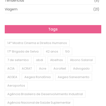
Tendências
(5)
Viagem
(21)
Tags
14ª Mostra Cinema e Direitos Humanos
17ª Brigada de Selva
42 anos
5G
7 de setembo
abdi
Abelhas
Abono Salarial
ACIA
ACRAT
Acre
AcroNet
Advogado
AEGEA
Aegea Rondônia
Aegea Saneamento
Aeroportos
Agência Brasileira de Desenvolvimento Industrial
Agência Nacional de Saúde Suplementar