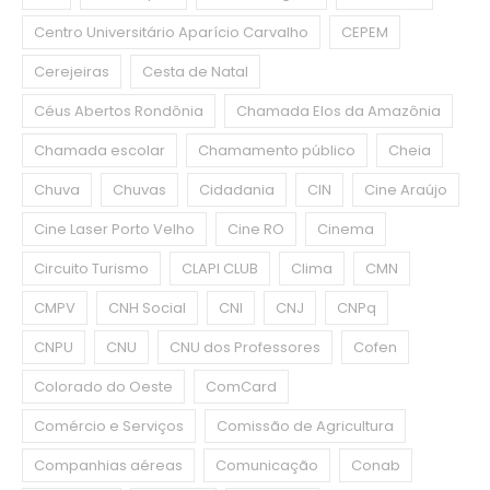
Centro Universitário Aparício Carvalho
CEPEM
Cerejeiras
Cesta de Natal
Céus Abertos Rondônia
Chamada Elos da Amazônia
Chamada escolar
Chamamento público
Cheia
Chuva
Chuvas
Cidadania
CIN
Cine Araújo
Cine Laser Porto Velho
Cine RO
Cinema
Circuito Turismo
CLAPI CLUB
Clima
CMN
CMPV
CNH Social
CNI
CNJ
CNPq
CNPU
CNU
CNU dos Professores
Cofen
Colorado do Oeste
ComCard
Comércio e Serviços
Comissão de Agricultura
Companhias aéreas
Comunicação
Conab