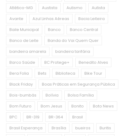
Atlético-MG
Austista
Autismo
Autista
Avante
Azul Linhas Aéreas
Bacia Leiteira
Baile Municipal
Banco
Banco Central
Banco de Leite
Banda do Vai Quem Quer
bandeira amarela
bandeira tarifária
Barco Saúde
BC Protege+
Benedito Alves
Bera Folia
Bets
Biblioteca
Bike Tour
Black Friday
Boas Práticas em Segurança Pública
Bois-bumbás
Bolívia
Bolsa Família
Bom Futuro
Bom Jesus
Bonito
Boto News
BPC
BR-319
BR-364
Brasil
Brasil Esperança
Brasília
bueiros
Buritis