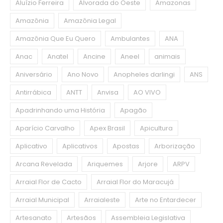
Aluízio Ferreira
Alvorada do Oeste
Amazonas
Amazônia
Amazônia Legal
Amazônia Que Eu Quero
Ambulantes
ANA
Anac
Anatel
Ancine
Aneel
animais
Aniversário
Ano Novo
Anopheles darlingi
ANS
Antirrábica
ANTT
Anvisa
AO VIVO
Apadrinhando uma História
Apagão
Aparício Carvalho
Apex Brasil
Apicultura
Aplicativo
Aplicativos
Apostas
Arborização
Arcana Revelada
Ariquemes
Arjore
ARPV
Arraial Flor de Cacto
Arraial Flor do Maracujá
Arraial Municipal
Arraialeste
Arte no Entardecer
Artesanato
Artesãos
Assembleia Legislativa