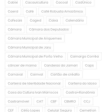
Cabixi
Cacauicultura
Cacoal
CadÚnico
Caerd
Café
Café Robusta Amazônico
Cafezais
Caged
Caixa
Calendário
Câmara
Câmara dos Deputados
Câmara Municipal de Ariquemes
Câmara Municipal de Jaru
Câmara Municipal de Porto Velho
Camargo Corrêa
câncer de mama
Candeias do Jamari
Caps
Carnaval
Carnval
Cartão de crédito
Carteira de Identidade Nacional
Carteira do Idoso
Casa da Cultura Ivan Marrocos
Castra+Rondônia
Castramóvel
CAT
CBF
CBMRO
CCJ
CEF
Célio Lopes
Celular Seguro
Cemetron