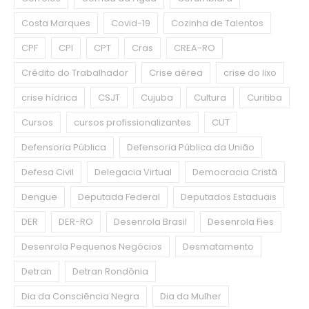
Costa Marques
Covid-19
Cozinha de Talentos
CPF
CPI
CPT
Cras
CREA-RO
Crédito do Trabalhador
Crise aérea
crise do lixo
crise hídrica
CSJT
Cujuba
Cultura
Curitiba
Cursos
cursos profissionalizantes
CUT
Defensoria Pública
Defensoria Pública da União
Defesa Civil
Delegacia Virtual
Democracia Cristã
Dengue
Deputada Federal
Deputados Estaduais
DER
DER-RO
Desenrola Brasil
Desenrola Fies
Desenrola Pequenos Negócios
Desmatamento
Detran
Detran Rondônia
Dia da Consciência Negra
Dia da Mulher