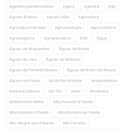
Agentes penitenciários
Agero
Agevisa
Agir
Agosto Branco
Agosto Lilás
Agricultura
Agricultura Familiar
Agroecologia
Agroindústria
Agronegócio
Agropecuária
AGU
Água
Águas de Ariquemes
Águas de Buritis
Águas de Jaru
Águas de Manaus
Águas de Pimenta Bueno
Águas de Rolim de Moura
Águas na Praça
Ajuda Rio Grande
alagamentos
Aldeia Karitiana
ALE-RO
Alelo
Alimentos
Alistamento Militar
Alta Floresta d'Oeste
Alta Floresta d’Oeste
Alta Floresta do Oeste
Alto Alegre dos Parecis
Alto Paraíso