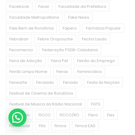
Facebook
Facer
Faculdade da Prefeitura
Faculdade Metropolitana
Fake News
Fale Bem de Rondônia
Fapero
Farmácia Popular
Febraban
Febre Oropouche
Fecha Laudo
Fecomercio
Federação PSDB-Cidadania
Feira de Adoção
Feira Pet
Feirão do Emprego
Feirão Limpa Nome
Feiras
Feminicídios
Fenearte
Feraiado
Feriado
Festa às Nações
Festival de Cinema de Rondônia
Festival de Música da Rádio Nacional
FGTS
Fhemeron
FICCO
FICCO/RO
Fiero
Fies
Fies Social
Fifa
Fimca
Fimca EAD