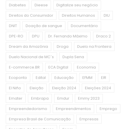
Diabetes
Dieese
Digitalize seu negócio
Direitos do Consumidor
Direitos Humanos
DIU
DNIT
Doação de sangue
Documentário
DPE-RO
DPU
Dr. Fernando Máximo
Draco 2
Dream da Amazônia
Droga
Duelo na Fronteira
Duelo Nacional de MC´s
Dupla Sena
E-commerce.BR
ECA Digital
Economia
Ecoponto
Edital
Educação
EFMM
EIR
El Niño
Eleição
Eleição 2024
Eleições 2024
Emater
Embrapa
Emdur
Emmy 2023
Empreendedorismo
Empreendimentos
Emprego
Empresa Brasil de Comunicação
Empresas