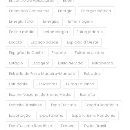
Encontro de Apicultores
Enem
Enem dos Concursos
Energia
Energia elétrica
Energia Solar
Energisa
Enfermagem
Ensino médio
entomologia
Entregadores
Esgoto
Espaço Saúde
Espigão d'Oeste
Espigão do Oeste
Esporte
Estados Unidos
Estágio
Estiagem
Estilo de vida
estrabismo
Estrada de Ferro Madeira-Mamoré
Estradas
Estudante
Estudantes
Euma Tourinho
Exame Nacional do Ensino Médio
Exercíto
Exército Brasileiro
Expo Turismo
Exporta Rondônia
Exportação
ExpoTurismo
ExpoTurismo Rôndonia
ExpoTurismo Rondônia
Expovel
Eyder Brasil