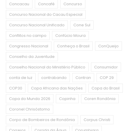
Concacau
Concafé
Concurso
Concurso Nacional do Cacau Especial
Concurso Nacional Unificado
Cone Sul
Conflitos no campo
Confúcio Moura
Congresso Nacional
Conheça o Brasil
ConQueijo
Conselho da Juventude
Conselho Nacional do Ministério Público
Consumidor
conta de luz
contrabando
Contran
COP 29
COP30
Copa Africana das Nações
Copa do Brasil
Copa do Mundo 2026
Copinha
Coren Rondônia
Coronel Chrisóstomo
Corpo de Bombeiros de Rondônia
Corpus Christi
Correios
Corrida da Água
Corumbiara