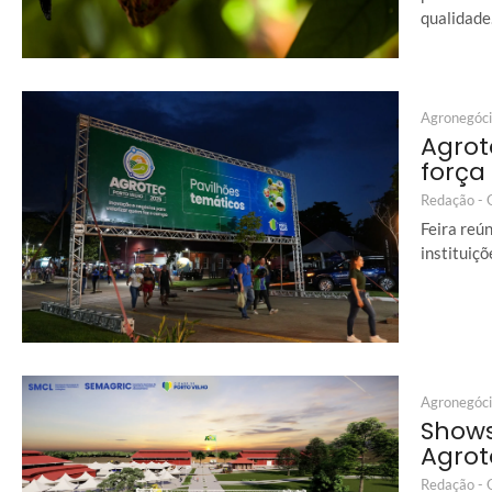
qualidade
Agronegóc
Agrot
força
Redação -
Feira reú
instituiç
Agronegóc
Shows
Agrot
Redação -