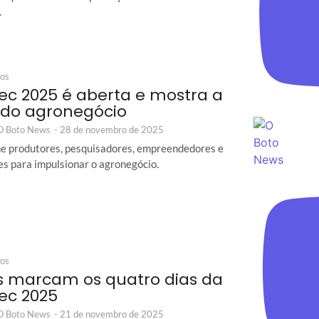
.
ios
ec 2025 é aberta e mostra a
 do agronegócio
 O Boto News
-
28 de novembro de 2025
ne produtores, pesquisadores, empreendedores e
ões para impulsionar o agronegócio.
ios
 marcam os quatro dias da
ec 2025
 O Boto News
-
21 de novembro de 2025