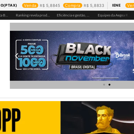
RO(PTAX)
Venda
5,8845
Compra
5,8833
IENE
Ve
Águas de Pimenta Bueno amplia rede de abastecimento e leva água tratada para moradores da região do aeroporto
Ranking revela produtos mais comprados em cada estado e aponta drone como destaque em Rondônia
Eficiência e gestão, Buritis se torna referência em controle de perdas de água
Equipes da Aegea Rondônia passam por treinamento de prevenção e combate a princípios de incêndio e segurança no trabalho com inflamáveis