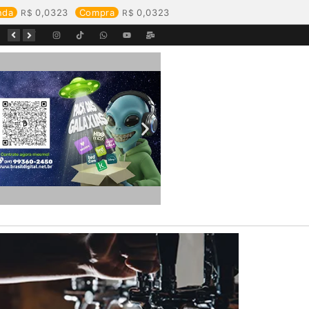
nda
0,0323
Compra
0,0323
Começa o Festival Peixes da Amazônia na Estrada de Ferro Madeira-Mamoré
Durante reunião, Águas de Pimenta Bueno detalha investimentos e avanços no saneamento do município
Águas de Rolim de Moura promove conscientização sobre a importância e uso correto da rede de esgoto