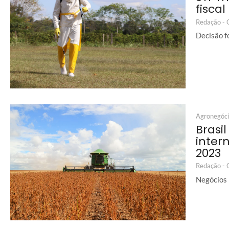
fisca
Redação -
Decisão f
Agronegóc
Brasi
inter
2023
Redação -
Negócios 