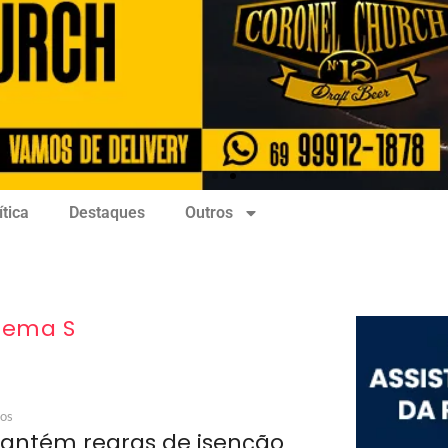
ítica
Destaques
Outros
tema S
ios
antém regras de isenção