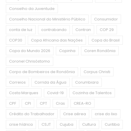
Conselho da Juventude
Conselho Nacional do Ministério Público
Consumidor
conta de luz
contrabando
Contran
COP 29
COP30
Copa Africana das Nações
Copa do Brasil
Copa do Mundo 2026
Copinha
Coren Rondônia
Coronel Chrisóstomo
Corpo de Bombeiros de Rondônia
Corpus Christi
Correios
Corrida da Água
Corumbiara
Costa Marques
Covid-19
Cozinha de Talentos
CPF
CPI
CPT
Cras
CREA-RO
Crédito do Trabalhador
Crise aérea
crise do lixo
crise hídrica
CSJT
Cujuba
Cultura
Curitiba