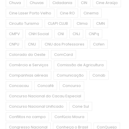
Chuva
Chuvas
Cidadania
CIN
Cine Araújo
Cine Laser Porto Velho
Cine RO
Cinema
Circuito Turismo
CLAPI CLUB
Clima
CMN
CMPV
CNH Social
CNI
CNJ
CNPq
CNPU
CNU
CNU dos Professores
Cofen
Colorado do Oeste
ComCard
Comércio e Serviços
Comissão de Agricultura
Companhias aéreas
Comunicação
Conab
Concacau
Concafé
Concurso
Concurso Nacional do Cacau Especial
Concurso Nacional Unificado
Cone Sul
Conflitos no campo
Confúcio Moura
Congresso Nacional
Conheça o Brasil
ConQueijo