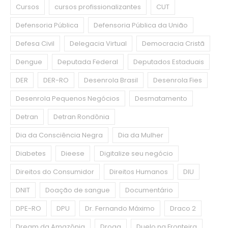
Cursos
cursos profissionalizantes
CUT
Defensoria Pública
Defensoria Pública da União
Defesa Civil
Delegacia Virtual
Democracia Cristã
Dengue
Deputada Federal
Deputados Estaduais
DER
DER-RO
Desenrola Brasil
Desenrola Fies
Desenrola Pequenos Negócios
Desmatamento
Detran
Detran Rondônia
Dia da Consciência Negra
Dia da Mulher
Diabetes
Dieese
Digitalize seu negócio
Direitos do Consumidor
Direitos Humanos
DIU
DNIT
Doação de sangue
Documentário
DPE-RO
DPU
Dr. Fernando Máximo
Draco 2
Dream da Amazônia
Droga
Duelo na Fronteira