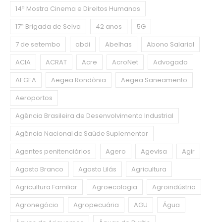
14ª Mostra Cinema e Direitos Humanos
17ª Brigada de Selva
42 anos
5G
7 de setembo
abdi
Abelhas
Abono Salarial
ACIA
ACRAT
Acre
AcroNet
Advogado
AEGEA
Aegea Rondônia
Aegea Saneamento
Aeroportos
Agência Brasileira de Desenvolvimento Industrial
Agência Nacional de Saúde Suplementar
Agentes penitenciários
Agero
Agevisa
Agir
Agosto Branco
Agosto Lilás
Agricultura
Agricultura Familiar
Agroecologia
Agroindústria
Agronegócio
Agropecuária
AGU
Água