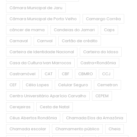
Câmara Municipal de Jaru
Câmara Municipal de Porto Velho
Camargo Corrêa
câncer de mama
Candeias do Jamari
Caps
Carnaval
Carnval
Cartão de crédito
Carteira de Identidade Nacional
Carteira do Idoso
Casa da Cultura Ivan Marrocos
Castra+Rondônia
Castramóvel
CAT
CBF
CBMRO
CCJ
CEF
Célio Lopes
Celular Seguro
Cemetron
Centro Universitário Aparício Carvalho
CEPEM
Cerejeiras
Cesta de Natal
Céus Abertos Rondônia
Chamada Elos da Amazônia
Chamada escolar
Chamamento público
Cheia