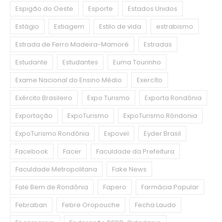
Espigão do Oeste
Esporte
Estados Unidos
Estágio
Estiagem
Estilo de vida
estrabismo
Estrada de Ferro Madeira-Mamoré
Estradas
Estudante
Estudantes
Euma Tourinho
Exame Nacional do Ensino Médio
Exercíto
Exército Brasileiro
Expo Turismo
Exporta Rondônia
Exportação
ExpoTurismo
ExpoTurismo Rôndonia
ExpoTurismo Rondônia
Expovel
Eyder Brasil
Facebook
Facer
Faculdade da Prefeitura
Faculdade Metropolitana
Fake News
Fale Bem de Rondônia
Fapero
Farmácia Popular
Febraban
Febre Oropouche
Fecha Laudo