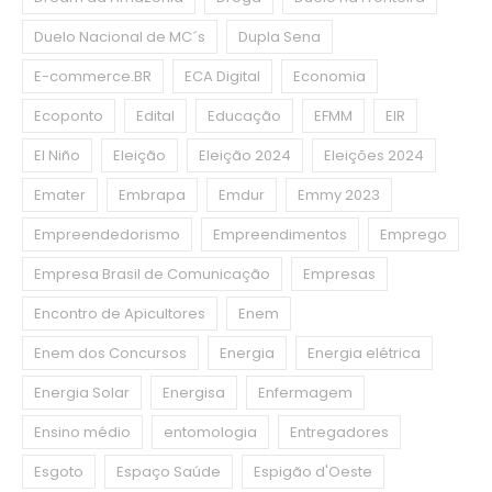
Duelo Nacional de MC´s
Dupla Sena
E-commerce.BR
ECA Digital
Economia
Ecoponto
Edital
Educação
EFMM
EIR
El Niño
Eleição
Eleição 2024
Eleições 2024
Emater
Embrapa
Emdur
Emmy 2023
Empreendedorismo
Empreendimentos
Emprego
Empresa Brasil de Comunicação
Empresas
Encontro de Apicultores
Enem
Enem dos Concursos
Energia
Energia elétrica
Energia Solar
Energisa
Enfermagem
Ensino médio
entomologia
Entregadores
Esgoto
Espaço Saúde
Espigão d'Oeste