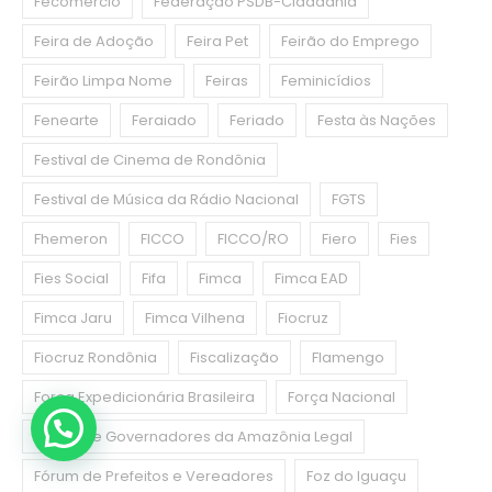
Fecomercio
Federação PSDB-Cidadania
Feira de Adoção
Feira Pet
Feirão do Emprego
Feirão Limpa Nome
Feiras
Feminicídios
Fenearte
Feraiado
Feriado
Festa às Nações
Festival de Cinema de Rondônia
Festival de Música da Rádio Nacional
FGTS
Fhemeron
FICCO
FICCO/RO
Fiero
Fies
Fies Social
Fifa
Fimca
Fimca EAD
Fimca Jaru
Fimca Vilhena
Fiocruz
Fiocruz Rondônia
Fiscalização
Flamengo
Força Expedicionária Brasileira
Força Nacional
Fórum de Governadores da Amazônia Legal
Fórum de Prefeitos e Vereadores
Foz do Iguaçu