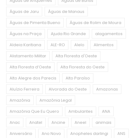
Águas de Ariquemes
Águas de Buritis
Águas de Jaru
Águas de Manaus
Águas de Pimenta Bueno
Águas de Rolim de Moura
Águas na Praça
Ajuda Rio Grande
alagamentos
Aldeia Karitiana
ALE-RO
Alelo
Alimentos
Alistamento Militar
Alta Floresta d'Oeste
Alta Floresta d’Oeste
Alta Floresta do Oeste
Alto Alegre dos Parecis
Alto Paraíso
Aluízio Ferreira
Alvorada do Oeste
Amazonas
Amazônia
Amazônia Legal
Amazônia Que Eu Quero
Ambulantes
ANA
Anac
Anatel
Ancine
Aneel
animais
Aniversário
Ano Novo
Anopheles darlingi
ANS