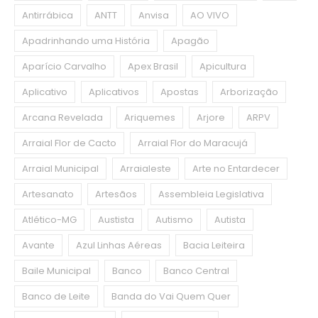
Antirrábica
ANTT
Anvisa
AO VIVO
Apadrinhando uma História
Apagão
Aparício Carvalho
Apex Brasil
Apicultura
Aplicativo
Aplicativos
Apostas
Arborização
Arcana Revelada
Ariquemes
Arjore
ARPV
Arraial Flor de Cacto
Arraial Flor do Maracujá
Arraial Municipal
Arraialeste
Arte no Entardecer
Artesanato
Artesãos
Assembleia Legislativa
Atlético-MG
Austista
Autismo
Autista
Avante
Azul Linhas Aéreas
Bacia Leiteira
Baile Municipal
Banco
Banco Central
Banco de Leite
Banda do Vai Quem Quer