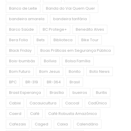
Banco de Leite
Banda do Vai Quem Quer
bandeira amarela
bandeira tarifária
Barco Saúde
BC Protege+
Benedito Alves
Bera Folia
Bets
Biblioteca
Bike Tour
Black Friday
Boas Práticas em Segurança Pública
Bois-bumbás
Bolívia
Bolsa Família
Bom Futuro
Bom Jesus
Bonito
Boto News
BPC
BR-319
BR-364
Brasil
Brasil Esperança
Brasília
bueiros
Buritis
Cabixi
Cacauicultura
Cacoal
CadÚnico
Caerd
Café
Café Robusta Amazônico
Cafezais
Caged
Caixa
Calendário