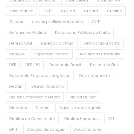
Crédito do Trabalhador
Crise aérea
crise do lixo
crise hídrica
CSJT
Cujuba
Cultura
Curitiba
Cursos
cursos profissionalizantes
CUT
Defensoria Pública
Defensoria Pública da União
Defesa Civil
Delegacia Virtual
Democracia Cristã
Dengue
Deputada Federal
Deputados Estaduais
DER
DER-RO
Desenrola Brasil
Desenrola Fies
Desenrola Pequenos Negócios
Desmatamento
Detran
Detran Rondônia
Dia da Consciência Negra
Dia da Mulher
Diabetes
Dieese
Digitalize seu negócio
Direitos do Consumidor
Direitos Humanos
DIU
DNIT
Doação de sangue
Documentário