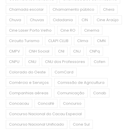
Chamada escolar
Chamamento público
Cheia
Chuva
Chuvas
Cidadania
CIN
Cine Araújo
Cine Laser Porto Velho
Cine RO
Cinema
Circuito Turismo
CLAPI CLUB
Clima
CMN
CMPV
CNH Social
CNI
CNJ
CNPq
CNPU
CNU
CNU dos Professores
Cofen
Colorado do Oeste
ComCard
Comércio e Serviços
Comissão de Agricultura
Companhias aéreas
Comunicação
Conab
Concacau
Concafé
Concurso
Concurso Nacional do Cacau Especial
Concurso Nacional Unificado
Cone Sul