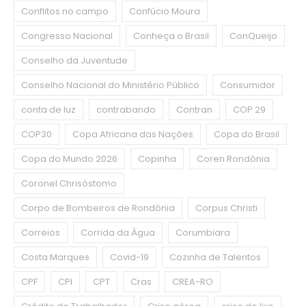
Conflitos no campo
Confúcio Moura
Congresso Nacional
Conheça o Brasil
ConQueijo
Conselho da Juventude
Conselho Nacional do Ministério Público
Consumidor
conta de luz
contrabando
Contran
COP 29
COP30
Copa Africana das Nações
Copa do Brasil
Copa do Mundo 2026
Copinha
Coren Rondônia
Coronel Chrisóstomo
Corpo de Bombeiros de Rondônia
Corpus Christi
Correios
Corrida da Água
Corumbiara
Costa Marques
Covid-19
Cozinha de Talentos
CPF
CPI
CPT
Cras
CREA-RO