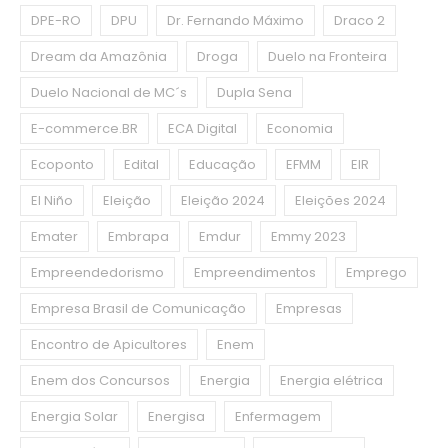
DPE-RO
DPU
Dr. Fernando Máximo
Draco 2
Dream da Amazônia
Droga
Duelo na Fronteira
Duelo Nacional de MC´s
Dupla Sena
E-commerce.BR
ECA Digital
Economia
Ecoponto
Edital
Educação
EFMM
EIR
El Niño
Eleição
Eleição 2024
Eleições 2024
Emater
Embrapa
Emdur
Emmy 2023
Empreendedorismo
Empreendimentos
Emprego
Empresa Brasil de Comunicação
Empresas
Encontro de Apicultores
Enem
Enem dos Concursos
Energia
Energia elétrica
Energia Solar
Energisa
Enfermagem