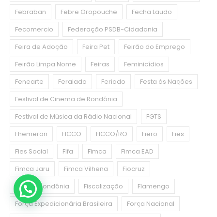
Febraban
Febre Oropouche
Fecha Laudo
Fecomercio
Federação PSDB-Cidadania
Feira de Adoção
Feira Pet
Feirão do Emprego
Feirão Limpa Nome
Feiras
Feminicídios
Fenearte
Feraiado
Feriado
Festa às Nações
Festival de Cinema de Rondônia
Festival de Música da Rádio Nacional
FGTS
Fhemeron
FICCO
FICCO/RO
Fiero
Fies
Fies Social
Fifa
Fimca
Fimca EAD
Fimca Jaru
Fimca Vilhena
Fiocruz
Fiocruz Rondônia
Fiscalização
Flamengo
Força Expedicionária Brasileira
Força Nacional