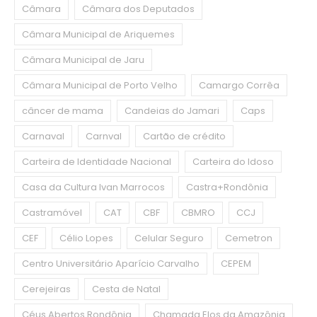
Câmara
Câmara dos Deputados
Câmara Municipal de Ariquemes
Câmara Municipal de Jaru
Câmara Municipal de Porto Velho
Camargo Corrêa
câncer de mama
Candeias do Jamari
Caps
Carnaval
Carnval
Cartão de crédito
Carteira de Identidade Nacional
Carteira do Idoso
Casa da Cultura Ivan Marrocos
Castra+Rondônia
Castramóvel
CAT
CBF
CBMRO
CCJ
CEF
Célio Lopes
Celular Seguro
Cemetron
Centro Universitário Aparício Carvalho
CEPEM
Cerejeiras
Cesta de Natal
Céus Abertos Rondônia
Chamada Elos da Amazônia