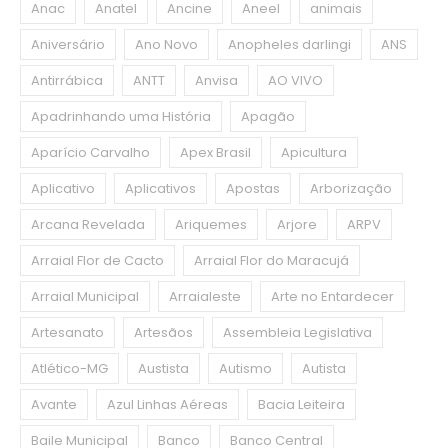
Anac
Anatel
Ancine
Aneel
animais
Aniversário
Ano Novo
Anopheles darlingi
ANS
Antirrábica
ANTT
Anvisa
AO VIVO
Apadrinhando uma História
Apagão
Aparício Carvalho
Apex Brasil
Apicultura
Aplicativo
Aplicativos
Apostas
Arborização
Arcana Revelada
Ariquemes
Arjore
ARPV
Arraial Flor de Cacto
Arraial Flor do Maracujá
Arraial Municipal
Arraialeste
Arte no Entardecer
Artesanato
Artesãos
Assembleia Legislativa
Atlético-MG
Austista
Autismo
Autista
Avante
Azul Linhas Aéreas
Bacia Leiteira
Baile Municipal
Banco
Banco Central