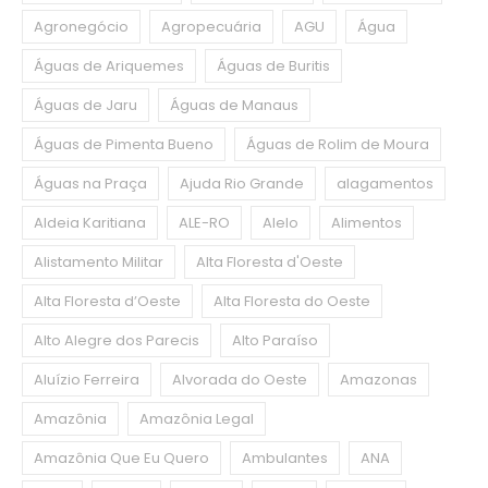
Agronegócio
Agropecuária
AGU
Água
Águas de Ariquemes
Águas de Buritis
Águas de Jaru
Águas de Manaus
Águas de Pimenta Bueno
Águas de Rolim de Moura
Águas na Praça
Ajuda Rio Grande
alagamentos
Aldeia Karitiana
ALE-RO
Alelo
Alimentos
Alistamento Militar
Alta Floresta d'Oeste
Alta Floresta d’Oeste
Alta Floresta do Oeste
Alto Alegre dos Parecis
Alto Paraíso
Aluízio Ferreira
Alvorada do Oeste
Amazonas
Amazônia
Amazônia Legal
Amazônia Que Eu Quero
Ambulantes
ANA