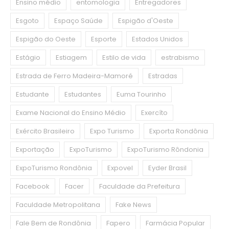
Ensino médio
entomologia
Entregadores
Esgoto
Espaço Saúde
Espigão d'Oeste
Espigão do Oeste
Esporte
Estados Unidos
Estágio
Estiagem
Estilo de vida
estrabismo
Estrada de Ferro Madeira-Mamoré
Estradas
Estudante
Estudantes
Euma Tourinho
Exame Nacional do Ensino Médio
Exercíto
Exército Brasileiro
Expo Turismo
Exporta Rondônia
Exportação
ExpoTurismo
ExpoTurismo Rôndonia
ExpoTurismo Rondônia
Expovel
Eyder Brasil
Facebook
Facer
Faculdade da Prefeitura
Faculdade Metropolitana
Fake News
Fale Bem de Rondônia
Fapero
Farmácia Popular