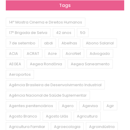
Tags
14ª Mostra Cinema e Direitos Humanos
17ª Brigada de Selva
42 anos
5G
7 de setembo
abdi
Abelhas
Abono Salarial
ACIA
ACRAT
Acre
AcroNet
Advogado
AEGEA
Aegea Rondônia
Aegea Saneamento
Aeroportos
Agência Brasileira de Desenvolvimento Industrial
Agência Nacional de Saúde Suplementar
Agentes penitenciários
Agero
Agevisa
Agir
Agosto Branco
Agosto Lilás
Agricultura
Agricultura Familiar
Agroecologia
Agroindústria