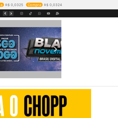
da
0,0325
Compra
0,0324
Equipes da Aegea Rondônia passam por treinamento de prevenção e combate a princípios de incêndio e segurança no trabalho com inflamáveis
Começa o Festival Peixes da Amazônia na Estrada de Ferro Madeira-Mamoré
Durante reunião, Águas de Pimenta Bueno detalha investimentos e avanços no saneamento do município