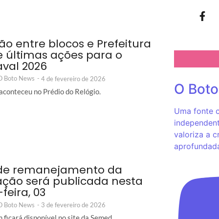
ão entre blocos e Prefeitura
e últimas ações para o
val 2026
 O Boto News
-
4 de fevereiro de 2026
O Bot
aconteceu no Prédio do Relógio.
Uma fonte c
independent
valoriza a c
aprofundad
 de remanejamento da
ção será publicada nesta
feira, 03
 O Boto News
-
3 de fevereiro de 2026
 ficará disponível no site da Semed.