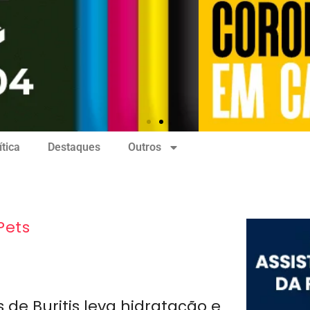
ítica
Destaques
Outros
Pets
 de Buritis leva hidratação e