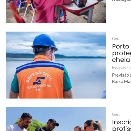
Geral
Porto
prote
cheia
Redação -
Previsão 
Baixo Mad
Geral
Inscr
profi