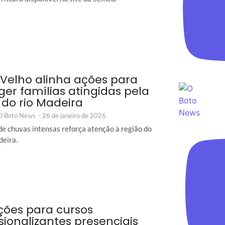
 Velho alinha ações para
ger famílias atingidas pela
 do rio Madeira
 O Boto News
-
26 de janeiro de 2026
de chuvas intensas reforça atenção à região do
eira.
ições para cursos
ssionalizantes presenciais