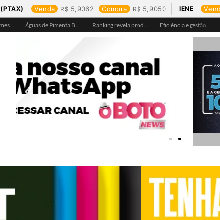
(PTAX)
Venda
5,9062
Compra
5,9050
IENE
Ven
Águas de Ariquemes leva atendimento itinerante e orientações ao Distrito de Bom Futuro neste sábado, 25
Águas de Pimenta Bueno amplia rede de abastecimento e leva água tratada para moradores da região do aeroporto
Ranking revela produtos mais comprados em cada estado e aponta drone como destaque em Rondônia
Eficiência e gestão, Buritis se torna referência em controle de perdas de água