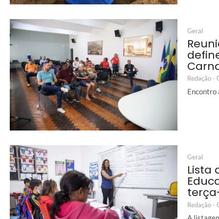
Geral
Reuni
defin
Carna
Redação -
Encontro 
Geral
Lista
Educa
terça-
Redação -
A listagem