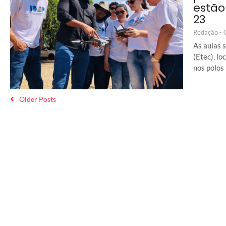
estão
23
Redação -
As aulas 
(Etec), lo
nos polos
Older Posts