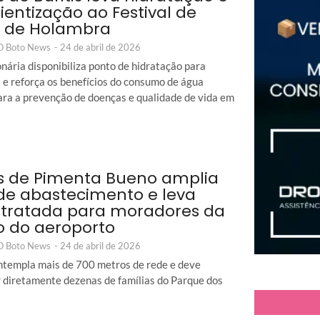
ientização ao Festival de
s de Holambra
 O Boto News
-
24 de abril de 2026
nária disponibiliza ponto de hidratação para
s e reforça os benefícios do consumo de água
ara a prevenção de doenças e qualidade de vida em
 de Pimenta Bueno amplia
de abastecimento e leva
tratada para moradores da
o do aeroporto
 O Boto News
-
24 de abril de 2026
ntempla mais de 700 metros de rede e deve
r diretamente dezenas de famílias do Parque dos