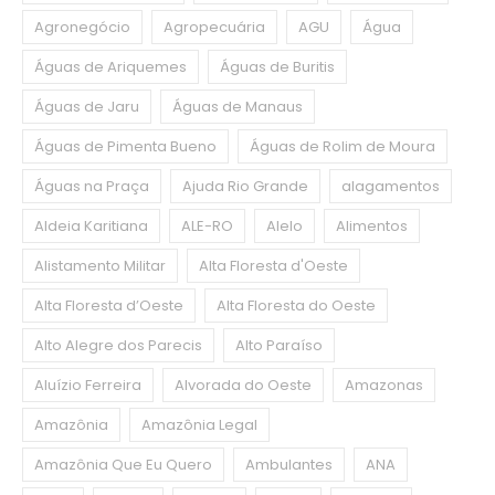
Agronegócio
Agropecuária
AGU
Água
Águas de Ariquemes
Águas de Buritis
Águas de Jaru
Águas de Manaus
Águas de Pimenta Bueno
Águas de Rolim de Moura
Águas na Praça
Ajuda Rio Grande
alagamentos
Aldeia Karitiana
ALE-RO
Alelo
Alimentos
Alistamento Militar
Alta Floresta d'Oeste
Alta Floresta d’Oeste
Alta Floresta do Oeste
Alto Alegre dos Parecis
Alto Paraíso
Aluízio Ferreira
Alvorada do Oeste
Amazonas
Amazônia
Amazônia Legal
Amazônia Que Eu Quero
Ambulantes
ANA