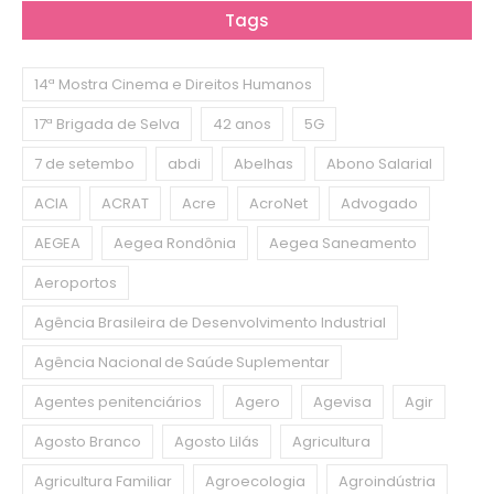
Tags
14ª Mostra Cinema e Direitos Humanos
17ª Brigada de Selva
42 anos
5G
7 de setembo
abdi
Abelhas
Abono Salarial
ACIA
ACRAT
Acre
AcroNet
Advogado
AEGEA
Aegea Rondônia
Aegea Saneamento
Aeroportos
Agência Brasileira de Desenvolvimento Industrial
Agência Nacional de Saúde Suplementar
Agentes penitenciários
Agero
Agevisa
Agir
Agosto Branco
Agosto Lilás
Agricultura
Agricultura Familiar
Agroecologia
Agroindústria