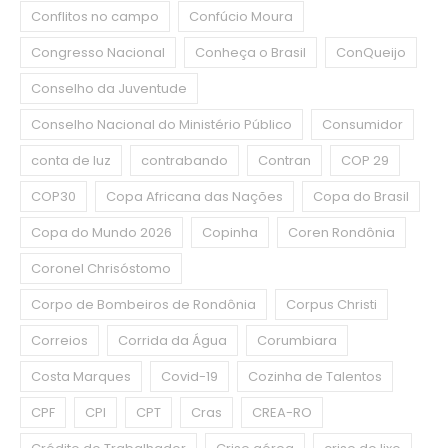
Conflitos no campo
Confúcio Moura
Congresso Nacional
Conheça o Brasil
ConQueijo
Conselho da Juventude
Conselho Nacional do Ministério Público
Consumidor
conta de luz
contrabando
Contran
COP 29
COP30
Copa Africana das Nações
Copa do Brasil
Copa do Mundo 2026
Copinha
Coren Rondônia
Coronel Chrisóstomo
Corpo de Bombeiros de Rondônia
Corpus Christi
Correios
Corrida da Água
Corumbiara
Costa Marques
Covid-19
Cozinha de Talentos
CPF
CPI
CPT
Cras
CREA-RO