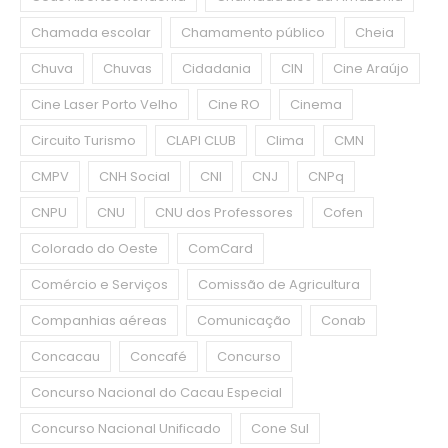
Chamada escolar
Chamamento público
Cheia
Chuva
Chuvas
Cidadania
CIN
Cine Araújo
Cine Laser Porto Velho
Cine RO
Cinema
Circuito Turismo
CLAPI CLUB
Clima
CMN
CMPV
CNH Social
CNI
CNJ
CNPq
CNPU
CNU
CNU dos Professores
Cofen
Colorado do Oeste
ComCard
Comércio e Serviços
Comissão de Agricultura
Companhias aéreas
Comunicação
Conab
Concacau
Concafé
Concurso
Concurso Nacional do Cacau Especial
Concurso Nacional Unificado
Cone Sul