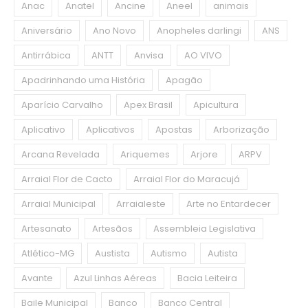
Anac
Anatel
Ancine
Aneel
animais
Aniversário
Ano Novo
Anopheles darlingi
ANS
Antirrábica
ANTT
Anvisa
AO VIVO
Apadrinhando uma História
Apagão
Aparício Carvalho
Apex Brasil
Apicultura
Aplicativo
Aplicativos
Apostas
Arborização
Arcana Revelada
Ariquemes
Arjore
ARPV
Arraial Flor de Cacto
Arraial Flor do Maracujá
Arraial Municipal
Arraialeste
Arte no Entardecer
Artesanato
Artesãos
Assembleia Legislativa
Atlético-MG
Austista
Autismo
Autista
Avante
Azul Linhas Aéreas
Bacia Leiteira
Baile Municipal
Banco
Banco Central