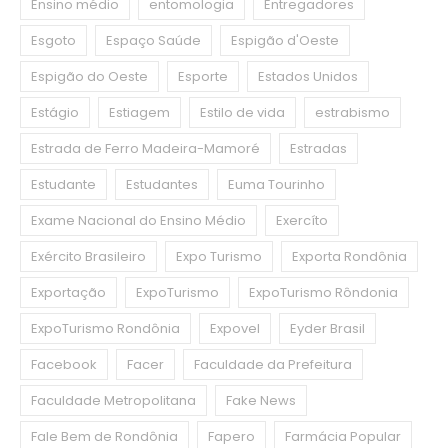
Ensino médio
entomologia
Entregadores
Esgoto
Espaço Saúde
Espigão d'Oeste
Espigão do Oeste
Esporte
Estados Unidos
Estágio
Estiagem
Estilo de vida
estrabismo
Estrada de Ferro Madeira-Mamoré
Estradas
Estudante
Estudantes
Euma Tourinho
Exame Nacional do Ensino Médio
Exercíto
Exército Brasileiro
Expo Turismo
Exporta Rondônia
Exportação
ExpoTurismo
ExpoTurismo Rôndonia
ExpoTurismo Rondônia
Expovel
Eyder Brasil
Facebook
Facer
Faculdade da Prefeitura
Faculdade Metropolitana
Fake News
Fale Bem de Rondônia
Fapero
Farmácia Popular