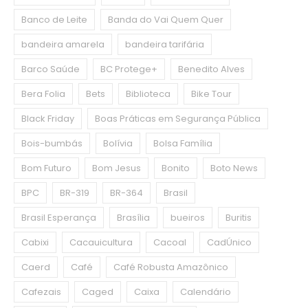
Banco de Leite
Banda do Vai Quem Quer
bandeira amarela
bandeira tarifária
Barco Saúde
BC Protege+
Benedito Alves
Bera Folia
Bets
Biblioteca
Bike Tour
Black Friday
Boas Práticas em Segurança Pública
Bois-bumbás
Bolívia
Bolsa Família
Bom Futuro
Bom Jesus
Bonito
Boto News
BPC
BR-319
BR-364
Brasil
Brasil Esperança
Brasília
bueiros
Buritis
Cabixi
Cacauicultura
Cacoal
CadÚnico
Caerd
Café
Café Robusta Amazônico
Cafezais
Caged
Caixa
Calendário