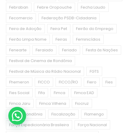
Febraban
Febre Oropouche
Fecha Laudo
Fecomercio
Federação PSDB-Cidadania
Feira de Adoção
Feira Pet
Feirão do Emprego
Feirão Limpa Nome
Feiras
Feminicídios
Fenearte
Feraiado
Feriado
Festa às Nações
Festival de Cinema de Rondônia
Festival de Música da Rádio Nacional
FGTS
Fhemeron
FICCO
FICCO/RO
Fiero
Fies
Fies Social
Fifa
Fimca
Fimca EAD
Fimca Jaru
Fimca Vilhena
Fiocruz
Fiocruz Rondônia
Fiscalização
Flamengo
Força Expedicionária Brasileira
Força Nacional