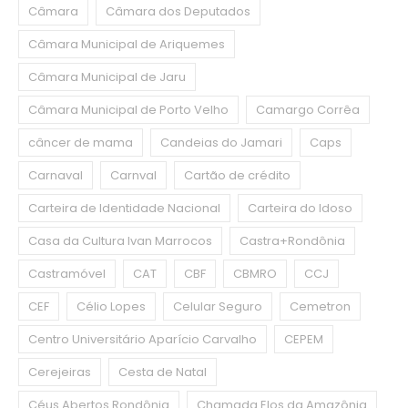
Câmara
Câmara dos Deputados
Câmara Municipal de Ariquemes
Câmara Municipal de Jaru
Câmara Municipal de Porto Velho
Camargo Corrêa
câncer de mama
Candeias do Jamari
Caps
Carnaval
Carnval
Cartão de crédito
Carteira de Identidade Nacional
Carteira do Idoso
Casa da Cultura Ivan Marrocos
Castra+Rondônia
Castramóvel
CAT
CBF
CBMRO
CCJ
CEF
Célio Lopes
Celular Seguro
Cemetron
Centro Universitário Aparício Carvalho
CEPEM
Cerejeiras
Cesta de Natal
Céus Abertos Rondônia
Chamada Elos da Amazônia