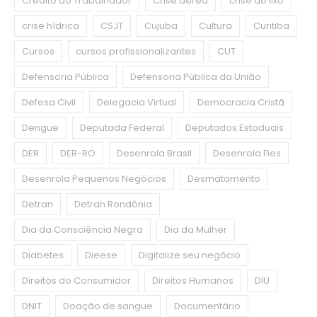
Crédito do Trabalhador
Crise aérea
crise do lixo
crise hídrica
CSJT
Cujuba
Cultura
Curitiba
Cursos
cursos profissionalizantes
CUT
Defensoria Pública
Defensoria Pública da União
Defesa Civil
Delegacia Virtual
Democracia Cristã
Dengue
Deputada Federal
Deputados Estaduais
DER
DER-RO
Desenrola Brasil
Desenrola Fies
Desenrola Pequenos Negócios
Desmatamento
Detran
Detran Rondônia
Dia da Consciência Negra
Dia da Mulher
Diabetes
Dieese
Digitalize seu negócio
Direitos do Consumidor
Direitos Humanos
DIU
DNIT
Doação de sangue
Documentário