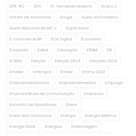
DPE-RO
DPU
Dr. Fernando Máximo
Draco 2
Dream da Amazônia
Droga
Duelo na Fronteira
Duelo Nacional de MC´s
Dupla Sena
E-commerce.BR
ECA Digital
Economia
Ecoponto
Edital
Educação
EFMM
EIR
El Niño
Eleição
Eleição 2024
Eleições 2024
Emater
Embrapa
Emdur
Emmy 2023
Empreendedorismo
Empreendimentos
Emprego
Empresa Brasil de Comunicação
Empresas
Encontro de Apicultores
Enem
Enem dos Concursos
Energia
Energia elétrica
Energia Solar
Energisa
Enfermagem