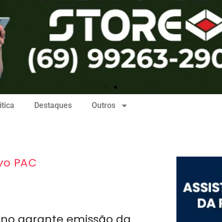
ítica
Destaques
Outros
vo PAC
no garante emissão da