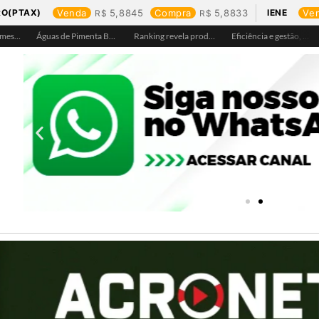
RO(PTAX)
Venda
5,8845
Compra
5,8833
IENE
Ve
Águas de Ariquemes leva atendimento itinerante e orientações ao Distrito de Bom Futuro neste sábado, 25
Águas de Pimenta Bueno amplia rede de abastecimento e leva água tratada para moradores da região do aeroporto
Ranking revela produtos mais comprados em cada estado e aponta drone como destaque em Rondônia
Eficiência e gestão, Buritis se torna referência em controle de perdas de água