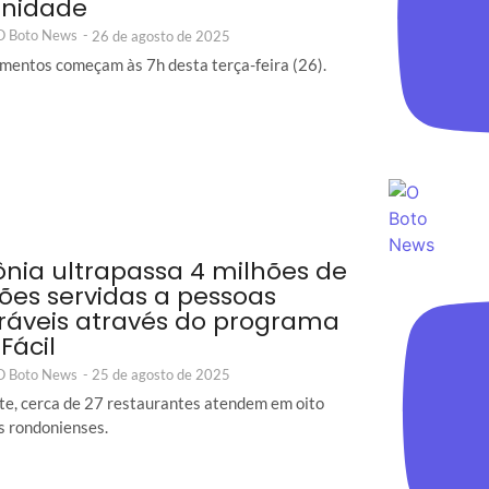
nidade
 O Boto News
-
26 de agosto de 2025
mentos começam às 7h desta terça-feira (26).
nia ultrapassa 4 milhões de
ções servidas a pessoas
ráveis através do programa
Fácil
 O Boto News
-
25 de agosto de 2025
e, cerca de 27 restaurantes atendem em oito
s rondonienses.