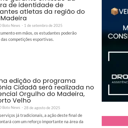
ira de identidade de
antes atletas da região do
 Madeira
 O Boto News
-
1 de setembro de 2025
cumento em mãos, os estudantes poderão
r das competições esportivas.
ma edição do programa
nia Cidadã será realizada no
encial Orgulho do Madeira,
rto Velho
 O Boto News
-
28 de agosto de 2025
erviços já tradicionais, a ação deste final de
ntará com um reforço importante na área da