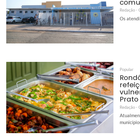
comu
Redação -
Os atendi
Popular
Rondô
refei
vulne
Prato 
Redação -
Atualment
município