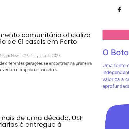
ento comunitário oficializa
ão de 61 casais em Porto
O Bot
 O Boto News
-
26 de agosto de 2025
 de diferentes gerações se encontram na primeira
Uma fonte c
 evento com apoio de parceiros.
independent
valoriza a c
aprofundad
mais de uma década, USF
Marias é entregue à