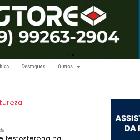
ítica
Destaques
Outros
tureza
ida
e testosterona na