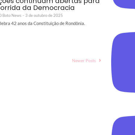
ições continuam abertas para
Corrida da Democracia
 O Boto News
-
3 de outubro de 2025
lebra 42 anos da Constituição de Rondônia.
Newer Posts