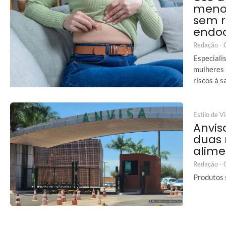
menop
sem r
endoc
Redação -
Especiali
mulheres 
riscos à s
Estilo de V
Anvis
duas
alime
Redação -
Produtos 