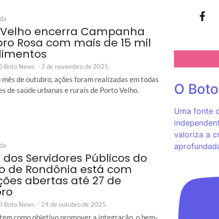
ida
 Velho encerra Campanha
ro Rosa com mais de 15 mil
dimentos
 O Boto News
-
3 de novembro de 2025
 mês de outubro, ações foram realizadas em todas
O Bot
es de saúde urbanas e rurais de Porto Velho.
Uma fonte c
independent
valoriza a c
ida
aprofundad
 dos Servidores Públicos do
o de Rondônia está com
ições abertas até 27 de
bro
 O Boto News
-
24 de outubro de 2025
tem como objetivo promover a integração, o bem-