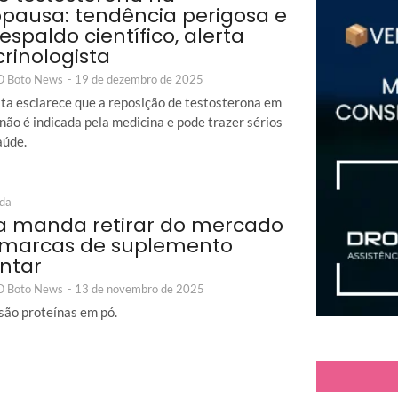
ausa: tendência perigosa e
espaldo científico, alerta
rinologista
 O Boto News
-
19 de dezembro de 2025
sta esclarece que a reposição de testosterona em
não é indicada pela medicina e pode trazer sérios
aúde.
ida
a manda retirar do mercado
 marcas de suplemento
ntar
 O Boto News
-
13 de novembro de 2025
são proteínas em pó.