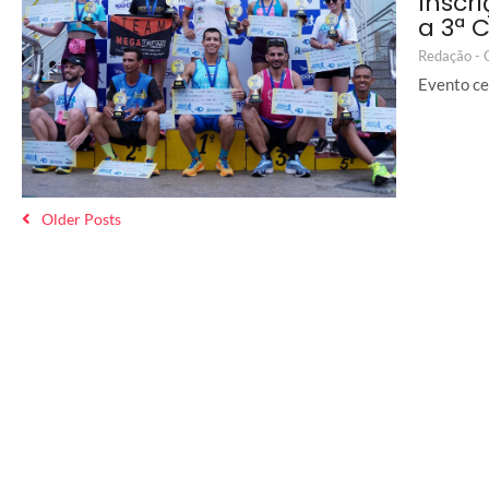
Inscr
a 3ª 
Redação -
Evento ce
Older Posts