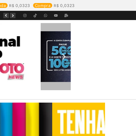
nda
0,0323
Compra
0,0323
Equipes da Aegea Rondônia passam por treinamento de prevenção e combate a princípios de incêndio e segurança no trabalho com inflamáveis
Começa o Festival Peixes da Amazônia na Estrada de Ferro Madeira-Mamoré
Durante reunião, Águas de Pimenta Bueno detalha investimentos e avanços no saneamento do município