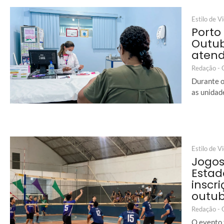
Estilo de V
Porto
Outub
aten
Redação -
Durante o
as unidad
Estilo de V
Jogos
Estad
inscr
outu
Redação -
O evento 