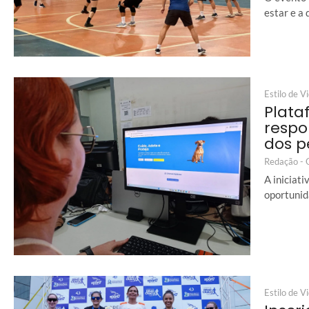
estar e a 
Estilo de V
Plata
respo
dos p
Redação -
A iniciat
oportunid
Estilo de V