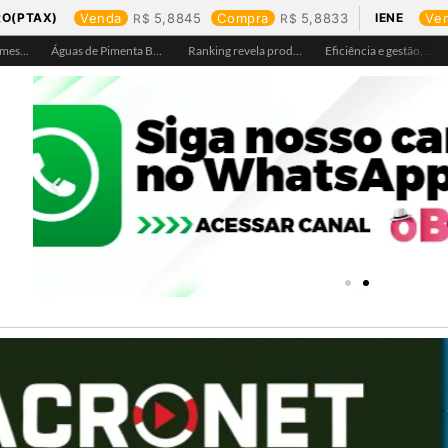
RO(PTAX)
Venda
5,8845
Compra
5,8833
IENE
Ve
Águas de Pimenta Bueno amplia rede de abastecimento e leva água tratada para moradores da região do aeroporto
Ranking revela produtos mais comprados em cada estado e aponta drone como destaque em Rondônia
Eficiência e gestão, Buritis se torna referência em controle de perdas de água