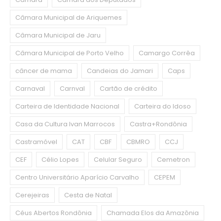
Câmara Municipal de Ariquemes
Câmara Municipal de Jaru
Câmara Municipal de Porto Velho
Camargo Corrêa
câncer de mama
Candeias do Jamari
Caps
Carnaval
Carnval
Cartão de crédito
Carteira de Identidade Nacional
Carteira do Idoso
Casa da Cultura Ivan Marrocos
Castra+Rondônia
Castramóvel
CAT
CBF
CBMRO
CCJ
CEF
Célio Lopes
Celular Seguro
Cemetron
Centro Universitário Aparício Carvalho
CEPEM
Cerejeiras
Cesta de Natal
Céus Abertos Rondônia
Chamada Elos da Amazônia