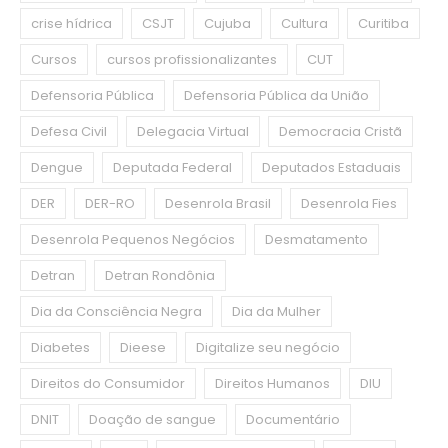
crise hídrica
CSJT
Cujuba
Cultura
Curitiba
Cursos
cursos profissionalizantes
CUT
Defensoria Pública
Defensoria Pública da União
Defesa Civil
Delegacia Virtual
Democracia Cristã
Dengue
Deputada Federal
Deputados Estaduais
DER
DER-RO
Desenrola Brasil
Desenrola Fies
Desenrola Pequenos Negócios
Desmatamento
Detran
Detran Rondônia
Dia da Consciência Negra
Dia da Mulher
Diabetes
Dieese
Digitalize seu negócio
Direitos do Consumidor
Direitos Humanos
DIU
DNIT
Doação de sangue
Documentário