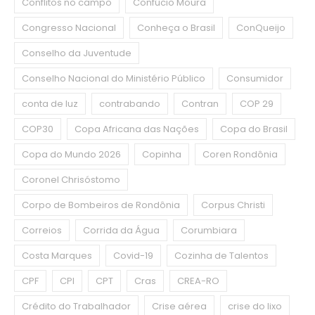
Conflitos no campo
Confúcio Moura
Congresso Nacional
Conheça o Brasil
ConQueijo
Conselho da Juventude
Conselho Nacional do Ministério Público
Consumidor
conta de luz
contrabando
Contran
COP 29
COP30
Copa Africana das Nações
Copa do Brasil
Copa do Mundo 2026
Copinha
Coren Rondônia
Coronel Chrisóstomo
Corpo de Bombeiros de Rondônia
Corpus Christi
Correios
Corrida da Água
Corumbiara
Costa Marques
Covid-19
Cozinha de Talentos
CPF
CPI
CPT
Cras
CREA-RO
Crédito do Trabalhador
Crise aérea
crise do lixo