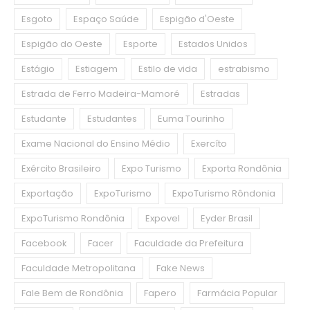
Esgoto
Espaço Saúde
Espigão d'Oeste
Espigão do Oeste
Esporte
Estados Unidos
Estágio
Estiagem
Estilo de vida
estrabismo
Estrada de Ferro Madeira-Mamoré
Estradas
Estudante
Estudantes
Euma Tourinho
Exame Nacional do Ensino Médio
Exercíto
Exército Brasileiro
Expo Turismo
Exporta Rondônia
Exportação
ExpoTurismo
ExpoTurismo Rôndonia
ExpoTurismo Rondônia
Expovel
Eyder Brasil
Facebook
Facer
Faculdade da Prefeitura
Faculdade Metropolitana
Fake News
Fale Bem de Rondônia
Fapero
Farmácia Popular