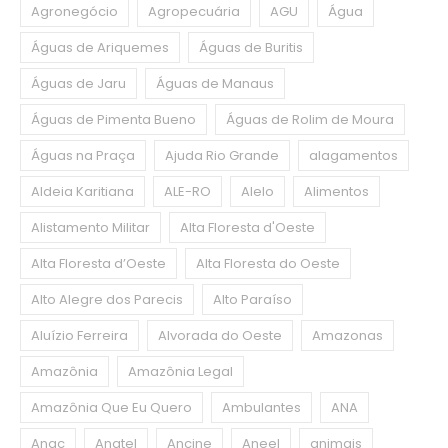
Agronegócio
Agropecuária
AGU
Água
Águas de Ariquemes
Águas de Buritis
Águas de Jaru
Águas de Manaus
Águas de Pimenta Bueno
Águas de Rolim de Moura
Águas na Praça
Ajuda Rio Grande
alagamentos
Aldeia Karitiana
ALE-RO
Alelo
Alimentos
Alistamento Militar
Alta Floresta d'Oeste
Alta Floresta d’Oeste
Alta Floresta do Oeste
Alto Alegre dos Parecis
Alto Paraíso
Aluízio Ferreira
Alvorada do Oeste
Amazonas
Amazônia
Amazônia Legal
Amazônia Que Eu Quero
Ambulantes
ANA
Anac
Anatel
Ancine
Aneel
animais