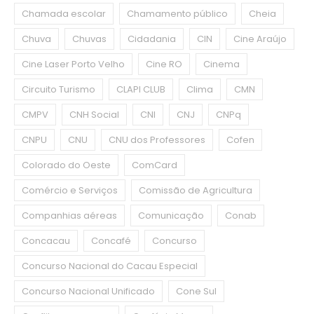
Chamada escolar
Chamamento público
Cheia
Chuva
Chuvas
Cidadania
CIN
Cine Araújo
Cine Laser Porto Velho
Cine RO
Cinema
Circuito Turismo
CLAPI CLUB
Clima
CMN
CMPV
CNH Social
CNI
CNJ
CNPq
CNPU
CNU
CNU dos Professores
Cofen
Colorado do Oeste
ComCard
Comércio e Serviços
Comissão de Agricultura
Companhias aéreas
Comunicação
Conab
Concacau
Concafé
Concurso
Concurso Nacional do Cacau Especial
Concurso Nacional Unificado
Cone Sul