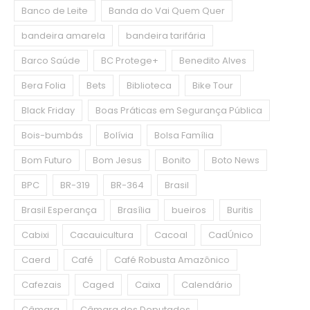
Banco de Leite
Banda do Vai Quem Quer
bandeira amarela
bandeira tarifária
Barco Saúde
BC Protege+
Benedito Alves
Bera Folia
Bets
Biblioteca
Bike Tour
Black Friday
Boas Práticas em Segurança Pública
Bois-bumbás
Bolívia
Bolsa Família
Bom Futuro
Bom Jesus
Bonito
Boto News
BPC
BR-319
BR-364
Brasil
Brasil Esperança
Brasília
bueiros
Buritis
Cabixi
Cacauicultura
Cacoal
CadÚnico
Caerd
Café
Café Robusta Amazônico
Cafezais
Caged
Caixa
Calendário
Câmara
Câmara dos Deputados