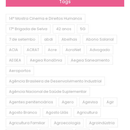
Tags
14ª Mostra Cinema e Direitos Humanos
17ª Brigada de Selva
42 anos
5G
7 de setembo
abdi
Abelhas
Abono Salarial
ACIA
ACRAT
Acre
AcroNet
Advogado
AEGEA
Aegea Rondônia
Aegea Saneamento
Aeroportos
Agência Brasileira de Desenvolvimento Industrial
Agência Nacional de Saúde Suplementar
Agentes penitenciários
Agero
Agevisa
Agir
Agosto Branco
Agosto Lilás
Agricultura
Agricultura Familiar
Agroecologia
Agroindústria