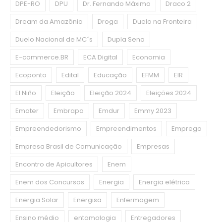
DPE-RO
DPU
Dr. Fernando Máximo
Draco 2
Dream da Amazônia
Droga
Duelo na Fronteira
Duelo Nacional de MC´s
Dupla Sena
E-commerce.BR
ECA Digital
Economia
Ecoponto
Edital
Educação
EFMM
EIR
El Niño
Eleição
Eleição 2024
Eleições 2024
Emater
Embrapa
Emdur
Emmy 2023
Empreendedorismo
Empreendimentos
Emprego
Empresa Brasil de Comunicação
Empresas
Encontro de Apicultores
Enem
Enem dos Concursos
Energia
Energia elétrica
Energia Solar
Energisa
Enfermagem
Ensino médio
entomologia
Entregadores