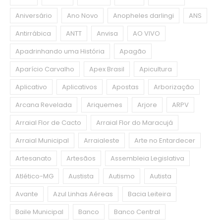
Aniversário
Ano Novo
Anopheles darlingi
ANS
Antirrábica
ANTT
Anvisa
AO VIVO
Apadrinhando uma História
Apagão
Aparício Carvalho
Apex Brasil
Apicultura
Aplicativo
Aplicativos
Apostas
Arborização
Arcana Revelada
Ariquemes
Arjore
ARPV
Arraial Flor de Cacto
Arraial Flor do Maracujá
Arraial Municipal
Arraialeste
Arte no Entardecer
Artesanato
Artesãos
Assembleia Legislativa
Atlético-MG
Austista
Autismo
Autista
Avante
Azul Linhas Aéreas
Bacia Leiteira
Baile Municipal
Banco
Banco Central