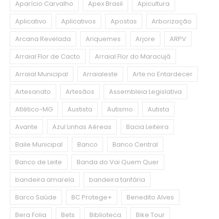
Aparício Carvalho
Apex Brasil
Apicultura
Aplicativo
Aplicativos
Apostas
Arborização
Arcana Revelada
Ariquemes
Arjore
ARPV
Arraial Flor de Cacto
Arraial Flor do Maracujá
Arraial Municipal
Arraialeste
Arte no Entardecer
Artesanato
Artesãos
Assembleia Legislativa
Atlético-MG
Austista
Autismo
Autista
Avante
Azul Linhas Aéreas
Bacia Leiteira
Baile Municipal
Banco
Banco Central
Banco de Leite
Banda do Vai Quem Quer
bandeira amarela
bandeira tarifária
Barco Saúde
BC Protege+
Benedito Alves
Bera Folia
Bets
Biblioteca
Bike Tour