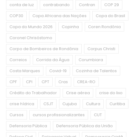
conta de luz
contrabando
Contran
COP 29
COP30
Copa Africana das Nações
Copa do Brasil
Copa do Mundo 2026
Copinha
Coren Rondônia
Coronel Chrisóstomo
Corpo de Bombeiros de Rondônia
Corpus Christi
Correios
Corrida da Água
Corumbiara
Costa Marques
Covid-19
Cozinha de Talentos
CPF
CPI
CPT
Cras
CREA-RO
Crédito do Trabalhador
Crise aérea
crise do lixo
crise hídrica
CSJT
Cujuba
Cultura
Curitiba
Cursos
cursos profissionalizantes
CUT
Defensoria Pública
Defensoria Pública da União
Defesa Civil
Delegacia Virtual
Democracia Cristã