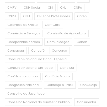
CMPV
CNH Social
CNI
CNJ
CNPq
CNPU
CNU
CNU dos Professores
Cofen
Colorado do Oeste
ComCard
Comércio e Serviços
Comissão de Agricultura
Companhias aéreas
Comunicação
Conab
Concacau
Concafé
Concurso
Concurso Nacional do Cacau Especial
Concurso Nacional Unificado
Cone Sul
Conflitos no campo
Confúcio Moura
Congresso Nacional
Conheça o Brasil
ConQueijo
Conselho da Juventude
Conselho Nacional do Ministério Público
Consumidor