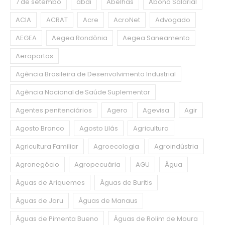
7 de setembo
abdi
Abelhas
Abono Salarial
ACIA
ACRAT
Acre
AcroNet
Advogado
AEGEA
Aegea Rondônia
Aegea Saneamento
Aeroportos
Agência Brasileira de Desenvolvimento Industrial
Agência Nacional de Saúde Suplementar
Agentes penitenciários
Agero
Agevisa
Agir
Agosto Branco
Agosto Lilás
Agricultura
Agricultura Familiar
Agroecologia
Agroindústria
Agronegócio
Agropecuária
AGU
Água
Águas de Ariquemes
Águas de Buritis
Águas de Jaru
Águas de Manaus
Águas de Pimenta Bueno
Águas de Rolim de Moura