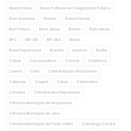
Black Friday
Boas Práticas em Segurança Pública
Bois-bumbás
Bolívia
Bolsa Família
Bom Futuro
Bom Jesus
Bonito
Boto News
BPC
BR-319
BR-364
Brasil
Brasil Esperança
Brasília
bueiros
Buritis
Cabixi
Cacauicultura
Cacoal
CadÚnico
Caerd
Café
Café Robusta Amazônico
Cafezais
Caged
Caixa
Calendário
Câmara
Câmara dos Deputados
Câmara Municipal de Ariquemes
Câmara Municipal de Jaru
Câmara Municipal de Porto Velho
Camargo Corrêa