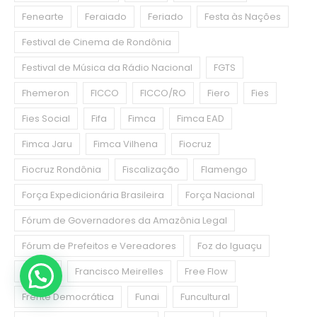
Fenearte
Feraiado
Feriado
Festa às Nações
Festival de Cinema de Rondônia
Festival de Música da Rádio Nacional
FGTS
Fhemeron
FICCO
FICCO/RO
Fiero
Fies
Fies Social
Fifa
Fimca
Fimca EAD
Fimca Jaru
Fimca Vilhena
Fiocruz
Fiocruz Rondônia
Fiscalização
Flamengo
Força Expedicionária Brasileira
Força Nacional
Fórum de Governadores da Amazônia Legal
Fórum de Prefeitos e Vereadores
Foz do Iguaçu
França
Francisco Meirelles
Free Flow
Frente Democrática
Funai
Funcultural