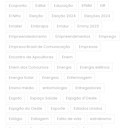
Ecoponto
Edital
Educação
EFMM
EIR
El Niño
Eleição
Eleição 2024
Eleições 2024
Emater
Embrapa
Emdur
Emmy 2023
Empreendedorismo
Empreendimentos
Emprego
Empresa Brasil de Comunicação
Empresas
Encontro de Apicultores
Enem
Enem dos Concursos
Energia
Energia elétrica
Energia Solar
Energisa
Enfermagem
Ensino médio
entomologia
Entregadores
Esgoto
Espaço Saúde
Espigão d'Oeste
Espigão do Oeste
Esporte
Estados Unidos
Estágio
Estiagem
Estilo de vida
estrabismo