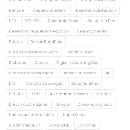
Dengue
Deputada Federal
Deputados Estaduais
DER
DER-RO
Desenrola Brasil
Desenrola Fies
Desenrola Pequenos Negócios
Desmatamento
Detran
Detran Rondônia
Dia da Consciência Negra
Dia da Mulher
Diabetes
Dieese
Digitalize seu negócio
Direitos do Consumidor
Direitos Humanos
DIU
DNIT
Doação de sangue
Documentário
DPE-RO
DPU
Dr. Fernando Máximo
Draco 2
Dream da Amazônia
Droga
Duelo na Fronteira
Duelo Nacional de MC´s
Dupla Sena
E-commerce.BR
ECA Digital
Economia