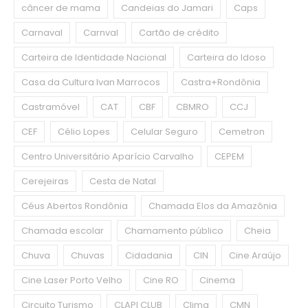
câncer de mama
Candeias do Jamari
Caps
Carnaval
Carnval
Cartão de crédito
Carteira de Identidade Nacional
Carteira do Idoso
Casa da Cultura Ivan Marrocos
Castra+Rondônia
Castramóvel
CAT
CBF
CBMRO
CCJ
CEF
Célio Lopes
Celular Seguro
Cemetron
Centro Universitário Aparício Carvalho
CEPEM
Cerejeiras
Cesta de Natal
Céus Abertos Rondônia
Chamada Elos da Amazônia
Chamada escolar
Chamamento público
Cheia
Chuva
Chuvas
Cidadania
CIN
Cine Araújo
Cine Laser Porto Velho
Cine RO
Cinema
Circuito Turismo
CLAPI CLUB
Clima
CMN