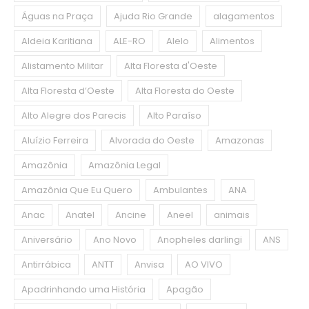
Águas na Praça
Ajuda Rio Grande
alagamentos
Aldeia Karitiana
ALE-RO
Alelo
Alimentos
Alistamento Militar
Alta Floresta d'Oeste
Alta Floresta d’Oeste
Alta Floresta do Oeste
Alto Alegre dos Parecis
Alto Paraíso
Aluízio Ferreira
Alvorada do Oeste
Amazonas
Amazônia
Amazônia Legal
Amazônia Que Eu Quero
Ambulantes
ANA
Anac
Anatel
Ancine
Aneel
animais
Aniversário
Ano Novo
Anopheles darlingi
ANS
Antirrábica
ANTT
Anvisa
AO VIVO
Apadrinhando uma História
Apagão