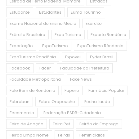
Estrada de Ferro Madeira-Mamoré
Estradas
Estudante
Estudantes
Euma Tourinho
Exame Nacional do Ensino Médio
Exercíto
Exército Brasileiro
Expo Turismo
Exporta Rondônia
Exportação
ExpoTurismo
ExpoTurismo Rôndonia
ExpoTurismo Rondônia
Expovel
Eyder Brasil
Facebook
Facer
Faculdade da Prefeitura
Faculdade Metropolitana
Fake News
Fale Bem de Rondônia
Fapero
Farmácia Popular
Febraban
Febre Oropouche
Fecha Laudo
Fecomercio
Federação PSDB-Cidadania
Feira de Adoção
Feira Pet
Feirão do Emprego
Feirão Limpa Nome
Feiras
Feminicídios