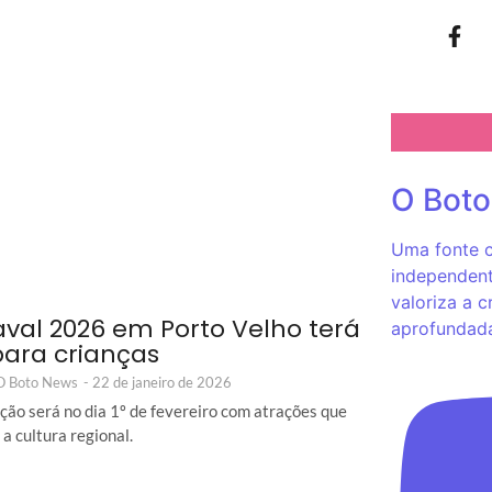
O Bot
Uma fonte c
independent
valoriza a c
val 2026 em Porto Velho terá
aprofundad
 para crianças
 O Boto News
-
22 de janeiro de 2026
ão será no dia 1º de fevereiro com atrações que
a cultura regional.