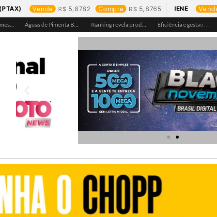
(PTAX)
Venda
5,8782
Compra
5,8765
IENE
Vend
Águas de Ariquemes leva atendimento itinerante e orientações ao Distrito de Bom Futuro neste sábado, 25
Águas de Pimenta Bueno amplia rede de abastecimento e leva água tratada para moradores da região do aeroporto
Ranking revela produtos mais comprados em cada estado e aponta drone como destaque em Rondônia
Eficiência e gestão, Buritis se torna referência em controle de perdas de água