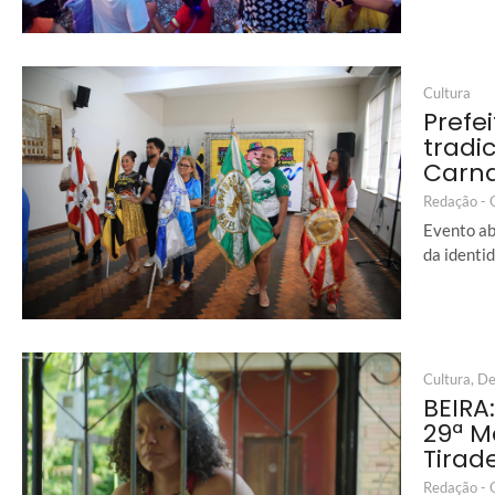
Cultura
Prefe
tradi
Carna
Redação -
Evento ab
da identi
Cultura
,
De
BEIRA
29ª M
Tirad
Redação -