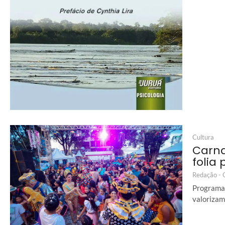
Cultura
Carna
folia
Redação -
Programaç
valorizam 