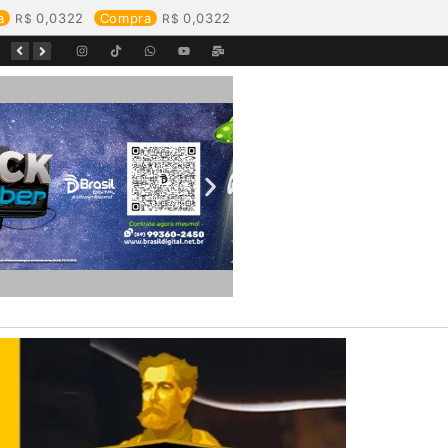
a
0,0322
Compra
0,0322
Equipes da Aegea Rondônia passam por treinamento de prevenção e combate a princípios de incêndio e segurança no trabalho com inflamáveis
Começa o Festival Peixes da Amazônia na Estrada de Ferro Madeira-Mamoré
Durante reunião, Águas de Pimenta Bueno detalha investimentos e avanços no saneamento do município