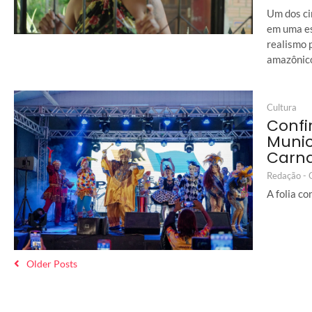
Um dos ci
em uma es
realismo 
amazônic
Cultura
Confi
Munic
Carna
Redação -
A folia c
Older Posts