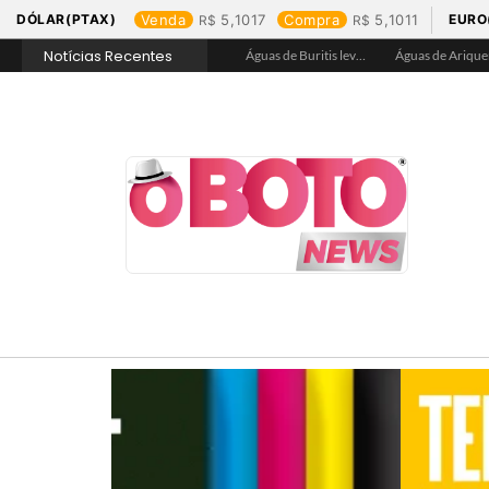
DÓLAR(PTAX)
Venda
5,1017
Compra
5,1011
EURO
Notícias Recentes
Águas de Rolim de Moura promove conscientização sobre a importância e uso correto da rede de esgoto
Águas de Jaru garante hidratação e assegura acesso a água tratada na Praça de Alimentação durante Barco Cross
Águas de Buritis leva hidratação e conscientização ao Festival de Flores de Holambra