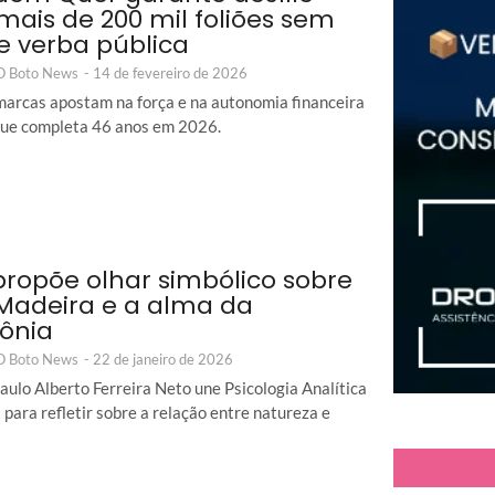
mais de 200 mil foliões sem
e verba pública
 O Boto News
-
14 de fevereiro de 2026
arcas apostam na força e na autonomia financeira
que completa 46 anos em 2026.
 propõe olhar simbólico sobre
 Madeira e a alma da
ônia
 O Boto News
-
22 de janeiro de 2026
aulo Alberto Ferreira Neto une Psicologia Analítica
 para refletir sobre a relação entre natureza e