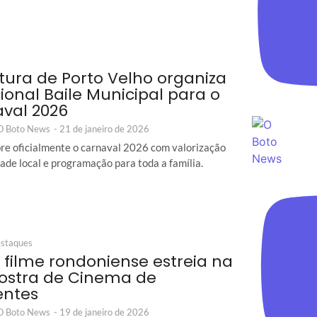
itura de Porto Velho organiza
cional Baile Municipal para o
val 2026
 O Boto News
-
21 de janeiro de 2026
re oficialmente o carnaval 2026 com valorização
dade local e programação para toda a família.
staques
: filme rondoniense estreia na
ostra de Cinema de
entes
 O Boto News
-
19 de janeiro de 2026