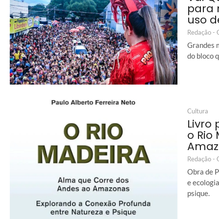
para 
uso d
Redação -
Grandes m
do bloco 
Cultura
Livro
o Rio
Amaz
Redação -
Obra de P
e ecologia
psique.