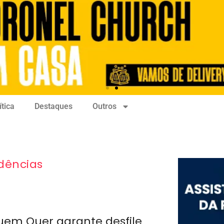
ítica
Destaques
Outros
dências
uem Quer garante desfile