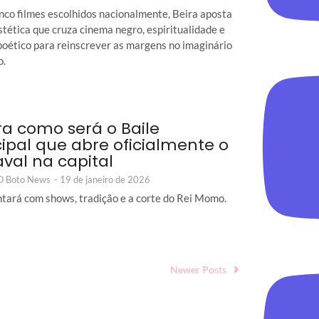
nco filmes escolhidos nacionalmente, Beira aposta
tética que cruza cinema negro, espiritualidade e
poético para reinscrever as margens no imaginário
o.
ra como será o Baile
ipal que abre oficialmente o
val na capital
 O Boto News
-
19 de janeiro de 2026
ontará com shows, tradição e a corte do Rei Momo.
Newer Posts