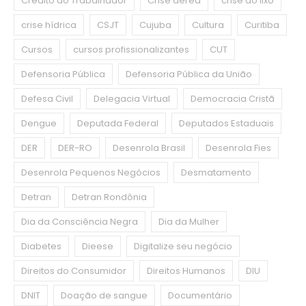
Crédito do Trabalhador
Crise aérea
crise do lixo
crise hídrica
CSJT
Cujuba
Cultura
Curitiba
Cursos
cursos profissionalizantes
CUT
Defensoria Pública
Defensoria Pública da União
Defesa Civil
Delegacia Virtual
Democracia Cristã
Dengue
Deputada Federal
Deputados Estaduais
DER
DER-RO
Desenrola Brasil
Desenrola Fies
Desenrola Pequenos Negócios
Desmatamento
Detran
Detran Rondônia
Dia da Consciência Negra
Dia da Mulher
Diabetes
Dieese
Digitalize seu negócio
Direitos do Consumidor
Direitos Humanos
DIU
DNIT
Doação de sangue
Documentário