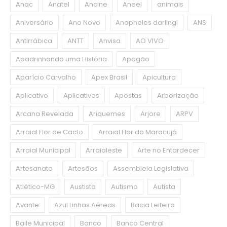
Anac
Anatel
Ancine
Aneel
animais
Aniversário
Ano Novo
Anopheles darlingi
ANS
Antirrábica
ANTT
Anvisa
AO VIVO
Apadrinhando uma História
Apagão
Aparício Carvalho
Apex Brasil
Apicultura
Aplicativo
Aplicativos
Apostas
Arborização
Arcana Revelada
Ariquemes
Arjore
ARPV
Arraial Flor de Cacto
Arraial Flor do Maracujá
Arraial Municipal
Arraialeste
Arte no Entardecer
Artesanato
Artesãos
Assembleia Legislativa
Atlético-MG
Austista
Autismo
Autista
Avante
Azul Linhas Aéreas
Bacia Leiteira
Baile Municipal
Banco
Banco Central