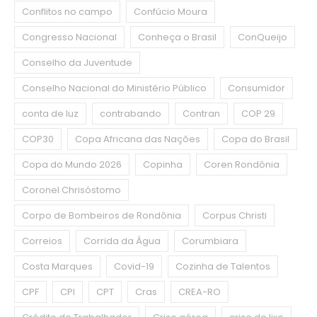
Conflitos no campo
Confúcio Moura
Congresso Nacional
Conheça o Brasil
ConQueijo
Conselho da Juventude
Conselho Nacional do Ministério Público
Consumidor
conta de luz
contrabando
Contran
COP 29
COP30
Copa Africana das Nações
Copa do Brasil
Copa do Mundo 2026
Copinha
Coren Rondônia
Coronel Chrisóstomo
Corpo de Bombeiros de Rondônia
Corpus Christi
Correios
Corrida da Água
Corumbiara
Costa Marques
Covid-19
Cozinha de Talentos
CPF
CPI
CPT
Cras
CREA-RO