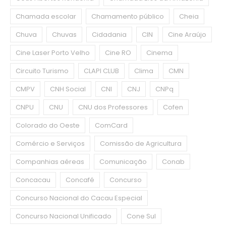
Chamada escolar
Chamamento público
Cheia
Chuva
Chuvas
Cidadania
CIN
Cine Araújo
Cine Laser Porto Velho
Cine RO
Cinema
Circuito Turismo
CLAPI CLUB
Clima
CMN
CMPV
CNH Social
CNI
CNJ
CNPq
CNPU
CNU
CNU dos Professores
Cofen
Colorado do Oeste
ComCard
Comércio e Serviços
Comissão de Agricultura
Companhias aéreas
Comunicação
Conab
Concacau
Concafé
Concurso
Concurso Nacional do Cacau Especial
Concurso Nacional Unificado
Cone Sul