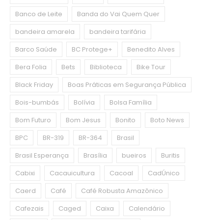
Banco de Leite
Banda do Vai Quem Quer
bandeira amarela
bandeira tarifária
Barco Saúde
BC Protege+
Benedito Alves
Bera Folia
Bets
Biblioteca
Bike Tour
Black Friday
Boas Práticas em Segurança Pública
Bois-bumbás
Bolívia
Bolsa Família
Bom Futuro
Bom Jesus
Bonito
Boto News
BPC
BR-319
BR-364
Brasil
Brasil Esperança
Brasília
bueiros
Buritis
Cabixi
Cacauicultura
Cacoal
CadÚnico
Caerd
Café
Café Robusta Amazônico
Cafezais
Caged
Caixa
Calendário