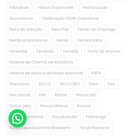
Febraban
Febre Oropouche
Fecha Laudo
Fecomercio
Federação PSDB-Cidadania
Feira de Adoção
Feira Pet
Feirão do Emprego
Feirão Limpa Nome
Feiras
Feminicídios
Fenearte
Feraiado
Feriado
Festa às Nações
Festival de Cinema de Rondônia
Festival de Música da Rádio Nacional
FGTS
Fhemeron
FICCO
FICCO/RO
Fiero
Fies
Fies Social
Fifa
Fimca
Fimca EAD
Fimca Jaru
Fimca Vilhena
Fiocruz
Fiocruz Rondônia
Fiscalização
Flamengo
Força Expedicionária Brasileira
Força Nacional