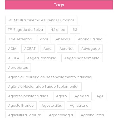
Tags
14ª Mostra Cinema e Direitos Humanos
17ª Brigada de Selva
42 anos
5G
7 de setembo
abdi
Abelhas
Abono Salarial
ACIA
ACRAT
Acre
AcroNet
Advogado
AEGEA
Aegea Rondônia
Aegea Saneamento
Aeroportos
Agência Brasileira de Desenvolvimento Industrial
Agência Nacional de Saúde Suplementar
Agentes penitenciários
Agero
Agevisa
Agir
Agosto Branco
Agosto Lilás
Agricultura
Agricultura Familiar
Agroecologia
Agroindústria