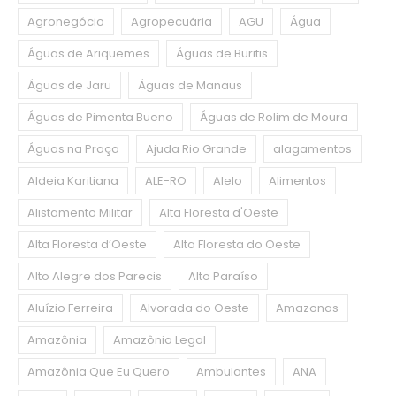
Agronegócio
Agropecuária
AGU
Água
Águas de Ariquemes
Águas de Buritis
Águas de Jaru
Águas de Manaus
Águas de Pimenta Bueno
Águas de Rolim de Moura
Águas na Praça
Ajuda Rio Grande
alagamentos
Aldeia Karitiana
ALE-RO
Alelo
Alimentos
Alistamento Militar
Alta Floresta d'Oeste
Alta Floresta d’Oeste
Alta Floresta do Oeste
Alto Alegre dos Parecis
Alto Paraíso
Aluízio Ferreira
Alvorada do Oeste
Amazonas
Amazônia
Amazônia Legal
Amazônia Que Eu Quero
Ambulantes
ANA