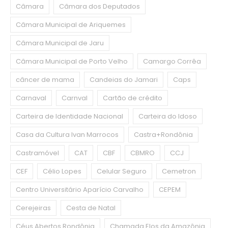
Câmara
Câmara dos Deputados
Câmara Municipal de Ariquemes
Câmara Municipal de Jaru
Câmara Municipal de Porto Velho
Camargo Corrêa
câncer de mama
Candeias do Jamari
Caps
Carnaval
Carnval
Cartão de crédito
Carteira de Identidade Nacional
Carteira do Idoso
Casa da Cultura Ivan Marrocos
Castra+Rondônia
Castramóvel
CAT
CBF
CBMRO
CCJ
CEF
Célio Lopes
Celular Seguro
Cemetron
Centro Universitário Aparício Carvalho
CEPEM
Cerejeiras
Cesta de Natal
Céus Abertos Rondônia
Chamada Elos da Amazônia