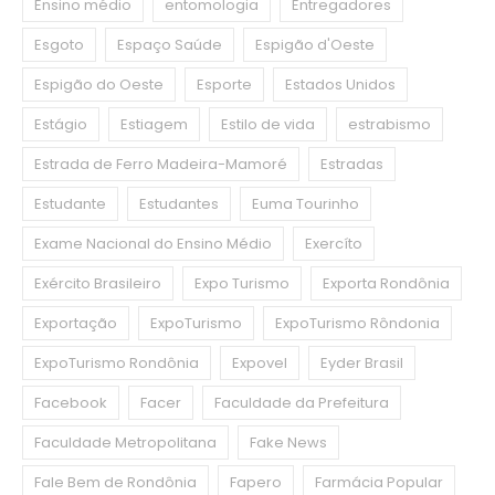
Ensino médio
entomologia
Entregadores
Esgoto
Espaço Saúde
Espigão d'Oeste
Espigão do Oeste
Esporte
Estados Unidos
Estágio
Estiagem
Estilo de vida
estrabismo
Estrada de Ferro Madeira-Mamoré
Estradas
Estudante
Estudantes
Euma Tourinho
Exame Nacional do Ensino Médio
Exercíto
Exército Brasileiro
Expo Turismo
Exporta Rondônia
Exportação
ExpoTurismo
ExpoTurismo Rôndonia
ExpoTurismo Rondônia
Expovel
Eyder Brasil
Facebook
Facer
Faculdade da Prefeitura
Faculdade Metropolitana
Fake News
Fale Bem de Rondônia
Fapero
Farmácia Popular