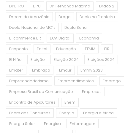
DPE-RO
DPU
Dr. Fernando Máximo
Draco 2
Dream da Amazônia
Droga
Duelo na Fronteira
Duelo Nacional de MC´s
Dupla Sena
E-commerce.BR
ECA Digital
Economia
Ecoponto
Edital
Educação
EFMM
EIR
El Niño
Eleição
Eleição 2024
Eleições 2024
Emater
Embrapa
Emdur
Emmy 2023
Empreendedorismo
Empreendimentos
Emprego
Empresa Brasil de Comunicação
Empresas
Encontro de Apicultores
Enem
Enem dos Concursos
Energia
Energia elétrica
Energia Solar
Energisa
Enfermagem