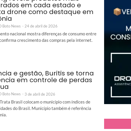
rados em cada estado e
ta drone como destaque em
ônia
 O Boto News
-
24 de abril de 2026
nto nacional mostra diferenças de consumo entre
 confirma crescimento das compras pela internet.
ncia e gestão, Buritis se torna
ência em controle de perdas
gua
 O Boto News
-
3 de abril de 2026
Trata Brasil colocam o município com índices de
idades do Brasil. Município também é referência
nia.