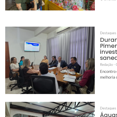
Destaques
Duran
Pimen
inves
sane
Redação -
Encontro 
melhoria 
Destaques
Águas