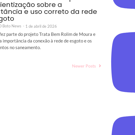
ientização sobre a
tância e uso correto da rede
goto
 O Boto News
-
1 de abril de 2026
fez parte do projeto Trata Bem Rolim de Moura e
a importância da conexão à rede de esgoto e os
ntos no saneamento.
Newer Posts