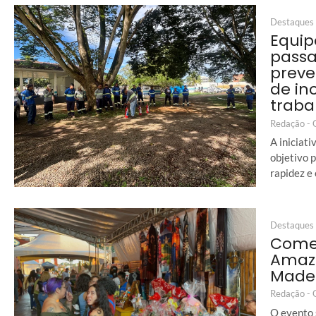
Destaques
Equip
passa
preve
de in
traba
Redação -
A iniciat
objetivo 
rapidez e
Destaques
Começ
Amazô
Made
Redação -
O evento 