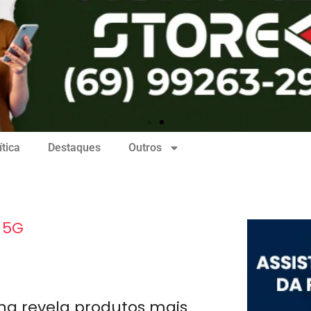
ítica
Destaques
Outros
:
5G
ng revela produtos mais