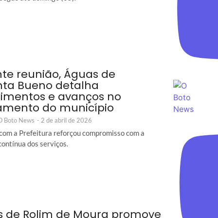
te reunião, Águas de
ta Bueno detalha
timentos e avanços no
amento do município
 O Boto News
-
2 de abril de 2026
com a Prefeitura reforçou compromisso com a
contínua dos serviços.
 de Rolim de Moura promove