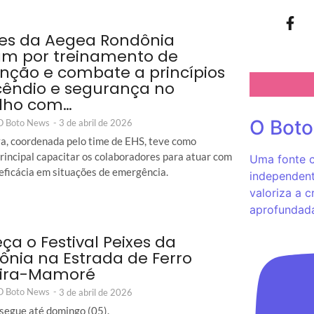
es da Aegea Rondônia
m por treinamento de
nção e combate a princípios
cêndio e segurança no
lho com…
O Bot
 O Boto News
-
3 de abril de 2026
iva, coordenada pelo time de EHS, teve como
principal capacitar os colaboradores para atuar com
Uma fonte c
 eficácia em situações de emergência.
independent
valoriza a c
aprofundad
a o Festival Peixes da
nia na Estrada de Ferro
ira-Mamoré
 O Boto News
-
3 de abril de 2026
segue até domingo (05).