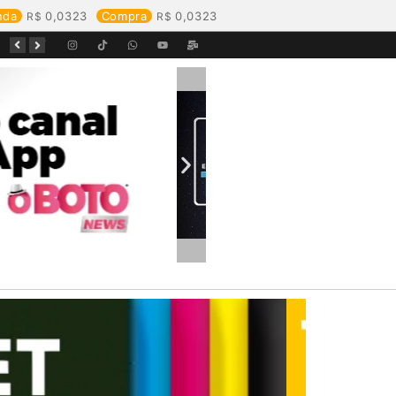
nda
0,0323
Compra
0,0323
Equipes da Aegea Rondônia passam por treinamento de prevenção e combate a princípios de incêndio e segurança no trabalho com inflamáveis
Começa o Festival Peixes da Amazônia na Estrada de Ferro Madeira-Mamoré
Durante reunião, Águas de Pimenta Bueno detalha investimentos e avanços no saneamento do município