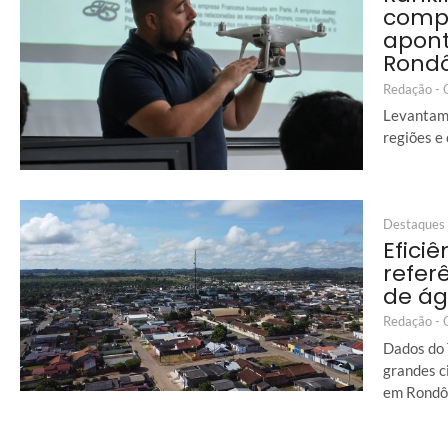
comp
apon
Rond
Redação -
Levantame
regiões e
Destaques
Eficiê
refer
de á
Redação -
Dados do 
grandes c
em Rondô