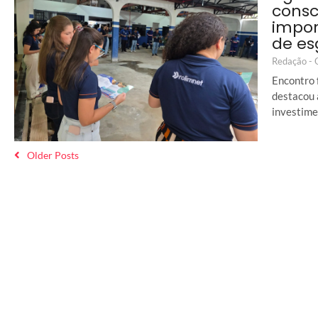
consc
impor
de es
Redação -
Encontro 
destacou 
investime
Older Posts