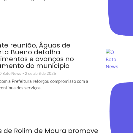
te reunião, Águas de
ta Bueno detalha
timentos e avanços no
amento do município
 O Boto News
-
2 de abril de 2026
com a Prefeitura reforçou compromisso com a
contínua dos serviços.
 de Rolim de Moura promove