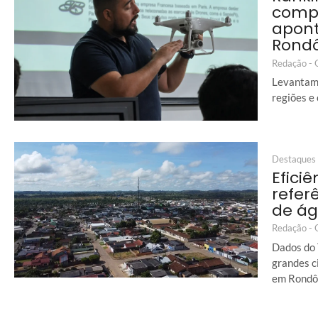
comp
apon
Rond
Redação -
Levantame
regiões e
Destaques
Eficiê
refer
de á
Redação -
Dados do 
grandes c
em Rondô