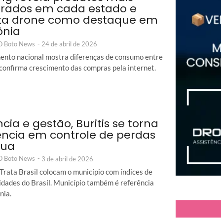
rados em cada estado e
ta drone como destaque em
ônia
 O Boto News
-
24 de abril de 2026
nto nacional mostra diferenças de consumo entre
 confirma crescimento das compras pela internet.
ncia e gestão, Buritis se torna
ência em controle de perdas
gua
 O Boto News
-
3 de abril de 2026
Trata Brasil colocam o município com índices de
idades do Brasil. Município também é referência
nia.