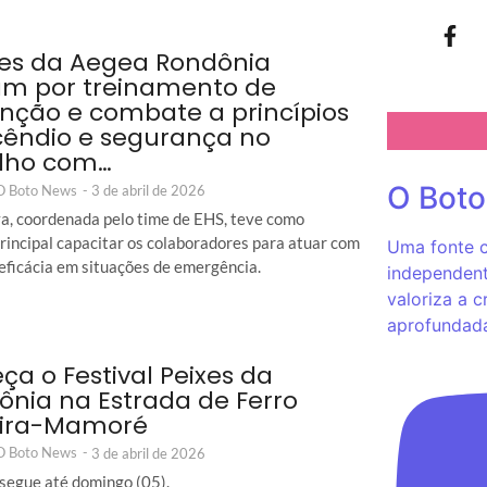
es da Aegea Rondônia
m por treinamento de
nção e combate a princípios
cêndio e segurança no
lho com…
O Bot
 O Boto News
-
3 de abril de 2026
iva, coordenada pelo time de EHS, teve como
principal capacitar os colaboradores para atuar com
Uma fonte c
 eficácia em situações de emergência.
independent
valoriza a c
aprofundad
a o Festival Peixes da
nia na Estrada de Ferro
ira-Mamoré
 O Boto News
-
3 de abril de 2026
segue até domingo (05).