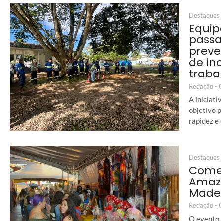
Destaques
Equip
passa
preve
de in
traba
Redação -
A iniciat
objetivo 
rapidez e
Destaques
Começ
Amazô
Made
Redação -
O evento 