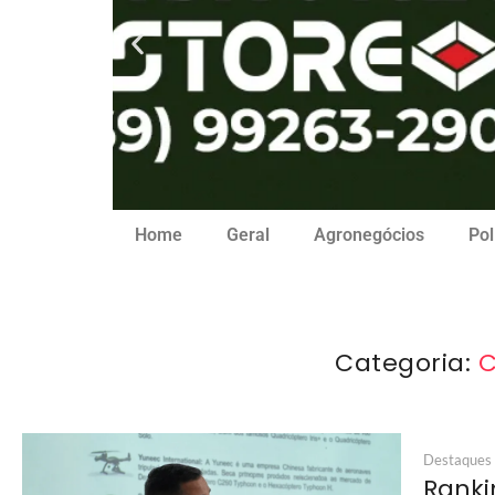
Home
Geral
Agronegócios
Pol
Categoria:
C
Destaques
Ranki