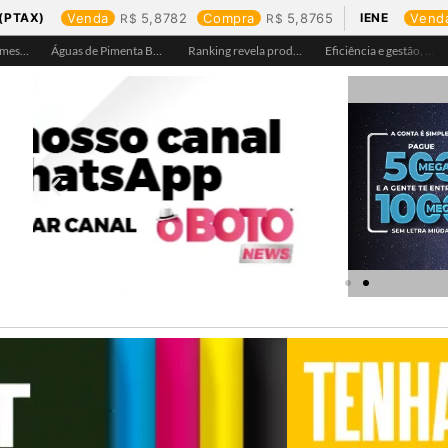
(PTAX)
Venda
5,8782
Compra
5,8765
IENE
Vend
Águas de Ariquemes leva atendimento itinerante e orientações ao Distrito de Bom Futuro neste sábado, 25
Águas de Pimenta Bueno amplia rede de abastecimento e leva água tratada para moradores da região do aeroporto
Ranking revela produtos mais comprados em cada estado e aponta drone como destaque em Rondônia
Eficiência e gestão, Buritis se torna referência em controle de perdas de água