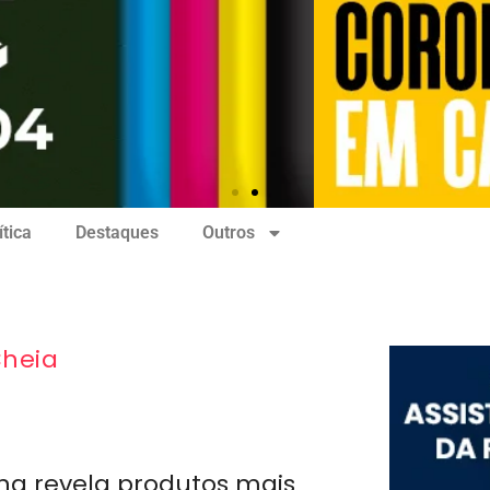
ítica
Destaques
Outros
heia
ng revela produtos mais