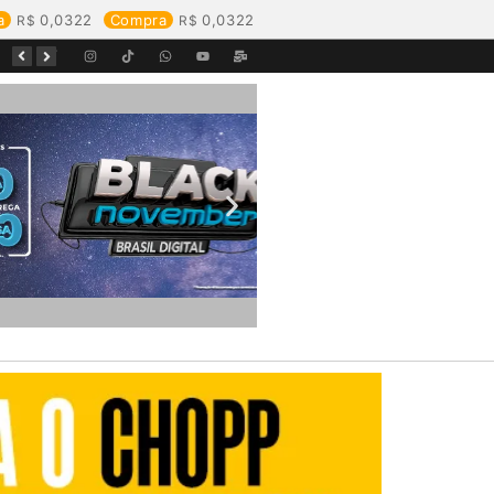
a
0,0322
Compra
0,0322
Equipes da Aegea Rondônia passam por treinamento de prevenção e combate a princípios de incêndio e segurança no trabalho com inflamáveis
Começa o Festival Peixes da Amazônia na Estrada de Ferro Madeira-Mamoré
Durante reunião, Águas de Pimenta Bueno detalha investimentos e avanços no saneamento do município