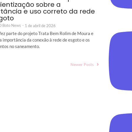
ientização sobre a
tância e uso correto da rede
goto
 O Boto News
-
1 de abril de 2026
fez parte do projeto Trata Bem Rolim de Moura e
a importância da conexão à rede de esgoto e os
ntos no saneamento.
Newer Posts