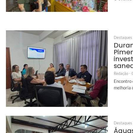
Destaques
Duran
Pimen
inves
sane
Redação -
Encontro 
melhoria 
Destaques
Águas