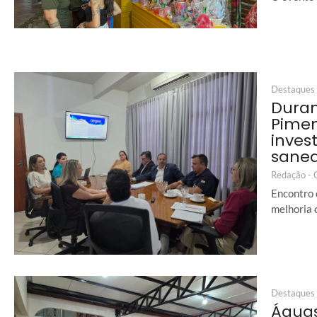
Destaques
Duran
Pimen
inves
sane
Redação -
Encontro 
melhoria 
Destaques
Águas