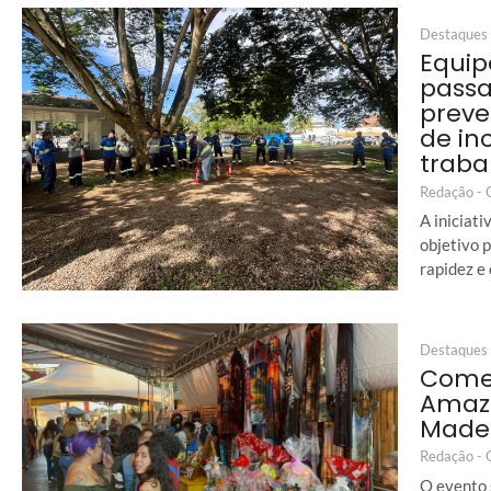
Destaques
Equip
passa
preve
de in
traba
Redação -
A iniciat
objetivo 
rapidez e
Destaques
Começ
Amazô
Made
Redação -
O evento 