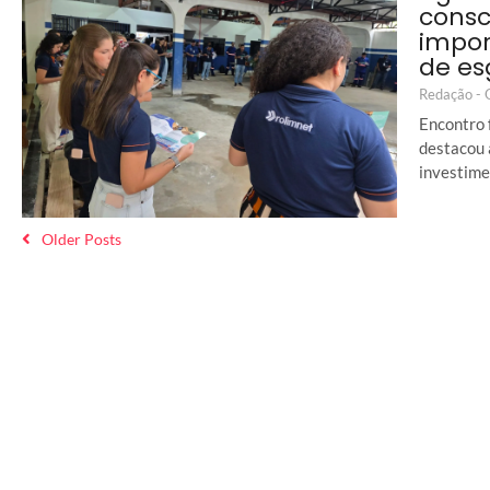
consc
impor
de es
Redação -
Encontro 
destacou 
investime
Older Posts