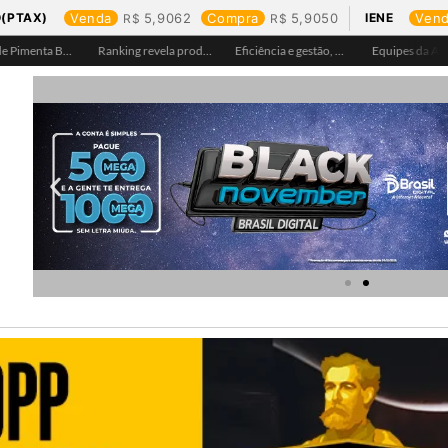
(PTAX)
Venda
5,9062
Compra
5,9050
IENE
Ven
Águas de Pimenta Bueno amplia rede de abastecimento e leva água tratada para moradores da região do aeroporto
Ranking revela produtos mais comprados em cada estado e aponta drone como destaque em Rondônia
Eficiência e gestão, Buritis se torna referência em controle de perdas de água
Equipes da Aegea Rondônia passam por treinamento de prevenção e combate a princípios de incêndio e segurança no trabalho com inflamáveis