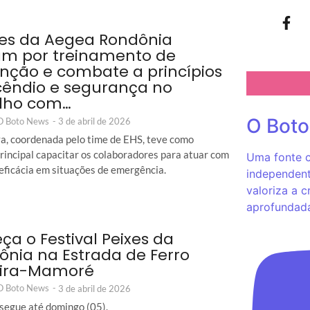
es da Aegea Rondônia
m por treinamento de
nção e combate a princípios
cêndio e segurança no
lho com…
O Bot
 O Boto News
-
3 de abril de 2026
iva, coordenada pelo time de EHS, teve como
principal capacitar os colaboradores para atuar com
Uma fonte c
 eficácia em situações de emergência.
independent
valoriza a c
aprofundad
a o Festival Peixes da
nia na Estrada de Ferro
ira-Mamoré
 O Boto News
-
3 de abril de 2026
segue até domingo (05).