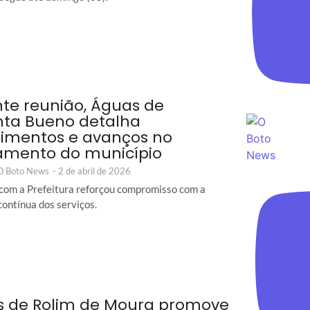
te reunião, Águas de
ta Bueno detalha
timentos e avanços no
amento do município
 O Boto News
-
2 de abril de 2026
com a Prefeitura reforçou compromisso com a
contínua dos serviços.
 de Rolim de Moura promove