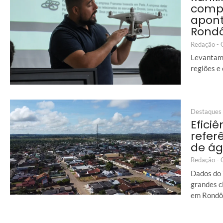
comp
apon
Rond
Redação -
Levantame
regiões e
Destaques
Eficiê
refer
de á
Redação -
Dados do 
grandes c
em Rondô