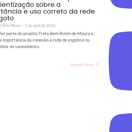
ientização sobre a
tância e uso correto da rede
goto
 O Boto News
-
1 de abril de 2026
fez parte do projeto Trata Bem Rolim de Moura e
a importância da conexão à rede de esgoto e os
ntos no saneamento.
Newer Posts