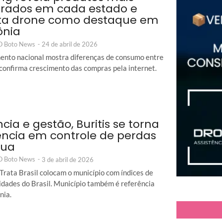
rados em cada estado e
ta drone como destaque em
ônia
 O Boto News
-
24 de abril de 2026
nto nacional mostra diferenças de consumo entre
 confirma crescimento das compras pela internet.
ncia e gestão, Buritis se torna
ência em controle de perdas
gua
 O Boto News
-
3 de abril de 2026
Trata Brasil colocam o município com índices de
idades do Brasil. Município também é referência
nia.