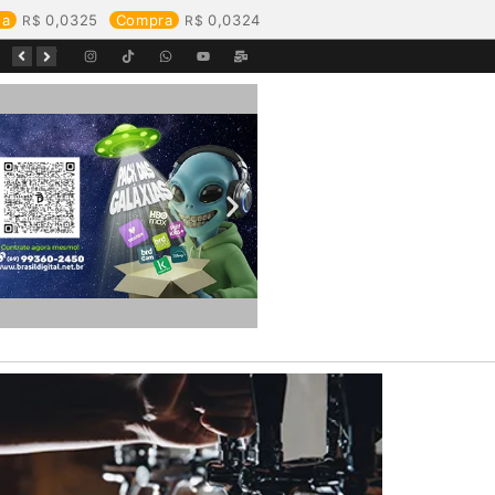
da
0,0325
Compra
0,0324
Começa o Festival Peixes da Amazônia na Estrada de Ferro Madeira-Mamoré
Durante reunião, Águas de Pimenta Bueno detalha investimentos e avanços no saneamento do município
Águas de Rolim de Moura promove conscientização sobre a importância e uso correto da rede de esgoto