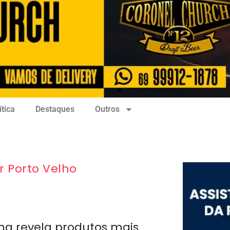
ítica
Destaques
Outros
r Porto Velho
ng revela produtos mais