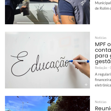
Municipal
de Rolim 
Notícias
MPF o
conta
para 
gestã
Redação -
A regula
financeir
eletrônica
Notícias
Reuni