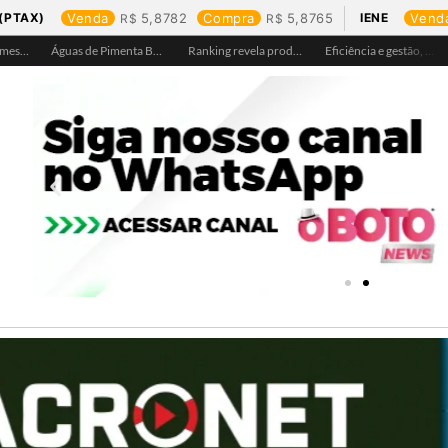
(PTAX)
Venda
5,8782
Compra
5,8765
IENE
Vend
Águas de Ariquemes leva atendimento itinerante e orientações ao Distrito de Bom Futuro neste sábado, 25
Águas de Pimenta Bueno amplia rede de abastecimento e leva água tratada para moradores da região do aeroporto
Ranking revela produtos mais comprados em cada estado e aponta drone como destaque em Rondônia
Eficiência e gestão, Buritis se torna referência em controle de perdas de água