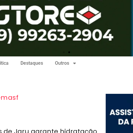
ítica
Destaques
Outros
emasf
 de Jaru garante hidratação