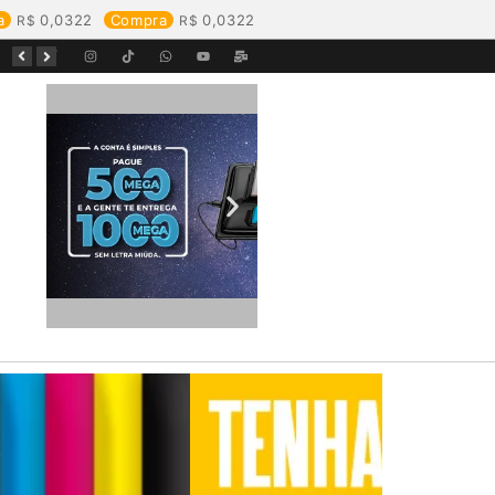
a
0,0322
Compra
0,0322
Equipes da Aegea Rondônia passam por treinamento de prevenção e combate a princípios de incêndio e segurança no trabalho com inflamáveis
Começa o Festival Peixes da Amazônia na Estrada de Ferro Madeira-Mamoré
Durante reunião, Águas de Pimenta Bueno detalha investimentos e avanços no saneamento do município