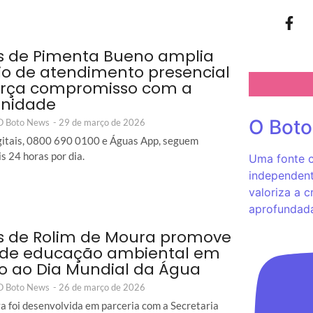
 de Pimenta Bueno amplia
io de atendimento presencial
orça compromisso com a
nidade
O Bot
 O Boto News
-
29 de março de 2026
gitais, 0800 690 0100 e Águas App, seguem
s 24 horas por dia.
Uma fonte c
independent
valoriza a c
aprofundad
 de Rolim de Moura promove
 de educação ambiental em
o ao Dia Mundial da Água
 O Boto News
-
26 de março de 2026
iva foi desenvolvida em parceria com a Secretaria