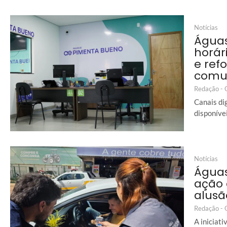
Notícias
Águas
horár
e ref
comu
Redação -
Canais di
disponívei
Notícias
Águas
ação
alusã
Redação -
A iniciat