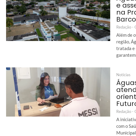
e ass
na Pr
Barco
Redação -
Além de o
região, Á
tratada e
garantem 
Notícias
Águas
atend
orien
Futur
Redação -
A iniciat
com o Saú
Municipal