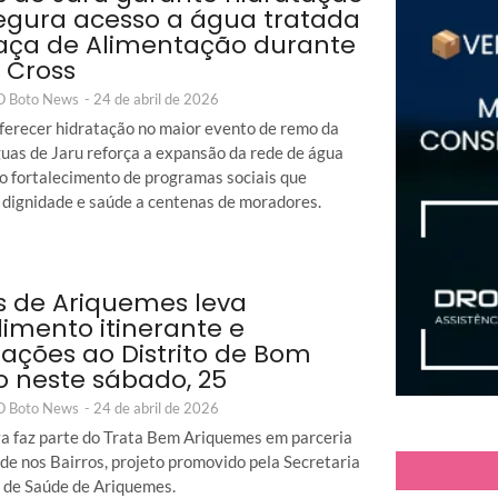
egura acesso a água tratada
aça de Alimentação durante
 Cross
 O Boto News
-
24 de abril de 2026
ferecer hidratação no maior evento de remo da
guas de Jaru reforça a expansão da rede de água
 o fortalecimento de programas sociais que
dignidade e saúde a centenas de moradores.
 de Ariquemes leva
imento itinerante e
tações ao Distrito de Bom
o neste sábado, 25
 O Boto News
-
24 de abril de 2026
iva faz parte do Trata Bem Ariquemes em parceria
de nos Bairros, projeto promovido pela Secretaria
 de Saúde de Ariquemes.