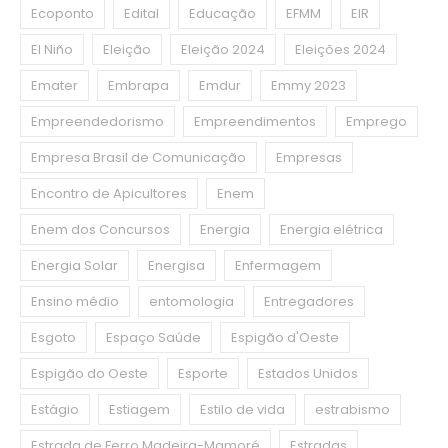
Ecoponto
Edital
Educação
EFMM
EIR
El Niño
Eleição
Eleição 2024
Eleições 2024
Emater
Embrapa
Emdur
Emmy 2023
Empreendedorismo
Empreendimentos
Emprego
Empresa Brasil de Comunicação
Empresas
Encontro de Apicultores
Enem
Enem dos Concursos
Energia
Energia elétrica
Energia Solar
Energisa
Enfermagem
Ensino médio
entomologia
Entregadores
Esgoto
Espaço Saúde
Espigão d'Oeste
Espigão do Oeste
Esporte
Estados Unidos
Estágio
Estiagem
Estilo de vida
estrabismo
Estrada de Ferro Madeira-Mamoré
Estradas