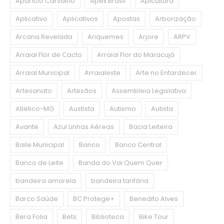
Aparício Carvalho
Apex Brasil
Apicultura
Aplicativo
Aplicativos
Apostas
Arborização
Arcana Revelada
Ariquemes
Arjore
ARPV
Arraial Flor de Cacto
Arraial Flor do Maracujá
Arraial Municipal
Arraialeste
Arte no Entardecer
Artesanato
Artesãos
Assembleia Legislativa
Atlético-MG
Austista
Autismo
Autista
Avante
Azul Linhas Aéreas
Bacia Leiteira
Baile Municipal
Banco
Banco Central
Banco de Leite
Banda do Vai Quem Quer
bandeira amarela
bandeira tarifária
Barco Saúde
BC Protege+
Benedito Alves
Bera Folia
Bets
Biblioteca
Bike Tour