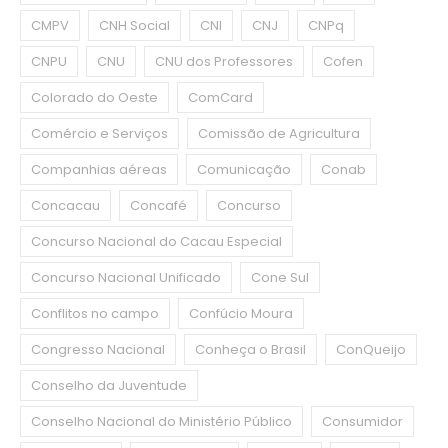
CMPV
CNH Social
CNI
CNJ
CNPq
CNPU
CNU
CNU dos Professores
Cofen
Colorado do Oeste
ComCard
Comércio e Serviços
Comissão de Agricultura
Companhias aéreas
Comunicação
Conab
Concacau
Concafé
Concurso
Concurso Nacional do Cacau Especial
Concurso Nacional Unificado
Cone Sul
Conflitos no campo
Confúcio Moura
Congresso Nacional
Conheça o Brasil
ConQueijo
Conselho da Juventude
Conselho Nacional do Ministério Público
Consumidor