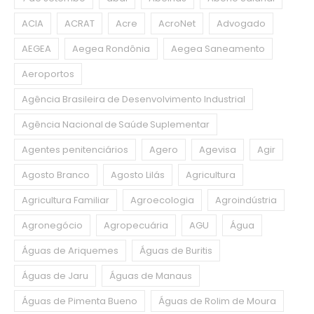
ACIA
ACRAT
Acre
AcroNet
Advogado
AEGEA
Aegea Rondônia
Aegea Saneamento
Aeroportos
Agência Brasileira de Desenvolvimento Industrial
Agência Nacional de Saúde Suplementar
Agentes penitenciários
Agero
Agevisa
Agir
Agosto Branco
Agosto Lilás
Agricultura
Agricultura Familiar
Agroecologia
Agroindústria
Agronegócio
Agropecuária
AGU
Água
Águas de Ariquemes
Águas de Buritis
Águas de Jaru
Águas de Manaus
Águas de Pimenta Bueno
Águas de Rolim de Moura