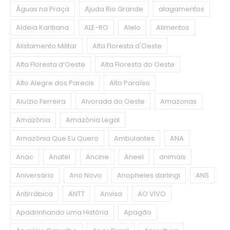
Águas na Praça
Ajuda Rio Grande
alagamentos
Aldeia Karitiana
ALE-RO
Alelo
Alimentos
Alistamento Militar
Alta Floresta d'Oeste
Alta Floresta d’Oeste
Alta Floresta do Oeste
Alto Alegre dos Parecis
Alto Paraíso
Aluízio Ferreira
Alvorada do Oeste
Amazonas
Amazônia
Amazônia Legal
Amazônia Que Eu Quero
Ambulantes
ANA
Anac
Anatel
Ancine
Aneel
animais
Aniversário
Ano Novo
Anopheles darlingi
ANS
Antirrábica
ANTT
Anvisa
AO VIVO
Apadrinhando uma História
Apagão