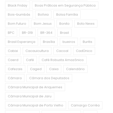
Black Friday
Boas Práticas em Segurança Pública
Bois-bumbás
Bolívia
Bolsa Família
Bom Futuro
Bom Jesus
Bonito
Boto News
BPC
BR-319
BR-364
Brasil
Brasil Esperança
Brasília
bueiros
Buritis
Cabixi
Cacauicultura
Cacoal
CadÚnico
Caerd
Café
Café Robusta Amazônico
Cafezais
Caged
Caixa
Calendário
Câmara
Câmara dos Deputados
Câmara Municipal de Ariquemes
Câmara Municipal de Jaru
Câmara Municipal de Porto Velho
Camargo Corrêa