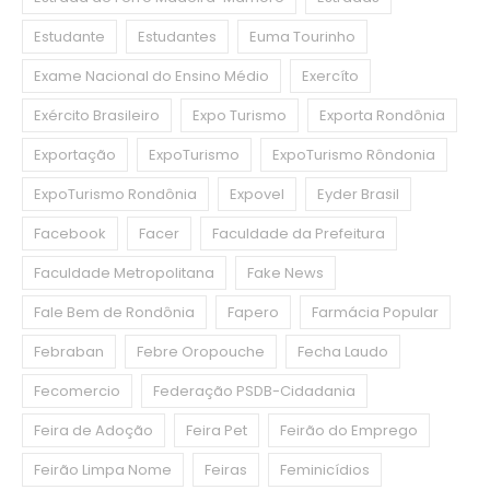
Estudante
Estudantes
Euma Tourinho
Exame Nacional do Ensino Médio
Exercíto
Exército Brasileiro
Expo Turismo
Exporta Rondônia
Exportação
ExpoTurismo
ExpoTurismo Rôndonia
ExpoTurismo Rondônia
Expovel
Eyder Brasil
Facebook
Facer
Faculdade da Prefeitura
Faculdade Metropolitana
Fake News
Fale Bem de Rondônia
Fapero
Farmácia Popular
Febraban
Febre Oropouche
Fecha Laudo
Fecomercio
Federação PSDB-Cidadania
Feira de Adoção
Feira Pet
Feirão do Emprego
Feirão Limpa Nome
Feiras
Feminicídios