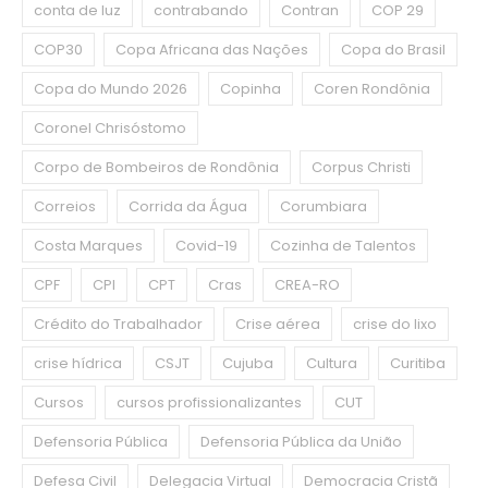
conta de luz
contrabando
Contran
COP 29
COP30
Copa Africana das Nações
Copa do Brasil
Copa do Mundo 2026
Copinha
Coren Rondônia
Coronel Chrisóstomo
Corpo de Bombeiros de Rondônia
Corpus Christi
Correios
Corrida da Água
Corumbiara
Costa Marques
Covid-19
Cozinha de Talentos
CPF
CPI
CPT
Cras
CREA-RO
Crédito do Trabalhador
Crise aérea
crise do lixo
crise hídrica
CSJT
Cujuba
Cultura
Curitiba
Cursos
cursos profissionalizantes
CUT
Defensoria Pública
Defensoria Pública da União
Defesa Civil
Delegacia Virtual
Democracia Cristã