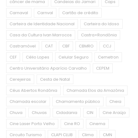
câncer de mama
Candeias do Jamari
Caps
Carnaval
Carnval
Cartão de crédito
Carteira de Identidade Nacional
Carteira do Idoso
Casa da Cultura Ivan Marrocos
Castra+Rondônia
Castramóvel
CAT
CBF
CBMRO
CCJ
CEF
Célio Lopes
Celular Seguro
Cemetron
Centro Universitário Aparício Carvalho
CEPEM
Cerejeiras
Cesta de Natal
Céus Abertos Rondônia
Chamada Elos da Amazônia
Chamada escolar
Chamamento público
Cheia
Chuva
Chuvas
Cidadania
CIN
Cine Araújo
Cine Laser Porto Velho
Cine RO
Cinema
Circuito Turismo
CLAPI CLUB
Clima
CMN