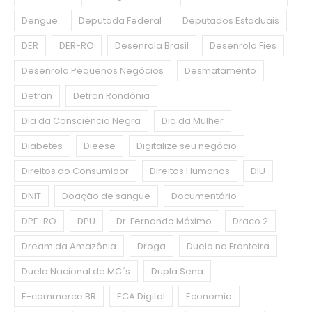
Dengue
Deputada Federal
Deputados Estaduais
DER
DER-RO
Desenrola Brasil
Desenrola Fies
Desenrola Pequenos Negócios
Desmatamento
Detran
Detran Rondônia
Dia da Consciência Negra
Dia da Mulher
Diabetes
Dieese
Digitalize seu negócio
Direitos do Consumidor
Direitos Humanos
DIU
DNIT
Doação de sangue
Documentário
DPE-RO
DPU
Dr. Fernando Máximo
Draco 2
Dream da Amazônia
Droga
Duelo na Fronteira
Duelo Nacional de MC´s
Dupla Sena
E-commerce.BR
ECA Digital
Economia