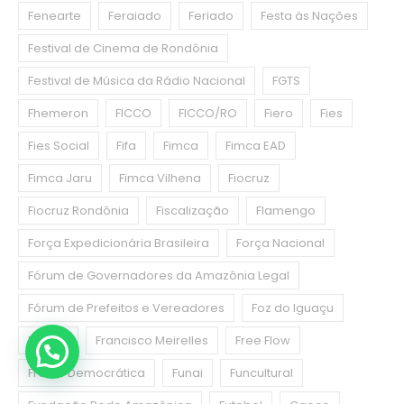
Fenearte
Feraiado
Feriado
Festa às Nações
Festival de Cinema de Rondônia
Festival de Música da Rádio Nacional
FGTS
Fhemeron
FICCO
FICCO/RO
Fiero
Fies
Fies Social
Fifa
Fimca
Fimca EAD
Fimca Jaru
Fimca Vilhena
Fiocruz
Fiocruz Rondônia
Fiscalização
Flamengo
Força Expedicionária Brasileira
Força Nacional
Fórum de Governadores da Amazônia Legal
Fórum de Prefeitos e Vereadores
Foz do Iguaçu
França
Francisco Meirelles
Free Flow
Frente Democrática
Funai
Funcultural