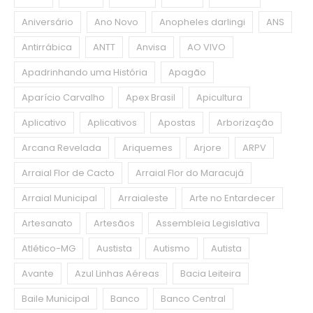
Aniversário
Ano Novo
Anopheles darlingi
ANS
Antirrábica
ANTT
Anvisa
AO VIVO
Apadrinhando uma História
Apagão
Aparício Carvalho
Apex Brasil
Apicultura
Aplicativo
Aplicativos
Apostas
Arborização
Arcana Revelada
Ariquemes
Arjore
ARPV
Arraial Flor de Cacto
Arraial Flor do Maracujá
Arraial Municipal
Arraialeste
Arte no Entardecer
Artesanato
Artesãos
Assembleia Legislativa
Atlético-MG
Austista
Autismo
Autista
Avante
Azul Linhas Aéreas
Bacia Leiteira
Baile Municipal
Banco
Banco Central