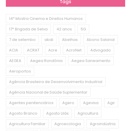
Tags
14ª Mostra Cinema e Direitos Humanos
17ª Brigada de Selva
42 anos
5G
7 de setembo
abdi
Abelhas
Abono Salarial
ACIA
ACRAT
Acre
AcroNet
Advogado
AEGEA
Aegea Rondônia
Aegea Saneamento
Aeroportos
Agência Brasileira de Desenvolvimento Industrial
Agência Nacional de Saúde Suplementar
Agentes penitenciários
Agero
Agevisa
Agir
Agosto Branco
Agosto Lilás
Agricultura
Agricultura Familiar
Agroecologia
Agroindústria