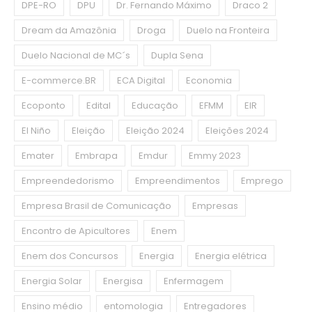
DPE-RO
DPU
Dr. Fernando Máximo
Draco 2
Dream da Amazônia
Droga
Duelo na Fronteira
Duelo Nacional de MC´s
Dupla Sena
E-commerce.BR
ECA Digital
Economia
Ecoponto
Edital
Educação
EFMM
EIR
El Niño
Eleição
Eleição 2024
Eleições 2024
Emater
Embrapa
Emdur
Emmy 2023
Empreendedorismo
Empreendimentos
Emprego
Empresa Brasil de Comunicação
Empresas
Encontro de Apicultores
Enem
Enem dos Concursos
Energia
Energia elétrica
Energia Solar
Energisa
Enfermagem
Ensino médio
entomologia
Entregadores