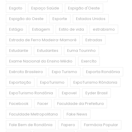
Esgoto
Espaço Saúde
Espigão d'Oeste
Espigão do Oeste
Esporte
Estados Unidos
Estágio
Estiagem
Estilo de vida
estrabismo
Estrada de Ferro Madeira-Mamoré
Estradas
Estudante
Estudantes
Euma Tourinho
Exame Nacional do Ensino Médio
Exercíto
Exército Brasileiro
Expo Turismo
Exporta Rondônia
Exportação
ExpoTurismo
ExpoTurismo Rôndonia
ExpoTurismo Rondônia
Expovel
Eyder Brasil
Facebook
Facer
Faculdade da Prefeitura
Faculdade Metropolitana
Fake News
Fale Bem de Rondônia
Fapero
Farmácia Popular