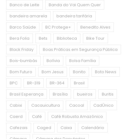
Banco de Leite
Banda do Vai Quem Quer
bandeira amarela
bandeira tarifária
Barco Saúde
BC Protege+
Benedito Alves
Bera Folia
Bets
Biblioteca
Bike Tour
Black Friday
Boas Práticas em Segurança Pública
Bois-bumbás
Bolívia
Bolsa Família
Bom Futuro
Bom Jesus
Bonito
Boto News
BPC
BR-319
BR-364
Brasil
Brasil Esperança
Brasília
bueiros
Buritis
Cabixi
Cacauicultura
Cacoal
CadÚnico
Caerd
Café
Café Robusta Amazônico
Cafezais
Caged
Caixa
Calendário
Câmara
Câmara dos Deputados