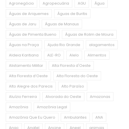
Agronegócio
Agropecuária
AGU
Água
Águas de Ariquemes
Águas de Buritis
Águas de Jaru
Águas de Manaus
Águas de Pimenta Bueno
Águas de Rolim de Moura
Águas na Praça
Ajuda Rio Grande
alagamentos
Aldeia Karitiana
ALE-RO
Alelo
Alimentos
Alistamento Militar
Alta Floresta d'Oeste
Alta Floresta d’Oeste
Alta Floresta do Oeste
Alto Alegre dos Parecis
Alto Paraíso
Aluízio Ferreira
Alvorada do Oeste
Amazonas
Amazônia
Amazônia Legal
Amazônia Que Eu Quero
Ambulantes
ANA
Anac
Anatel
Ancine
Aneel
animais