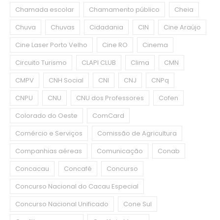
Chamada escolar
Chamamento público
Cheia
Chuva
Chuvas
Cidadania
CIN
Cine Araújo
Cine Laser Porto Velho
Cine RO
Cinema
Circuito Turismo
CLAPI CLUB
Clima
CMN
CMPV
CNH Social
CNI
CNJ
CNPq
CNPU
CNU
CNU dos Professores
Cofen
Colorado do Oeste
ComCard
Comércio e Serviços
Comissão de Agricultura
Companhias aéreas
Comunicação
Conab
Concacau
Concafé
Concurso
Concurso Nacional do Cacau Especial
Concurso Nacional Unificado
Cone Sul