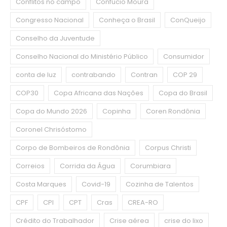
Conflitos no campo
Confúcio Moura
Congresso Nacional
Conheça o Brasil
ConQueijo
Conselho da Juventude
Conselho Nacional do Ministério Público
Consumidor
conta de luz
contrabando
Contran
COP 29
COP30
Copa Africana das Nações
Copa do Brasil
Copa do Mundo 2026
Copinha
Coren Rondônia
Coronel Chrisóstomo
Corpo de Bombeiros de Rondônia
Corpus Christi
Correios
Corrida da Água
Corumbiara
Costa Marques
Covid-19
Cozinha de Talentos
CPF
CPI
CPT
Cras
CREA-RO
Crédito do Trabalhador
Crise aérea
crise do lixo