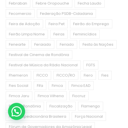
Febraban
Febre Oropouche
Fecha Laudo
Fecomercio
Federação PSDB-Cidadania
Feira de Adoção
Feira Pet
Feirão do Emprego
Feirão Limpa Nome
Feiras
Feminicídios
Fenearte
Feraiado
Feriado
Festa às Nações
Festival de Cinema de Rondônia
Festival de Música da Rádio Nacional
FGTS
Fhemeron
FICCO
FICCO/RO
Fiero
Fies
Fies Social
Fifa
Fimca
Fimca EAD
Fimca Jaru
Fimca Vilhena
Fiocruz
Fiocruz Rondônia
Fiscalização
Flamengo
Força Expedicionária Brasileira
Força Nacional
Fórum de Governadores da Amazônia Legal