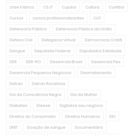
crise hídrica
CSJT
Cujuba
Cultura
Curitiba
Cursos
cursos profissionalizantes
CUT
Defensoria Pública
Defensoria Pública da União
Defesa Civil
Delegacia Virtual
Democracia Cristã
Dengue
Deputada Federal
Deputados Estaduais
DER
DER-RO
Desenrola Brasil
Desenrola Fies
Desenrola Pequenos Negócios
Desmatamento
Detran
Detran Rondônia
Dia da Consciência Negra
Dia da Mulher
Diabetes
Dieese
Digitalize seu negócio
Direitos do Consumidor
Direitos Humanos
DIU
DNIT
Doação de sangue
Documentário