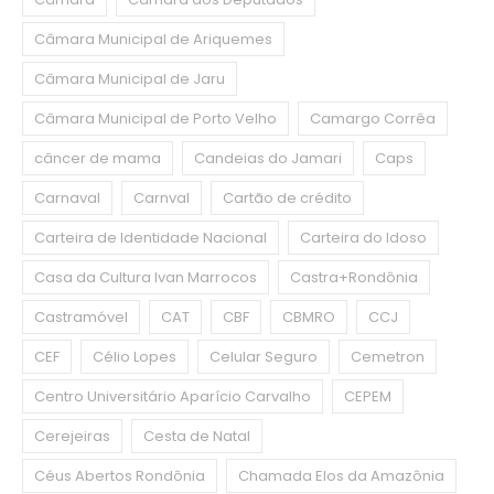
Câmara Municipal de Ariquemes
Câmara Municipal de Jaru
Câmara Municipal de Porto Velho
Camargo Corrêa
câncer de mama
Candeias do Jamari
Caps
Carnaval
Carnval
Cartão de crédito
Carteira de Identidade Nacional
Carteira do Idoso
Casa da Cultura Ivan Marrocos
Castra+Rondônia
Castramóvel
CAT
CBF
CBMRO
CCJ
CEF
Célio Lopes
Celular Seguro
Cemetron
Centro Universitário Aparício Carvalho
CEPEM
Cerejeiras
Cesta de Natal
Céus Abertos Rondônia
Chamada Elos da Amazônia