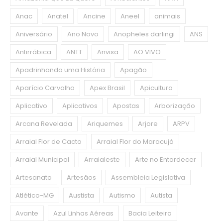
Anac
Anatel
Ancine
Aneel
animais
Aniversário
Ano Novo
Anopheles darlingi
ANS
Antirrábica
ANTT
Anvisa
AO VIVO
Apadrinhando uma História
Apagão
Aparício Carvalho
Apex Brasil
Apicultura
Aplicativo
Aplicativos
Apostas
Arborização
Arcana Revelada
Ariquemes
Arjore
ARPV
Arraial Flor de Cacto
Arraial Flor do Maracujá
Arraial Municipal
Arraialeste
Arte no Entardecer
Artesanato
Artesãos
Assembleia Legislativa
Atlético-MG
Austista
Autismo
Autista
Avante
Azul Linhas Aéreas
Bacia Leiteira