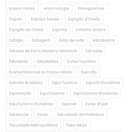
Ensino médio
entomologia
Entregadores
Esgoto
Espaço Saúde
Espigão d'Oeste
Espigão do Oeste
Esporte
Estados Unidos
Estágio
Estiagem
Estilo de vida
estrabismo
Estrada de Ferro Madeira-Mamoré
Estradas
Estudante
Estudantes
Euma Tourinho
Exame Nacional do Ensino Médio
Exercíto
Exército Brasileiro
Expo Turismo
Exporta Rondônia
Exportação
ExpoTurismo
ExpoTurismo Rôndonia
ExpoTurismo Rondônia
Expovel
Eyder Brasil
Facebook
Facer
Faculdade da Prefeitura
Faculdade Metropolitana
Fake News