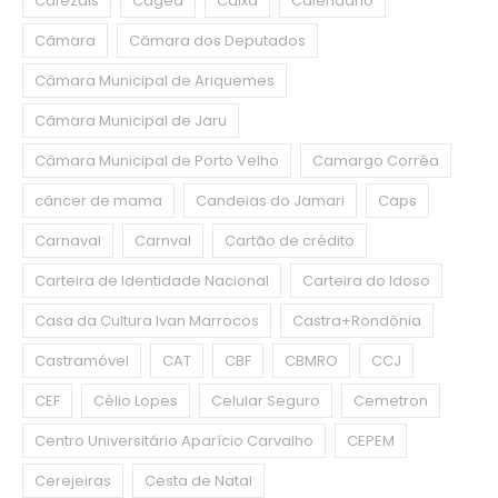
Cafezais
Caged
Caixa
Calendário
Câmara
Câmara dos Deputados
Câmara Municipal de Ariquemes
Câmara Municipal de Jaru
Câmara Municipal de Porto Velho
Camargo Corrêa
câncer de mama
Candeias do Jamari
Caps
Carnaval
Carnval
Cartão de crédito
Carteira de Identidade Nacional
Carteira do Idoso
Casa da Cultura Ivan Marrocos
Castra+Rondônia
Castramóvel
CAT
CBF
CBMRO
CCJ
CEF
Célio Lopes
Celular Seguro
Cemetron
Centro Universitário Aparício Carvalho
CEPEM
Cerejeiras
Cesta de Natal