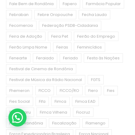
Fale Bem de Rondônia
Fapero
Farmácia Popular
Febraban
Febre Oropouche
Fecha Laudo
Fecomercio
Federação PSDB-Cidadania
Feira de Adoção
Feira Pet
Feirão do Emprego
Feirão Limpa Nome
Feiras
Feminicídios
Fenearte
Feraiado
Feriado
Festa às Nações
Festival de Cinema de Rondônia
Festival de Música da Rádio Nacional
FGTS
Fhemeron
FICCO
FICCO/RO
Fiero
Fies
Fies Social
Fifa
Fimca
Fimca EAD
Fimca Jaru
Fimca Vilhena
Fiocruz
Fiocruz Rondônia
Fiscalização
Flamengo
Força Expedicionária Brasileira
Força Nacional