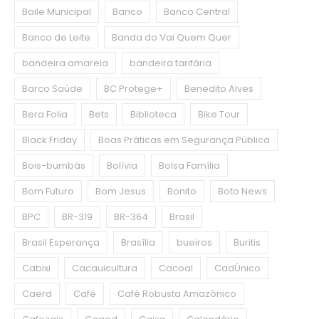
Baile Municipal
Banco
Banco Central
Banco de Leite
Banda do Vai Quem Quer
bandeira amarela
bandeira tarifária
Barco Saúde
BC Protege+
Benedito Alves
Bera Folia
Bets
Biblioteca
Bike Tour
Black Friday
Boas Práticas em Segurança Pública
Bois-bumbás
Bolívia
Bolsa Família
Bom Futuro
Bom Jesus
Bonito
Boto News
BPC
BR-319
BR-364
Brasil
Brasil Esperança
Brasília
bueiros
Buritis
Cabixi
Cacauicultura
Cacoal
CadÚnico
Caerd
Café
Café Robusta Amazônico