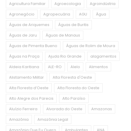
Agricultura Familiar
Agroecologia
Agroindústria
Agronegócio
Agropecuária
AGU
Água
Águas de Ariquemes
Águas de Buritis
Águas de Jaru
Águas de Manaus
Águas de Pimenta Bueno
Águas de Rolim de Moura
Águas na Praça
Ajuda Rio Grande
alagamentos
Aldeia Karitiana
ALE-RO
Alelo
Alimentos
Alistamento Militar
Alta Floresta d'Oeste
Alta Floresta d’Oeste
Alta Floresta do Oeste
Alto Alegre dos Parecis
Alto Paraíso
Aluízio Ferreira
Alvorada do Oeste
Amazonas
Amazônia
Amazônia Legal
Amazônia Que Eu Quero
Ambulantes
ANA