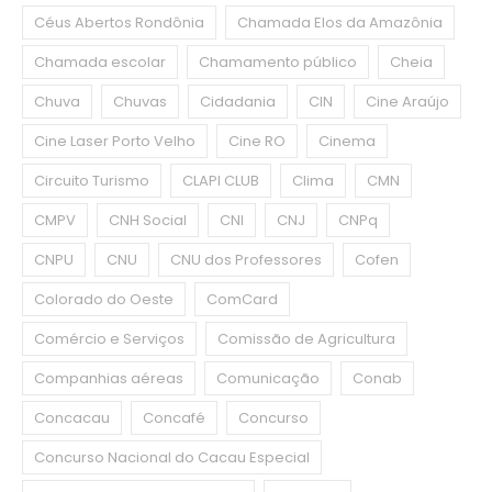
Céus Abertos Rondônia
Chamada Elos da Amazônia
Chamada escolar
Chamamento público
Cheia
Chuva
Chuvas
Cidadania
CIN
Cine Araújo
Cine Laser Porto Velho
Cine RO
Cinema
Circuito Turismo
CLAPI CLUB
Clima
CMN
CMPV
CNH Social
CNI
CNJ
CNPq
CNPU
CNU
CNU dos Professores
Cofen
Colorado do Oeste
ComCard
Comércio e Serviços
Comissão de Agricultura
Companhias aéreas
Comunicação
Conab
Concacau
Concafé
Concurso
Concurso Nacional do Cacau Especial