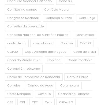
Concurso Nacional Unificado
Cone Sul
Conflitos no campo
Confúcio Moura
Congresso Nacional
Conheça o Brasil
ConQueijo
Conselho da Juventude
Conselho Nacional do Ministério Público
Consumidor
conta de luz
contrabando
Contran
COP 29
COP30
Copa Africana das Nações
Copa do Brasil
Copa do Mundo 2026
Copinha
Coren Rondônia
Coronel Chrisóstomo
Corpo de Bombeiros de Rondônia
Corpus Christi
Correios
Corrida da Água
Corumbiara
Costa Marques
Covid-19
Cozinha de Talentos
CPF
CPI
CPT
Cras
CREA-RO