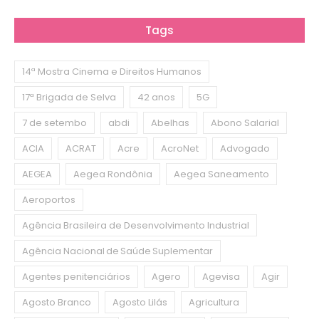
Tags
14ª Mostra Cinema e Direitos Humanos
17ª Brigada de Selva
42 anos
5G
7 de setembo
abdi
Abelhas
Abono Salarial
ACIA
ACRAT
Acre
AcroNet
Advogado
AEGEA
Aegea Rondônia
Aegea Saneamento
Aeroportos
Agência Brasileira de Desenvolvimento Industrial
Agência Nacional de Saúde Suplementar
Agentes penitenciários
Agero
Agevisa
Agir
Agosto Branco
Agosto Lilás
Agricultura