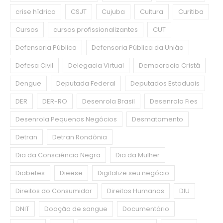
crise hídrica
CSJT
Cujuba
Cultura
Curitiba
Cursos
cursos profissionalizantes
CUT
Defensoria Pública
Defensoria Pública da União
Defesa Civil
Delegacia Virtual
Democracia Cristã
Dengue
Deputada Federal
Deputados Estaduais
DER
DER-RO
Desenrola Brasil
Desenrola Fies
Desenrola Pequenos Negócios
Desmatamento
Detran
Detran Rondônia
Dia da Consciência Negra
Dia da Mulher
Diabetes
Dieese
Digitalize seu negócio
Direitos do Consumidor
Direitos Humanos
DIU
DNIT
Doação de sangue
Documentário