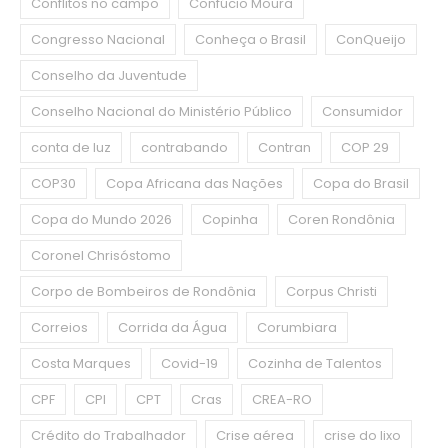
Conflitos no campo
Confúcio Moura
Congresso Nacional
Conheça o Brasil
ConQueijo
Conselho da Juventude
Conselho Nacional do Ministério Público
Consumidor
conta de luz
contrabando
Contran
COP 29
COP30
Copa Africana das Nações
Copa do Brasil
Copa do Mundo 2026
Copinha
Coren Rondônia
Coronel Chrisóstomo
Corpo de Bombeiros de Rondônia
Corpus Christi
Correios
Corrida da Água
Corumbiara
Costa Marques
Covid-19
Cozinha de Talentos
CPF
CPI
CPT
Cras
CREA-RO
Crédito do Trabalhador
Crise aérea
crise do lixo