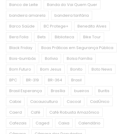
Banco de Leite
Banda do Vai Quem Quer
bandeira amarela
bandeira tarifária
Barco Saúde
BC Protege+
Benedito Alves
Bera Folia
Bets
Biblioteca
Bike Tour
Black Friday
Boas Práticas em Segurança Pública
Bois-bumbás
Bolívia
Bolsa Família
Bom Futuro
Bom Jesus
Bonito
Boto News
BPC
BR-319
BR-364
Brasil
Brasil Esperança
Brasília
bueiros
Buritis
Cabixi
Cacauicultura
Cacoal
CadÚnico
Caerd
Café
Café Robusta Amazônico
Cafezais
Caged
Caixa
Calendário
Câmara
Câmara dos Deputados