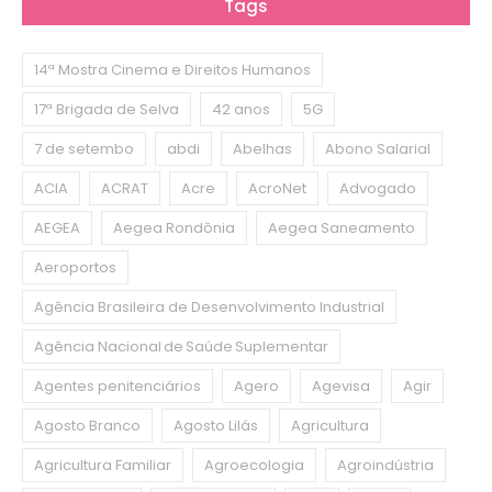
Tags
14ª Mostra Cinema e Direitos Humanos
17ª Brigada de Selva
42 anos
5G
7 de setembo
abdi
Abelhas
Abono Salarial
ACIA
ACRAT
Acre
AcroNet
Advogado
AEGEA
Aegea Rondônia
Aegea Saneamento
Aeroportos
Agência Brasileira de Desenvolvimento Industrial
Agência Nacional de Saúde Suplementar
Agentes penitenciários
Agero
Agevisa
Agir
Agosto Branco
Agosto Lilás
Agricultura
Agricultura Familiar
Agroecologia
Agroindústria