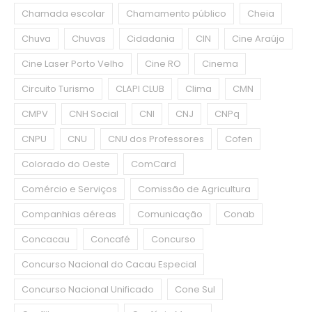
Chamada escolar
Chamamento público
Cheia
Chuva
Chuvas
Cidadania
CIN
Cine Araújo
Cine Laser Porto Velho
Cine RO
Cinema
Circuito Turismo
CLAPI CLUB
Clima
CMN
CMPV
CNH Social
CNI
CNJ
CNPq
CNPU
CNU
CNU dos Professores
Cofen
Colorado do Oeste
ComCard
Comércio e Serviços
Comissão de Agricultura
Companhias aéreas
Comunicação
Conab
Concacau
Concafé
Concurso
Concurso Nacional do Cacau Especial
Concurso Nacional Unificado
Cone Sul