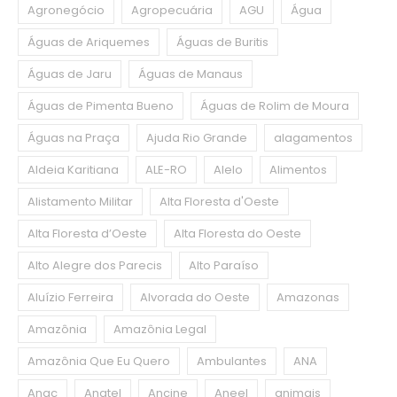
Agronegócio
Agropecuária
AGU
Água
Águas de Ariquemes
Águas de Buritis
Águas de Jaru
Águas de Manaus
Águas de Pimenta Bueno
Águas de Rolim de Moura
Águas na Praça
Ajuda Rio Grande
alagamentos
Aldeia Karitiana
ALE-RO
Alelo
Alimentos
Alistamento Militar
Alta Floresta d'Oeste
Alta Floresta d’Oeste
Alta Floresta do Oeste
Alto Alegre dos Parecis
Alto Paraíso
Aluízio Ferreira
Alvorada do Oeste
Amazonas
Amazônia
Amazônia Legal
Amazônia Que Eu Quero
Ambulantes
ANA
Anac
Anatel
Ancine
Aneel
animais