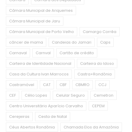
Câmara Municipal de Ariquemes
Câmara Municipal de Jaru
Câmara Municipal de Porto Velho
Camargo Corrêa
câncer de mama
Candeias do Jamari
Caps
Carnaval
Carnval
Cartão de crédito
Carteira de Identidade Nacional
Carteira do Idoso
Casa da Cultura Ivan Marrocos
Castra+Rondônia
Castramóvel
CAT
CBF
CBMRO
CCJ
CEF
Célio Lopes
Celular Seguro
Cemetron
Centro Universitário Aparício Carvalho
CEPEM
Cerejeiras
Cesta de Natal
Céus Abertos Rondônia
Chamada Elos da Amazônia