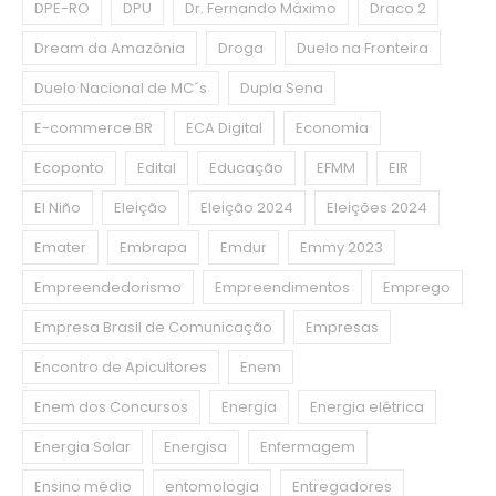
DPE-RO
DPU
Dr. Fernando Máximo
Draco 2
Dream da Amazônia
Droga
Duelo na Fronteira
Duelo Nacional de MC´s
Dupla Sena
E-commerce.BR
ECA Digital
Economia
Ecoponto
Edital
Educação
EFMM
EIR
El Niño
Eleição
Eleição 2024
Eleições 2024
Emater
Embrapa
Emdur
Emmy 2023
Empreendedorismo
Empreendimentos
Emprego
Empresa Brasil de Comunicação
Empresas
Encontro de Apicultores
Enem
Enem dos Concursos
Energia
Energia elétrica
Energia Solar
Energisa
Enfermagem
Ensino médio
entomologia
Entregadores