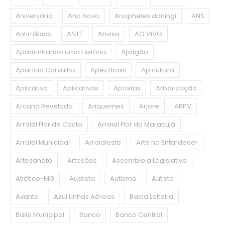
Aniversário
Ano Novo
Anopheles darlingi
ANS
Antirrábica
ANTT
Anvisa
AO VIVO
Apadrinhando uma História
Apagão
Aparício Carvalho
Apex Brasil
Apicultura
Aplicativo
Aplicativos
Apostas
Arborização
Arcana Revelada
Ariquemes
Arjore
ARPV
Arraial Flor de Cacto
Arraial Flor do Maracujá
Arraial Municipal
Arraialeste
Arte no Entardecer
Artesanato
Artesãos
Assembleia Legislativa
Atlético-MG
Austista
Autismo
Autista
Avante
Azul Linhas Aéreas
Bacia Leiteira
Baile Municipal
Banco
Banco Central