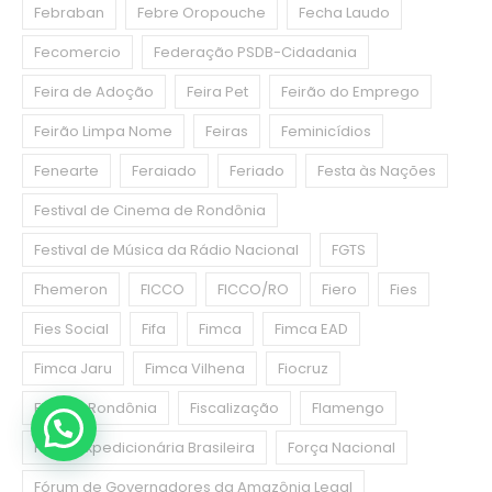
Febraban
Febre Oropouche
Fecha Laudo
Fecomercio
Federação PSDB-Cidadania
Feira de Adoção
Feira Pet
Feirão do Emprego
Feirão Limpa Nome
Feiras
Feminicídios
Fenearte
Feraiado
Feriado
Festa às Nações
Festival de Cinema de Rondônia
Festival de Música da Rádio Nacional
FGTS
Fhemeron
FICCO
FICCO/RO
Fiero
Fies
Fies Social
Fifa
Fimca
Fimca EAD
Fimca Jaru
Fimca Vilhena
Fiocruz
Fiocruz Rondônia
Fiscalização
Flamengo
Força Expedicionária Brasileira
Força Nacional
Fórum de Governadores da Amazônia Legal