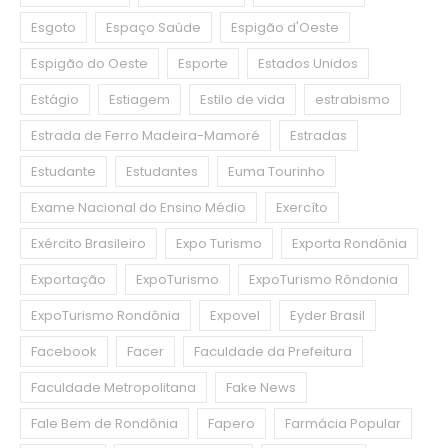
Esgoto
Espaço Saúde
Espigão d'Oeste
Espigão do Oeste
Esporte
Estados Unidos
Estágio
Estiagem
Estilo de vida
estrabismo
Estrada de Ferro Madeira-Mamoré
Estradas
Estudante
Estudantes
Euma Tourinho
Exame Nacional do Ensino Médio
Exercíto
Exército Brasileiro
Expo Turismo
Exporta Rondônia
Exportação
ExpoTurismo
ExpoTurismo Rôndonia
ExpoTurismo Rondônia
Expovel
Eyder Brasil
Facebook
Facer
Faculdade da Prefeitura
Faculdade Metropolitana
Fake News
Fale Bem de Rondônia
Fapero
Farmácia Popular