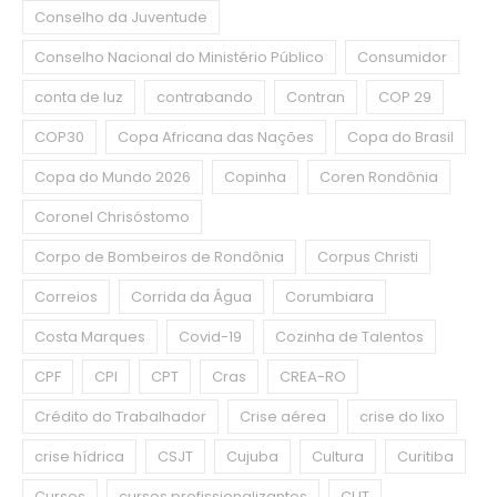
Conselho da Juventude
Conselho Nacional do Ministério Público
Consumidor
conta de luz
contrabando
Contran
COP 29
COP30
Copa Africana das Nações
Copa do Brasil
Copa do Mundo 2026
Copinha
Coren Rondônia
Coronel Chrisóstomo
Corpo de Bombeiros de Rondônia
Corpus Christi
Correios
Corrida da Água
Corumbiara
Costa Marques
Covid-19
Cozinha de Talentos
CPF
CPI
CPT
Cras
CREA-RO
Crédito do Trabalhador
Crise aérea
crise do lixo
crise hídrica
CSJT
Cujuba
Cultura
Curitiba
Cursos
cursos profissionalizantes
CUT