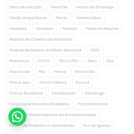
Feira de Adoção
Feira Pet
Feirão do Emprego
Feirão Limpa Nome
Feiras
Feminicídios
Fenearte
Feraiado
Feriado
Festa às Nações
Festival de Cinema de Rondônia
Festival de Música da Rádio Nacional
FGTS
Fhemeron
FICCO
FICCO/RO
Fiero
Fies
Fies Social
Fifa
Fimca
Fimca EAD
Fimca Jaru
Fimca Vilhena
Fiocruz
Fiocruz Rondônia
Fiscalização
Flamengo
Força Expedicionária Brasileira
Força Nacional
Fórum de Governadores da Amazônia Legal
Fórum de Prefeitos e Vereadores
Foz do Iguaçu