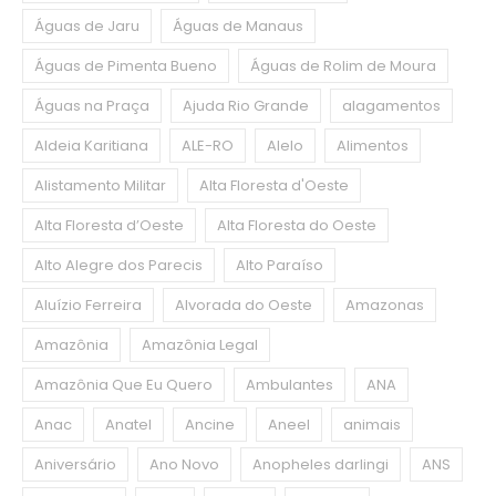
Águas de Jaru
Águas de Manaus
Águas de Pimenta Bueno
Águas de Rolim de Moura
Águas na Praça
Ajuda Rio Grande
alagamentos
Aldeia Karitiana
ALE-RO
Alelo
Alimentos
Alistamento Militar
Alta Floresta d'Oeste
Alta Floresta d’Oeste
Alta Floresta do Oeste
Alto Alegre dos Parecis
Alto Paraíso
Aluízio Ferreira
Alvorada do Oeste
Amazonas
Amazônia
Amazônia Legal
Amazônia Que Eu Quero
Ambulantes
ANA
Anac
Anatel
Ancine
Aneel
animais
Aniversário
Ano Novo
Anopheles darlingi
ANS