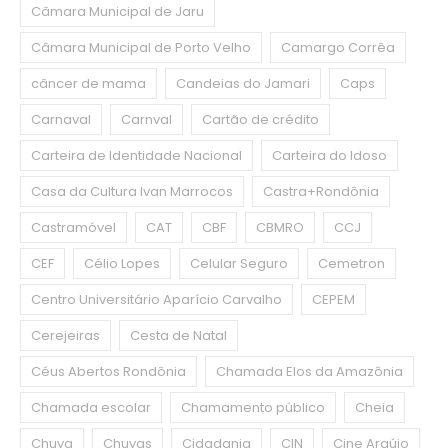
Câmara Municipal de Jaru
Câmara Municipal de Porto Velho
Camargo Corrêa
câncer de mama
Candeias do Jamari
Caps
Carnaval
Carnval
Cartão de crédito
Carteira de Identidade Nacional
Carteira do Idoso
Casa da Cultura Ivan Marrocos
Castra+Rondônia
Castramóvel
CAT
CBF
CBMRO
CCJ
CEF
Célio Lopes
Celular Seguro
Cemetron
Centro Universitário Aparício Carvalho
CEPEM
Cerejeiras
Cesta de Natal
Céus Abertos Rondônia
Chamada Elos da Amazônia
Chamada escolar
Chamamento público
Cheia
Chuva
Chuvas
Cidadania
CIN
Cine Araújo