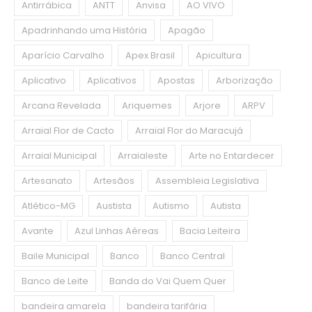
Antirrábica
ANTT
Anvisa
AO VIVO
Apadrinhando uma História
Apagão
Aparício Carvalho
Apex Brasil
Apicultura
Aplicativo
Aplicativos
Apostas
Arborização
Arcana Revelada
Ariquemes
Arjore
ARPV
Arraial Flor de Cacto
Arraial Flor do Maracujá
Arraial Municipal
Arraialeste
Arte no Entardecer
Artesanato
Artesãos
Assembleia Legislativa
Atlético-MG
Austista
Autismo
Autista
Avante
Azul Linhas Aéreas
Bacia Leiteira
Baile Municipal
Banco
Banco Central
Banco de Leite
Banda do Vai Quem Quer
bandeira amarela
bandeira tarifária