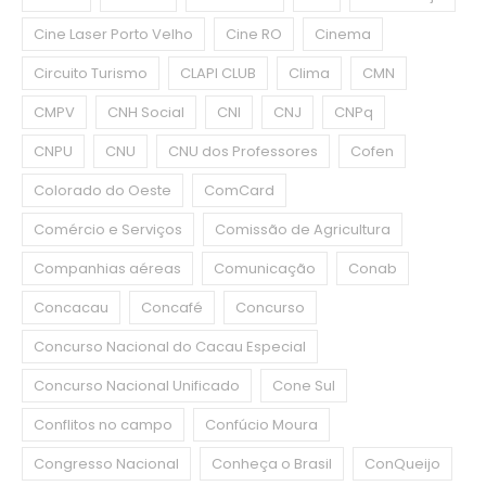
Cine Laser Porto Velho
Cine RO
Cinema
Circuito Turismo
CLAPI CLUB
Clima
CMN
CMPV
CNH Social
CNI
CNJ
CNPq
CNPU
CNU
CNU dos Professores
Cofen
Colorado do Oeste
ComCard
Comércio e Serviços
Comissão de Agricultura
Companhias aéreas
Comunicação
Conab
Concacau
Concafé
Concurso
Concurso Nacional do Cacau Especial
Concurso Nacional Unificado
Cone Sul
Conflitos no campo
Confúcio Moura
Congresso Nacional
Conheça o Brasil
ConQueijo