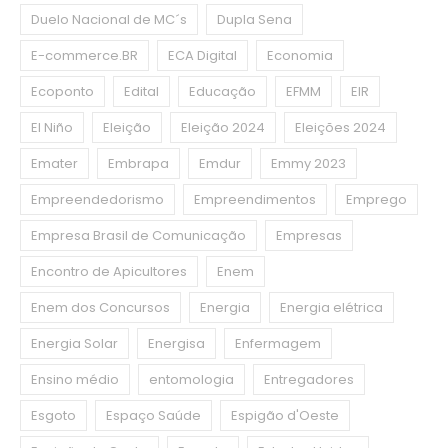
Duelo Nacional de MC´s
Dupla Sena
E-commerce.BR
ECA Digital
Economia
Ecoponto
Edital
Educação
EFMM
EIR
El Niño
Eleição
Eleição 2024
Eleições 2024
Emater
Embrapa
Emdur
Emmy 2023
Empreendedorismo
Empreendimentos
Emprego
Empresa Brasil de Comunicação
Empresas
Encontro de Apicultores
Enem
Enem dos Concursos
Energia
Energia elétrica
Energia Solar
Energisa
Enfermagem
Ensino médio
entomologia
Entregadores
Esgoto
Espaço Saúde
Espigão d'Oeste