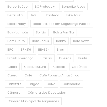
Barco Saúde
BC Protege+
Benedito Alves
Bera Folia
Bets
Biblioteca
Bike Tour
Black Friday
Boas Práticas em Segurança Pública
Bois-bumbás
Bolívia
Bolsa Família
Bom Futuro
Bom Jesus
Bonito
Boto News
BPC
BR-319
BR-364
Brasil
Brasil Esperança
Brasília
bueiros
Buritis
Cabixi
Cacauicultura
Cacoal
CadÚnico
Caerd
Café
Café Robusta Amazônico
Cafezais
Caged
Caixa
Calendário
Câmara
Câmara dos Deputados
Câmara Municipal de Ariquemes