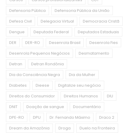
Defensoria Pública
Defensoria Pública da União
Defesa Civil
Delegacia Virtual
Democracia Cristã
Dengue
Deputada Federal
Deputados Estaduais
DER
DER-RO
Desenrola Brasil
Desenrola Fies
Desenrola Pequenos Negócios
Desmatamento
Detran
Detran Rondônia
Dia da Consciência Negra
Dia da Mulher
Diabetes
Dieese
Digitalize seu negócio
Direitos do Consumidor
Direitos Humanos
DIU
DNIT
Doação de sangue
Documentário
DPE-RO
DPU
Dr. Fernando Máximo
Draco 2
Dream da Amazônia
Droga
Duelo na Fronteira