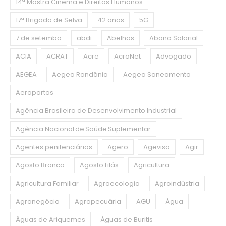
14ª Mostra Cinema e Direitos Humanos
17ª Brigada de Selva
42 anos
5G
7 de setembo
abdi
Abelhas
Abono Salarial
ACIA
ACRAT
Acre
AcroNet
Advogado
AEGEA
Aegea Rondônia
Aegea Saneamento
Aeroportos
Agência Brasileira de Desenvolvimento Industrial
Agência Nacional de Saúde Suplementar
Agentes penitenciários
Agero
Agevisa
Agir
Agosto Branco
Agosto Lilás
Agricultura
Agricultura Familiar
Agroecologia
Agroindústria
Agronegócio
Agropecuária
AGU
Água
Águas de Ariquemes
Águas de Buritis