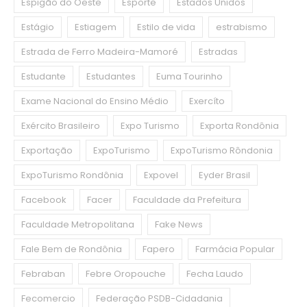
Espigão do Oeste
Esporte
Estados Unidos
Estágio
Estiagem
Estilo de vida
estrabismo
Estrada de Ferro Madeira-Mamoré
Estradas
Estudante
Estudantes
Euma Tourinho
Exame Nacional do Ensino Médio
Exercíto
Exército Brasileiro
Expo Turismo
Exporta Rondônia
Exportação
ExpoTurismo
ExpoTurismo Rôndonia
ExpoTurismo Rondônia
Expovel
Eyder Brasil
Facebook
Facer
Faculdade da Prefeitura
Faculdade Metropolitana
Fake News
Fale Bem de Rondônia
Fapero
Farmácia Popular
Febraban
Febre Oropouche
Fecha Laudo
Fecomercio
Federação PSDB-Cidadania