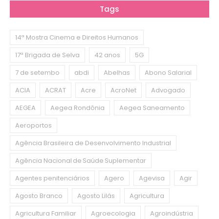
Tags
14ª Mostra Cinema e Direitos Humanos
17ª Brigada de Selva
42 anos
5G
7 de setembo
abdi
Abelhas
Abono Salarial
ACIA
ACRAT
Acre
AcroNet
Advogado
AEGEA
Aegea Rondônia
Aegea Saneamento
Aeroportos
Agência Brasileira de Desenvolvimento Industrial
Agência Nacional de Saúde Suplementar
Agentes penitenciários
Agero
Agevisa
Agir
Agosto Branco
Agosto Lilás
Agricultura
Agricultura Familiar
Agroecologia
Agroindústria