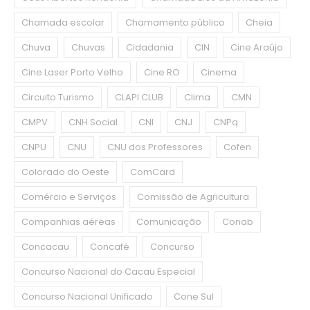
Chamada escolar
Chamamento público
Cheia
Chuva
Chuvas
Cidadania
CIN
Cine Araújo
Cine Laser Porto Velho
Cine RO
Cinema
Circuito Turismo
CLAPI CLUB
Clima
CMN
CMPV
CNH Social
CNI
CNJ
CNPq
CNPU
CNU
CNU dos Professores
Cofen
Colorado do Oeste
ComCard
Comércio e Serviços
Comissão de Agricultura
Companhias aéreas
Comunicação
Conab
Concacau
Concafé
Concurso
Concurso Nacional do Cacau Especial
Concurso Nacional Unificado
Cone Sul