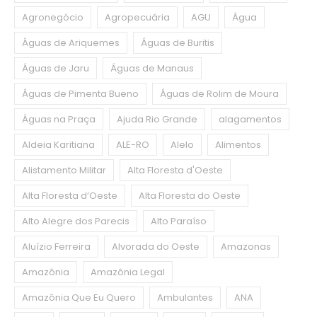
Agronegócio
Agropecuária
AGU
Água
Águas de Ariquemes
Águas de Buritis
Águas de Jaru
Águas de Manaus
Águas de Pimenta Bueno
Águas de Rolim de Moura
Águas na Praça
Ajuda Rio Grande
alagamentos
Aldeia Karitiana
ALE-RO
Alelo
Alimentos
Alistamento Militar
Alta Floresta d'Oeste
Alta Floresta d’Oeste
Alta Floresta do Oeste
Alto Alegre dos Parecis
Alto Paraíso
Aluízio Ferreira
Alvorada do Oeste
Amazonas
Amazônia
Amazônia Legal
Amazônia Que Eu Quero
Ambulantes
ANA