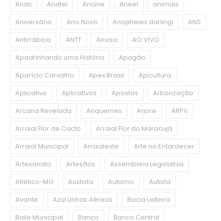
Anac
Anatel
Ancine
Aneel
animais
Aniversário
Ano Novo
Anopheles darlingi
ANS
Antirrábica
ANTT
Anvisa
AO VIVO
Apadrinhando uma História
Apagão
Aparício Carvalho
Apex Brasil
Apicultura
Aplicativo
Aplicativos
Apostas
Arborização
Arcana Revelada
Ariquemes
Arjore
ARPV
Arraial Flor de Cacto
Arraial Flor do Maracujá
Arraial Municipal
Arraialeste
Arte no Entardecer
Artesanato
Artesãos
Assembleia Legislativa
Atlético-MG
Austista
Autismo
Autista
Avante
Azul Linhas Aéreas
Bacia Leiteira
Baile Municipal
Banco
Banco Central