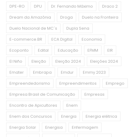
DPE-RO
DPU
Dr. Fernando Máximo
Draco 2
Dream da Amazônia
Droga
Duelo na Fronteira
Duelo Nacional de MC´s
Dupla Sena
E-commerce.BR
ECA Digital
Economia
Ecoponto
Edital
Educação
EFMM
EIR
El Niño
Eleição
Eleição 2024
Eleições 2024
Emater
Embrapa
Emdur
Emmy 2023
Empreendedorismo
Empreendimentos
Emprego
Empresa Brasil de Comunicação
Empresas
Encontro de Apicultores
Enem
Enem dos Concursos
Energia
Energia elétrica
Energia Solar
Energisa
Enfermagem