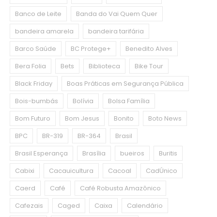
Banco de Leite
Banda do Vai Quem Quer
bandeira amarela
bandeira tarifária
Barco Saúde
BC Protege+
Benedito Alves
Bera Folia
Bets
Biblioteca
Bike Tour
Black Friday
Boas Práticas em Segurança Pública
Bois-bumbás
Bolívia
Bolsa Família
Bom Futuro
Bom Jesus
Bonito
Boto News
BPC
BR-319
BR-364
Brasil
Brasil Esperança
Brasília
bueiros
Buritis
Cabixi
Cacauicultura
Cacoal
CadÚnico
Caerd
Café
Café Robusta Amazônico
Cafezais
Caged
Caixa
Calendário