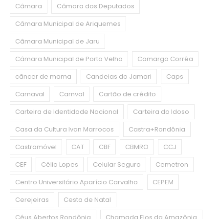
Câmara
Câmara dos Deputados
Câmara Municipal de Ariquemes
Câmara Municipal de Jaru
Câmara Municipal de Porto Velho
Camargo Corrêa
câncer de mama
Candeias do Jamari
Caps
Carnaval
Carnval
Cartão de crédito
Carteira de Identidade Nacional
Carteira do Idoso
Casa da Cultura Ivan Marrocos
Castra+Rondônia
Castramóvel
CAT
CBF
CBMRO
CCJ
CEF
Célio Lopes
Celular Seguro
Cemetron
Centro Universitário Aparício Carvalho
CEPEM
Cerejeiras
Cesta de Natal
Céus Abertos Rondônia
Chamada Elos da Amazônia