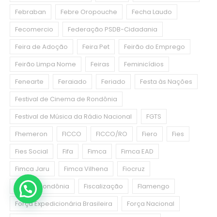
Febraban
Febre Oropouche
Fecha Laudo
Fecomercio
Federação PSDB-Cidadania
Feira de Adoção
Feira Pet
Feirão do Emprego
Feirão Limpa Nome
Feiras
Feminicídios
Fenearte
Feraiado
Feriado
Festa às Nações
Festival de Cinema de Rondônia
Festival de Música da Rádio Nacional
FGTS
Fhemeron
FICCO
FICCO/RO
Fiero
Fies
Fies Social
Fifa
Fimca
Fimca EAD
Fimca Jaru
Fimca Vilhena
Fiocruz
Fiocruz Rondônia
Fiscalização
Flamengo
Força Expedicionária Brasileira
Força Nacional