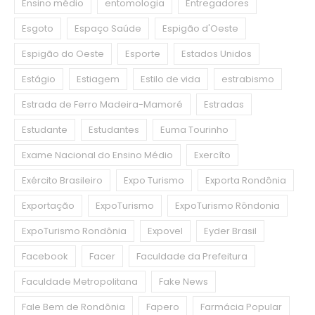
Ensino médio
entomologia
Entregadores
Esgoto
Espaço Saúde
Espigão d'Oeste
Espigão do Oeste
Esporte
Estados Unidos
Estágio
Estiagem
Estilo de vida
estrabismo
Estrada de Ferro Madeira-Mamoré
Estradas
Estudante
Estudantes
Euma Tourinho
Exame Nacional do Ensino Médio
Exercíto
Exército Brasileiro
Expo Turismo
Exporta Rondônia
Exportação
ExpoTurismo
ExpoTurismo Rôndonia
ExpoTurismo Rondônia
Expovel
Eyder Brasil
Facebook
Facer
Faculdade da Prefeitura
Faculdade Metropolitana
Fake News
Fale Bem de Rondônia
Fapero
Farmácia Popular