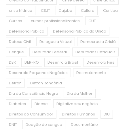
Crédito do Trabalhador
Crise aérea
crise do lixo
crise hídrica
CSJT
Cujuba
Cultura
Curitiba
Cursos
cursos profissionalizantes
CUT
Defensoria Pública
Defensoria Pública da União
Defesa Civil
Delegacia Virtual
Democracia Cristã
Dengue
Deputada Federal
Deputados Estaduais
DER
DER-RO
Desenrola Brasil
Desenrola Fies
Desenrola Pequenos Negócios
Desmatamento
Detran
Detran Rondônia
Dia da Consciência Negra
Dia da Mulher
Diabetes
Dieese
Digitalize seu negócio
Direitos do Consumidor
Direitos Humanos
DIU
DNIT
Doação de sangue
Documentário