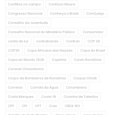
Conflitos no campo
Confúcio Moura
Congresso Nacional
Conheça o Brasil
ConQueijo
Conselho da Juventude
Conselho Nacional do Ministério Público
Consumidor
conta de luz
contrabando
Contran
COP 29
COP30
Copa Africana das Nações
Copa do Brasil
Copa do Mundo 2026
Copinha
Coren Rondônia
Coronel Chrisóstomo
Corpo de Bombeiros de Rondônia
Corpus Christi
Correios
Corrida da Água
Corumbiara
Costa Marques
Covid-19
Cozinha de Talentos
CPF
CPI
CPT
Cras
CREA-RO