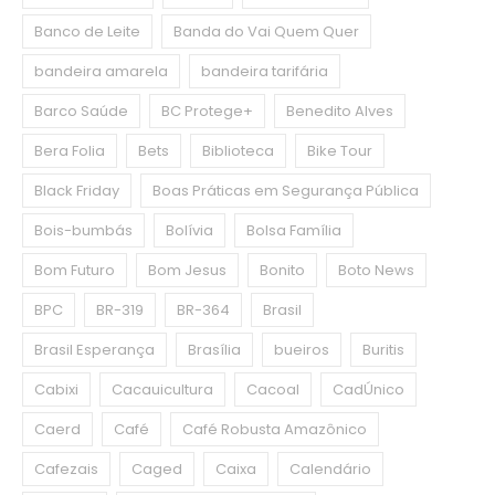
Banco de Leite
Banda do Vai Quem Quer
bandeira amarela
bandeira tarifária
Barco Saúde
BC Protege+
Benedito Alves
Bera Folia
Bets
Biblioteca
Bike Tour
Black Friday
Boas Práticas em Segurança Pública
Bois-bumbás
Bolívia
Bolsa Família
Bom Futuro
Bom Jesus
Bonito
Boto News
BPC
BR-319
BR-364
Brasil
Brasil Esperança
Brasília
bueiros
Buritis
Cabixi
Cacauicultura
Cacoal
CadÚnico
Caerd
Café
Café Robusta Amazônico
Cafezais
Caged
Caixa
Calendário