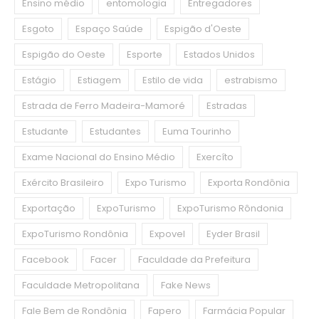
Ensino médio
entomologia
Entregadores
Esgoto
Espaço Saúde
Espigão d'Oeste
Espigão do Oeste
Esporte
Estados Unidos
Estágio
Estiagem
Estilo de vida
estrabismo
Estrada de Ferro Madeira-Mamoré
Estradas
Estudante
Estudantes
Euma Tourinho
Exame Nacional do Ensino Médio
Exercíto
Exército Brasileiro
Expo Turismo
Exporta Rondônia
Exportação
ExpoTurismo
ExpoTurismo Rôndonia
ExpoTurismo Rondônia
Expovel
Eyder Brasil
Facebook
Facer
Faculdade da Prefeitura
Faculdade Metropolitana
Fake News
Fale Bem de Rondônia
Fapero
Farmácia Popular