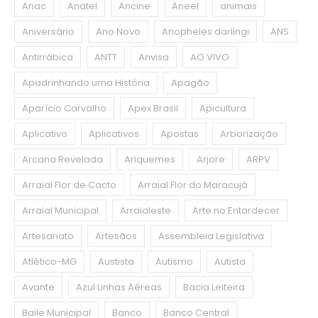
Anac
Anatel
Ancine
Aneel
animais
Aniversário
Ano Novo
Anopheles darlingi
ANS
Antirrábica
ANTT
Anvisa
AO VIVO
Apadrinhando uma História
Apagão
Aparício Carvalho
Apex Brasil
Apicultura
Aplicativo
Aplicativos
Apostas
Arborização
Arcana Revelada
Ariquemes
Arjore
ARPV
Arraial Flor de Cacto
Arraial Flor do Maracujá
Arraial Municipal
Arraialeste
Arte no Entardecer
Artesanato
Artesãos
Assembleia Legislativa
Atlético-MG
Austista
Autismo
Autista
Avante
Azul Linhas Aéreas
Bacia Leiteira
Baile Municipal
Banco
Banco Central