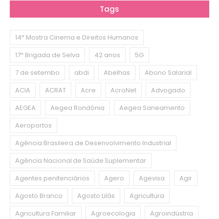
Tags
14ª Mostra Cinema e Direitos Humanos
17ª Brigada de Selva
42 anos
5G
7 de setembo
abdi
Abelhas
Abono Salarial
ACIA
ACRAT
Acre
AcroNet
Advogado
AEGEA
Aegea Rondônia
Aegea Saneamento
Aeroportos
Agência Brasileira de Desenvolvimento Industrial
Agência Nacional de Saúde Suplementar
Agentes penitenciários
Agero
Agevisa
Agir
Agosto Branco
Agosto Lilás
Agricultura
Agricultura Familiar
Agroecologia
Agroindústria