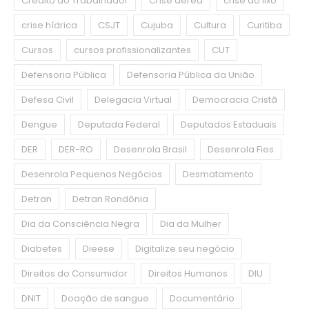
Crédito do Trabalhador
Crise aérea
crise do lixo
crise hídrica
CSJT
Cujuba
Cultura
Curitiba
Cursos
cursos profissionalizantes
CUT
Defensoria Pública
Defensoria Pública da União
Defesa Civil
Delegacia Virtual
Democracia Cristã
Dengue
Deputada Federal
Deputados Estaduais
DER
DER-RO
Desenrola Brasil
Desenrola Fies
Desenrola Pequenos Negócios
Desmatamento
Detran
Detran Rondônia
Dia da Consciência Negra
Dia da Mulher
Diabetes
Dieese
Digitalize seu negócio
Direitos do Consumidor
Direitos Humanos
DIU
DNIT
Doação de sangue
Documentário