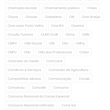
Chamada escolar
Chamamento público
Cheia
Chuva
Chuvas
Cidadania
CIN
Cine Araújo
Cine Laser Porto Velho
Cine RO
Cinema
Circuito Turismo
CLAPI CLUB
Clima
CMN
CMPV
CNH Social
CNI
CNJ
CNPq
CNPU
CNU
CNU dos Professores
Cofen
Colorado do Oeste
ComCard
Comércio e Serviços
Comissão de Agricultura
Companhias aéreas
Comunicação
Conab
Concacau
Concafé
Concurso
Concurso Nacional do Cacau Especial
Concurso Nacional Unificado
Cone Sul