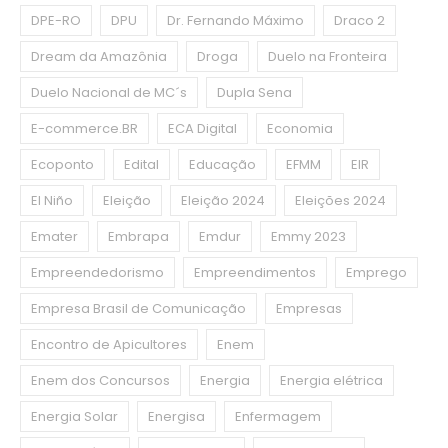
DPE-RO
DPU
Dr. Fernando Máximo
Draco 2
Dream da Amazônia
Droga
Duelo na Fronteira
Duelo Nacional de MC´s
Dupla Sena
E-commerce.BR
ECA Digital
Economia
Ecoponto
Edital
Educação
EFMM
EIR
El Niño
Eleição
Eleição 2024
Eleições 2024
Emater
Embrapa
Emdur
Emmy 2023
Empreendedorismo
Empreendimentos
Emprego
Empresa Brasil de Comunicação
Empresas
Encontro de Apicultores
Enem
Enem dos Concursos
Energia
Energia elétrica
Energia Solar
Energisa
Enfermagem