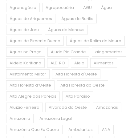
Agronegócio
Agropecuária
AGU
Água
Águas de Ariquemes
Águas de Buritis
Águas de Jaru
Águas de Manaus
Águas de Pimenta Bueno
Águas de Rolim de Moura
Águas na Praça
Ajuda Rio Grande
alagamentos
Aldeia Karitiana
ALE-RO
Alelo
Alimentos
Alistamento Militar
Alta Floresta d'Oeste
Alta Floresta d’Oeste
Alta Floresta do Oeste
Alto Alegre dos Parecis
Alto Paraíso
Aluízio Ferreira
Alvorada do Oeste
Amazonas
Amazônia
Amazônia Legal
Amazônia Que Eu Quero
Ambulantes
ANA