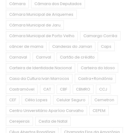
Câmara
Câmara dos Deputados
Câmara Municipal de Ariquemes
Câmara Municipal de Jaru
Câmara Municipal de Porto Velho
Camargo Corrêa
câncer de mama
Candeias do Jamari
Caps
Carnaval
Carnval
Cartão de crédito
Carteira de Identidade Nacional
Carteira do Idoso
Casa da Cultura Ivan Marrocos
Castra+Rondônia
Castramóvel
CAT
CBF
CBMRO
CCJ
CEF
Célio Lopes
Celular Seguro
Cemetron
Centro Universitário Aparício Carvalho
CEPEM
Cerejeiras
Cesta de Natal
Céus Abertos Rondônia
Chamada Elos da Amazônia