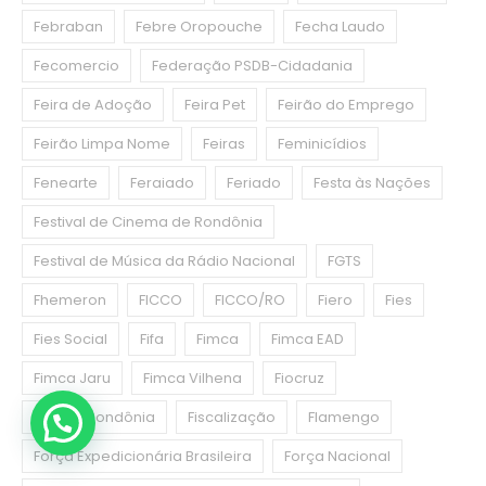
Febraban
Febre Oropouche
Fecha Laudo
Fecomercio
Federação PSDB-Cidadania
Feira de Adoção
Feira Pet
Feirão do Emprego
Feirão Limpa Nome
Feiras
Feminicídios
Fenearte
Feraiado
Feriado
Festa às Nações
Festival de Cinema de Rondônia
Festival de Música da Rádio Nacional
FGTS
Fhemeron
FICCO
FICCO/RO
Fiero
Fies
Fies Social
Fifa
Fimca
Fimca EAD
Fimca Jaru
Fimca Vilhena
Fiocruz
Fiocruz Rondônia
Fiscalização
Flamengo
Força Expedicionária Brasileira
Força Nacional