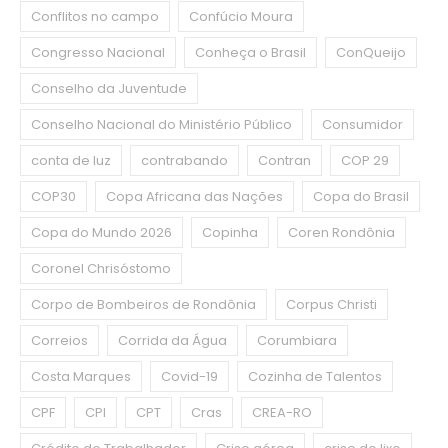
Conflitos no campo
Confúcio Moura
Congresso Nacional
Conheça o Brasil
ConQueijo
Conselho da Juventude
Conselho Nacional do Ministério Público
Consumidor
conta de luz
contrabando
Contran
COP 29
COP30
Copa Africana das Nações
Copa do Brasil
Copa do Mundo 2026
Copinha
Coren Rondônia
Coronel Chrisóstomo
Corpo de Bombeiros de Rondônia
Corpus Christi
Correios
Corrida da Água
Corumbiara
Costa Marques
Covid-19
Cozinha de Talentos
CPF
CPI
CPT
Cras
CREA-RO