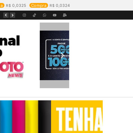
da
0,0325
Compra
0,0324
Equipes da Aegea Rondônia passam por treinamento de prevenção e combate a princípios de incêndio e segurança no trabalho com inflamáveis
Começa o Festival Peixes da Amazônia na Estrada de Ferro Madeira-Mamoré
Durante reunião, Águas de Pimenta Bueno detalha investimentos e avanços no saneamento do município