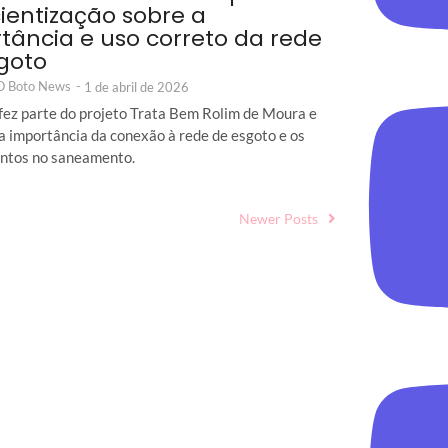
ientização sobre a
tância e uso correto da rede
goto
 O Boto News
-
1 de abril de 2026
fez parte do projeto Trata Bem Rolim de Moura e
a importância da conexão à rede de esgoto e os
ntos no saneamento.
Newer Posts