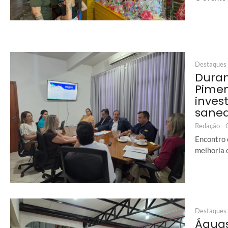
Destaques
Duran
Pimen
inves
sane
Redação -
Encontro 
melhoria 
Destaques
Águas