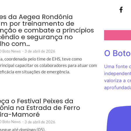
es da Aegea Rondônia
m por treinamento de
nção e combate a princípios
cêndio e segurança no
lho com…
O Bot
 O Boto News
-
3 de abril de 2026
iva, coordenada pelo time de EHS, teve como
principal capacitar os colaboradores para atuar com
Uma fonte c
 eficácia em situações de emergência.
independent
valoriza a c
aprofundad
a o Festival Peixes da
nia na Estrada de Ferro
ira-Mamoré
 O Boto News
-
3 de abril de 2026
segue até domingo (05).