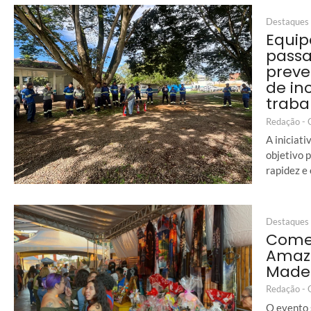
Destaques
Equip
passa
preve
de in
traba
Redação -
A iniciat
objetivo 
rapidez e
Destaques
Começ
Amazô
Made
Redação -
O evento 