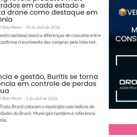
rados em cada estado e
ta drone como destaque em
ônia
 O Boto News
-
24 de abril de 2026
nto nacional mostra diferenças de consumo entre
 confirma crescimento das compras pela internet.
ncia e gestão, Buritis se torna
ência em controle de perdas
gua
 O Boto News
-
3 de abril de 2026
Trata Brasil colocam o município com índices de
idades do Brasil. Município também é referência
nia.