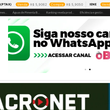
(PTAX)
Venda
5,9062
Compra
5,9050
IENE
Ven
Águas de Ariquemes leva atendimento itinerante e orientações ao Distrito de Bom Futuro neste sábado, 25
Águas de Pimenta Bueno amplia rede de abastecimento e leva água tratada para moradores da região do aeroporto
Ranking revela produtos mais comprados em cada estado e aponta drone como destaque em Rondônia
Eficiência e gestão, Buritis se torna referência em controle de perdas de água