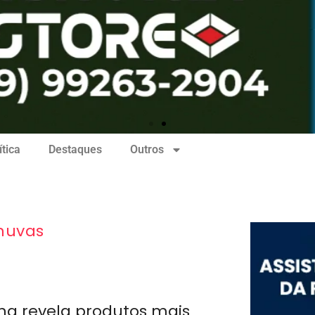
ítica
Destaques
Outros
huvas
ng revela produtos mais