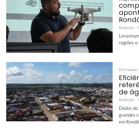
comp
apon
Rond
Redação -
Levantame
regiões e
Destaques
Eficiê
refer
de á
Redação -
Dados do 
grandes c
em Rondô