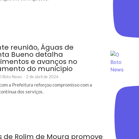
te reunião, Águas de
ta Bueno detalha
timentos e avanços no
amento do município
 O Boto News
-
2 de abril de 2026
com a Prefeitura reforçou compromisso com a
contínua dos serviços.
 de Rolim de Moura promove