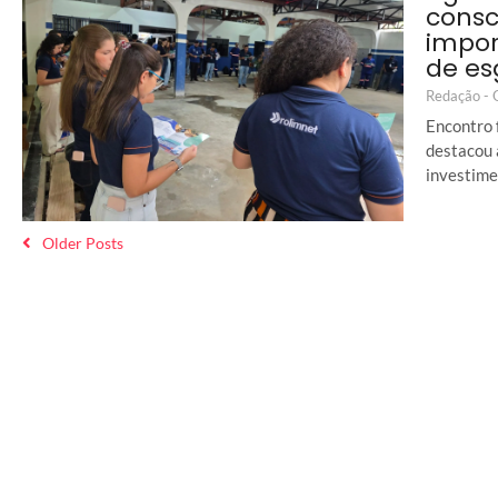
consc
impor
de es
Redação -
Encontro 
destacou 
investime
Older Posts