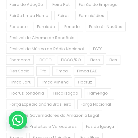
Feira de Adoção
Feira Pet
Feirão do Emprego
Feirão Limpa Nome
Feiras
Feminicídios
Fenearte
Feraiado
Feriado
Festa às Nações
Festival de Cinema de Rondônia
Festival de Música da Rádio Nacional
FGTS
Fhemeron
FICCO
FICCO/RO
Fiero
Fies
Fies Social
Fifa
Fimca
Fimca EAD
Fimca Jaru
Fimca Vilhena
Fiocruz
Fiocruz Rondônia
Fiscalização
Flamengo
Força Expedicionária Brasileira
Força Nacional
Fórum de Governadores da Amazônia Legal
Fórum de Prefeitos e Vereadores
Foz do Iguaçu
França
Francisco Meirelles
Free Flow