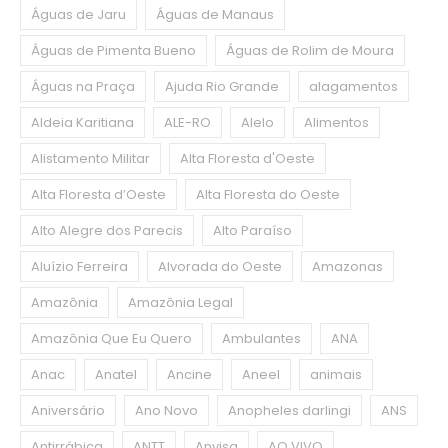
Águas de Jaru
Águas de Manaus
Águas de Pimenta Bueno
Águas de Rolim de Moura
Águas na Praça
Ajuda Rio Grande
alagamentos
Aldeia Karitiana
ALE-RO
Alelo
Alimentos
Alistamento Militar
Alta Floresta d'Oeste
Alta Floresta d’Oeste
Alta Floresta do Oeste
Alto Alegre dos Parecis
Alto Paraíso
Aluízio Ferreira
Alvorada do Oeste
Amazonas
Amazônia
Amazônia Legal
Amazônia Que Eu Quero
Ambulantes
ANA
Anac
Anatel
Ancine
Aneel
animais
Aniversário
Ano Novo
Anopheles darlingi
ANS
Antirrábica
ANTT
Anvisa
AO VIVO