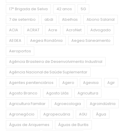
17ª Brigada de Selva
42 anos
5G
7 de setembo
abdi
Abelhas
Abono Salarial
ACIA
ACRAT
Acre
AcroNet
Advogado
AEGEA
Aegea Rondônia
Aegea Saneamento
Aeroportos
Agência Brasileira de Desenvolvimento Industrial
Agência Nacional de Saúde Suplementar
Agentes penitenciários
Agero
Agevisa
Agir
Agosto Branco
Agosto Lilás
Agricultura
Agricultura Familiar
Agroecologia
Agroindústria
Agronegócio
Agropecuária
AGU
Água
Águas de Ariquemes
Águas de Buritis