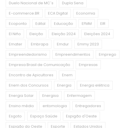
Duelo Nacional de MC´s
Dupla Sena
E-commerce.BR
ECA Digital
Economia
Ecoponto
Edital
Educação
EFMM
EIR
El Niño
Eleição
Eleição 2024
Eleições 2024
Emater
Embrapa
Emdur
Emmy 2023
Empreendedorismo
Empreendimentos
Emprego
Empresa Brasil de Comunicação
Empresas
Encontro de Apicultores
Enem
Enem dos Concursos
Energia
Energia elétrica
Energia Solar
Energisa
Enfermagem
Ensino médio
entomologia
Entregadores
Esgoto
Espaço Saúde
Espigão d'Oeste
Espigão do Oeste
Esporte
Estados Unidos