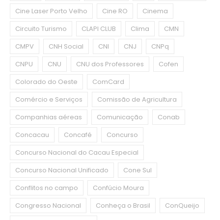
Cine Laser Porto Velho
Cine RO
Cinema
Circuito Turismo
CLAPI CLUB
Clima
CMN
CMPV
CNH Social
CNI
CNJ
CNPq
CNPU
CNU
CNU dos Professores
Cofen
Colorado do Oeste
ComCard
Comércio e Serviços
Comissão de Agricultura
Companhias aéreas
Comunicação
Conab
Concacau
Concafé
Concurso
Concurso Nacional do Cacau Especial
Concurso Nacional Unificado
Cone Sul
Conflitos no campo
Confúcio Moura
Congresso Nacional
Conheça o Brasil
ConQueijo