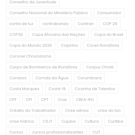
Conselho da Juventude
Conselho Nacional do Ministério Público
Consumidor
conta de luz
contrabando
Contran
COP 29
COP30
Copa Africana das Nações
Copa do Brasil
Copa do Mundo 2026
Copinha
Coren Rondônia
Coronel Chrisóstomo
Corpo de Bombeiros de Rondônia
Corpus Christi
Correios
Corrida da Água
Corumbiara
Costa Marques
Covid-19
Cozinha de Talentos
CPF
CPI
CPT
Cras
CREA-RO
Crédito do Trabalhador
Crise aérea
crise do lixo
crise hídrica
CSJT
Cujuba
Cultura
Curitiba
Cursos
cursos profissionalizantes
CUT