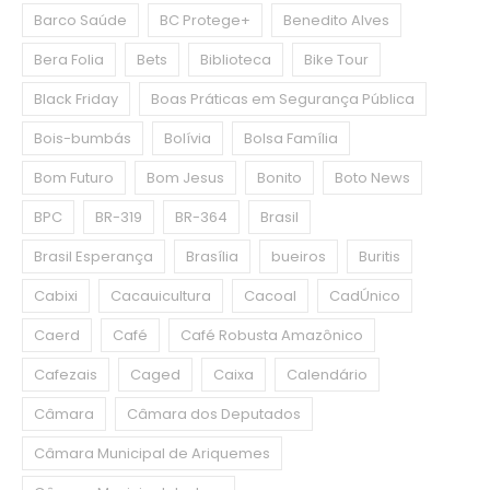
Barco Saúde
BC Protege+
Benedito Alves
Bera Folia
Bets
Biblioteca
Bike Tour
Black Friday
Boas Práticas em Segurança Pública
Bois-bumbás
Bolívia
Bolsa Família
Bom Futuro
Bom Jesus
Bonito
Boto News
BPC
BR-319
BR-364
Brasil
Brasil Esperança
Brasília
bueiros
Buritis
Cabixi
Cacauicultura
Cacoal
CadÚnico
Caerd
Café
Café Robusta Amazônico
Cafezais
Caged
Caixa
Calendário
Câmara
Câmara dos Deputados
Câmara Municipal de Ariquemes