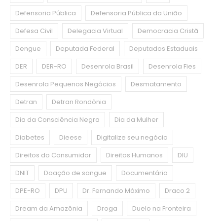
Defensoria Pública
Defensoria Pública da União
Defesa Civil
Delegacia Virtual
Democracia Cristã
Dengue
Deputada Federal
Deputados Estaduais
DER
DER-RO
Desenrola Brasil
Desenrola Fies
Desenrola Pequenos Negócios
Desmatamento
Detran
Detran Rondônia
Dia da Consciência Negra
Dia da Mulher
Diabetes
Dieese
Digitalize seu negócio
Direitos do Consumidor
Direitos Humanos
DIU
DNIT
Doação de sangue
Documentário
DPE-RO
DPU
Dr. Fernando Máximo
Draco 2
Dream da Amazônia
Droga
Duelo na Fronteira