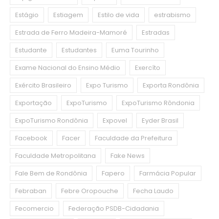
Estágio
Estiagem
Estilo de vida
estrabismo
Estrada de Ferro Madeira-Mamoré
Estradas
Estudante
Estudantes
Euma Tourinho
Exame Nacional do Ensino Médio
Exercíto
Exército Brasileiro
Expo Turismo
Exporta Rondônia
Exportação
ExpoTurismo
ExpoTurismo Rôndonia
ExpoTurismo Rondônia
Expovel
Eyder Brasil
Facebook
Facer
Faculdade da Prefeitura
Faculdade Metropolitana
Fake News
Fale Bem de Rondônia
Fapero
Farmácia Popular
Febraban
Febre Oropouche
Fecha Laudo
Fecomercio
Federação PSDB-Cidadania