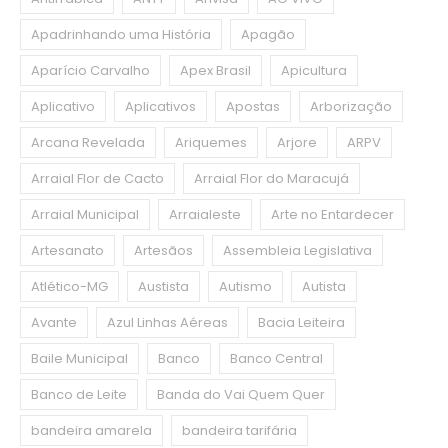
Apadrinhando uma História
Apagão
Aparício Carvalho
Apex Brasil
Apicultura
Aplicativo
Aplicativos
Apostas
Arborização
Arcana Revelada
Ariquemes
Arjore
ARPV
Arraial Flor de Cacto
Arraial Flor do Maracujá
Arraial Municipal
Arraialeste
Arte no Entardecer
Artesanato
Artesãos
Assembleia Legislativa
Atlético-MG
Austista
Autismo
Autista
Avante
Azul Linhas Aéreas
Bacia Leiteira
Baile Municipal
Banco
Banco Central
Banco de Leite
Banda do Vai Quem Quer
bandeira amarela
bandeira tarifária