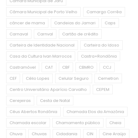
Câmara Municipal de Jaru
Câmara Municipal de Porto Velho
Camargo Corrêa
câncer de mama
Candeias do Jamari
Caps
Carnaval
Carnval
Cartão de crédito
Carteira de Identidade Nacional
Carteira do Idoso
Casa da Cultura Ivan Marrocos
Castra+Rondônia
Castramóvel
CAT
CBF
CBMRO
CCJ
CEF
Célio Lopes
Celular Seguro
Cemetron
Centro Universitário Aparício Carvalho
CEPEM
Cerejeiras
Cesta de Natal
Céus Abertos Rondônia
Chamada Elos da Amazônia
Chamada escolar
Chamamento público
Cheia
Chuva
Chuvas
Cidadania
CIN
Cine Araújo