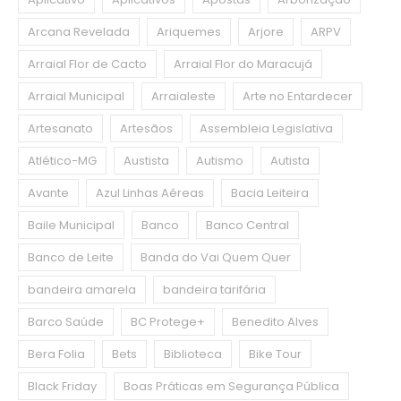
Arcana Revelada
Ariquemes
Arjore
ARPV
Arraial Flor de Cacto
Arraial Flor do Maracujá
Arraial Municipal
Arraialeste
Arte no Entardecer
Artesanato
Artesãos
Assembleia Legislativa
Atlético-MG
Austista
Autismo
Autista
Avante
Azul Linhas Aéreas
Bacia Leiteira
Baile Municipal
Banco
Banco Central
Banco de Leite
Banda do Vai Quem Quer
bandeira amarela
bandeira tarifária
Barco Saúde
BC Protege+
Benedito Alves
Bera Folia
Bets
Biblioteca
Bike Tour
Black Friday
Boas Práticas em Segurança Pública