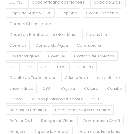
COP30
Copa Africana das Nações
Copa do Brasil
Copa do Mundo 2026
Copinha
Coren Rondônia
Coronel Chrisóstomo
Corpo de Bombeiros de Rondônia
Corpus Christi
Correios
Corrida da Água
Corumbiara
Costa Marques
Covid-19
Cozinha de Talentos
CPF
CPI
CPT
Cras
CREA-RO
Crédito do Trabalhador
Crise aérea
crise do lixo
crise hídrica
CSJT
Cujuba
Cultura
Curitiba
Cursos
cursos profissionalizantes
CUT
Defensoria Pública
Defensoria Pública da União
Defesa Civil
Delegacia Virtual
Democracia Cristã
Dengue
Deputada Federal
Deputados Estaduais