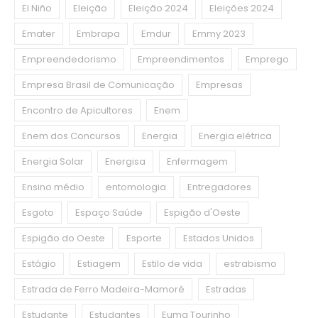
El Niño
Eleição
Eleição 2024
Eleições 2024
Emater
Embrapa
Emdur
Emmy 2023
Empreendedorismo
Empreendimentos
Emprego
Empresa Brasil de Comunicação
Empresas
Encontro de Apicultores
Enem
Enem dos Concursos
Energia
Energia elétrica
Energia Solar
Energisa
Enfermagem
Ensino médio
entomologia
Entregadores
Esgoto
Espaço Saúde
Espigão d'Oeste
Espigão do Oeste
Esporte
Estados Unidos
Estágio
Estiagem
Estilo de vida
estrabismo
Estrada de Ferro Madeira-Mamoré
Estradas
Estudante
Estudantes
Euma Tourinho