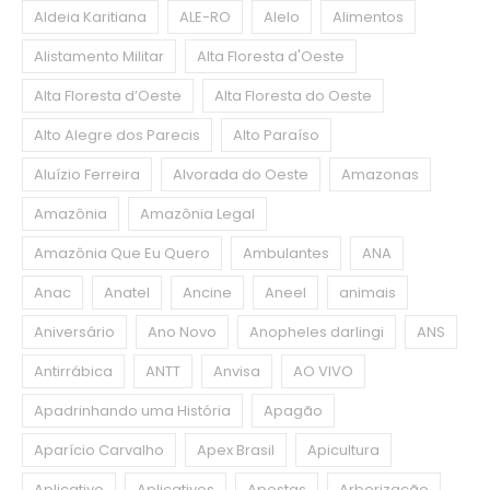
Aldeia Karitiana
ALE-RO
Alelo
Alimentos
Alistamento Militar
Alta Floresta d'Oeste
Alta Floresta d’Oeste
Alta Floresta do Oeste
Alto Alegre dos Parecis
Alto Paraíso
Aluízio Ferreira
Alvorada do Oeste
Amazonas
Amazônia
Amazônia Legal
Amazônia Que Eu Quero
Ambulantes
ANA
Anac
Anatel
Ancine
Aneel
animais
Aniversário
Ano Novo
Anopheles darlingi
ANS
Antirrábica
ANTT
Anvisa
AO VIVO
Apadrinhando uma História
Apagão
Aparício Carvalho
Apex Brasil
Apicultura
Aplicativo
Aplicativos
Apostas
Arborização