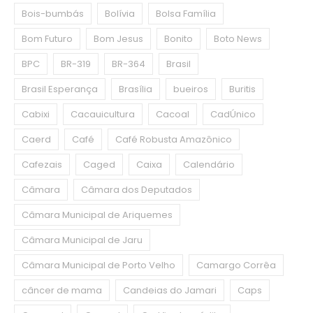
Bois-bumbás
Bolívia
Bolsa Família
Bom Futuro
Bom Jesus
Bonito
Boto News
BPC
BR-319
BR-364
Brasil
Brasil Esperança
Brasília
bueiros
Buritis
Cabixi
Cacauicultura
Cacoal
CadÚnico
Caerd
Café
Café Robusta Amazônico
Cafezais
Caged
Caixa
Calendário
Câmara
Câmara dos Deputados
Câmara Municipal de Ariquemes
Câmara Municipal de Jaru
Câmara Municipal de Porto Velho
Camargo Corrêa
câncer de mama
Candeias do Jamari
Caps