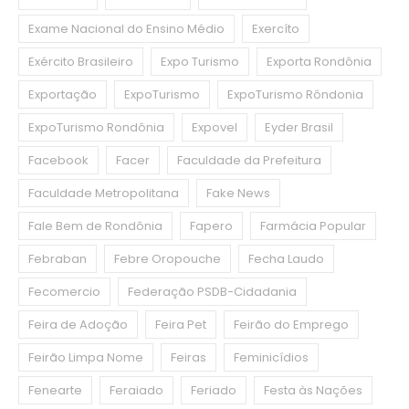
Exame Nacional do Ensino Médio
Exercíto
Exército Brasileiro
Expo Turismo
Exporta Rondônia
Exportação
ExpoTurismo
ExpoTurismo Rôndonia
ExpoTurismo Rondônia
Expovel
Eyder Brasil
Facebook
Facer
Faculdade da Prefeitura
Faculdade Metropolitana
Fake News
Fale Bem de Rondônia
Fapero
Farmácia Popular
Febraban
Febre Oropouche
Fecha Laudo
Fecomercio
Federação PSDB-Cidadania
Feira de Adoção
Feira Pet
Feirão do Emprego
Feirão Limpa Nome
Feiras
Feminicídios
Fenearte
Feraiado
Feriado
Festa às Nações