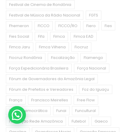
Festival de Cinema de Rondônia
Festival de Música da Rádio Nacional
FGTS
Fhemeron
FICCO
FICCO/RO
Fiero
Fies
Fies Social
Fifa
Fimca
Fimca EAD
Fimca Jaru
Fimca Vilhena
Fiocruz
Fiocruz Rondônia
Fiscalização
Flamengo
Força Expedicionária Brasileira
Força Nacional
Fórum de Governadores da Amazônia Legal
Fórum de Prefeitos e Vereadores
Foz do Iguaçu
França
Francisco Meirelles
Free Flow
Frente Democrática
Funai
Funcultural
Fundação Rede Amazônica
Futebol
Gaeco
Gasolina
Geandeson Mosini
Geração Emprego