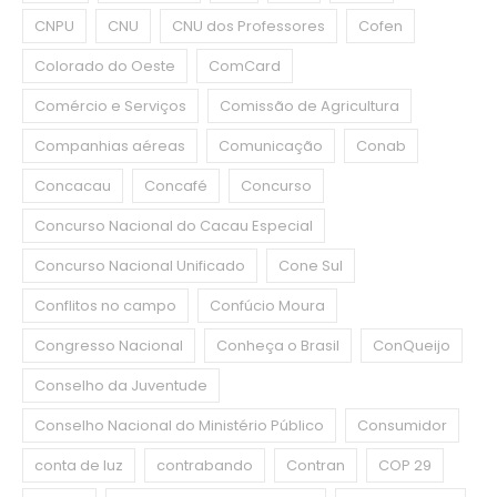
CNPU
CNU
CNU dos Professores
Cofen
Colorado do Oeste
ComCard
Comércio e Serviços
Comissão de Agricultura
Companhias aéreas
Comunicação
Conab
Concacau
Concafé
Concurso
Concurso Nacional do Cacau Especial
Concurso Nacional Unificado
Cone Sul
Conflitos no campo
Confúcio Moura
Congresso Nacional
Conheça o Brasil
ConQueijo
Conselho da Juventude
Conselho Nacional do Ministério Público
Consumidor
conta de luz
contrabando
Contran
COP 29