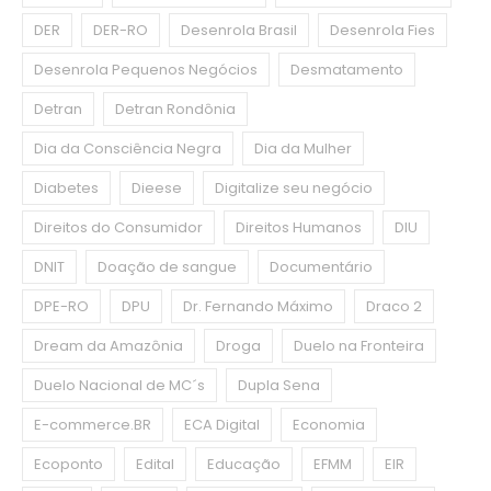
DER
DER-RO
Desenrola Brasil
Desenrola Fies
Desenrola Pequenos Negócios
Desmatamento
Detran
Detran Rondônia
Dia da Consciência Negra
Dia da Mulher
Diabetes
Dieese
Digitalize seu negócio
Direitos do Consumidor
Direitos Humanos
DIU
DNIT
Doação de sangue
Documentário
DPE-RO
DPU
Dr. Fernando Máximo
Draco 2
Dream da Amazônia
Droga
Duelo na Fronteira
Duelo Nacional de MC´s
Dupla Sena
E-commerce.BR
ECA Digital
Economia
Ecoponto
Edital
Educação
EFMM
EIR