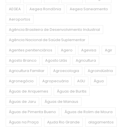
AEGEA
Aegea Rondônia
Aegea Saneamento
Aeroportos
Agência Brasileira de Desenvolvimento Industrial
Agência Nacional de Saúde Suplementar
Agentes penitenciários
Agero
Agevisa
Agir
Agosto Branco
Agosto Lilás
Agricultura
Agricultura Familiar
Agroecologia
Agroindústria
Agronegócio
Agropecuária
AGU
Água
Águas de Ariquemes
Águas de Buritis
Águas de Jaru
Águas de Manaus
Águas de Pimenta Bueno
Águas de Rolim de Moura
Águas na Praça
Ajuda Rio Grande
alagamentos