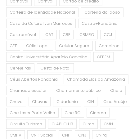
Carnaval
Carnval
Cartão de crédito
Carteira de Identidade Nacional
Carteira do Idoso
Casa da Cultura Ivan Marrocos
Castra+Rondônia
Castramóvel
CAT
CBF
CBMRO
CCJ
CEF
Célio Lopes
Celular Seguro
Cemetron
Centro Universitário Aparício Carvalho
CEPEM
Cerejeiras
Cesta de Natal
Céus Abertos Rondônia
Chamada Elos da Amazônia
Chamada escolar
Chamamento público
Cheia
Chuva
Chuvas
Cidadania
CIN
Cine Araújo
Cine Laser Porto Velho
Cine RO
Cinema
Circuito Turismo
CLAPI CLUB
Clima
CMN
CMPV
CNH Social
CNI
CNJ
CNPq