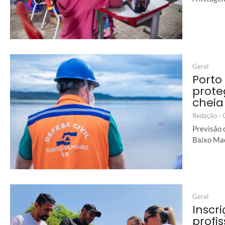
Geral
Porto
prote
cheia
Redação -
Previsão 
Baixo Mad
Geral
Inscr
profi