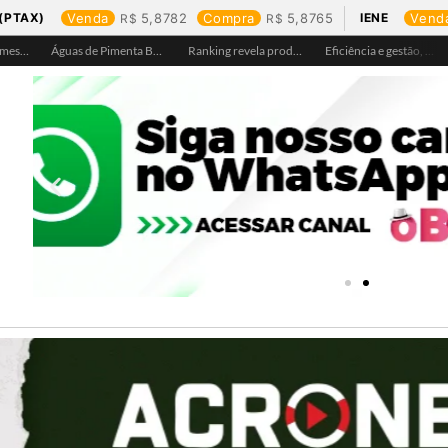
(PTAX)
Venda
5,8782
Compra
5,8765
IENE
Vend
Águas de Ariquemes leva atendimento itinerante e orientações ao Distrito de Bom Futuro neste sábado, 25
Águas de Pimenta Bueno amplia rede de abastecimento e leva água tratada para moradores da região do aeroporto
Ranking revela produtos mais comprados em cada estado e aponta drone como destaque em Rondônia
Eficiência e gestão, Buritis se torna referência em controle de perdas de água