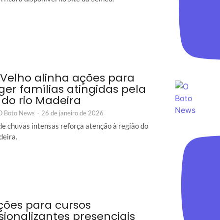
 Velho alinha ações para
ger famílias atingidas pela
 do rio Madeira
 O Boto News
-
26 de janeiro de 2026
de chuvas intensas reforça atenção à região do
eira.
ições para cursos
ssionalizantes presenciais