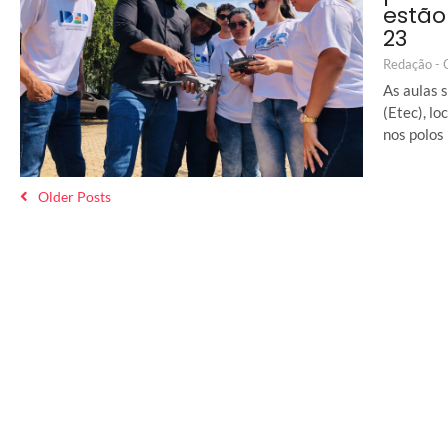
estão
23
Redação -
As aulas 
(Etec), lo
nos polos
Older Posts