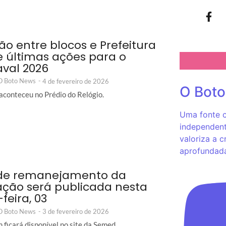
ão entre blocos e Prefeitura
e últimas ações para o
val 2026
 O Boto News
-
4 de fevereiro de 2026
O Bot
aconteceu no Prédio do Relógio.
Uma fonte c
independent
valoriza a c
aprofundad
 de remanejamento da
ção será publicada nesta
feira, 03
 O Boto News
-
3 de fevereiro de 2026
 ficará disponível no site da Semed.