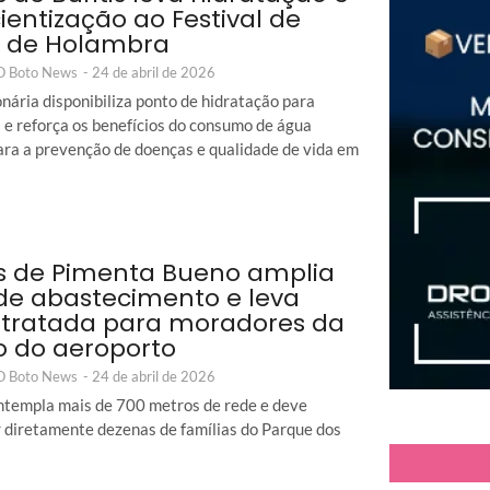
ientização ao Festival de
s de Holambra
 O Boto News
-
24 de abril de 2026
nária disponibiliza ponto de hidratação para
s e reforça os benefícios do consumo de água
ara a prevenção de doenças e qualidade de vida em
 de Pimenta Bueno amplia
de abastecimento e leva
tratada para moradores da
o do aeroporto
 O Boto News
-
24 de abril de 2026
ntempla mais de 700 metros de rede e deve
r diretamente dezenas de famílias do Parque dos