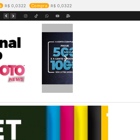
a
0,0322
Compra
0,0322
Equipes da Aegea Rondônia passam por treinamento de prevenção e combate a princípios de incêndio e segurança no trabalho com inflamáveis
Começa o Festival Peixes da Amazônia na Estrada de Ferro Madeira-Mamoré
Durante reunião, Águas de Pimenta Bueno detalha investimentos e avanços no saneamento do município