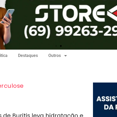
ítica
Destaques
Outros
rculose
 de Buritis leva hidratação e