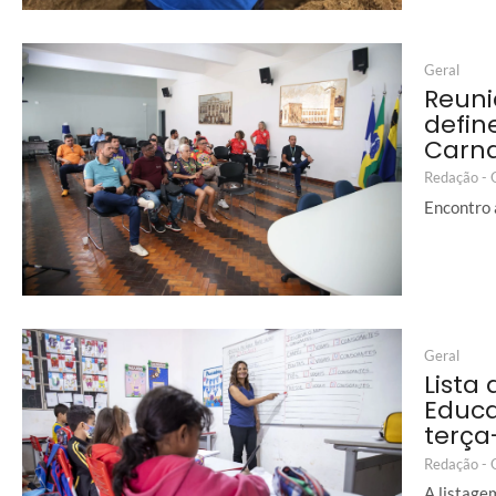
Geral
Reuni
defin
Carna
Redação -
Encontro 
Geral
Lista
Educa
terça-
Redação -
A listagem