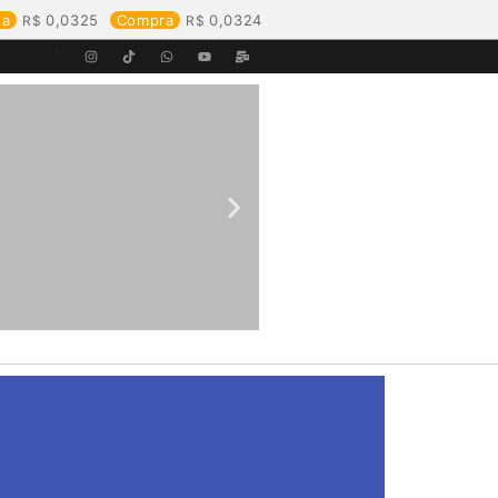
da
0,0325
Compra
0,0324
Equipes da Aegea Rondônia passam por treinamento de prevenção e combate a princípios de incêndio e segurança no trabalho com inflamáveis