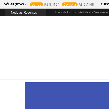
DÓLAR(PTAX)
Venda
5,1154
Compra
5,1148
EURO
Águas de Jaru garante hidratação e assegu
Notícias Recentes
Águas de Buritis leva hidratação e conscie
Águas de Ariquemes leva atendimento itine
Águas de Pimenta Bueno amplia rede de aba
Ranking revela produtos mais comprados 
Eficiência e gestão, Buritis se torna referê
Começa o Festival Peixes da Amazônia na
Durante reunião, Águas de Pimenta Bueno 
Águas de Rolim de Moura promove conscien