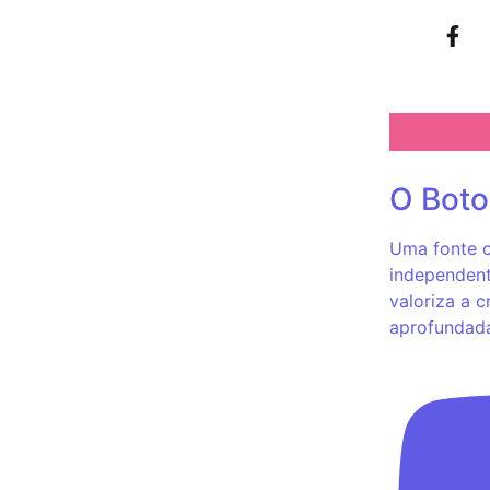
24 horas por dia.
 educação ambiental em alusão ao
O Bot
Uma fonte c
ipal de Meio Ambiente e aconteceu na região
independent
valoriza a c
aprofundad
ndeb em Seringueiras para
l
 desses recursos ocorra de forma estritamente