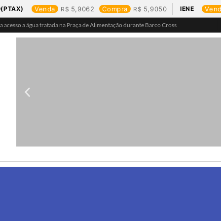
(PTAX)
Venda
5,9062
Compra
5,9050
IENE
Ven
ra acesso a água tratada na Praça de Alimentação durante Barco Cross
ntização ao Festival de Flores de Holambra
rante e orientações ao Distrito de Bom Futuro neste sábado, 25
stecimento e leva água tratada para moradores da região do aeroporto
em cada estado e aponta drone como destaque em Rondônia
ncia em controle de perdas de água
 Estrada de Ferro Madeira-Mamoré
detalha investimentos e avanços no saneamento do município
tização sobre a importância e uso correto da rede de esgoto