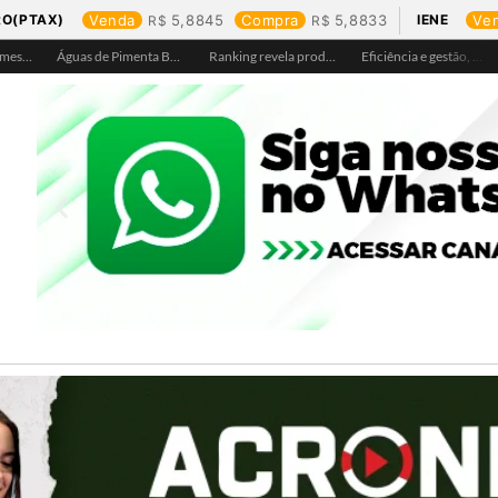
RO(PTAX)
Venda
5,8845
Compra
5,8833
IENE
Ve
Águas de Ariquemes leva atendimento itinerante e orientações ao Distrito de Bom Futuro neste sábado, 25
Águas de Pimenta Bueno amplia rede de abastecimento e leva água tratada para moradores da região do aeroporto
Ranking revela produtos mais comprados em cada estado e aponta drone como destaque em Rondônia
Eficiência e gestão, Buritis se torna referência em controle de perdas de água