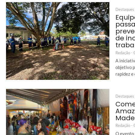
Destaques
Equip
passa
preve
de in
traba
Redação -
A iniciat
objetivo 
rapidez e
Destaques
Começ
Amazô
Made
Redação -
O evento 