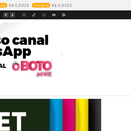
nda
0,0323
Compra
0,0323
Equipes da Aegea Rondônia passam por treinamento de prevenção e combate a princípios de incêndio e segurança no trabalho com inflamáveis
Começa o Festival Peixes da Amazônia na Estrada de Ferro Madeira-Mamoré
Durante reunião, Águas de Pimenta Bueno detalha investimentos e avanços no saneamento do município