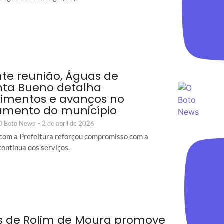
te reunião, Águas de
ta Bueno detalha
timentos e avanços no
amento do município
 O Boto News
-
2 de abril de 2026
com a Prefeitura reforçou compromisso com a
contínua dos serviços.
 de Rolim de Moura promove