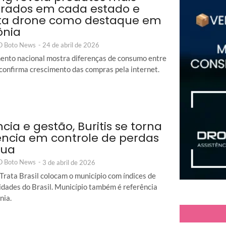
rados em cada estado e
ta drone como destaque em
ônia
 O Boto News
-
24 de abril de 2026
nto nacional mostra diferenças de consumo entre
 confirma crescimento das compras pela internet.
ncia e gestão, Buritis se torna
ência em controle de perdas
gua
 O Boto News
-
3 de abril de 2026
Trata Brasil colocam o município com índices de
idades do Brasil. Município também é referência
nia.