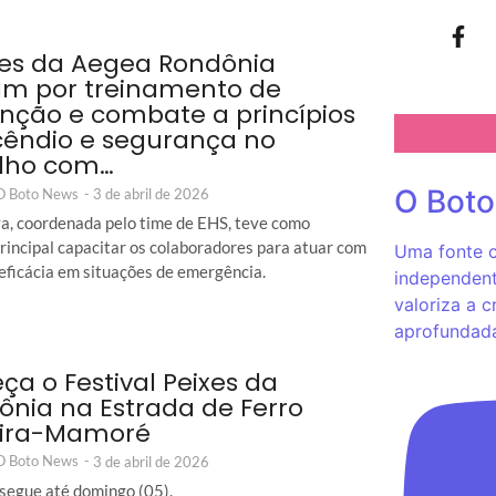
es da Aegea Rondônia
m por treinamento de
nção e combate a princípios
cêndio e segurança no
lho com…
O Bot
 O Boto News
-
3 de abril de 2026
iva, coordenada pelo time de EHS, teve como
principal capacitar os colaboradores para atuar com
Uma fonte c
 eficácia em situações de emergência.
independent
valoriza a c
aprofundad
a o Festival Peixes da
nia na Estrada de Ferro
ira-Mamoré
 O Boto News
-
3 de abril de 2026
segue até domingo (05).