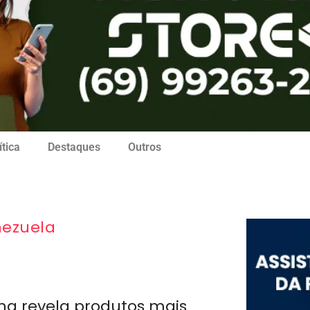
ítica
Destaques
Outros
ezuela
ng revela produtos mais