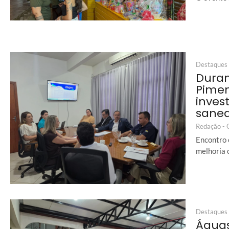
Destaques
Duran
Pimen
inves
sane
Redação -
Encontro 
melhoria 
Destaques
Águas