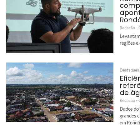
comp
apon
Rond
Redação -
Levantame
regiões e
Destaques
Eficiê
refer
de á
Redação -
Dados do 
grandes c
em Rondô