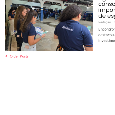
consc
impor
de es
Redação -
Encontro 
destacou 
investime
Older Posts