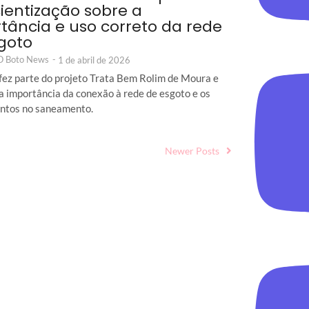
ientização sobre a
tância e uso correto da rede
goto
 O Boto News
-
1 de abril de 2026
fez parte do projeto Trata Bem Rolim de Moura e
a importância da conexão à rede de esgoto e os
ntos no saneamento.
Newer Posts