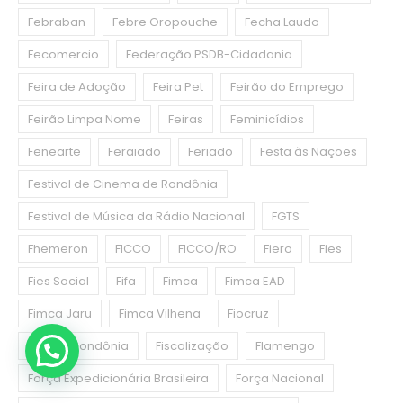
Febraban
Febre Oropouche
Fecha Laudo
Fecomercio
Federação PSDB-Cidadania
Feira de Adoção
Feira Pet
Feirão do Emprego
Feirão Limpa Nome
Feiras
Feminicídios
Fenearte
Feraiado
Feriado
Festa às Nações
Festival de Cinema de Rondônia
Festival de Música da Rádio Nacional
FGTS
Fhemeron
FICCO
FICCO/RO
Fiero
Fies
Fies Social
Fifa
Fimca
Fimca EAD
Fimca Jaru
Fimca Vilhena
Fiocruz
Fiocruz Rondônia
Fiscalização
Flamengo
Força Expedicionária Brasileira
Força Nacional