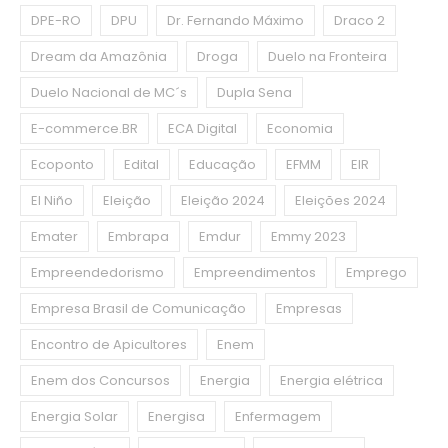
DPE-RO
DPU
Dr. Fernando Máximo
Draco 2
Dream da Amazônia
Droga
Duelo na Fronteira
Duelo Nacional de MC´s
Dupla Sena
E-commerce.BR
ECA Digital
Economia
Ecoponto
Edital
Educação
EFMM
EIR
El Niño
Eleição
Eleição 2024
Eleições 2024
Emater
Embrapa
Emdur
Emmy 2023
Empreendedorismo
Empreendimentos
Emprego
Empresa Brasil de Comunicação
Empresas
Encontro de Apicultores
Enem
Enem dos Concursos
Energia
Energia elétrica
Energia Solar
Energisa
Enfermagem