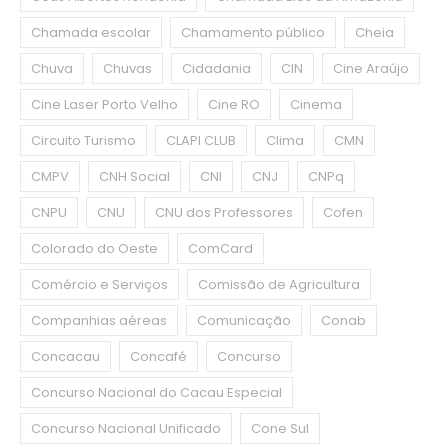
Chamada escolar
Chamamento público
Cheia
Chuva
Chuvas
Cidadania
CIN
Cine Araújo
Cine Laser Porto Velho
Cine RO
Cinema
Circuito Turismo
CLAPI CLUB
Clima
CMN
CMPV
CNH Social
CNI
CNJ
CNPq
CNPU
CNU
CNU dos Professores
Cofen
Colorado do Oeste
ComCard
Comércio e Serviços
Comissão de Agricultura
Companhias aéreas
Comunicação
Conab
Concacau
Concafé
Concurso
Concurso Nacional do Cacau Especial
Concurso Nacional Unificado
Cone Sul