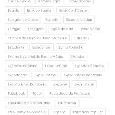
Ensino médio
entomologia
Entregadores
Esgoto
Espaço Saúde
Espigão d'Oeste
Espigão do Oeste
Esporte
Estados Unidos
Estágio
Estiagem
Estilo de vida
estrabismo
Estrada de Ferro Madeira-Mamoré
Estradas
Estudante
Estudantes
Euma Tourinho
Exame Nacional do Ensino Médio
Exercíto
Exército Brasileiro
Expo Turismo
Exporta Rondônia
Exportação
ExpoTurismo
ExpoTurismo Rôndonia
ExpoTurismo Rondônia
Expovel
Eyder Brasil
Facebook
Facer
Faculdade da Prefeitura
Faculdade Metropolitana
Fake News
Fale Bem de Rondônia
Fapero
Farmácia Popular