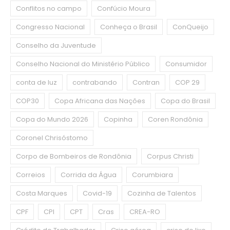
Conflitos no campo
Confúcio Moura
Congresso Nacional
Conheça o Brasil
ConQueijo
Conselho da Juventude
Conselho Nacional do Ministério Público
Consumidor
conta de luz
contrabando
Contran
COP 29
COP30
Copa Africana das Nações
Copa do Brasil
Copa do Mundo 2026
Copinha
Coren Rondônia
Coronel Chrisóstomo
Corpo de Bombeiros de Rondônia
Corpus Christi
Correios
Corrida da Água
Corumbiara
Costa Marques
Covid-19
Cozinha de Talentos
CPF
CPI
CPT
Cras
CREA-RO