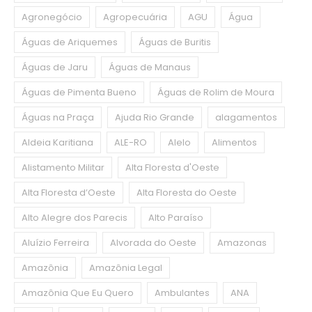
Agronegócio
Agropecuária
AGU
Água
Águas de Ariquemes
Águas de Buritis
Águas de Jaru
Águas de Manaus
Águas de Pimenta Bueno
Águas de Rolim de Moura
Águas na Praça
Ajuda Rio Grande
alagamentos
Aldeia Karitiana
ALE-RO
Alelo
Alimentos
Alistamento Militar
Alta Floresta d'Oeste
Alta Floresta d’Oeste
Alta Floresta do Oeste
Alto Alegre dos Parecis
Alto Paraíso
Aluízio Ferreira
Alvorada do Oeste
Amazonas
Amazônia
Amazônia Legal
Amazônia Que Eu Quero
Ambulantes
ANA