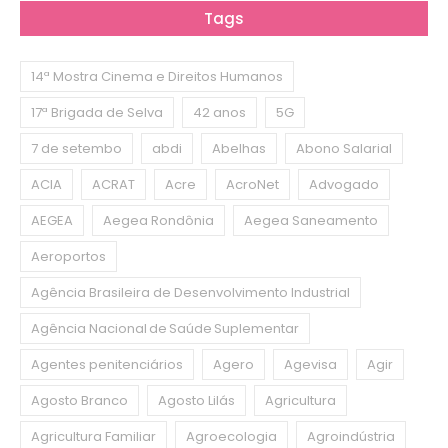
Tags
14ª Mostra Cinema e Direitos Humanos
17ª Brigada de Selva
42 anos
5G
7 de setembo
abdi
Abelhas
Abono Salarial
ACIA
ACRAT
Acre
AcroNet
Advogado
AEGEA
Aegea Rondônia
Aegea Saneamento
Aeroportos
Agência Brasileira de Desenvolvimento Industrial
Agência Nacional de Saúde Suplementar
Agentes penitenciários
Agero
Agevisa
Agir
Agosto Branco
Agosto Lilás
Agricultura
Agricultura Familiar
Agroecologia
Agroindústria