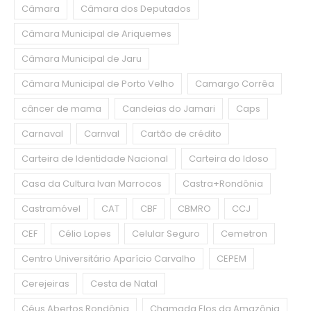
Câmara
Câmara dos Deputados
Câmara Municipal de Ariquemes
Câmara Municipal de Jaru
Câmara Municipal de Porto Velho
Camargo Corrêa
câncer de mama
Candeias do Jamari
Caps
Carnaval
Carnval
Cartão de crédito
Carteira de Identidade Nacional
Carteira do Idoso
Casa da Cultura Ivan Marrocos
Castra+Rondônia
Castramóvel
CAT
CBF
CBMRO
CCJ
CEF
Célio Lopes
Celular Seguro
Cemetron
Centro Universitário Aparício Carvalho
CEPEM
Cerejeiras
Cesta de Natal
Céus Abertos Rondônia
Chamada Elos da Amazônia