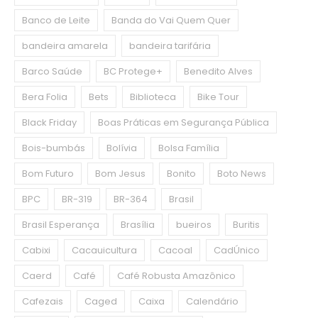
Banco de Leite
Banda do Vai Quem Quer
bandeira amarela
bandeira tarifária
Barco Saúde
BC Protege+
Benedito Alves
Bera Folia
Bets
Biblioteca
Bike Tour
Black Friday
Boas Práticas em Segurança Pública
Bois-bumbás
Bolívia
Bolsa Família
Bom Futuro
Bom Jesus
Bonito
Boto News
BPC
BR-319
BR-364
Brasil
Brasil Esperança
Brasília
bueiros
Buritis
Cabixi
Cacauicultura
Cacoal
CadÚnico
Caerd
Café
Café Robusta Amazônico
Cafezais
Caged
Caixa
Calendário