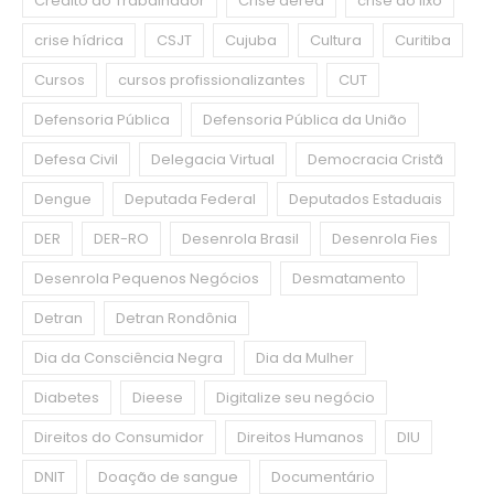
Crédito do Trabalhador
Crise aérea
crise do lixo
crise hídrica
CSJT
Cujuba
Cultura
Curitiba
Cursos
cursos profissionalizantes
CUT
Defensoria Pública
Defensoria Pública da União
Defesa Civil
Delegacia Virtual
Democracia Cristã
Dengue
Deputada Federal
Deputados Estaduais
DER
DER-RO
Desenrola Brasil
Desenrola Fies
Desenrola Pequenos Negócios
Desmatamento
Detran
Detran Rondônia
Dia da Consciência Negra
Dia da Mulher
Diabetes
Dieese
Digitalize seu negócio
Direitos do Consumidor
Direitos Humanos
DIU
DNIT
Doação de sangue
Documentário