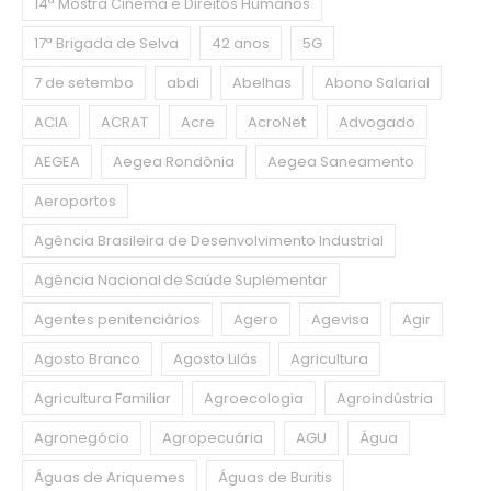
14ª Mostra Cinema e Direitos Humanos
17ª Brigada de Selva
42 anos
5G
7 de setembo
abdi
Abelhas
Abono Salarial
ACIA
ACRAT
Acre
AcroNet
Advogado
AEGEA
Aegea Rondônia
Aegea Saneamento
Aeroportos
Agência Brasileira de Desenvolvimento Industrial
Agência Nacional de Saúde Suplementar
Agentes penitenciários
Agero
Agevisa
Agir
Agosto Branco
Agosto Lilás
Agricultura
Agricultura Familiar
Agroecologia
Agroindústria
Agronegócio
Agropecuária
AGU
Água
Águas de Ariquemes
Águas de Buritis