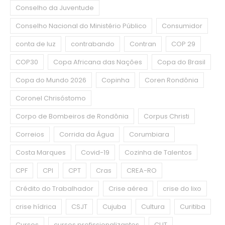
Conselho da Juventude
Conselho Nacional do Ministério Público
Consumidor
conta de luz
contrabando
Contran
COP 29
COP30
Copa Africana das Nações
Copa do Brasil
Copa do Mundo 2026
Copinha
Coren Rondônia
Coronel Chrisóstomo
Corpo de Bombeiros de Rondônia
Corpus Christi
Correios
Corrida da Água
Corumbiara
Costa Marques
Covid-19
Cozinha de Talentos
CPF
CPI
CPT
Cras
CREA-RO
Crédito do Trabalhador
Crise aérea
crise do lixo
crise hídrica
CSJT
Cujuba
Cultura
Curitiba
Cursos
cursos profissionalizantes
CUT