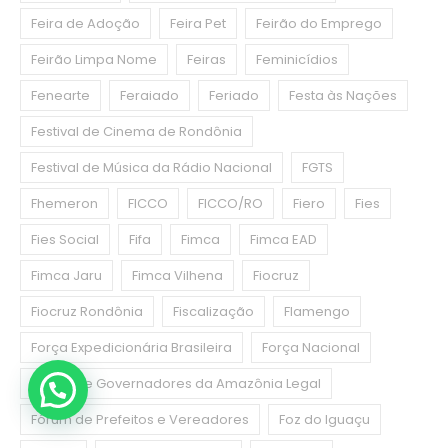
Feira de Adoção
Feira Pet
Feirão do Emprego
Feirão Limpa Nome
Feiras
Feminicídios
Fenearte
Feraiado
Feriado
Festa às Nações
Festival de Cinema de Rondônia
Festival de Música da Rádio Nacional
FGTS
Fhemeron
FICCO
FICCO/RO
Fiero
Fies
Fies Social
Fifa
Fimca
Fimca EAD
Fimca Jaru
Fimca Vilhena
Fiocruz
Fiocruz Rondônia
Fiscalização
Flamengo
Força Expedicionária Brasileira
Força Nacional
Fórum de Governadores da Amazônia Legal
Fórum de Prefeitos e Vereadores
Foz do Iguaçu