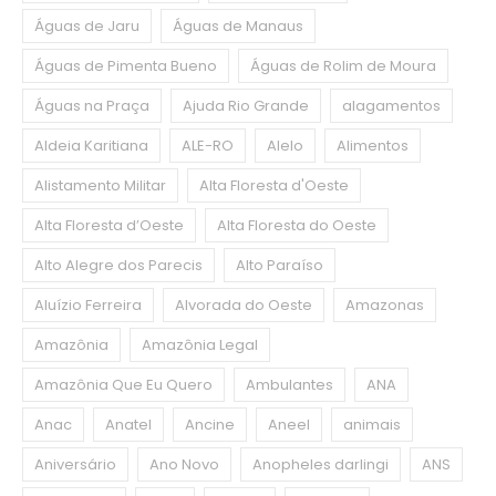
Águas de Jaru
Águas de Manaus
Águas de Pimenta Bueno
Águas de Rolim de Moura
Águas na Praça
Ajuda Rio Grande
alagamentos
Aldeia Karitiana
ALE-RO
Alelo
Alimentos
Alistamento Militar
Alta Floresta d'Oeste
Alta Floresta d’Oeste
Alta Floresta do Oeste
Alto Alegre dos Parecis
Alto Paraíso
Aluízio Ferreira
Alvorada do Oeste
Amazonas
Amazônia
Amazônia Legal
Amazônia Que Eu Quero
Ambulantes
ANA
Anac
Anatel
Ancine
Aneel
animais
Aniversário
Ano Novo
Anopheles darlingi
ANS