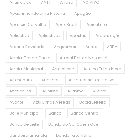
Antirrábica
ANTT
Anvisa
AO VIVO
Apadrinhando uma História
Apagão
Aparício Carvalho
Apex Brasil
Apicultura
Aplicativo
Aplicativos
Apostas
Arborização
Arcana Revelada
Ariquemes
Arjore
ARPV
Arraial Flor de Cacto
Arraial Flor do Maracujá
Arraial Municipal
Arraialeste
Arte no Entardecer
Artesanato
Artesãos
Assembleia Legislativa
Atlético-MG
Austista
Autismo
Autista
Avante
Azul Linhas Aéreas
Bacia Leiteira
Baile Municipal
Banco
Banco Central
Banco de Leite
Banda do Vai Quem Quer
bandeira amarela
bandeira tarifária