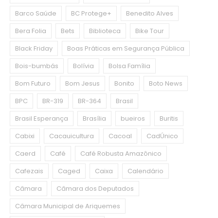
Barco Saúde
BC Protege+
Benedito Alves
Bera Folia
Bets
Biblioteca
Bike Tour
Black Friday
Boas Práticas em Segurança Pública
Bois-bumbás
Bolívia
Bolsa Família
Bom Futuro
Bom Jesus
Bonito
Boto News
BPC
BR-319
BR-364
Brasil
Brasil Esperança
Brasília
bueiros
Buritis
Cabixi
Cacauicultura
Cacoal
CadÚnico
Caerd
Café
Café Robusta Amazônico
Cafezais
Caged
Caixa
Calendário
Câmara
Câmara dos Deputados
Câmara Municipal de Ariquemes