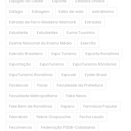
Espigão do Oeste
Esporte
Estados Unidos
Estágio
Estiagem
Estilo de vida
estrabismo
Estrada de Ferro Madeira-Mamoré
Estradas
Estudante
Estudantes
Euma Tourinho
Exame Nacional do Ensino Médio
Exercíto
Exército Brasileiro
Expo Turismo
Exporta Rondônia
Exportação
ExpoTurismo
ExpoTurismo Rôndonia
ExpoTurismo Rondônia
Expovel
Eyder Brasil
Facebook
Facer
Faculdade da Prefeitura
Faculdade Metropolitana
Fake News
Fale Bem de Rondônia
Fapero
Farmácia Popular
Febraban
Febre Oropouche
Fecha Laudo
Fecomercio
Federação PSDB-Cidadania