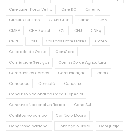
Cine Laser Porto Velho
Cine RO
Cinema
Circuito Turismo
CLAPI CLUB
Clima
CMN
CMPV
CNH Social
CNI
CNJ
CNPq
CNPU
CNU
CNU dos Professores
Cofen
Colorado do Oeste
ComCard
Comércio e Serviços
Comissão de Agricultura
Companhias aéreas
Comunicação
Conab
Concacau
Concafé
Concurso
Concurso Nacional do Cacau Especial
Concurso Nacional Unificado
Cone Sul
Conflitos no campo
Confúcio Moura
Congresso Nacional
Conheça o Brasil
ConQueijo