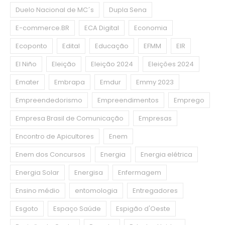
Duelo Nacional de MC´s
Dupla Sena
E-commerce.BR
ECA Digital
Economia
Ecoponto
Edital
Educação
EFMM
EIR
El Niño
Eleição
Eleição 2024
Eleições 2024
Emater
Embrapa
Emdur
Emmy 2023
Empreendedorismo
Empreendimentos
Emprego
Empresa Brasil de Comunicação
Empresas
Encontro de Apicultores
Enem
Enem dos Concursos
Energia
Energia elétrica
Energia Solar
Energisa
Enfermagem
Ensino médio
entomologia
Entregadores
Esgoto
Espaço Saúde
Espigão d'Oeste