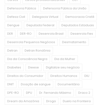
Defensoria Pública
Defensoria Pública da União
Defesa Civil
Delegacia Virtual
Democracia Cristã
Dengue
Deputada Federal
Deputados Estaduais
DER
DER-RO
Desenrola Brasil
Desenrola Fies
Desenrola Pequenos Negócios
Desmatamento
Detran
Detran Rondônia
Dia da Consciência Negra
Dia da Mulher
Diabetes
Dieese
Digitalize seu negócio
Direitos do Consumidor
Direitos Humanos
DIU
DNIT
Doação de sangue
Documentário
DPE-RO
DPU
Dr. Fernando Máximo
Draco 2
Dream da Amazônia
Droga
Duelo na Fronteira