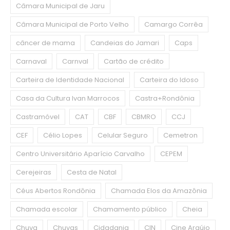
Câmara Municipal de Jaru
Câmara Municipal de Porto Velho
Camargo Corrêa
câncer de mama
Candeias do Jamari
Caps
Carnaval
Carnval
Cartão de crédito
Carteira de Identidade Nacional
Carteira do Idoso
Casa da Cultura Ivan Marrocos
Castra+Rondônia
Castramóvel
CAT
CBF
CBMRO
CCJ
CEF
Célio Lopes
Celular Seguro
Cemetron
Centro Universitário Aparício Carvalho
CEPEM
Cerejeiras
Cesta de Natal
Céus Abertos Rondônia
Chamada Elos da Amazônia
Chamada escolar
Chamamento público
Cheia
Chuva
Chuvas
Cidadania
CIN
Cine Araújo