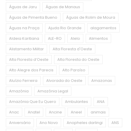
Águas de Jaru
Águas de Manaus
Águas de Pimenta Bueno
Águas de Rolim de Moura
Águas na Praça
Ajuda Rio Grande
alagamentos
Aldeia Karitiana
ALE-RO
Alelo
Alimentos
Alistamento Militar
Alta Floresta d'Oeste
Alta Floresta d’Oeste
Alta Floresta do Oeste
Alto Alegre dos Parecis
Alto Paraíso
Aluízio Ferreira
Alvorada do Oeste
Amazonas
Amazônia
Amazônia Legal
Amazônia Que Eu Quero
Ambulantes
ANA
Anac
Anatel
Ancine
Aneel
animais
Aniversário
Ano Novo
Anopheles darlingi
ANS