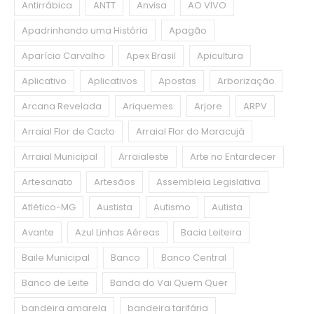
Antirrábica
ANTT
Anvisa
AO VIVO
Apadrinhando uma História
Apagão
Aparício Carvalho
Apex Brasil
Apicultura
Aplicativo
Aplicativos
Apostas
Arborização
Arcana Revelada
Ariquemes
Arjore
ARPV
Arraial Flor de Cacto
Arraial Flor do Maracujá
Arraial Municipal
Arraialeste
Arte no Entardecer
Artesanato
Artesãos
Assembleia Legislativa
Atlético-MG
Austista
Autismo
Autista
Avante
Azul Linhas Aéreas
Bacia Leiteira
Baile Municipal
Banco
Banco Central
Banco de Leite
Banda do Vai Quem Quer
bandeira amarela
bandeira tarifária