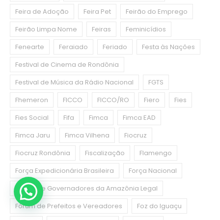
Feira de Adoção
Feira Pet
Feirão do Emprego
Feirão Limpa Nome
Feiras
Feminicídios
Fenearte
Feraiado
Feriado
Festa às Nações
Festival de Cinema de Rondônia
Festival de Música da Rádio Nacional
FGTS
Fhemeron
FICCO
FICCO/RO
Fiero
Fies
Fies Social
Fifa
Fimca
Fimca EAD
Fimca Jaru
Fimca Vilhena
Fiocruz
Fiocruz Rondônia
Fiscalização
Flamengo
Força Expedicionária Brasileira
Força Nacional
Fórum de Governadores da Amazônia Legal
Fórum de Prefeitos e Vereadores
Foz do Iguaçu