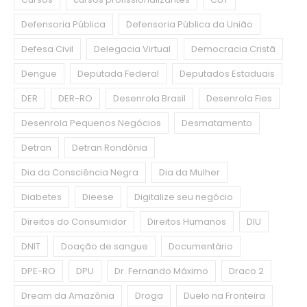
Defensoria Pública
Defensoria Pública da União
Defesa Civil
Delegacia Virtual
Democracia Cristã
Dengue
Deputada Federal
Deputados Estaduais
DER
DER-RO
Desenrola Brasil
Desenrola Fies
Desenrola Pequenos Negócios
Desmatamento
Detran
Detran Rondônia
Dia da Consciência Negra
Dia da Mulher
Diabetes
Dieese
Digitalize seu negócio
Direitos do Consumidor
Direitos Humanos
DIU
DNIT
Doação de sangue
Documentário
DPE-RO
DPU
Dr. Fernando Máximo
Draco 2
Dream da Amazônia
Droga
Duelo na Fronteira