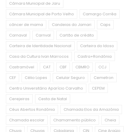
Câmara Municipal de Jaru
Câmara Municipal de Porto Velho
Camargo Corrêa
câncer de mama
Candeias do Jamari
Caps
Carnaval
Carnval
Cartão de crédito
Carteira de Identidade Nacional
Carteira do Idoso
Casa da Cultura Ivan Marrocos
Castra+Rondônia
Castramóvel
CAT
CBF
CBMRO
CCJ
CEF
Célio Lopes
Celular Seguro
Cemetron
Centro Universitário Aparício Carvalho
CEPEM
Cerejeiras
Cesta de Natal
Céus Abertos Rondônia
Chamada Elos da Amazônia
Chamada escolar
Chamamento público
Cheia
Chuva
Chuvas
Cidadania
CIN
Cine Araújo