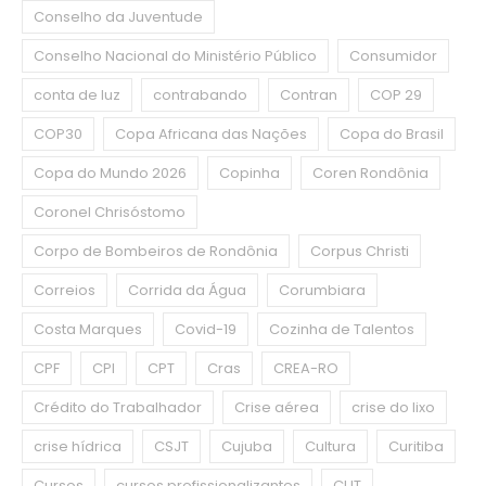
Conselho da Juventude
Conselho Nacional do Ministério Público
Consumidor
conta de luz
contrabando
Contran
COP 29
COP30
Copa Africana das Nações
Copa do Brasil
Copa do Mundo 2026
Copinha
Coren Rondônia
Coronel Chrisóstomo
Corpo de Bombeiros de Rondônia
Corpus Christi
Correios
Corrida da Água
Corumbiara
Costa Marques
Covid-19
Cozinha de Talentos
CPF
CPI
CPT
Cras
CREA-RO
Crédito do Trabalhador
Crise aérea
crise do lixo
crise hídrica
CSJT
Cujuba
Cultura
Curitiba
Cursos
cursos profissionalizantes
CUT