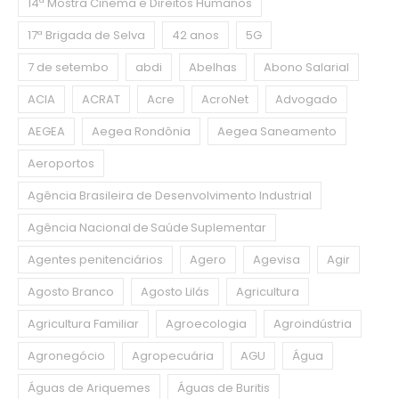
14ª Mostra Cinema e Direitos Humanos
17ª Brigada de Selva
42 anos
5G
7 de setembo
abdi
Abelhas
Abono Salarial
ACIA
ACRAT
Acre
AcroNet
Advogado
AEGEA
Aegea Rondônia
Aegea Saneamento
Aeroportos
Agência Brasileira de Desenvolvimento Industrial
Agência Nacional de Saúde Suplementar
Agentes penitenciários
Agero
Agevisa
Agir
Agosto Branco
Agosto Lilás
Agricultura
Agricultura Familiar
Agroecologia
Agroindústria
Agronegócio
Agropecuária
AGU
Água
Águas de Ariquemes
Águas de Buritis