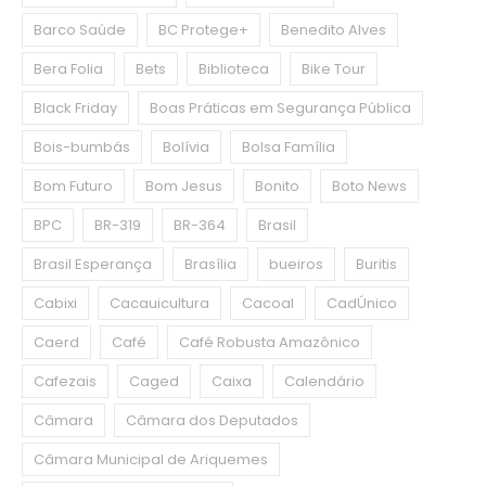
Barco Saúde
BC Protege+
Benedito Alves
Bera Folia
Bets
Biblioteca
Bike Tour
Black Friday
Boas Práticas em Segurança Pública
Bois-bumbás
Bolívia
Bolsa Família
Bom Futuro
Bom Jesus
Bonito
Boto News
BPC
BR-319
BR-364
Brasil
Brasil Esperança
Brasília
bueiros
Buritis
Cabixi
Cacauicultura
Cacoal
CadÚnico
Caerd
Café
Café Robusta Amazônico
Cafezais
Caged
Caixa
Calendário
Câmara
Câmara dos Deputados
Câmara Municipal de Ariquemes