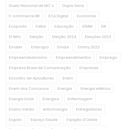
Duelo Nacional de MC´s
Dupla Sena
E-commerce.BR
ECA Digital
Economia
Ecoponto
Edital
Educação
EFMM
EIR
El Niño
Eleição
Eleição 2024
Eleições 2024
Emater
Embrapa
Emdur
Emmy 2023
Empreendedorismo
Empreendimentos
Emprego
Empresa Brasil de Comunicação
Empresas
Encontro de Apicultores
Enem
Enem dos Concursos
Energia
Energia elétrica
Energia Solar
Energisa
Enfermagem
Ensino médio
entomologia
Entregadores
Esgoto
Espaço Saúde
Espigão d'Oeste