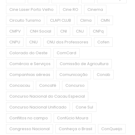
Cine Laser Porto Velho
Cine RO
Cinema
Circuito Turismo
CLAPI CLUB
Clima
CMN
CMPV
CNH Social
CNI
CNJ
CNPq
CNPU
CNU
CNU dos Professores
Cofen
Colorado do Oeste
ComCard
Comércio e Serviços
Comissão de Agricultura
Companhias aéreas
Comunicação
Conab
Concacau
Concafé
Concurso
Concurso Nacional do Cacau Especial
Concurso Nacional Unificado
Cone Sul
Conflitos no campo
Confúcio Moura
Congresso Nacional
Conheça o Brasil
ConQueijo