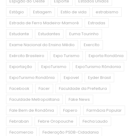
Espigão do Oeste
Esporte
Estados Unidos
Estágio
Estiagem
Estilo de vida
estrabismo
Estrada de Ferro Madeira-Mamoré
Estradas
Estudante
Estudantes
Euma Tourinho
Exame Nacional do Ensino Médio
Exercíto
Exército Brasileiro
Expo Turismo
Exporta Rondônia
Exportação
ExpoTurismo
ExpoTurismo Rôndonia
ExpoTurismo Rondônia
Expovel
Eyder Brasil
Facebook
Facer
Faculdade da Prefeitura
Faculdade Metropolitana
Fake News
Fale Bem de Rondônia
Fapero
Farmácia Popular
Febraban
Febre Oropouche
Fecha Laudo
Fecomercio
Federação PSDB-Cidadania