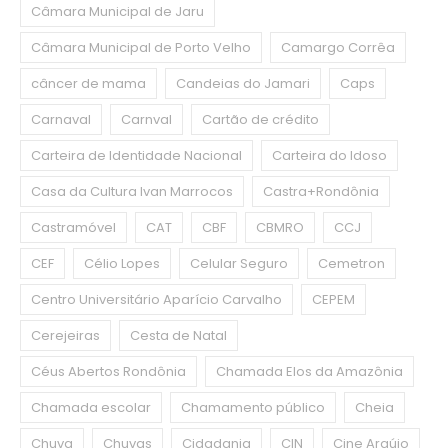
Câmara Municipal de Jaru
Câmara Municipal de Porto Velho
Camargo Corrêa
câncer de mama
Candeias do Jamari
Caps
Carnaval
Carnval
Cartão de crédito
Carteira de Identidade Nacional
Carteira do Idoso
Casa da Cultura Ivan Marrocos
Castra+Rondônia
Castramóvel
CAT
CBF
CBMRO
CCJ
CEF
Célio Lopes
Celular Seguro
Cemetron
Centro Universitário Aparício Carvalho
CEPEM
Cerejeiras
Cesta de Natal
Céus Abertos Rondônia
Chamada Elos da Amazônia
Chamada escolar
Chamamento público
Cheia
Chuva
Chuvas
Cidadania
CIN
Cine Araújo