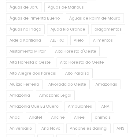
Águas de Jaru
Águas de Manaus
Águas de Pimenta Bueno
Águas de Rolim de Moura
Águas na Praça
Ajuda Rio Grande
alagamentos
Aldeia Karitiana
ALE-RO
Alelo
Alimentos
Alistamento Militar
Alta Floresta d'Oeste
Alta Floresta d’Oeste
Alta Floresta do Oeste
Alto Alegre dos Parecis
Alto Paraíso
Aluízio Ferreira
Alvorada do Oeste
Amazonas
Amazônia
Amazônia Legal
Amazônia Que Eu Quero
Ambulantes
ANA
Anac
Anatel
Ancine
Aneel
animais
Aniversário
Ano Novo
Anopheles darlingi
ANS