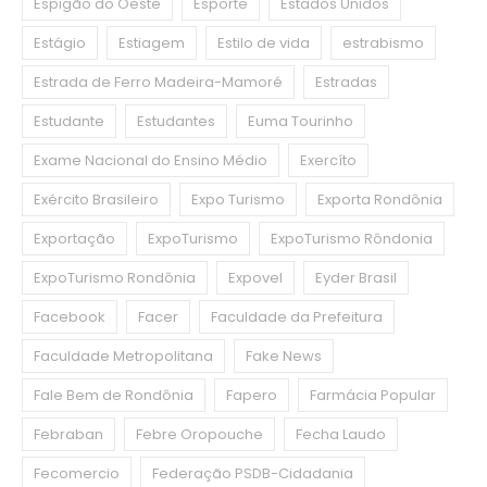
Espigão do Oeste
Esporte
Estados Unidos
Estágio
Estiagem
Estilo de vida
estrabismo
Estrada de Ferro Madeira-Mamoré
Estradas
Estudante
Estudantes
Euma Tourinho
Exame Nacional do Ensino Médio
Exercíto
Exército Brasileiro
Expo Turismo
Exporta Rondônia
Exportação
ExpoTurismo
ExpoTurismo Rôndonia
ExpoTurismo Rondônia
Expovel
Eyder Brasil
Facebook
Facer
Faculdade da Prefeitura
Faculdade Metropolitana
Fake News
Fale Bem de Rondônia
Fapero
Farmácia Popular
Febraban
Febre Oropouche
Fecha Laudo
Fecomercio
Federação PSDB-Cidadania