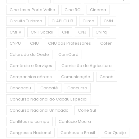
Cine Laser Porto Velho
Cine RO
Cinema
Circuito Turismo
CLAPI CLUB
Clima
CMN
CMPV
CNH Social
CNI
CNJ
CNPq
CNPU
CNU
CNU dos Professores
Cofen
Colorado do Oeste
ComCard
Comércio e Serviços
Comissão de Agricultura
Companhias aéreas
Comunicação
Conab
Concacau
Concafé
Concurso
Concurso Nacional do Cacau Especial
Concurso Nacional Unificado
Cone Sul
Conflitos no campo
Confúcio Moura
Congresso Nacional
Conheça o Brasil
ConQueijo