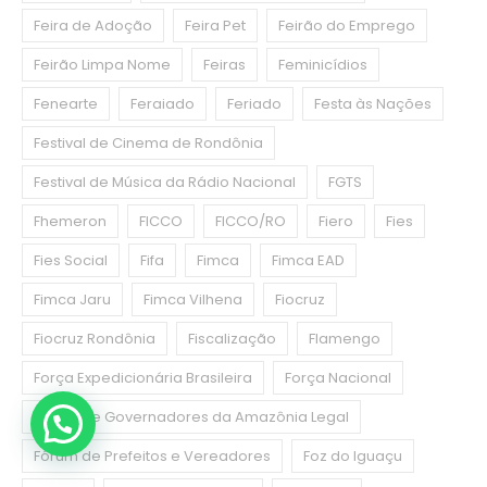
Feira de Adoção
Feira Pet
Feirão do Emprego
Feirão Limpa Nome
Feiras
Feminicídios
Fenearte
Feraiado
Feriado
Festa às Nações
Festival de Cinema de Rondônia
Festival de Música da Rádio Nacional
FGTS
Fhemeron
FICCO
FICCO/RO
Fiero
Fies
Fies Social
Fifa
Fimca
Fimca EAD
Fimca Jaru
Fimca Vilhena
Fiocruz
Fiocruz Rondônia
Fiscalização
Flamengo
Força Expedicionária Brasileira
Força Nacional
Fórum de Governadores da Amazônia Legal
Fórum de Prefeitos e Vereadores
Foz do Iguaçu