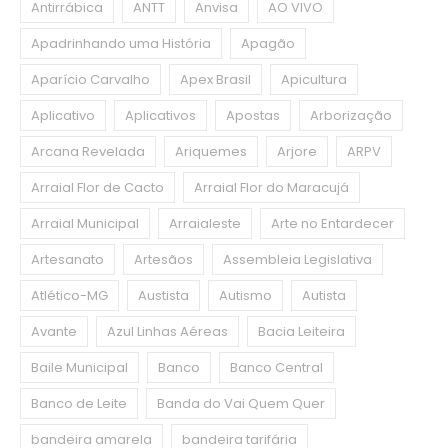
Antirrábica
ANTT
Anvisa
AO VIVO
Apadrinhando uma História
Apagão
Aparício Carvalho
Apex Brasil
Apicultura
Aplicativo
Aplicativos
Apostas
Arborização
Arcana Revelada
Ariquemes
Arjore
ARPV
Arraial Flor de Cacto
Arraial Flor do Maracujá
Arraial Municipal
Arraialeste
Arte no Entardecer
Artesanato
Artesãos
Assembleia Legislativa
Atlético-MG
Austista
Autismo
Autista
Avante
Azul Linhas Aéreas
Bacia Leiteira
Baile Municipal
Banco
Banco Central
Banco de Leite
Banda do Vai Quem Quer
bandeira amarela
bandeira tarifária