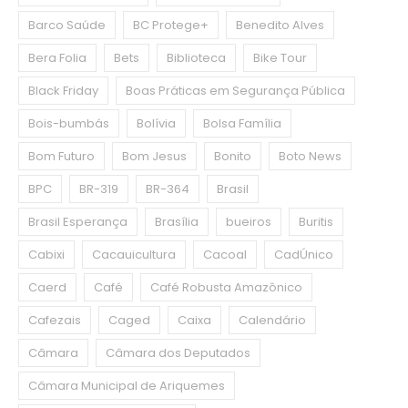
Barco Saúde
BC Protege+
Benedito Alves
Bera Folia
Bets
Biblioteca
Bike Tour
Black Friday
Boas Práticas em Segurança Pública
Bois-bumbás
Bolívia
Bolsa Família
Bom Futuro
Bom Jesus
Bonito
Boto News
BPC
BR-319
BR-364
Brasil
Brasil Esperança
Brasília
bueiros
Buritis
Cabixi
Cacauicultura
Cacoal
CadÚnico
Caerd
Café
Café Robusta Amazônico
Cafezais
Caged
Caixa
Calendário
Câmara
Câmara dos Deputados
Câmara Municipal de Ariquemes