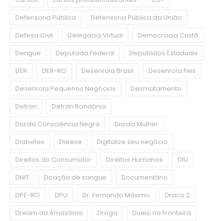
Defensoria Pública
Defensoria Pública da União
Defesa Civil
Delegacia Virtual
Democracia Cristã
Dengue
Deputada Federal
Deputados Estaduais
DER
DER-RO
Desenrola Brasil
Desenrola Fies
Desenrola Pequenos Negócios
Desmatamento
Detran
Detran Rondônia
Dia da Consciência Negra
Dia da Mulher
Diabetes
Dieese
Digitalize seu negócio
Direitos do Consumidor
Direitos Humanos
DIU
DNIT
Doação de sangue
Documentário
DPE-RO
DPU
Dr. Fernando Máximo
Draco 2
Dream da Amazônia
Droga
Duelo na Fronteira