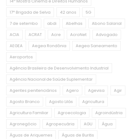
14ª Mostra Cinema e Direitos Humanos
17ª Brigada de Selva
42 anos
5G
7 de setembo
abdi
Abelhas
Abono Salarial
ACIA
ACRAT
Acre
AcroNet
Advogado
AEGEA
Aegea Rondônia
Aegea Saneamento
Aeroportos
Agência Brasileira de Desenvolvimento Industrial
Agência Nacional de Saúde Suplementar
Agentes penitenciários
Agero
Agevisa
Agir
Agosto Branco
Agosto Lilás
Agricultura
Agricultura Familiar
Agroecologia
Agroindústria
Agronegócio
Agropecuária
AGU
Água
Águas de Ariquemes
Águas de Buritis