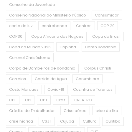
Conselho da Juventude
Conselho Nacional do Ministério Público
Consumidor
conta de luz
contrabando
Contran
COP 29
COP30
Copa Africana das Nações
Copa do Brasil
Copa do Mundo 2026
Copinha
Coren Rondônia
Coronel Chrisóstomo
Corpo de Bombeiros de Rondônia
Corpus Christi
Correios
Corrida da Água
Corumbiara
Costa Marques
Covid-19
Cozinha de Talentos
CPF
CPI
CPT
Cras
CREA-RO
Crédito do Trabalhador
Crise aérea
crise do lixo
crise hídrica
CSJT
Cujuba
Cultura
Curitiba
Cursos
cursos profissionalizantes
CUT