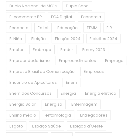
Duelo Nacional de MC´s
Dupla Sena
E-commerce.BR
ECA Digital
Economia
Ecoponto
Edital
Educação
EFMM
EIR
El Niño
Eleição
Eleição 2024
Eleições 2024
Emater
Embrapa
Emdur
Emmy 2023
Empreendedorismo
Empreendimentos
Emprego
Empresa Brasil de Comunicação
Empresas
Encontro de Apicultores
Enem
Enem dos Concursos
Energia
Energia elétrica
Energia Solar
Energisa
Enfermagem
Ensino médio
entomologia
Entregadores
Esgoto
Espaço Saúde
Espigão d'Oeste