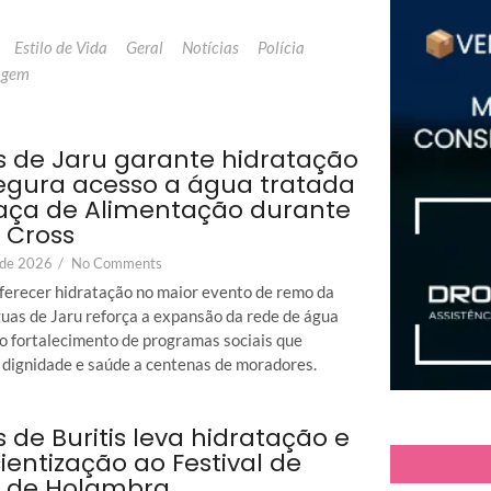
Estilo de Vida
Geral
Notícias
Polícia
agem
 de Jaru garante hidratação
egura acesso a água tratada
aça de Alimentação durante
 Cross
l de 2026
/
No Comments
ferecer hidratação no maior evento de remo da
guas de Jaru reforça a expansão da rede de água
 o fortalecimento de programas sociais que
dignidade e saúde a centenas de moradores.
 de Buritis leva hidratação e
ientização ao Festival de
s de Holambra