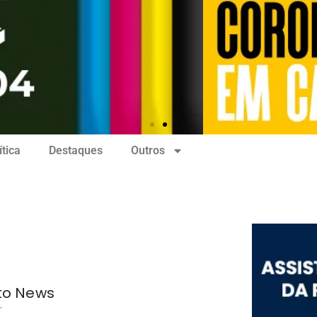
ítica
Destaques
Outros
to News
r