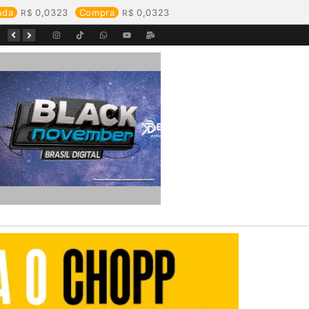
nda
0,0323
Compra
0,0323
Equipes da Aegea Rondônia passam por treinamento de prevenção e combate a princípios de incêndio e segurança no trabalho com inflamáveis
Começa o Festival Peixes da Amazônia na Estrada de Ferro Madeira-Mamoré
Durante reunião, Águas de Pimenta Bueno detalha investimentos e avanços no saneamento do município