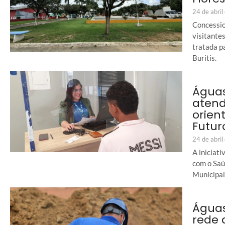
24 de abri
Concessio
visitante
tratada p
Buritis.
Águas
atend
orien
Futur
24 de abri
A iniciat
com o Saú
Municipal
Águas
rede 