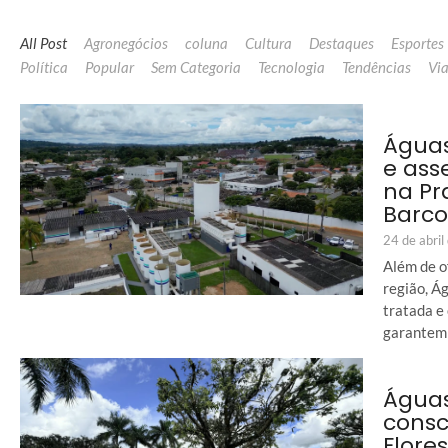
All Post
Agronegócios
coluna
Cultura
Destaques
Esportes
Política
Popular
Sem Categoria
Tecnologia
Tendências
Vi
Águas
e ass
na Pr
Barco
24 de abri
Além de o
região, Á
tratada e
garantem 
Águas
consc
Flore