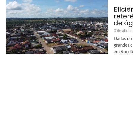
Eficiê
refer
de á
3 de abril 
Dados do 
grandes c
em Rondô