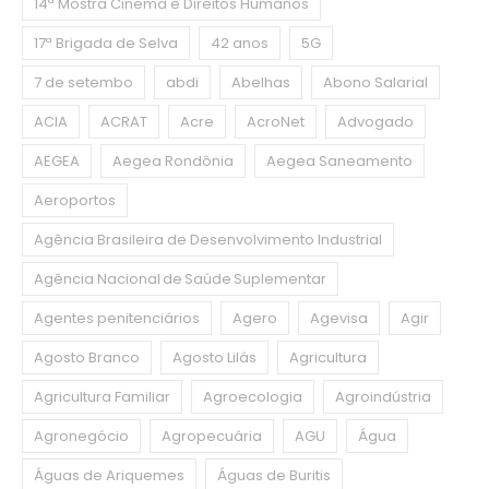
14ª Mostra Cinema e Direitos Humanos
17ª Brigada de Selva
42 anos
5G
7 de setembo
abdi
Abelhas
Abono Salarial
ACIA
ACRAT
Acre
AcroNet
Advogado
AEGEA
Aegea Rondônia
Aegea Saneamento
Aeroportos
Agência Brasileira de Desenvolvimento Industrial
Agência Nacional de Saúde Suplementar
Agentes penitenciários
Agero
Agevisa
Agir
Agosto Branco
Agosto Lilás
Agricultura
Agricultura Familiar
Agroecologia
Agroindústria
Agronegócio
Agropecuária
AGU
Água
Águas de Ariquemes
Águas de Buritis