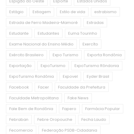
Espigão do Oeste
Esporte
Estados Unidos
Estágio
Estiagem
Estilo de vida
estrabismo
Estrada de Ferro Madeira-Mamoré
Estradas
Estudante
Estudantes
Euma Tourinho
Exame Nacional do Ensino Médio
Exercíto
Exército Brasileiro
Expo Turismo
Exporta Rondônia
Exportação
ExpoTurismo
ExpoTurismo Rôndonia
ExpoTurismo Rondônia
Expovel
Eyder Brasil
Facebook
Facer
Faculdade da Prefeitura
Faculdade Metropolitana
Fake News
Fale Bem de Rondônia
Fapero
Farmácia Popular
Febraban
Febre Oropouche
Fecha Laudo
Fecomercio
Federação PSDB-Cidadania