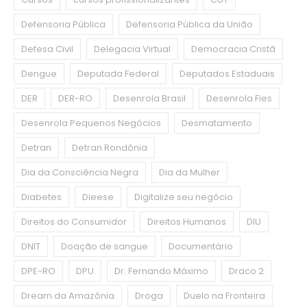
Defensoria Pública
Defensoria Pública da União
Defesa Civil
Delegacia Virtual
Democracia Cristã
Dengue
Deputada Federal
Deputados Estaduais
DER
DER-RO
Desenrola Brasil
Desenrola Fies
Desenrola Pequenos Negócios
Desmatamento
Detran
Detran Rondônia
Dia da Consciência Negra
Dia da Mulher
Diabetes
Dieese
Digitalize seu negócio
Direitos do Consumidor
Direitos Humanos
DIU
DNIT
Doação de sangue
Documentário
DPE-RO
DPU
Dr. Fernando Máximo
Draco 2
Dream da Amazônia
Droga
Duelo na Fronteira