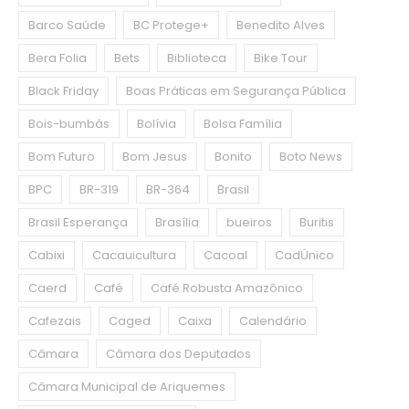
Barco Saúde
BC Protege+
Benedito Alves
Bera Folia
Bets
Biblioteca
Bike Tour
Black Friday
Boas Práticas em Segurança Pública
Bois-bumbás
Bolívia
Bolsa Família
Bom Futuro
Bom Jesus
Bonito
Boto News
BPC
BR-319
BR-364
Brasil
Brasil Esperança
Brasília
bueiros
Buritis
Cabixi
Cacauicultura
Cacoal
CadÚnico
Caerd
Café
Café Robusta Amazônico
Cafezais
Caged
Caixa
Calendário
Câmara
Câmara dos Deputados
Câmara Municipal de Ariquemes