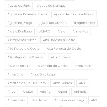
Águas de Jaru
Águas de Manaus
Águas de Pimenta Bueno
Águas de Rolim de Moura
Águas na Praça
Ajuda Rio Grande
alagamentos
Aldeia Karitiana
ALE-RO
Alelo
Alimentos
Alistamento Militar
Alta Floresta d'Oeste
Alta Floresta d’Oeste
Alta Floresta do Oeste
Alto Alegre dos Parecis
Alto Paraíso
Aluízio Ferreira
Alvorada do Oeste
Amazonas
Amazônia
Amazônia Legal
Amazônia Que Eu Quero
Ambulantes
ANA
Anac
Anatel
Ancine
Aneel
animais
Aniversário
Ano Novo
Anopheles darlingi
ANS