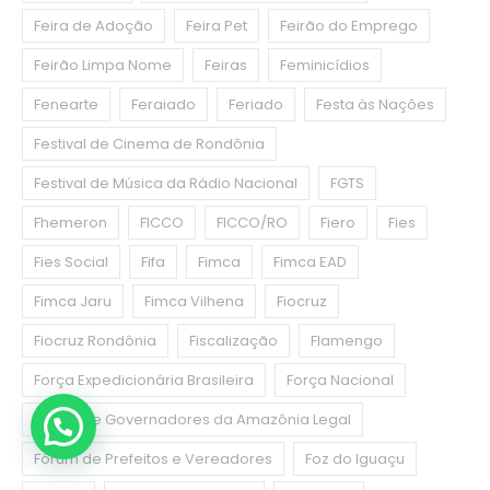
Feira de Adoção
Feira Pet
Feirão do Emprego
Feirão Limpa Nome
Feiras
Feminicídios
Fenearte
Feraiado
Feriado
Festa às Nações
Festival de Cinema de Rondônia
Festival de Música da Rádio Nacional
FGTS
Fhemeron
FICCO
FICCO/RO
Fiero
Fies
Fies Social
Fifa
Fimca
Fimca EAD
Fimca Jaru
Fimca Vilhena
Fiocruz
Fiocruz Rondônia
Fiscalização
Flamengo
Força Expedicionária Brasileira
Força Nacional
Fórum de Governadores da Amazônia Legal
Fórum de Prefeitos e Vereadores
Foz do Iguaçu