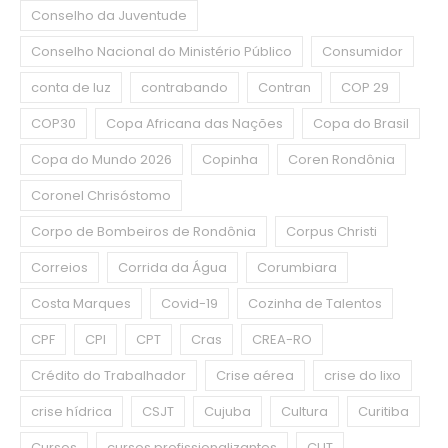
Conselho da Juventude
Conselho Nacional do Ministério Público
Consumidor
conta de luz
contrabando
Contran
COP 29
COP30
Copa Africana das Nações
Copa do Brasil
Copa do Mundo 2026
Copinha
Coren Rondônia
Coronel Chrisóstomo
Corpo de Bombeiros de Rondônia
Corpus Christi
Correios
Corrida da Água
Corumbiara
Costa Marques
Covid-19
Cozinha de Talentos
CPF
CPI
CPT
Cras
CREA-RO
Crédito do Trabalhador
Crise aérea
crise do lixo
crise hídrica
CSJT
Cujuba
Cultura
Curitiba
Cursos
cursos profissionalizantes
CUT