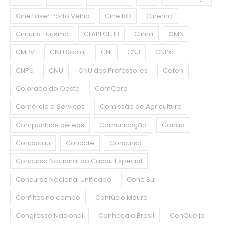
Cine Laser Porto Velho
Cine RO
Cinema
Circuito Turismo
CLAPI CLUB
Clima
CMN
CMPV
CNH Social
CNI
CNJ
CNPq
CNPU
CNU
CNU dos Professores
Cofen
Colorado do Oeste
ComCard
Comércio e Serviços
Comissão de Agricultura
Companhias aéreas
Comunicação
Conab
Concacau
Concafé
Concurso
Concurso Nacional do Cacau Especial
Concurso Nacional Unificado
Cone Sul
Conflitos no campo
Confúcio Moura
Congresso Nacional
Conheça o Brasil
ConQueijo