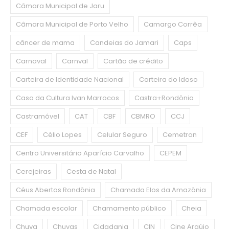
Câmara Municipal de Jaru
Câmara Municipal de Porto Velho
Camargo Corrêa
câncer de mama
Candeias do Jamari
Caps
Carnaval
Carnval
Cartão de crédito
Carteira de Identidade Nacional
Carteira do Idoso
Casa da Cultura Ivan Marrocos
Castra+Rondônia
Castramóvel
CAT
CBF
CBMRO
CCJ
CEF
Célio Lopes
Celular Seguro
Cemetron
Centro Universitário Aparício Carvalho
CEPEM
Cerejeiras
Cesta de Natal
Céus Abertos Rondônia
Chamada Elos da Amazônia
Chamada escolar
Chamamento público
Cheia
Chuva
Chuvas
Cidadania
CIN
Cine Araújo