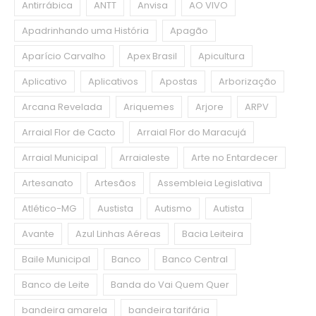
Antirrábica
ANTT
Anvisa
AO VIVO
Apadrinhando uma História
Apagão
Aparício Carvalho
Apex Brasil
Apicultura
Aplicativo
Aplicativos
Apostas
Arborização
Arcana Revelada
Ariquemes
Arjore
ARPV
Arraial Flor de Cacto
Arraial Flor do Maracujá
Arraial Municipal
Arraialeste
Arte no Entardecer
Artesanato
Artesãos
Assembleia Legislativa
Atlético-MG
Austista
Autismo
Autista
Avante
Azul Linhas Aéreas
Bacia Leiteira
Baile Municipal
Banco
Banco Central
Banco de Leite
Banda do Vai Quem Quer
bandeira amarela
bandeira tarifária