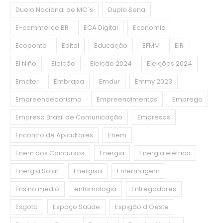
Duelo Nacional de MC´s
Dupla Sena
E-commerce.BR
ECA Digital
Economia
Ecoponto
Edital
Educação
EFMM
EIR
El Niño
Eleição
Eleição 2024
Eleições 2024
Emater
Embrapa
Emdur
Emmy 2023
Empreendedorismo
Empreendimentos
Emprego
Empresa Brasil de Comunicação
Empresas
Encontro de Apicultores
Enem
Enem dos Concursos
Energia
Energia elétrica
Energia Solar
Energisa
Enfermagem
Ensino médio
entomologia
Entregadores
Esgoto
Espaço Saúde
Espigão d'Oeste