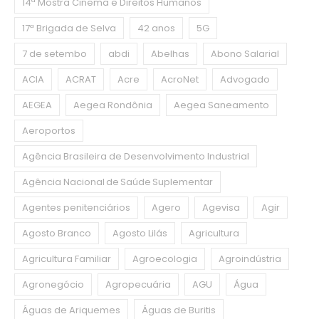
14ª Mostra Cinema e Direitos Humanos
17ª Brigada de Selva
42 anos
5G
7 de setembo
abdi
Abelhas
Abono Salarial
ACIA
ACRAT
Acre
AcroNet
Advogado
AEGEA
Aegea Rondônia
Aegea Saneamento
Aeroportos
Agência Brasileira de Desenvolvimento Industrial
Agência Nacional de Saúde Suplementar
Agentes penitenciários
Agero
Agevisa
Agir
Agosto Branco
Agosto Lilás
Agricultura
Agricultura Familiar
Agroecologia
Agroindústria
Agronegócio
Agropecuária
AGU
Água
Águas de Ariquemes
Águas de Buritis