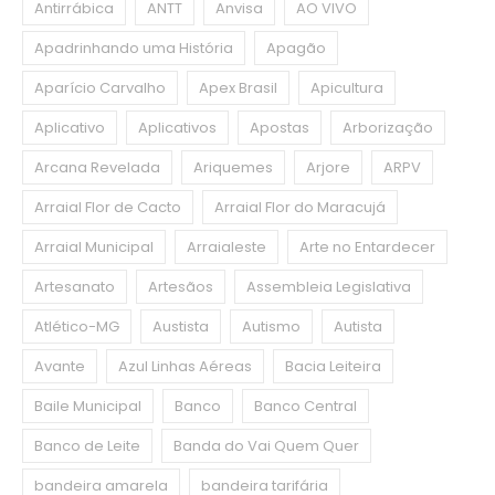
Antirrábica
ANTT
Anvisa
AO VIVO
Apadrinhando uma História
Apagão
Aparício Carvalho
Apex Brasil
Apicultura
Aplicativo
Aplicativos
Apostas
Arborização
Arcana Revelada
Ariquemes
Arjore
ARPV
Arraial Flor de Cacto
Arraial Flor do Maracujá
Arraial Municipal
Arraialeste
Arte no Entardecer
Artesanato
Artesãos
Assembleia Legislativa
Atlético-MG
Austista
Autismo
Autista
Avante
Azul Linhas Aéreas
Bacia Leiteira
Baile Municipal
Banco
Banco Central
Banco de Leite
Banda do Vai Quem Quer
bandeira amarela
bandeira tarifária