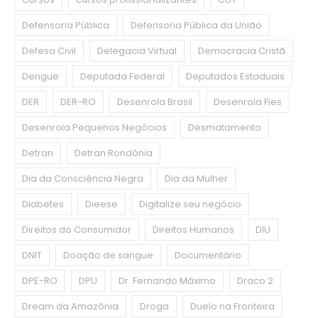
Defensoria Pública
Defensoria Pública da União
Defesa Civil
Delegacia Virtual
Democracia Cristã
Dengue
Deputada Federal
Deputados Estaduais
DER
DER-RO
Desenrola Brasil
Desenrola Fies
Desenrola Pequenos Negócios
Desmatamento
Detran
Detran Rondônia
Dia da Consciência Negra
Dia da Mulher
Diabetes
Dieese
Digitalize seu negócio
Direitos do Consumidor
Direitos Humanos
DIU
DNIT
Doação de sangue
Documentário
DPE-RO
DPU
Dr. Fernando Máximo
Draco 2
Dream da Amazônia
Droga
Duelo na Fronteira