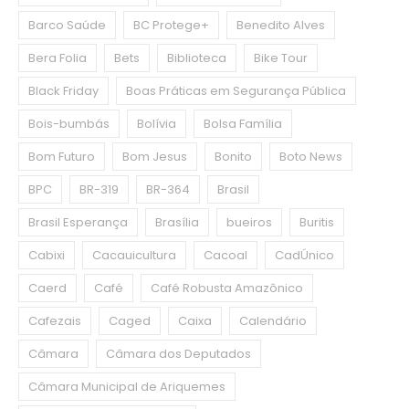
Barco Saúde
BC Protege+
Benedito Alves
Bera Folia
Bets
Biblioteca
Bike Tour
Black Friday
Boas Práticas em Segurança Pública
Bois-bumbás
Bolívia
Bolsa Família
Bom Futuro
Bom Jesus
Bonito
Boto News
BPC
BR-319
BR-364
Brasil
Brasil Esperança
Brasília
bueiros
Buritis
Cabixi
Cacauicultura
Cacoal
CadÚnico
Caerd
Café
Café Robusta Amazônico
Cafezais
Caged
Caixa
Calendário
Câmara
Câmara dos Deputados
Câmara Municipal de Ariquemes