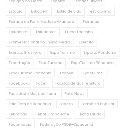
Espigão do Oeste
Esporte
Estados Unidos
Estágio
Estiagem
Estilo de vida
estrabismo
Estrada de Ferro Madeira-Mamoré
Estradas
Estudante
Estudantes
Euma Tourinho
Exame Nacional do Ensino Médio
Exercíto
Exército Brasileiro
Expo Turismo
Exporta Rondônia
Exportação
ExpoTurismo
ExpoTurismo Rôndonia
ExpoTurismo Rondônia
Expovel
Eyder Brasil
Facebook
Facer
Faculdade da Prefeitura
Faculdade Metropolitana
Fake News
Fale Bem de Rondônia
Fapero
Farmácia Popular
Febraban
Febre Oropouche
Fecha Laudo
Fecomercio
Federação PSDB-Cidadania