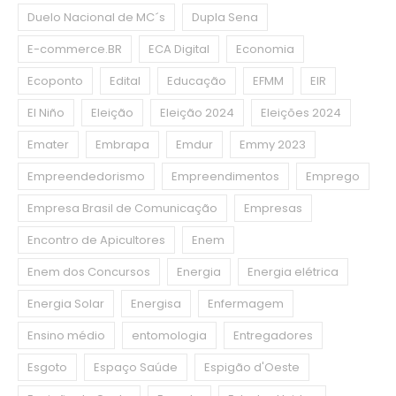
Duelo Nacional de MC´s
Dupla Sena
E-commerce.BR
ECA Digital
Economia
Ecoponto
Edital
Educação
EFMM
EIR
El Niño
Eleição
Eleição 2024
Eleições 2024
Emater
Embrapa
Emdur
Emmy 2023
Empreendedorismo
Empreendimentos
Emprego
Empresa Brasil de Comunicação
Empresas
Encontro de Apicultores
Enem
Enem dos Concursos
Energia
Energia elétrica
Energia Solar
Energisa
Enfermagem
Ensino médio
entomologia
Entregadores
Esgoto
Espaço Saúde
Espigão d'Oeste