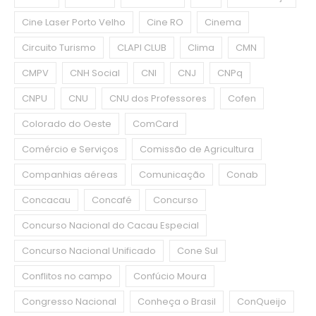
Cine Laser Porto Velho
Cine RO
Cinema
Circuito Turismo
CLAPI CLUB
Clima
CMN
CMPV
CNH Social
CNI
CNJ
CNPq
CNPU
CNU
CNU dos Professores
Cofen
Colorado do Oeste
ComCard
Comércio e Serviços
Comissão de Agricultura
Companhias aéreas
Comunicação
Conab
Concacau
Concafé
Concurso
Concurso Nacional do Cacau Especial
Concurso Nacional Unificado
Cone Sul
Conflitos no campo
Confúcio Moura
Congresso Nacional
Conheça o Brasil
ConQueijo