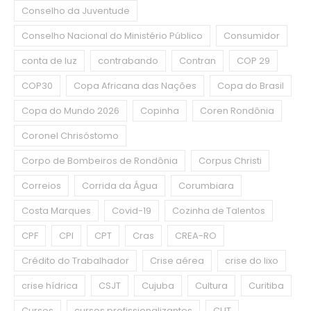
Conselho da Juventude
Conselho Nacional do Ministério Público
Consumidor
conta de luz
contrabando
Contran
COP 29
COP30
Copa Africana das Nações
Copa do Brasil
Copa do Mundo 2026
Copinha
Coren Rondônia
Coronel Chrisóstomo
Corpo de Bombeiros de Rondônia
Corpus Christi
Correios
Corrida da Água
Corumbiara
Costa Marques
Covid-19
Cozinha de Talentos
CPF
CPI
CPT
Cras
CREA-RO
Crédito do Trabalhador
Crise aérea
crise do lixo
crise hídrica
CSJT
Cujuba
Cultura
Curitiba
Cursos
cursos profissionalizantes
CUT