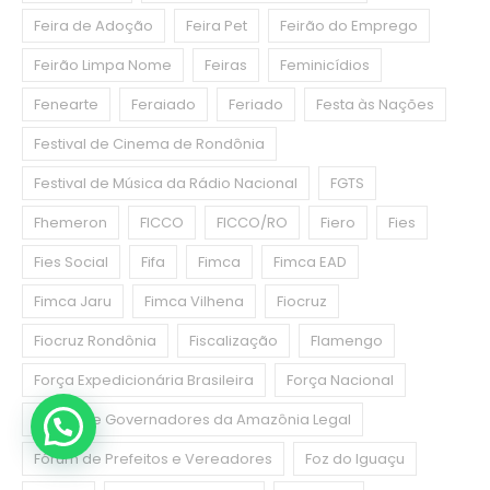
Feira de Adoção
Feira Pet
Feirão do Emprego
Feirão Limpa Nome
Feiras
Feminicídios
Fenearte
Feraiado
Feriado
Festa às Nações
Festival de Cinema de Rondônia
Festival de Música da Rádio Nacional
FGTS
Fhemeron
FICCO
FICCO/RO
Fiero
Fies
Fies Social
Fifa
Fimca
Fimca EAD
Fimca Jaru
Fimca Vilhena
Fiocruz
Fiocruz Rondônia
Fiscalização
Flamengo
Força Expedicionária Brasileira
Força Nacional
Fórum de Governadores da Amazônia Legal
Fórum de Prefeitos e Vereadores
Foz do Iguaçu