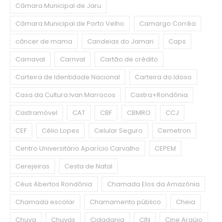
Câmara Municipal de Jaru
Câmara Municipal de Porto Velho
Camargo Corrêa
câncer de mama
Candeias do Jamari
Caps
Carnaval
Carnval
Cartão de crédito
Carteira de Identidade Nacional
Carteira do Idoso
Casa da Cultura Ivan Marrocos
Castra+Rondônia
Castramóvel
CAT
CBF
CBMRO
CCJ
CEF
Célio Lopes
Celular Seguro
Cemetron
Centro Universitário Aparício Carvalho
CEPEM
Cerejeiras
Cesta de Natal
Céus Abertos Rondônia
Chamada Elos da Amazônia
Chamada escolar
Chamamento público
Cheia
Chuva
Chuvas
Cidadania
CIN
Cine Araújo