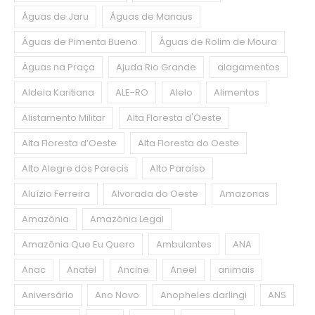
Águas de Jaru
Águas de Manaus
Águas de Pimenta Bueno
Águas de Rolim de Moura
Águas na Praça
Ajuda Rio Grande
alagamentos
Aldeia Karitiana
ALE-RO
Alelo
Alimentos
Alistamento Militar
Alta Floresta d'Oeste
Alta Floresta d’Oeste
Alta Floresta do Oeste
Alto Alegre dos Parecis
Alto Paraíso
Aluízio Ferreira
Alvorada do Oeste
Amazonas
Amazônia
Amazônia Legal
Amazônia Que Eu Quero
Ambulantes
ANA
Anac
Anatel
Ancine
Aneel
animais
Aniversário
Ano Novo
Anopheles darlingi
ANS