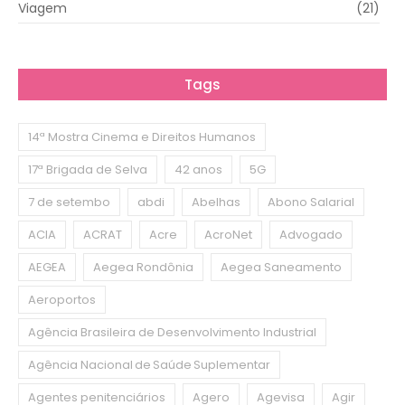
Viagem
(21)
Tags
14ª Mostra Cinema e Direitos Humanos
17ª Brigada de Selva
42 anos
5G
7 de setembo
abdi
Abelhas
Abono Salarial
ACIA
ACRAT
Acre
AcroNet
Advogado
AEGEA
Aegea Rondônia
Aegea Saneamento
Aeroportos
Agência Brasileira de Desenvolvimento Industrial
Agência Nacional de Saúde Suplementar
Agentes penitenciários
Agero
Agevisa
Agir