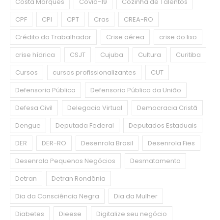
Costa Marques
Covid-19
Cozinha de Talentos
CPF
CPI
CPT
Cras
CREA-RO
Crédito do Trabalhador
Crise aérea
crise do lixo
crise hídrica
CSJT
Cujuba
Cultura
Curitiba
Cursos
cursos profissionalizantes
CUT
Defensoria Pública
Defensoria Pública da União
Defesa Civil
Delegacia Virtual
Democracia Cristã
Dengue
Deputada Federal
Deputados Estaduais
DER
DER-RO
Desenrola Brasil
Desenrola Fies
Desenrola Pequenos Negócios
Desmatamento
Detran
Detran Rondônia
Dia da Consciência Negra
Dia da Mulher
Diabetes
Dieese
Digitalize seu negócio