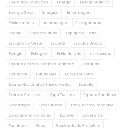
Enem dos Concursos
Energia
Energia elétrica
Energia Solar
Energisa
Enfermagem
Ensino médio
entomologia
Entregadores
Esgoto
Espaço Saúde
Espigão d'Oeste
Espigão do Oeste
Esporte
Estados Unidos
Estágio
Estiagem
Estilo de vida
estrabismo
Estrada de Ferro Madeira-Mamoré
Estradas
Estudante
Estudantes
Euma Tourinho
Exame Nacional do Ensino Médio
Exercíto
Exército Brasileiro
Expo Turismo
Exporta Rondônia
Exportação
ExpoTurismo
ExpoTurismo Rôndonia
ExpoTurismo Rondônia
Expovel
Eyder Brasil
Facebook
Facer
Faculdade da Prefeitura