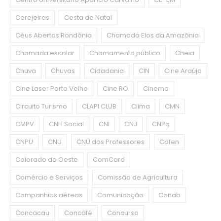
Cerejeiras
Cesta de Natal
Céus Abertos Rondônia
Chamada Elos da Amazônia
Chamada escolar
Chamamento público
Cheia
Chuva
Chuvas
Cidadania
CIN
Cine Araújo
Cine Laser Porto Velho
Cine RO
Cinema
Circuito Turismo
CLAPI CLUB
Clima
CMN
CMPV
CNH Social
CNI
CNJ
CNPq
CNPU
CNU
CNU dos Professores
Cofen
Colorado do Oeste
ComCard
Comércio e Serviços
Comissão de Agricultura
Companhias aéreas
Comunicação
Conab
Concacau
Concafé
Concurso