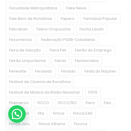
Faculdade Metropolitana
Fake News
Fale Bem de Rondônia
Fapero
Farmácia Popular
Febraban
Febre Oropouche
Fecha Laudo
Fecomercio
Federação PSDB-Cidadania
Feira de Adoção
Feira Pet
Feirão do Emprego
Feirão Limpa Nome
Feiras
Feminicídios
Fenearte
Feraiado
Feriado
Festa às Nações
Festival de Cinema de Rondônia
Festival de Música da Rádio Nacional
FGTS
Fhemeron
FICCO
FICCO/RO
Fiero
Fies
Fies Social
Fifa
Fimca
Fimca EAD
Fimca Jaru
Fimca Vilhena
Fiocruz