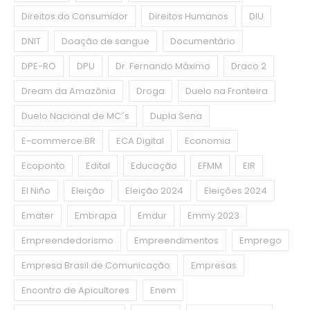
Direitos do Consumidor
Direitos Humanos
DIU
DNIT
Doação de sangue
Documentário
DPE-RO
DPU
Dr. Fernando Máximo
Draco 2
Dream da Amazônia
Droga
Duelo na Fronteira
Duelo Nacional de MC´s
Dupla Sena
E-commerce.BR
ECA Digital
Economia
Ecoponto
Edital
Educação
EFMM
EIR
El Niño
Eleição
Eleição 2024
Eleições 2024
Emater
Embrapa
Emdur
Emmy 2023
Empreendedorismo
Empreendimentos
Emprego
Empresa Brasil de Comunicação
Empresas
Encontro de Apicultores
Enem