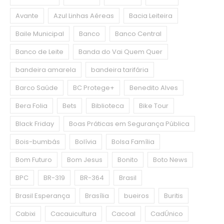
Avante
Azul Linhas Aéreas
Bacia Leiteira
Baile Municipal
Banco
Banco Central
Banco de Leite
Banda do Vai Quem Quer
bandeira amarela
bandeira tarifária
Barco Saúde
BC Protege+
Benedito Alves
Bera Folia
Bets
Biblioteca
Bike Tour
Black Friday
Boas Práticas em Segurança Pública
Bois-bumbás
Bolívia
Bolsa Família
Bom Futuro
Bom Jesus
Bonito
Boto News
BPC
BR-319
BR-364
Brasil
Brasil Esperança
Brasília
bueiros
Buritis
Cabixi
Cacauicultura
Cacoal
CadÚnico