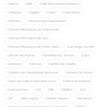
Caerd
Café
Café Robusta Amazônico
Cafezais
Caged
Caixa
Calendário
Câmara
Câmara dos Deputados
Câmara Municipal de Ariquemes
Câmara Municipal de Jaru
Câmara Municipal de Porto Velho
Camargo Corrêa
câncer de mama
Candeias do Jamari
Caps
Carnaval
Carnval
Cartão de crédito
Carteira de Identidade Nacional
Carteira do Idoso
Casa da Cultura Ivan Marrocos
Castra+Rondônia
Castramóvel
CAT
CBF
CBMRO
CCJ
CEF
Célio Lopes
Celular Seguro
Cemetron
Centro Universitário Aparício Carvalho
CEPEM