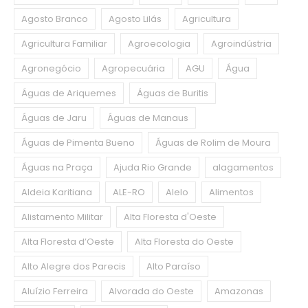
Agosto Branco
Agosto Lilás
Agricultura
Agricultura Familiar
Agroecologia
Agroindústria
Agronegócio
Agropecuária
AGU
Água
Águas de Ariquemes
Águas de Buritis
Águas de Jaru
Águas de Manaus
Águas de Pimenta Bueno
Águas de Rolim de Moura
Águas na Praça
Ajuda Rio Grande
alagamentos
Aldeia Karitiana
ALE-RO
Alelo
Alimentos
Alistamento Militar
Alta Floresta d'Oeste
Alta Floresta d’Oeste
Alta Floresta do Oeste
Alto Alegre dos Parecis
Alto Paraíso
Aluízio Ferreira
Alvorada do Oeste
Amazonas