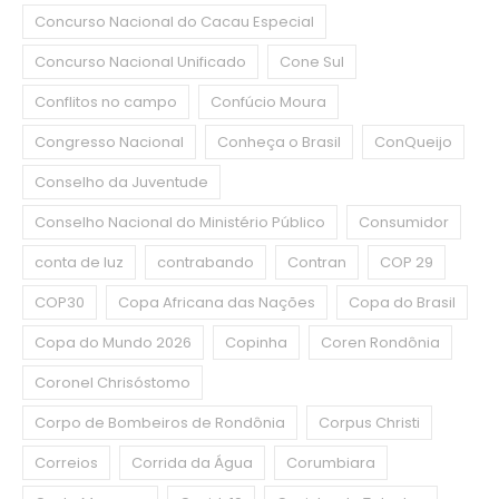
Concurso Nacional do Cacau Especial
Concurso Nacional Unificado
Cone Sul
Conflitos no campo
Confúcio Moura
Congresso Nacional
Conheça o Brasil
ConQueijo
Conselho da Juventude
Conselho Nacional do Ministério Público
Consumidor
conta de luz
contrabando
Contran
COP 29
COP30
Copa Africana das Nações
Copa do Brasil
Copa do Mundo 2026
Copinha
Coren Rondônia
Coronel Chrisóstomo
Corpo de Bombeiros de Rondônia
Corpus Christi
Correios
Corrida da Água
Corumbiara