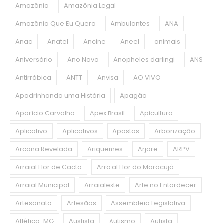
Amazônia
Amazônia Legal
Amazônia Que Eu Quero
Ambulantes
ANA
Anac
Anatel
Ancine
Aneel
animais
Aniversário
Ano Novo
Anopheles darlingi
ANS
Antirrábica
ANTT
Anvisa
AO VIVO
Apadrinhando uma História
Apagão
Aparício Carvalho
Apex Brasil
Apicultura
Aplicativo
Aplicativos
Apostas
Arborização
Arcana Revelada
Ariquemes
Arjore
ARPV
Arraial Flor de Cacto
Arraial Flor do Maracujá
Arraial Municipal
Arraialeste
Arte no Entardecer
Artesanato
Artesãos
Assembleia Legislativa
Atlético-MG
Austista
Autismo
Autista