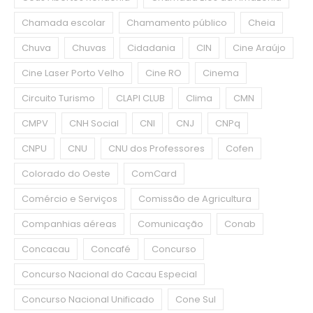
Chamada escolar
Chamamento público
Cheia
Chuva
Chuvas
Cidadania
CIN
Cine Araújo
Cine Laser Porto Velho
Cine RO
Cinema
Circuito Turismo
CLAPI CLUB
Clima
CMN
CMPV
CNH Social
CNI
CNJ
CNPq
CNPU
CNU
CNU dos Professores
Cofen
Colorado do Oeste
ComCard
Comércio e Serviços
Comissão de Agricultura
Companhias aéreas
Comunicação
Conab
Concacau
Concafé
Concurso
Concurso Nacional do Cacau Especial
Concurso Nacional Unificado
Cone Sul