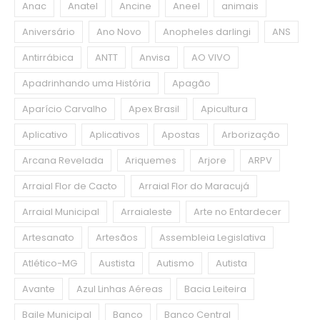
Anac
Anatel
Ancine
Aneel
animais
Aniversário
Ano Novo
Anopheles darlingi
ANS
Antirrábica
ANTT
Anvisa
AO VIVO
Apadrinhando uma História
Apagão
Aparício Carvalho
Apex Brasil
Apicultura
Aplicativo
Aplicativos
Apostas
Arborização
Arcana Revelada
Ariquemes
Arjore
ARPV
Arraial Flor de Cacto
Arraial Flor do Maracujá
Arraial Municipal
Arraialeste
Arte no Entardecer
Artesanato
Artesãos
Assembleia Legislativa
Atlético-MG
Austista
Autismo
Autista
Avante
Azul Linhas Aéreas
Bacia Leiteira
Baile Municipal
Banco
Banco Central