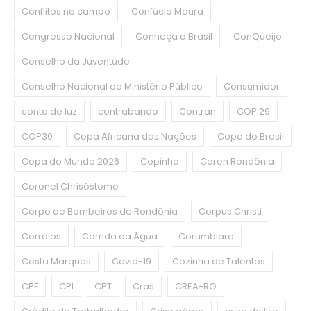
Conflitos no campo
Confúcio Moura
Congresso Nacional
Conheça o Brasil
ConQueijo
Conselho da Juventude
Conselho Nacional do Ministério Público
Consumidor
conta de luz
contrabando
Contran
COP 29
COP30
Copa Africana das Nações
Copa do Brasil
Copa do Mundo 2026
Copinha
Coren Rondônia
Coronel Chrisóstomo
Corpo de Bombeiros de Rondônia
Corpus Christi
Correios
Corrida da Água
Corumbiara
Costa Marques
Covid-19
Cozinha de Talentos
CPF
CPI
CPT
Cras
CREA-RO