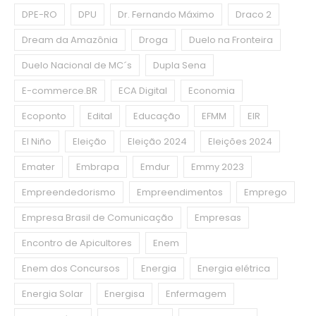
DPE-RO
DPU
Dr. Fernando Máximo
Draco 2
Dream da Amazônia
Droga
Duelo na Fronteira
Duelo Nacional de MC´s
Dupla Sena
E-commerce.BR
ECA Digital
Economia
Ecoponto
Edital
Educação
EFMM
EIR
El Niño
Eleição
Eleição 2024
Eleições 2024
Emater
Embrapa
Emdur
Emmy 2023
Empreendedorismo
Empreendimentos
Emprego
Empresa Brasil de Comunicação
Empresas
Encontro de Apicultores
Enem
Enem dos Concursos
Energia
Energia elétrica
Energia Solar
Energisa
Enfermagem