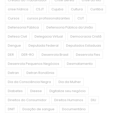
Crédito do Trabalhador
Crise aérea
crise do lixo
crise hídrica
CSJT
Cujuba
Cultura
Curitiba
Cursos
cursos profissionalizantes
CUT
Defensoria Pública
Defensoria Pública da União
Defesa Civil
Delegacia Virtual
Democracia Cristã
Dengue
Deputada Federal
Deputados Estaduais
DER
DER-RO
Desenrola Brasil
Desenrola Fies
Desenrola Pequenos Negócios
Desmatamento
Detran
Detran Rondônia
Dia da Consciência Negra
Dia da Mulher
Diabetes
Dieese
Digitalize seu negócio
Direitos do Consumidor
Direitos Humanos
DIU
DNIT
Doação de sangue
Documentário