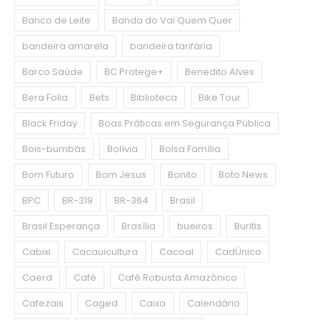
Banco de Leite
Banda do Vai Quem Quer
bandeira amarela
bandeira tarifária
Barco Saúde
BC Protege+
Benedito Alves
Bera Folia
Bets
Biblioteca
Bike Tour
Black Friday
Boas Práticas em Segurança Pública
Bois-bumbás
Bolívia
Bolsa Família
Bom Futuro
Bom Jesus
Bonito
Boto News
BPC
BR-319
BR-364
Brasil
Brasil Esperança
Brasília
bueiros
Buritis
Cabixi
Cacauicultura
Cacoal
CadÚnico
Caerd
Café
Café Robusta Amazônico
Cafezais
Caged
Caixa
Calendário