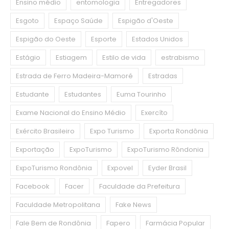
Ensino médio
entomologia
Entregadores
Esgoto
Espaço Saúde
Espigão d'Oeste
Espigão do Oeste
Esporte
Estados Unidos
Estágio
Estiagem
Estilo de vida
estrabismo
Estrada de Ferro Madeira-Mamoré
Estradas
Estudante
Estudantes
Euma Tourinho
Exame Nacional do Ensino Médio
Exercíto
Exército Brasileiro
Expo Turismo
Exporta Rondônia
Exportação
ExpoTurismo
ExpoTurismo Rôndonia
ExpoTurismo Rondônia
Expovel
Eyder Brasil
Facebook
Facer
Faculdade da Prefeitura
Faculdade Metropolitana
Fake News
Fale Bem de Rondônia
Fapero
Farmácia Popular