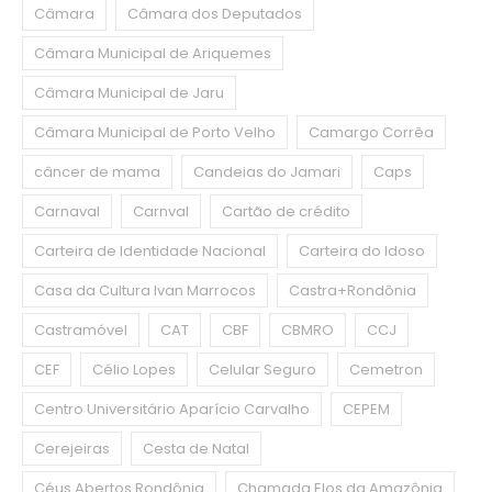
Câmara
Câmara dos Deputados
Câmara Municipal de Ariquemes
Câmara Municipal de Jaru
Câmara Municipal de Porto Velho
Camargo Corrêa
câncer de mama
Candeias do Jamari
Caps
Carnaval
Carnval
Cartão de crédito
Carteira de Identidade Nacional
Carteira do Idoso
Casa da Cultura Ivan Marrocos
Castra+Rondônia
Castramóvel
CAT
CBF
CBMRO
CCJ
CEF
Célio Lopes
Celular Seguro
Cemetron
Centro Universitário Aparício Carvalho
CEPEM
Cerejeiras
Cesta de Natal
Céus Abertos Rondônia
Chamada Elos da Amazônia