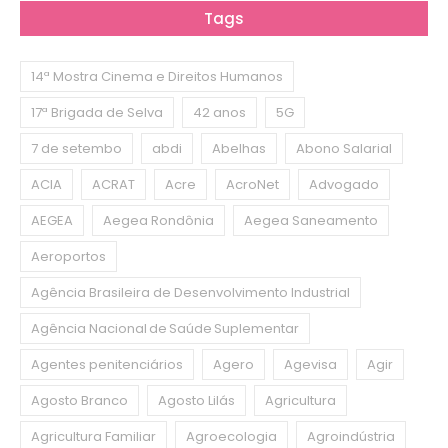
Tags
14ª Mostra Cinema e Direitos Humanos
17ª Brigada de Selva
42 anos
5G
7 de setembo
abdi
Abelhas
Abono Salarial
ACIA
ACRAT
Acre
AcroNet
Advogado
AEGEA
Aegea Rondônia
Aegea Saneamento
Aeroportos
Agência Brasileira de Desenvolvimento Industrial
Agência Nacional de Saúde Suplementar
Agentes penitenciários
Agero
Agevisa
Agir
Agosto Branco
Agosto Lilás
Agricultura
Agricultura Familiar
Agroecologia
Agroindústria