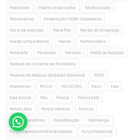
Febraban
Febre Oropouche
Fecha Laudo
Fecomercio
Federação PSDB-Cidadania
Feira de Adoção
Feira Pet
Feirão do Emprego
Feirão Limpa Nome
Feiras
Feminicídios
Fenearte
Feraiado
Feriado
Festa às Nações
Festival de Cinema de Rondônia
Festival de Música da Rádio Nacional
FGTS
Fhemeron
FICCO
FICCO/RO
Fiero
Fies
Fies Social
Fifa
Fimca
Fimca EAD
Fimca Jaru
Fimca Vilhena
Fiocruz
Fiocruz Rondônia
Fiscalização
Flamengo
Força Expedicionária Brasileira
Força Nacional