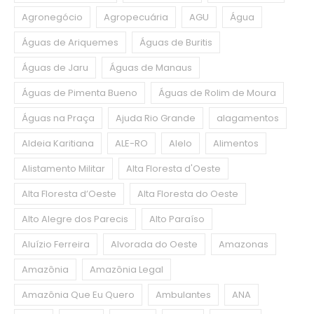
Agronegócio
Agropecuária
AGU
Água
Águas de Ariquemes
Águas de Buritis
Águas de Jaru
Águas de Manaus
Águas de Pimenta Bueno
Águas de Rolim de Moura
Águas na Praça
Ajuda Rio Grande
alagamentos
Aldeia Karitiana
ALE-RO
Alelo
Alimentos
Alistamento Militar
Alta Floresta d'Oeste
Alta Floresta d’Oeste
Alta Floresta do Oeste
Alto Alegre dos Parecis
Alto Paraíso
Aluízio Ferreira
Alvorada do Oeste
Amazonas
Amazônia
Amazônia Legal
Amazônia Que Eu Quero
Ambulantes
ANA