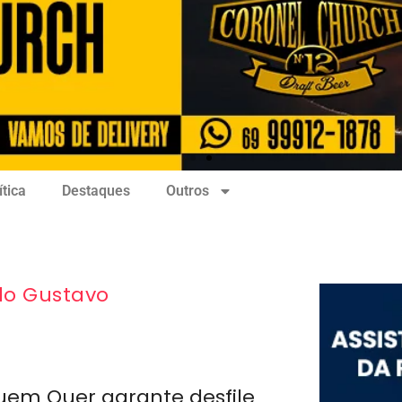
ítica
Destaques
Outros
ulo Gustavo
uem Quer garante desfile