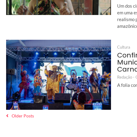
Um dos ci
em uma es
realismo 
amazônic
Cultura
Confi
Munic
Carna
Redação -
A folia c
Older Posts