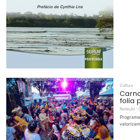
Cultura
Carna
folia
Redação -
Programaç
valorizam 