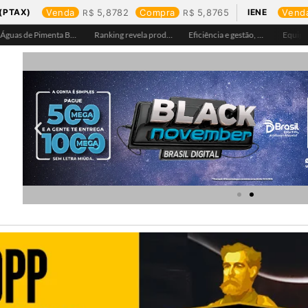
(PTAX)
Venda
5,8782
Compra
5,8765
IENE
Vend
Águas de Pimenta Bueno amplia rede de abastecimento e leva água tratada para moradores da região do aeroporto
Ranking revela produtos mais comprados em cada estado e aponta drone como destaque em Rondônia
Eficiência e gestão, Buritis se torna referência em controle de perdas de água
Equipes da Aegea Rondônia passam por treinamento de prevenção e combate a princípios de incêndio e segurança no trabalho com inflamáveis