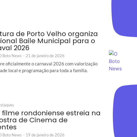
itura de Porto Velho organiza
cional Baile Municipal para o
val 2026
 O Boto News
-
21 de janeiro de 2026
re oficialmente o carnaval 2026 com valorização
dade local e programação para toda a família.
staques
: filme rondoniense estreia na
ostra de Cinema de
entes
 O Boto News
-
19 de janeiro de 2026