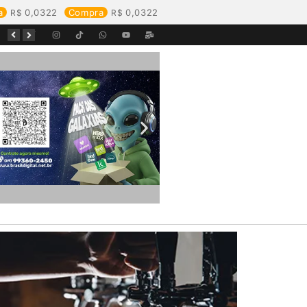
a
0,0322
Compra
0,0322
Começa o Festival Peixes da Amazônia na Estrada de Ferro Madeira-Mamoré
Durante reunião, Águas de Pimenta Bueno detalha investimentos e avanços no saneamento do município
Águas de Rolim de Moura promove conscientização sobre a importância e uso correto da rede de esgoto