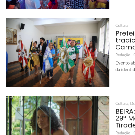
Cultura
Prefe
tradi
Carna
Redação -
Evento ab
da identi
Cultura
,
De
BEIRA
29ª M
Tirad
Redação -