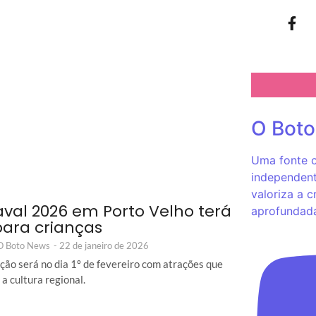
O Bot
Uma fonte c
independent
valoriza a c
val 2026 em Porto Velho terá
aprofundad
 para crianças
 O Boto News
-
22 de janeiro de 2026
ão será no dia 1º de fevereiro com atrações que
a cultura regional.