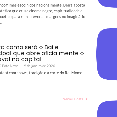
nco filmes escolhidos nacionalmente, Beira aposta
tética que cruza cinema negro, espiritualidade e
poético para reinscrever as margens no imaginário
o.
ra como será o Baile
ipal que abre oficialmente o
val na capital
 O Boto News
-
19 de janeiro de 2026
ontará com shows, tradição e a corte do Rei Momo.
Newer Posts