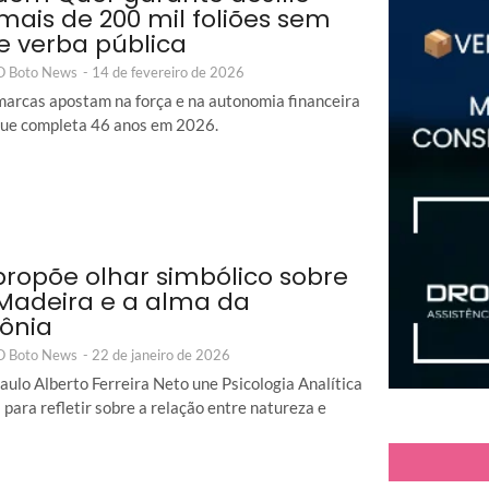
mais de 200 mil foliões sem
e verba pública
 O Boto News
-
14 de fevereiro de 2026
arcas apostam na força e na autonomia financeira
que completa 46 anos em 2026.
 propõe olhar simbólico sobre
 Madeira e a alma da
ônia
 O Boto News
-
22 de janeiro de 2026
aulo Alberto Ferreira Neto une Psicologia Analítica
 para refletir sobre a relação entre natureza e