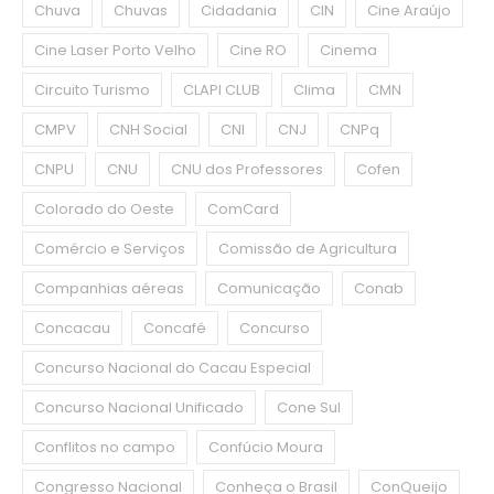
Chuva
Chuvas
Cidadania
CIN
Cine Araújo
Cine Laser Porto Velho
Cine RO
Cinema
Circuito Turismo
CLAPI CLUB
Clima
CMN
CMPV
CNH Social
CNI
CNJ
CNPq
CNPU
CNU
CNU dos Professores
Cofen
Colorado do Oeste
ComCard
Comércio e Serviços
Comissão de Agricultura
Companhias aéreas
Comunicação
Conab
Concacau
Concafé
Concurso
Concurso Nacional do Cacau Especial
Concurso Nacional Unificado
Cone Sul
Conflitos no campo
Confúcio Moura
Congresso Nacional
Conheça o Brasil
ConQueijo