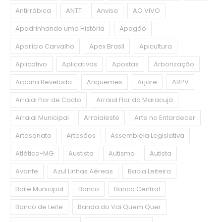
Antirrábica
ANTT
Anvisa
AO VIVO
Apadrinhando uma História
Apagão
Aparício Carvalho
Apex Brasil
Apicultura
Aplicativo
Aplicativos
Apostas
Arborização
Arcana Revelada
Ariquemes
Arjore
ARPV
Arraial Flor de Cacto
Arraial Flor do Maracujá
Arraial Municipal
Arraialeste
Arte no Entardecer
Artesanato
Artesãos
Assembleia Legislativa
Atlético-MG
Austista
Autismo
Autista
Avante
Azul Linhas Aéreas
Bacia Leiteira
Baile Municipal
Banco
Banco Central
Banco de Leite
Banda do Vai Quem Quer