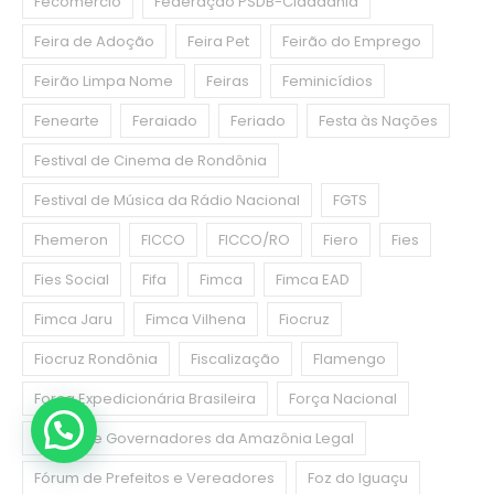
Fecomercio
Federação PSDB-Cidadania
Feira de Adoção
Feira Pet
Feirão do Emprego
Feirão Limpa Nome
Feiras
Feminicídios
Fenearte
Feraiado
Feriado
Festa às Nações
Festival de Cinema de Rondônia
Festival de Música da Rádio Nacional
FGTS
Fhemeron
FICCO
FICCO/RO
Fiero
Fies
Fies Social
Fifa
Fimca
Fimca EAD
Fimca Jaru
Fimca Vilhena
Fiocruz
Fiocruz Rondônia
Fiscalização
Flamengo
Força Expedicionária Brasileira
Força Nacional
Fórum de Governadores da Amazônia Legal
Fórum de Prefeitos e Vereadores
Foz do Iguaçu