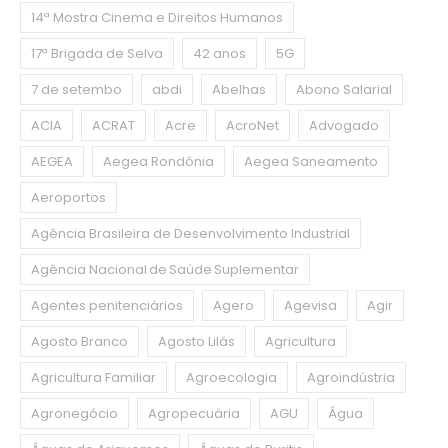
14ª Mostra Cinema e Direitos Humanos
17ª Brigada de Selva
42 anos
5G
7 de setembo
abdi
Abelhas
Abono Salarial
ACIA
ACRAT
Acre
AcroNet
Advogado
AEGEA
Aegea Rondônia
Aegea Saneamento
Aeroportos
Agência Brasileira de Desenvolvimento Industrial
Agência Nacional de Saúde Suplementar
Agentes penitenciários
Agero
Agevisa
Agir
Agosto Branco
Agosto Lilás
Agricultura
Agricultura Familiar
Agroecologia
Agroindústria
Agronegócio
Agropecuária
AGU
Água