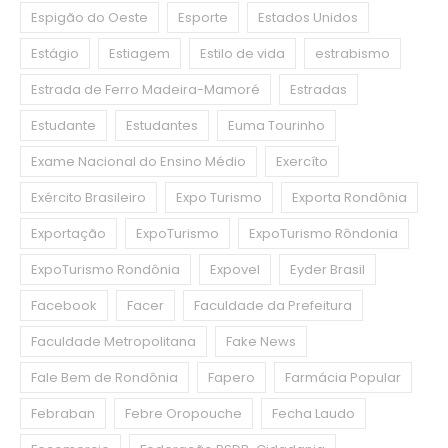
Espigão do Oeste
Esporte
Estados Unidos
Estágio
Estiagem
Estilo de vida
estrabismo
Estrada de Ferro Madeira-Mamoré
Estradas
Estudante
Estudantes
Euma Tourinho
Exame Nacional do Ensino Médio
Exercíto
Exército Brasileiro
Expo Turismo
Exporta Rondônia
Exportação
ExpoTurismo
ExpoTurismo Rôndonia
ExpoTurismo Rondônia
Expovel
Eyder Brasil
Facebook
Facer
Faculdade da Prefeitura
Faculdade Metropolitana
Fake News
Fale Bem de Rondônia
Fapero
Farmácia Popular
Febraban
Febre Oropouche
Fecha Laudo