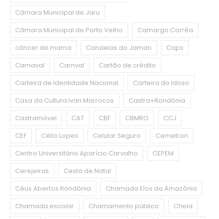
Câmara Municipal de Jaru
Câmara Municipal de Porto Velho
Camargo Corrêa
câncer de mama
Candeias do Jamari
Caps
Carnaval
Carnval
Cartão de crédito
Carteira de Identidade Nacional
Carteira do Idoso
Casa da Cultura Ivan Marrocos
Castra+Rondônia
Castramóvel
CAT
CBF
CBMRO
CCJ
CEF
Célio Lopes
Celular Seguro
Cemetron
Centro Universitário Aparício Carvalho
CEPEM
Cerejeiras
Cesta de Natal
Céus Abertos Rondônia
Chamada Elos da Amazônia
Chamada escolar
Chamamento público
Cheia