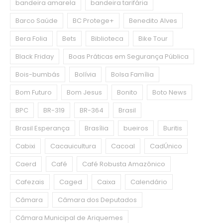
bandeira amarela
bandeira tarifária
Barco Saúde
BC Protege+
Benedito Alves
Bera Folia
Bets
Biblioteca
Bike Tour
Black Friday
Boas Práticas em Segurança Pública
Bois-bumbás
Bolívia
Bolsa Família
Bom Futuro
Bom Jesus
Bonito
Boto News
BPC
BR-319
BR-364
Brasil
Brasil Esperança
Brasília
bueiros
Buritis
Cabixi
Cacauicultura
Cacoal
CadÚnico
Caerd
Café
Café Robusta Amazônico
Cafezais
Caged
Caixa
Calendário
Câmara
Câmara dos Deputados
Câmara Municipal de Ariquemes