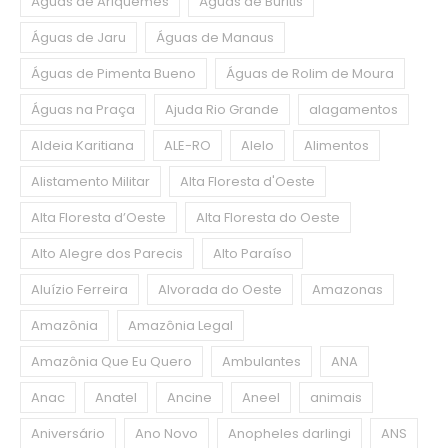
Águas de Ariquemes
Águas de Buritis
Águas de Jaru
Águas de Manaus
Águas de Pimenta Bueno
Águas de Rolim de Moura
Águas na Praça
Ajuda Rio Grande
alagamentos
Aldeia Karitiana
ALE-RO
Alelo
Alimentos
Alistamento Militar
Alta Floresta d'Oeste
Alta Floresta d’Oeste
Alta Floresta do Oeste
Alto Alegre dos Parecis
Alto Paraíso
Aluízio Ferreira
Alvorada do Oeste
Amazonas
Amazônia
Amazônia Legal
Amazônia Que Eu Quero
Ambulantes
ANA
Anac
Anatel
Ancine
Aneel
animais
Aniversário
Ano Novo
Anopheles darlingi
ANS