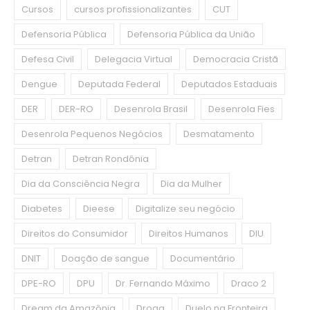
Cursos
cursos profissionalizantes
CUT
Defensoria Pública
Defensoria Pública da União
Defesa Civil
Delegacia Virtual
Democracia Cristã
Dengue
Deputada Federal
Deputados Estaduais
DER
DER-RO
Desenrola Brasil
Desenrola Fies
Desenrola Pequenos Negócios
Desmatamento
Detran
Detran Rondônia
Dia da Consciência Negra
Dia da Mulher
Diabetes
Dieese
Digitalize seu negócio
Direitos do Consumidor
Direitos Humanos
DIU
DNIT
Doação de sangue
Documentário
DPE-RO
DPU
Dr. Fernando Máximo
Draco 2
Dream da Amazônia
Droga
Duelo na Fronteira