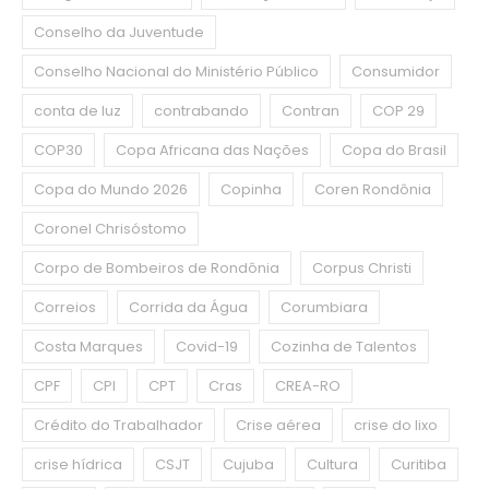
Conselho da Juventude
Conselho Nacional do Ministério Público
Consumidor
conta de luz
contrabando
Contran
COP 29
COP30
Copa Africana das Nações
Copa do Brasil
Copa do Mundo 2026
Copinha
Coren Rondônia
Coronel Chrisóstomo
Corpo de Bombeiros de Rondônia
Corpus Christi
Correios
Corrida da Água
Corumbiara
Costa Marques
Covid-19
Cozinha de Talentos
CPF
CPI
CPT
Cras
CREA-RO
Crédito do Trabalhador
Crise aérea
crise do lixo
crise hídrica
CSJT
Cujuba
Cultura
Curitiba