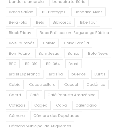
bandeira amarela
bandeira tarifária
Barco Saúde
BC Protege+
Benedito Alves
Bera Folia
Bets
Biblioteca
Bike Tour
Black Friday
Boas Práticas em Segurança Pública
Bois-bumbás
Bolívia
Bolsa Família
Bom Futuro
Bom Jesus
Bonito
Boto News
BPC
BR-319
BR-364
Brasil
Brasil Esperança
Brasília
bueiros
Buritis
Cabixi
Cacauicultura
Cacoal
CadÚnico
Caerd
Café
Café Robusta Amazônico
Cafezais
Caged
Caixa
Calendário
Câmara
Câmara dos Deputados
Câmara Municipal de Ariquemes