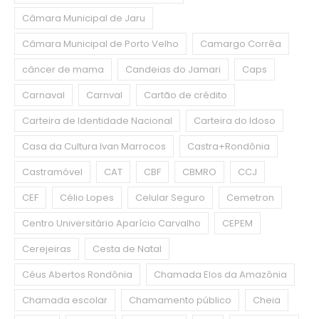
Câmara Municipal de Jaru
Câmara Municipal de Porto Velho
Camargo Corrêa
câncer de mama
Candeias do Jamari
Caps
Carnaval
Carnval
Cartão de crédito
Carteira de Identidade Nacional
Carteira do Idoso
Casa da Cultura Ivan Marrocos
Castra+Rondônia
Castramóvel
CAT
CBF
CBMRO
CCJ
CEF
Célio Lopes
Celular Seguro
Cemetron
Centro Universitário Aparício Carvalho
CEPEM
Cerejeiras
Cesta de Natal
Céus Abertos Rondônia
Chamada Elos da Amazônia
Chamada escolar
Chamamento público
Cheia