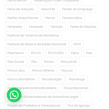
Fecomercio
Federação PSDB-Cidadania
Feira de Adoção
Feira Pet
Feirão do Emprego
Feirão Limpa Nome
Feiras
Feminicídios
Fenearte
Feraiado
Feriado
Festa às Nações
Festival de Cinema de Rondônia
Festival de Música da Rádio Nacional
FGTS
Fhemeron
FICCO
FICCO/RO
Fiero
Fies
Fies Social
Fifa
Fimca
Fimca EAD
Fimca Jaru
Fimca Vilhena
Fiocruz
Fiocruz Rondônia
Fiscalização
Flamengo
Força Expedicionária Brasileira
Força Nacional
Fórum de Governadores da Amazônia Legal
Fórum de Prefeitos e Vereadores
Foz do Iguaçu