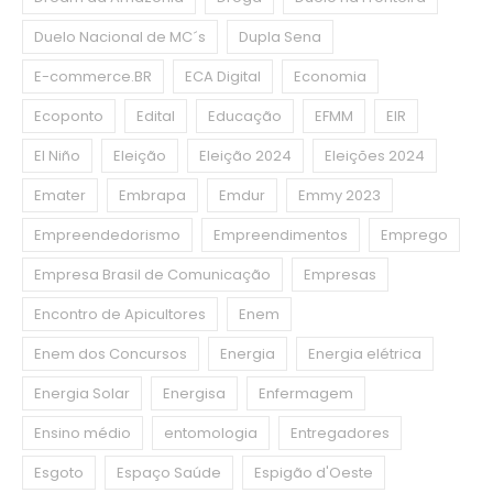
Duelo Nacional de MC´s
Dupla Sena
E-commerce.BR
ECA Digital
Economia
Ecoponto
Edital
Educação
EFMM
EIR
El Niño
Eleição
Eleição 2024
Eleições 2024
Emater
Embrapa
Emdur
Emmy 2023
Empreendedorismo
Empreendimentos
Emprego
Empresa Brasil de Comunicação
Empresas
Encontro de Apicultores
Enem
Enem dos Concursos
Energia
Energia elétrica
Energia Solar
Energisa
Enfermagem
Ensino médio
entomologia
Entregadores
Esgoto
Espaço Saúde
Espigão d'Oeste