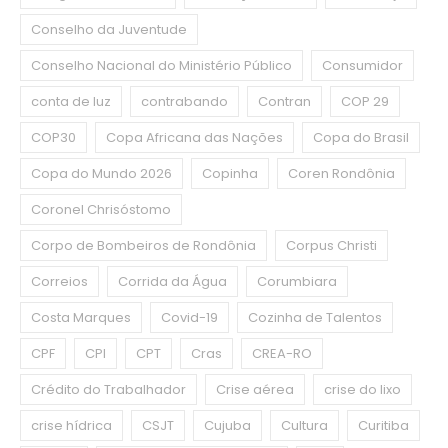
Conselho da Juventude
Conselho Nacional do Ministério Público
Consumidor
conta de luz
contrabando
Contran
COP 29
COP30
Copa Africana das Nações
Copa do Brasil
Copa do Mundo 2026
Copinha
Coren Rondônia
Coronel Chrisóstomo
Corpo de Bombeiros de Rondônia
Corpus Christi
Correios
Corrida da Água
Corumbiara
Costa Marques
Covid-19
Cozinha de Talentos
CPF
CPI
CPT
Cras
CREA-RO
Crédito do Trabalhador
Crise aérea
crise do lixo
crise hídrica
CSJT
Cujuba
Cultura
Curitiba