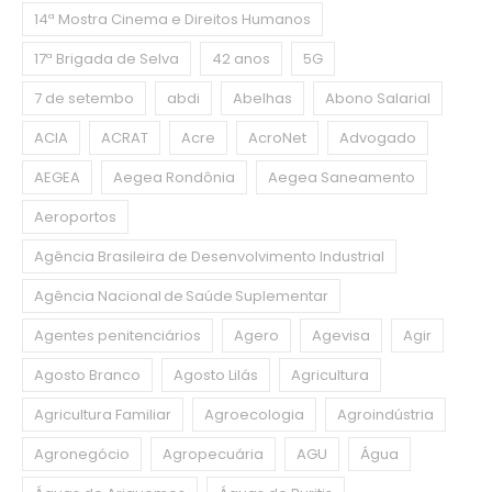
14ª Mostra Cinema e Direitos Humanos
17ª Brigada de Selva
42 anos
5G
7 de setembo
abdi
Abelhas
Abono Salarial
ACIA
ACRAT
Acre
AcroNet
Advogado
AEGEA
Aegea Rondônia
Aegea Saneamento
Aeroportos
Agência Brasileira de Desenvolvimento Industrial
Agência Nacional de Saúde Suplementar
Agentes penitenciários
Agero
Agevisa
Agir
Agosto Branco
Agosto Lilás
Agricultura
Agricultura Familiar
Agroecologia
Agroindústria
Agronegócio
Agropecuária
AGU
Água