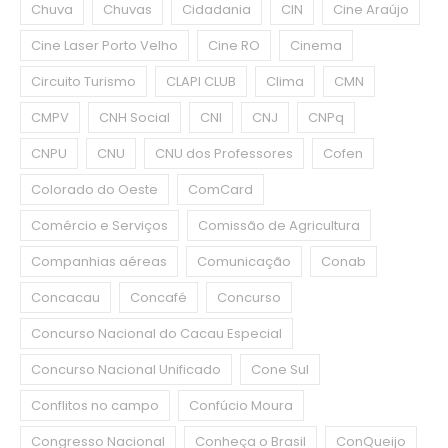
Chuva
Chuvas
Cidadania
CIN
Cine Araújo
Cine Laser Porto Velho
Cine RO
Cinema
Circuito Turismo
CLAPI CLUB
Clima
CMN
CMPV
CNH Social
CNI
CNJ
CNPq
CNPU
CNU
CNU dos Professores
Cofen
Colorado do Oeste
ComCard
Comércio e Serviços
Comissão de Agricultura
Companhias aéreas
Comunicação
Conab
Concacau
Concafé
Concurso
Concurso Nacional do Cacau Especial
Concurso Nacional Unificado
Cone Sul
Conflitos no campo
Confúcio Moura
Congresso Nacional
Conheça o Brasil
ConQueijo