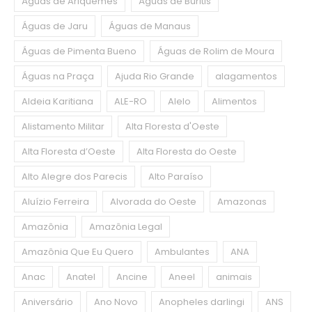
Águas de Ariquemes
Águas de Buritis
Águas de Jaru
Águas de Manaus
Águas de Pimenta Bueno
Águas de Rolim de Moura
Águas na Praça
Ajuda Rio Grande
alagamentos
Aldeia Karitiana
ALE-RO
Alelo
Alimentos
Alistamento Militar
Alta Floresta d'Oeste
Alta Floresta d’Oeste
Alta Floresta do Oeste
Alto Alegre dos Parecis
Alto Paraíso
Aluízio Ferreira
Alvorada do Oeste
Amazonas
Amazônia
Amazônia Legal
Amazônia Que Eu Quero
Ambulantes
ANA
Anac
Anatel
Ancine
Aneel
animais
Aniversário
Ano Novo
Anopheles darlingi
ANS