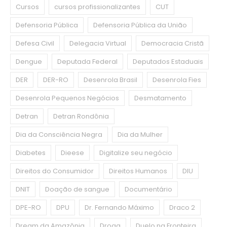
Cursos
cursos profissionalizantes
CUT
Defensoria Pública
Defensoria Pública da União
Defesa Civil
Delegacia Virtual
Democracia Cristã
Dengue
Deputada Federal
Deputados Estaduais
DER
DER-RO
Desenrola Brasil
Desenrola Fies
Desenrola Pequenos Negócios
Desmatamento
Detran
Detran Rondônia
Dia da Consciência Negra
Dia da Mulher
Diabetes
Dieese
Digitalize seu negócio
Direitos do Consumidor
Direitos Humanos
DIU
DNIT
Doação de sangue
Documentário
DPE-RO
DPU
Dr. Fernando Máximo
Draco 2
Dream da Amazônia
Droga
Duelo na Fronteira