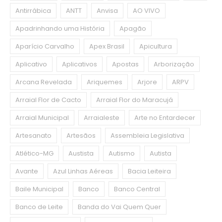
Antirrábica
ANTT
Anvisa
AO VIVO
Apadrinhando uma História
Apagão
Aparício Carvalho
Apex Brasil
Apicultura
Aplicativo
Aplicativos
Apostas
Arborização
Arcana Revelada
Ariquemes
Arjore
ARPV
Arraial Flor de Cacto
Arraial Flor do Maracujá
Arraial Municipal
Arraialeste
Arte no Entardecer
Artesanato
Artesãos
Assembleia Legislativa
Atlético-MG
Austista
Autismo
Autista
Avante
Azul Linhas Aéreas
Bacia Leiteira
Baile Municipal
Banco
Banco Central
Banco de Leite
Banda do Vai Quem Quer