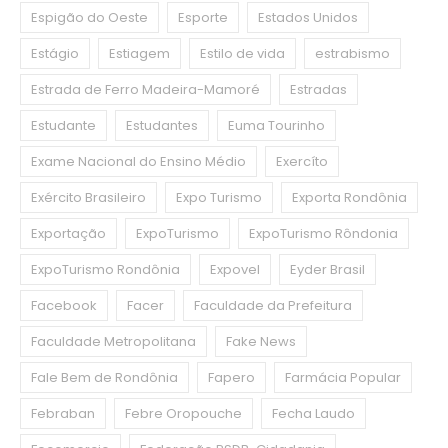
Espigão do Oeste
Esporte
Estados Unidos
Estágio
Estiagem
Estilo de vida
estrabismo
Estrada de Ferro Madeira-Mamoré
Estradas
Estudante
Estudantes
Euma Tourinho
Exame Nacional do Ensino Médio
Exercíto
Exército Brasileiro
Expo Turismo
Exporta Rondônia
Exportação
ExpoTurismo
ExpoTurismo Rôndonia
ExpoTurismo Rondônia
Expovel
Eyder Brasil
Facebook
Facer
Faculdade da Prefeitura
Faculdade Metropolitana
Fake News
Fale Bem de Rondônia
Fapero
Farmácia Popular
Febraban
Febre Oropouche
Fecha Laudo