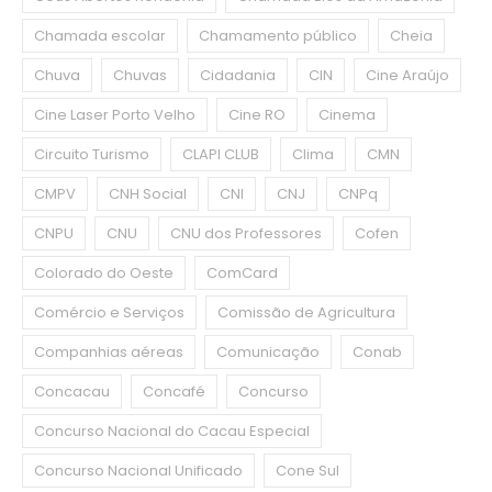
Chamada escolar
Chamamento público
Cheia
Chuva
Chuvas
Cidadania
CIN
Cine Araújo
Cine Laser Porto Velho
Cine RO
Cinema
Circuito Turismo
CLAPI CLUB
Clima
CMN
CMPV
CNH Social
CNI
CNJ
CNPq
CNPU
CNU
CNU dos Professores
Cofen
Colorado do Oeste
ComCard
Comércio e Serviços
Comissão de Agricultura
Companhias aéreas
Comunicação
Conab
Concacau
Concafé
Concurso
Concurso Nacional do Cacau Especial
Concurso Nacional Unificado
Cone Sul