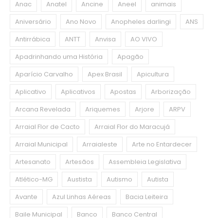
Anac
Anatel
Ancine
Aneel
animais
Aniversário
Ano Novo
Anopheles darlingi
ANS
Antirrábica
ANTT
Anvisa
AO VIVO
Apadrinhando uma História
Apagão
Aparício Carvalho
Apex Brasil
Apicultura
Aplicativo
Aplicativos
Apostas
Arborização
Arcana Revelada
Ariquemes
Arjore
ARPV
Arraial Flor de Cacto
Arraial Flor do Maracujá
Arraial Municipal
Arraialeste
Arte no Entardecer
Artesanato
Artesãos
Assembleia Legislativa
Atlético-MG
Austista
Autismo
Autista
Avante
Azul Linhas Aéreas
Bacia Leiteira
Baile Municipal
Banco
Banco Central