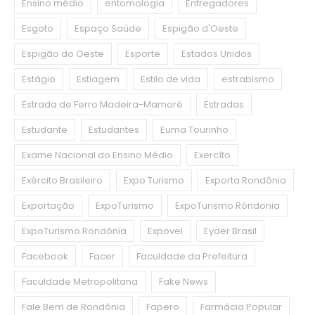
Ensino médio
entomologia
Entregadores
Esgoto
Espaço Saúde
Espigão d'Oeste
Espigão do Oeste
Esporte
Estados Unidos
Estágio
Estiagem
Estilo de vida
estrabismo
Estrada de Ferro Madeira-Mamoré
Estradas
Estudante
Estudantes
Euma Tourinho
Exame Nacional do Ensino Médio
Exercíto
Exército Brasileiro
Expo Turismo
Exporta Rondônia
Exportação
ExpoTurismo
ExpoTurismo Rôndonia
ExpoTurismo Rondônia
Expovel
Eyder Brasil
Facebook
Facer
Faculdade da Prefeitura
Faculdade Metropolitana
Fake News
Fale Bem de Rondônia
Fapero
Farmácia Popular