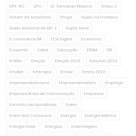
DPE-RO
DPU
Dr. Fernando Máximo
Draco 2
Dream da Amazônia
Droga
Duelo na Fronteira
Duelo Nacional de MC´s
Dupla Sena
E-commerce.BR
ECA Digital
Economia
Ecoponto
Edital
Educação
EFMM
EIR
El Niño
Eleição
Eleição 2024
Eleições 2024
Emater
Embrapa
Emdur
Emmy 2023
Empreendedorismo
Empreendimentos
Emprego
Empresa Brasil de Comunicação
Empresas
Encontro de Apicultores
Enem
Enem dos Concursos
Energia
Energia elétrica
Energia Solar
Energisa
Enfermagem