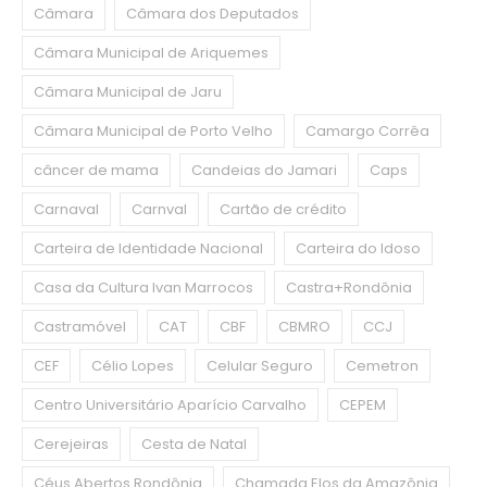
Câmara
Câmara dos Deputados
Câmara Municipal de Ariquemes
Câmara Municipal de Jaru
Câmara Municipal de Porto Velho
Camargo Corrêa
câncer de mama
Candeias do Jamari
Caps
Carnaval
Carnval
Cartão de crédito
Carteira de Identidade Nacional
Carteira do Idoso
Casa da Cultura Ivan Marrocos
Castra+Rondônia
Castramóvel
CAT
CBF
CBMRO
CCJ
CEF
Célio Lopes
Celular Seguro
Cemetron
Centro Universitário Aparício Carvalho
CEPEM
Cerejeiras
Cesta de Natal
Céus Abertos Rondônia
Chamada Elos da Amazônia