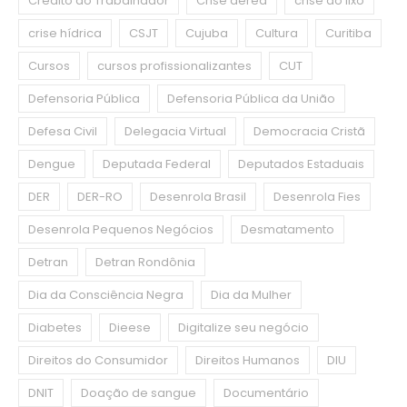
Crédito do Trabalhador
Crise aérea
crise do lixo
crise hídrica
CSJT
Cujuba
Cultura
Curitiba
Cursos
cursos profissionalizantes
CUT
Defensoria Pública
Defensoria Pública da União
Defesa Civil
Delegacia Virtual
Democracia Cristã
Dengue
Deputada Federal
Deputados Estaduais
DER
DER-RO
Desenrola Brasil
Desenrola Fies
Desenrola Pequenos Negócios
Desmatamento
Detran
Detran Rondônia
Dia da Consciência Negra
Dia da Mulher
Diabetes
Dieese
Digitalize seu negócio
Direitos do Consumidor
Direitos Humanos
DIU
DNIT
Doação de sangue
Documentário