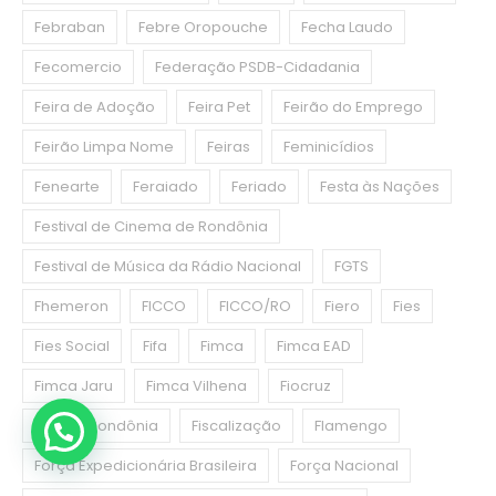
Febraban
Febre Oropouche
Fecha Laudo
Fecomercio
Federação PSDB-Cidadania
Feira de Adoção
Feira Pet
Feirão do Emprego
Feirão Limpa Nome
Feiras
Feminicídios
Fenearte
Feraiado
Feriado
Festa às Nações
Festival de Cinema de Rondônia
Festival de Música da Rádio Nacional
FGTS
Fhemeron
FICCO
FICCO/RO
Fiero
Fies
Fies Social
Fifa
Fimca
Fimca EAD
Fimca Jaru
Fimca Vilhena
Fiocruz
Fiocruz Rondônia
Fiscalização
Flamengo
Força Expedicionária Brasileira
Força Nacional