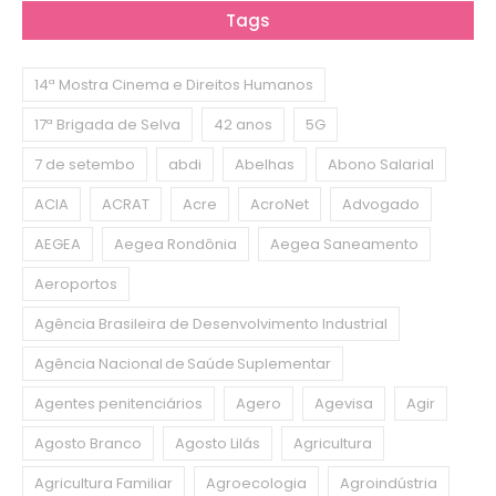
Tags
14ª Mostra Cinema e Direitos Humanos
17ª Brigada de Selva
42 anos
5G
7 de setembo
abdi
Abelhas
Abono Salarial
ACIA
ACRAT
Acre
AcroNet
Advogado
AEGEA
Aegea Rondônia
Aegea Saneamento
Aeroportos
Agência Brasileira de Desenvolvimento Industrial
Agência Nacional de Saúde Suplementar
Agentes penitenciários
Agero
Agevisa
Agir
Agosto Branco
Agosto Lilás
Agricultura
Agricultura Familiar
Agroecologia
Agroindústria