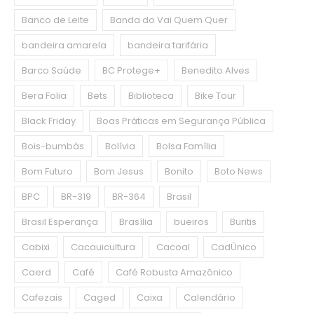
Banco de Leite
Banda do Vai Quem Quer
bandeira amarela
bandeira tarifária
Barco Saúde
BC Protege+
Benedito Alves
Bera Folia
Bets
Biblioteca
Bike Tour
Black Friday
Boas Práticas em Segurança Pública
Bois-bumbás
Bolívia
Bolsa Família
Bom Futuro
Bom Jesus
Bonito
Boto News
BPC
BR-319
BR-364
Brasil
Brasil Esperança
Brasília
bueiros
Buritis
Cabixi
Cacauicultura
Cacoal
CadÚnico
Caerd
Café
Café Robusta Amazônico
Cafezais
Caged
Caixa
Calendário