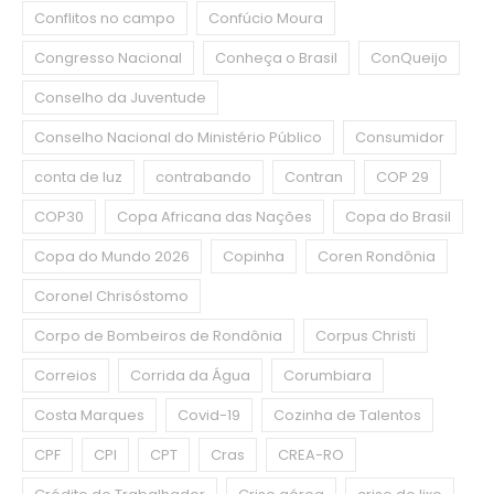
Conflitos no campo
Confúcio Moura
Congresso Nacional
Conheça o Brasil
ConQueijo
Conselho da Juventude
Conselho Nacional do Ministério Público
Consumidor
conta de luz
contrabando
Contran
COP 29
COP30
Copa Africana das Nações
Copa do Brasil
Copa do Mundo 2026
Copinha
Coren Rondônia
Coronel Chrisóstomo
Corpo de Bombeiros de Rondônia
Corpus Christi
Correios
Corrida da Água
Corumbiara
Costa Marques
Covid-19
Cozinha de Talentos
CPF
CPI
CPT
Cras
CREA-RO