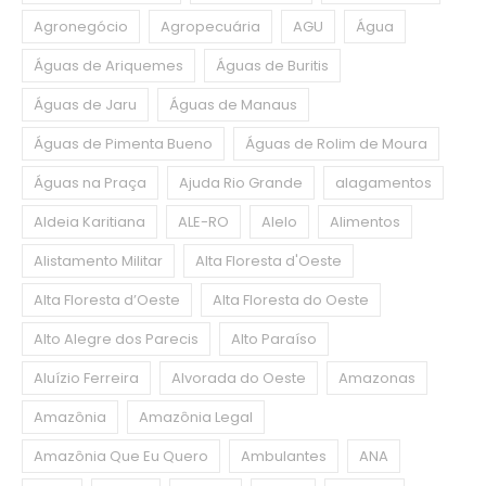
Agronegócio
Agropecuária
AGU
Água
Águas de Ariquemes
Águas de Buritis
Águas de Jaru
Águas de Manaus
Águas de Pimenta Bueno
Águas de Rolim de Moura
Águas na Praça
Ajuda Rio Grande
alagamentos
Aldeia Karitiana
ALE-RO
Alelo
Alimentos
Alistamento Militar
Alta Floresta d'Oeste
Alta Floresta d’Oeste
Alta Floresta do Oeste
Alto Alegre dos Parecis
Alto Paraíso
Aluízio Ferreira
Alvorada do Oeste
Amazonas
Amazônia
Amazônia Legal
Amazônia Que Eu Quero
Ambulantes
ANA