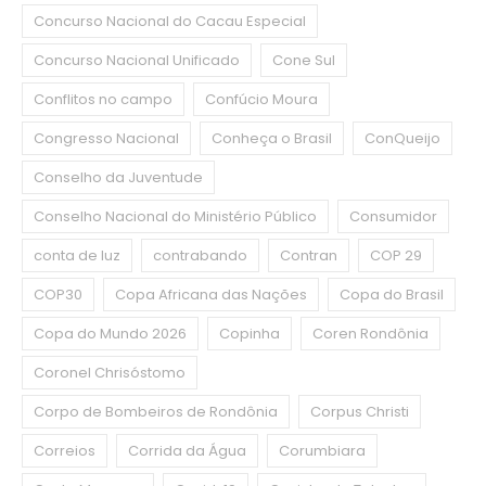
Concurso Nacional do Cacau Especial
Concurso Nacional Unificado
Cone Sul
Conflitos no campo
Confúcio Moura
Congresso Nacional
Conheça o Brasil
ConQueijo
Conselho da Juventude
Conselho Nacional do Ministério Público
Consumidor
conta de luz
contrabando
Contran
COP 29
COP30
Copa Africana das Nações
Copa do Brasil
Copa do Mundo 2026
Copinha
Coren Rondônia
Coronel Chrisóstomo
Corpo de Bombeiros de Rondônia
Corpus Christi
Correios
Corrida da Água
Corumbiara