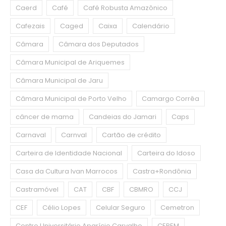
Caerd
Café
Café Robusta Amazônico
Cafezais
Caged
Caixa
Calendário
Câmara
Câmara dos Deputados
Câmara Municipal de Ariquemes
Câmara Municipal de Jaru
Câmara Municipal de Porto Velho
Camargo Corrêa
câncer de mama
Candeias do Jamari
Caps
Carnaval
Carnval
Cartão de crédito
Carteira de Identidade Nacional
Carteira do Idoso
Casa da Cultura Ivan Marrocos
Castra+Rondônia
Castramóvel
CAT
CBF
CBMRO
CCJ
CEF
Célio Lopes
Celular Seguro
Cemetron
Centro Universitário Aparício Carvalho
CEPEM