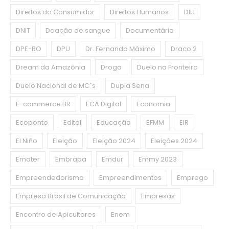
Direitos do Consumidor
Direitos Humanos
DIU
DNIT
Doação de sangue
Documentário
DPE-RO
DPU
Dr. Fernando Máximo
Draco 2
Dream da Amazônia
Droga
Duelo na Fronteira
Duelo Nacional de MC´s
Dupla Sena
E-commerce.BR
ECA Digital
Economia
Ecoponto
Edital
Educação
EFMM
EIR
El Niño
Eleição
Eleição 2024
Eleições 2024
Emater
Embrapa
Emdur
Emmy 2023
Empreendedorismo
Empreendimentos
Emprego
Empresa Brasil de Comunicação
Empresas
Encontro de Apicultores
Enem