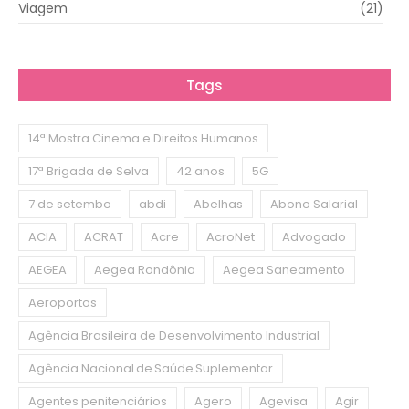
Viagem
(21)
Tags
14ª Mostra Cinema e Direitos Humanos
17ª Brigada de Selva
42 anos
5G
7 de setembo
abdi
Abelhas
Abono Salarial
ACIA
ACRAT
Acre
AcroNet
Advogado
AEGEA
Aegea Rondônia
Aegea Saneamento
Aeroportos
Agência Brasileira de Desenvolvimento Industrial
Agência Nacional de Saúde Suplementar
Agentes penitenciários
Agero
Agevisa
Agir