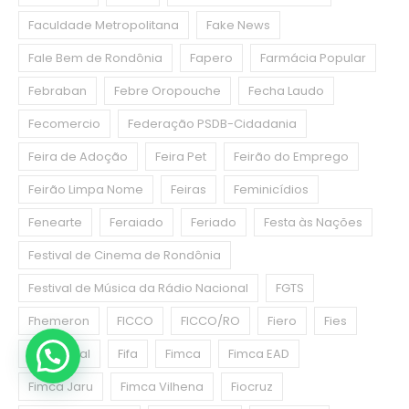
Faculdade Metropolitana
Fake News
Fale Bem de Rondônia
Fapero
Farmácia Popular
Febraban
Febre Oropouche
Fecha Laudo
Fecomercio
Federação PSDB-Cidadania
Feira de Adoção
Feira Pet
Feirão do Emprego
Feirão Limpa Nome
Feiras
Feminicídios
Fenearte
Feraiado
Feriado
Festa às Nações
Festival de Cinema de Rondônia
Festival de Música da Rádio Nacional
FGTS
Fhemeron
FICCO
FICCO/RO
Fiero
Fies
Fies Social
Fifa
Fimca
Fimca EAD
Fimca Jaru
Fimca Vilhena
Fiocruz