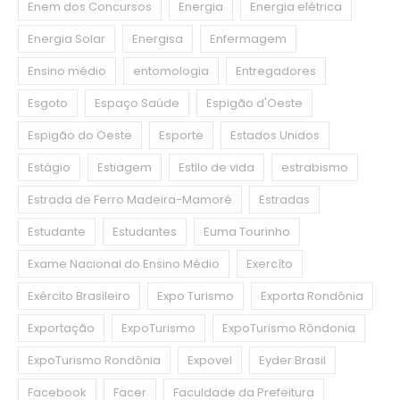
Enem dos Concursos
Energia
Energia elétrica
Energia Solar
Energisa
Enfermagem
Ensino médio
entomologia
Entregadores
Esgoto
Espaço Saúde
Espigão d'Oeste
Espigão do Oeste
Esporte
Estados Unidos
Estágio
Estiagem
Estilo de vida
estrabismo
Estrada de Ferro Madeira-Mamoré
Estradas
Estudante
Estudantes
Euma Tourinho
Exame Nacional do Ensino Médio
Exercíto
Exército Brasileiro
Expo Turismo
Exporta Rondônia
Exportação
ExpoTurismo
ExpoTurismo Rôndonia
ExpoTurismo Rondônia
Expovel
Eyder Brasil
Facebook
Facer
Faculdade da Prefeitura