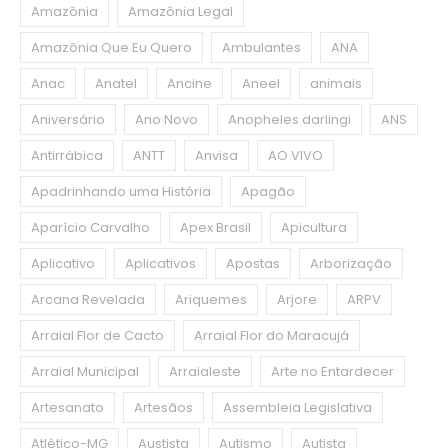
Amazônia
Amazônia Legal
Amazônia Que Eu Quero
Ambulantes
ANA
Anac
Anatel
Ancine
Aneel
animais
Aniversário
Ano Novo
Anopheles darlingi
ANS
Antirrábica
ANTT
Anvisa
AO VIVO
Apadrinhando uma História
Apagão
Aparício Carvalho
Apex Brasil
Apicultura
Aplicativo
Aplicativos
Apostas
Arborização
Arcana Revelada
Ariquemes
Arjore
ARPV
Arraial Flor de Cacto
Arraial Flor do Maracujá
Arraial Municipal
Arraialeste
Arte no Entardecer
Artesanato
Artesãos
Assembleia Legislativa
Atlético-MG
Austista
Autismo
Autista