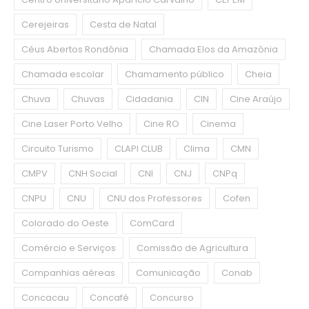
Cerejeiras
Cesta de Natal
Céus Abertos Rondônia
Chamada Elos da Amazônia
Chamada escolar
Chamamento público
Cheia
Chuva
Chuvas
Cidadania
CIN
Cine Araújo
Cine Laser Porto Velho
Cine RO
Cinema
Circuito Turismo
CLAPI CLUB
Clima
CMN
CMPV
CNH Social
CNI
CNJ
CNPq
CNPU
CNU
CNU dos Professores
Cofen
Colorado do Oeste
ComCard
Comércio e Serviços
Comissão de Agricultura
Companhias aéreas
Comunicação
Conab
Concacau
Concafé
Concurso