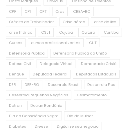
Costa Marques
Covid-19
Cozinha de Talentos
CPF
CPI
CPT
Cras
CREA-RO
Crédito do Trabalhador
Crise aérea
crise do lixo
crise hídrica
CSJT
Cujuba
Cultura
Curitiba
Cursos
cursos profissionalizantes
CUT
Defensoria Pública
Defensoria Pública da União
Defesa Civil
Delegacia Virtual
Democracia Cristã
Dengue
Deputada Federal
Deputados Estaduais
DER
DER-RO
Desenrola Brasil
Desenrola Fies
Desenrola Pequenos Negócios
Desmatamento
Detran
Detran Rondônia
Dia da Consciência Negra
Dia da Mulher
Diabetes
Dieese
Digitalize seu negócio