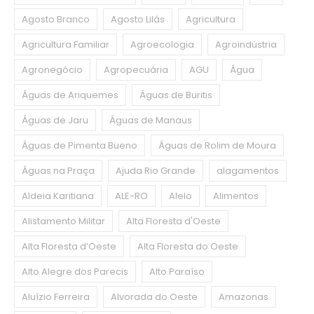
Agosto Branco
Agosto Lilás
Agricultura
Agricultura Familiar
Agroecologia
Agroindústria
Agronegócio
Agropecuária
AGU
Água
Águas de Ariquemes
Águas de Buritis
Águas de Jaru
Águas de Manaus
Águas de Pimenta Bueno
Águas de Rolim de Moura
Águas na Praça
Ajuda Rio Grande
alagamentos
Aldeia Karitiana
ALE-RO
Alelo
Alimentos
Alistamento Militar
Alta Floresta d'Oeste
Alta Floresta d’Oeste
Alta Floresta do Oeste
Alto Alegre dos Parecis
Alto Paraíso
Aluízio Ferreira
Alvorada do Oeste
Amazonas