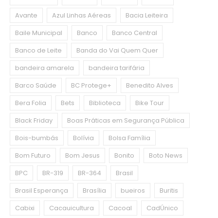
Avante
Azul Linhas Aéreas
Bacia Leiteira
Baile Municipal
Banco
Banco Central
Banco de Leite
Banda do Vai Quem Quer
bandeira amarela
bandeira tarifária
Barco Saúde
BC Protege+
Benedito Alves
Bera Folia
Bets
Biblioteca
Bike Tour
Black Friday
Boas Práticas em Segurança Pública
Bois-bumbás
Bolívia
Bolsa Família
Bom Futuro
Bom Jesus
Bonito
Boto News
BPC
BR-319
BR-364
Brasil
Brasil Esperança
Brasília
bueiros
Buritis
Cabixi
Cacauicultura
Cacoal
CadÚnico