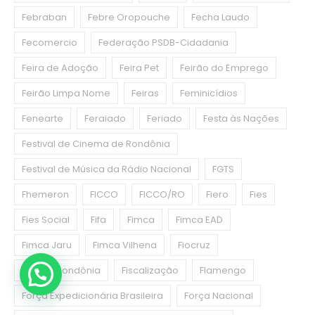
Febraban
Febre Oropouche
Fecha Laudo
Fecomercio
Federação PSDB-Cidadania
Feira de Adoção
Feira Pet
Feirão do Emprego
Feirão Limpa Nome
Feiras
Feminicídios
Fenearte
Feraiado
Feriado
Festa às Nações
Festival de Cinema de Rondônia
Festival de Música da Rádio Nacional
FGTS
Fhemeron
FICCO
FICCO/RO
Fiero
Fies
Fies Social
Fifa
Fimca
Fimca EAD
Fimca Jaru
Fimca Vilhena
Fiocruz
Fiocruz Rondônia
Fiscalização
Flamengo
Força Expedicionária Brasileira
Força Nacional