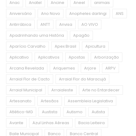
Anac
Anatel
Ancine
Aneel
animais
Aniversário
Ano Novo
Anopheles darlingi
ANS
Antirrábica
ANTT
Anvisa
AO VIVO
Apadrinhando uma História
Apagão
Aparício Carvalho
Apex Brasil
Apicultura
Aplicativo
Aplicativos
Apostas
Arborização
Arcana Revelada
Ariquemes
Arjore
ARPV
Arraial Flor de Cacto
Arraial Flor do Maracujá
Arraial Municipal
Arraialeste
Arte no Entardecer
Artesanato
Artesãos
Assembleia Legislativa
Atlético-MG
Austista
Autismo
Autista
Avante
Azul Linhas Aéreas
Bacia Leiteira
Baile Municipal
Banco
Banco Central