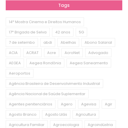
Tags
14ª Mostra Cinema e Direitos Humanos
17ª Brigada de Selva
42 anos
5G
7 de setembo
abdi
Abelhas
Abono Salarial
ACIA
ACRAT
Acre
AcroNet
Advogado
AEGEA
Aegea Rondônia
Aegea Saneamento
Aeroportos
Agência Brasileira de Desenvolvimento Industrial
Agência Nacional de Saúde Suplementar
Agentes penitenciários
Agero
Agevisa
Agir
Agosto Branco
Agosto Lilás
Agricultura
Agricultura Familiar
Agroecologia
Agroindústria