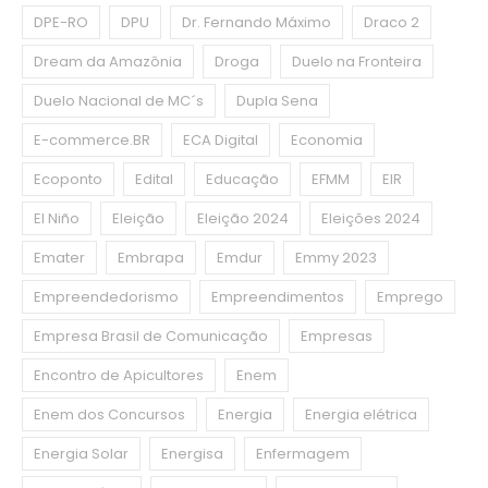
DPE-RO
DPU
Dr. Fernando Máximo
Draco 2
Dream da Amazônia
Droga
Duelo na Fronteira
Duelo Nacional de MC´s
Dupla Sena
E-commerce.BR
ECA Digital
Economia
Ecoponto
Edital
Educação
EFMM
EIR
El Niño
Eleição
Eleição 2024
Eleições 2024
Emater
Embrapa
Emdur
Emmy 2023
Empreendedorismo
Empreendimentos
Emprego
Empresa Brasil de Comunicação
Empresas
Encontro de Apicultores
Enem
Enem dos Concursos
Energia
Energia elétrica
Energia Solar
Energisa
Enfermagem