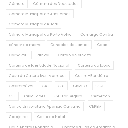
Câmara
Câmara dos Deputados
Câmara Municipal de Ariquemes
Câmara Municipal de Jaru
Câmara Municipal de Porto Velho
Camargo Corrêa
câncer de mama
Candeias do Jamari
Caps
Carnaval
Carnval
Cartão de crédito
Carteira de Identidade Nacional
Carteira do Idoso
Casa da Cultura Ivan Marrocos
Castra+Rondônia
Castramóvel
CAT
CBF
CBMRO
CCJ
CEF
Célio Lopes
Celular Seguro
Cemetron
Centro Universitário Aparício Carvalho
CEPEM
Cerejeiras
Cesta de Natal
Céus Abertos Rondônia
Chamada Elos da Amazônia