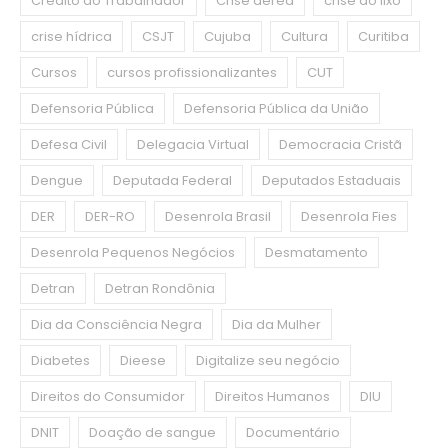
Crédito do Trabalhador
Crise aérea
crise do lixo
crise hídrica
CSJT
Cujuba
Cultura
Curitiba
Cursos
cursos profissionalizantes
CUT
Defensoria Pública
Defensoria Pública da União
Defesa Civil
Delegacia Virtual
Democracia Cristã
Dengue
Deputada Federal
Deputados Estaduais
DER
DER-RO
Desenrola Brasil
Desenrola Fies
Desenrola Pequenos Negócios
Desmatamento
Detran
Detran Rondônia
Dia da Consciência Negra
Dia da Mulher
Diabetes
Dieese
Digitalize seu negócio
Direitos do Consumidor
Direitos Humanos
DIU
DNIT
Doação de sangue
Documentário