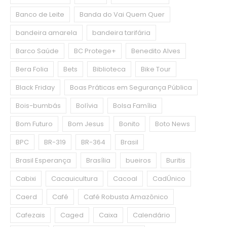
Banco de Leite
Banda do Vai Quem Quer
bandeira amarela
bandeira tarifária
Barco Saúde
BC Protege+
Benedito Alves
Bera Folia
Bets
Biblioteca
Bike Tour
Black Friday
Boas Práticas em Segurança Pública
Bois-bumbás
Bolívia
Bolsa Família
Bom Futuro
Bom Jesus
Bonito
Boto News
BPC
BR-319
BR-364
Brasil
Brasil Esperança
Brasília
bueiros
Buritis
Cabixi
Cacauicultura
Cacoal
CadÚnico
Caerd
Café
Café Robusta Amazônico
Cafezais
Caged
Caixa
Calendário