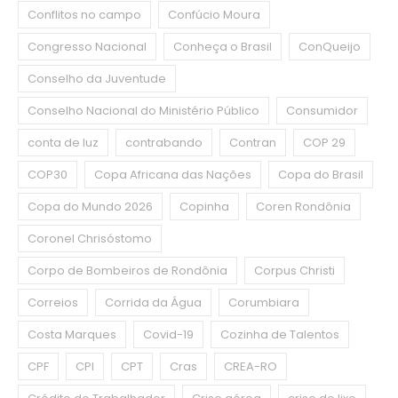
Conflitos no campo
Confúcio Moura
Congresso Nacional
Conheça o Brasil
ConQueijo
Conselho da Juventude
Conselho Nacional do Ministério Público
Consumidor
conta de luz
contrabando
Contran
COP 29
COP30
Copa Africana das Nações
Copa do Brasil
Copa do Mundo 2026
Copinha
Coren Rondônia
Coronel Chrisóstomo
Corpo de Bombeiros de Rondônia
Corpus Christi
Correios
Corrida da Água
Corumbiara
Costa Marques
Covid-19
Cozinha de Talentos
CPF
CPI
CPT
Cras
CREA-RO