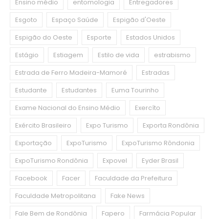
Ensino médio
entomologia
Entregadores
Esgoto
Espaço Saúde
Espigão d'Oeste
Espigão do Oeste
Esporte
Estados Unidos
Estágio
Estiagem
Estilo de vida
estrabismo
Estrada de Ferro Madeira-Mamoré
Estradas
Estudante
Estudantes
Euma Tourinho
Exame Nacional do Ensino Médio
Exercíto
Exército Brasileiro
Expo Turismo
Exporta Rondônia
Exportação
ExpoTurismo
ExpoTurismo Rôndonia
ExpoTurismo Rondônia
Expovel
Eyder Brasil
Facebook
Facer
Faculdade da Prefeitura
Faculdade Metropolitana
Fake News
Fale Bem de Rondônia
Fapero
Farmácia Popular