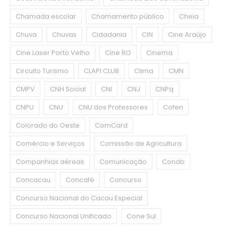
Chamada escolar
Chamamento público
Cheia
Chuva
Chuvas
Cidadania
CIN
Cine Araújo
Cine Laser Porto Velho
Cine RO
Cinema
Circuito Turismo
CLAPI CLUB
Clima
CMN
CMPV
CNH Social
CNI
CNJ
CNPq
CNPU
CNU
CNU dos Professores
Cofen
Colorado do Oeste
ComCard
Comércio e Serviços
Comissão de Agricultura
Companhias aéreas
Comunicação
Conab
Concacau
Concafé
Concurso
Concurso Nacional do Cacau Especial
Concurso Nacional Unificado
Cone Sul