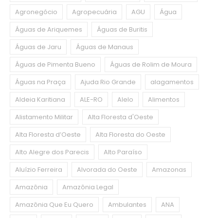
Agronegócio
Agropecuária
AGU
Água
Águas de Ariquemes
Águas de Buritis
Águas de Jaru
Águas de Manaus
Águas de Pimenta Bueno
Águas de Rolim de Moura
Águas na Praça
Ajuda Rio Grande
alagamentos
Aldeia Karitiana
ALE-RO
Alelo
Alimentos
Alistamento Militar
Alta Floresta d'Oeste
Alta Floresta d’Oeste
Alta Floresta do Oeste
Alto Alegre dos Parecis
Alto Paraíso
Aluízio Ferreira
Alvorada do Oeste
Amazonas
Amazônia
Amazônia Legal
Amazônia Que Eu Quero
Ambulantes
ANA