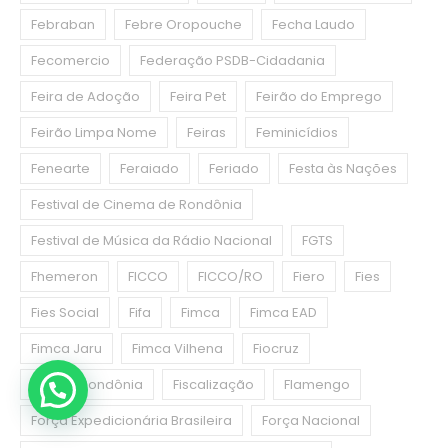
Febraban
Febre Oropouche
Fecha Laudo
Fecomercio
Federação PSDB-Cidadania
Feira de Adoção
Feira Pet
Feirão do Emprego
Feirão Limpa Nome
Feiras
Feminicídios
Fenearte
Feraiado
Feriado
Festa às Nações
Festival de Cinema de Rondônia
Festival de Música da Rádio Nacional
FGTS
Fhemeron
FICCO
FICCO/RO
Fiero
Fies
Fies Social
Fifa
Fimca
Fimca EAD
Fimca Jaru
Fimca Vilhena
Fiocruz
Fiocruz Rondônia
Fiscalização
Flamengo
Força Expedicionária Brasileira
Força Nacional