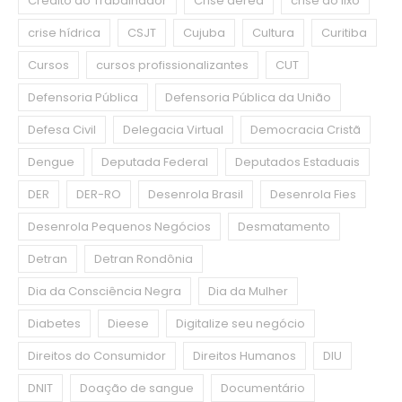
Crédito do Trabalhador
Crise aérea
crise do lixo
crise hídrica
CSJT
Cujuba
Cultura
Curitiba
Cursos
cursos profissionalizantes
CUT
Defensoria Pública
Defensoria Pública da União
Defesa Civil
Delegacia Virtual
Democracia Cristã
Dengue
Deputada Federal
Deputados Estaduais
DER
DER-RO
Desenrola Brasil
Desenrola Fies
Desenrola Pequenos Negócios
Desmatamento
Detran
Detran Rondônia
Dia da Consciência Negra
Dia da Mulher
Diabetes
Dieese
Digitalize seu negócio
Direitos do Consumidor
Direitos Humanos
DIU
DNIT
Doação de sangue
Documentário