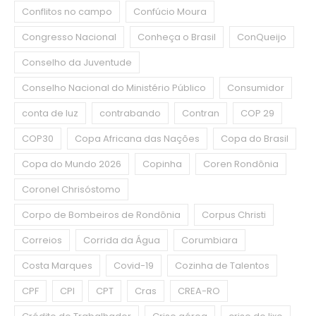
Conflitos no campo
Confúcio Moura
Congresso Nacional
Conheça o Brasil
ConQueijo
Conselho da Juventude
Conselho Nacional do Ministério Público
Consumidor
conta de luz
contrabando
Contran
COP 29
COP30
Copa Africana das Nações
Copa do Brasil
Copa do Mundo 2026
Copinha
Coren Rondônia
Coronel Chrisóstomo
Corpo de Bombeiros de Rondônia
Corpus Christi
Correios
Corrida da Água
Corumbiara
Costa Marques
Covid-19
Cozinha de Talentos
CPF
CPI
CPT
Cras
CREA-RO