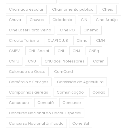
Chamada escolar
Chamamento público
Cheia
Chuva
Chuvas
Cidadania
CIN
Cine Araújo
Cine Laser Porto Velho
Cine RO
Cinema
Circuito Turismo
CLAPI CLUB
Clima
CMN
CMPV
CNH Social
CNI
CNJ
CNPq
CNPU
CNU
CNU dos Professores
Cofen
Colorado do Oeste
ComCard
Comércio e Serviços
Comissão de Agricultura
Companhias aéreas
Comunicação
Conab
Concacau
Concafé
Concurso
Concurso Nacional do Cacau Especial
Concurso Nacional Unificado
Cone Sul