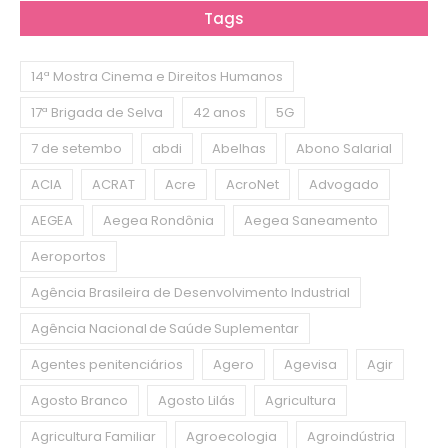
Tags
14ª Mostra Cinema e Direitos Humanos
17ª Brigada de Selva
42 anos
5G
7 de setembo
abdi
Abelhas
Abono Salarial
ACIA
ACRAT
Acre
AcroNet
Advogado
AEGEA
Aegea Rondônia
Aegea Saneamento
Aeroportos
Agência Brasileira de Desenvolvimento Industrial
Agência Nacional de Saúde Suplementar
Agentes penitenciários
Agero
Agevisa
Agir
Agosto Branco
Agosto Lilás
Agricultura
Agricultura Familiar
Agroecologia
Agroindústria