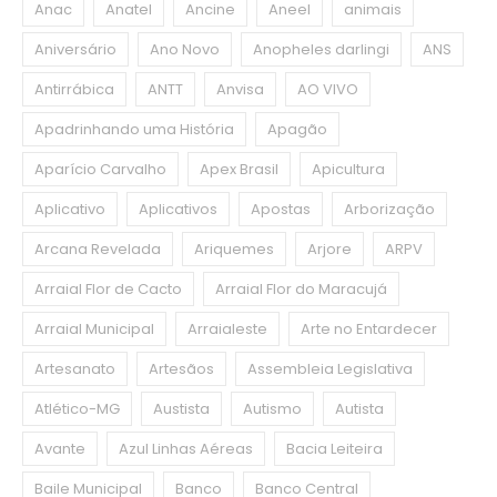
Anac
Anatel
Ancine
Aneel
animais
Aniversário
Ano Novo
Anopheles darlingi
ANS
Antirrábica
ANTT
Anvisa
AO VIVO
Apadrinhando uma História
Apagão
Aparício Carvalho
Apex Brasil
Apicultura
Aplicativo
Aplicativos
Apostas
Arborização
Arcana Revelada
Ariquemes
Arjore
ARPV
Arraial Flor de Cacto
Arraial Flor do Maracujá
Arraial Municipal
Arraialeste
Arte no Entardecer
Artesanato
Artesãos
Assembleia Legislativa
Atlético-MG
Austista
Autismo
Autista
Avante
Azul Linhas Aéreas
Bacia Leiteira
Baile Municipal
Banco
Banco Central