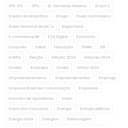
DPE-RO
DPU
Dr. Fernando Máximo
Draco 2
Dream da Amazônia
Droga
Duelo na Fronteira
Duelo Nacional de MC´s
Dupla Sena
E-commerce.BR
ECA Digital
Economia
Ecoponto
Edital
Educação
EFMM
EIR
El Niño
Eleição
Eleição 2024
Eleições 2024
Emater
Embrapa
Emdur
Emmy 2023
Empreendedorismo
Empreendimentos
Emprego
Empresa Brasil de Comunicação
Empresas
Encontro de Apicultores
Enem
Enem dos Concursos
Energia
Energia elétrica
Energia Solar
Energisa
Enfermagem