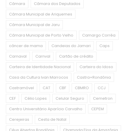
Câmara
Câmara dos Deputados
Câmara Municipal de Ariquemes
Câmara Municipal de Jaru
Câmara Municipal de Porto Velho
Camargo Corrêa
câncer de mama
Candeias do Jamari
Caps
Carnaval
Carnval
Cartão de crédito
Carteira de Identidade Nacional
Carteira do Idoso
Casa da Cultura Ivan Marrocos
Castra+Rondônia
Castramóvel
CAT
CBF
CBMRO
CCJ
CEF
Célio Lopes
Celular Seguro
Cemetron
Centro Universitário Aparício Carvalho
CEPEM
Cerejeiras
Cesta de Natal
Céus Abertos Rondônia
Chamada Elos da Amazônia