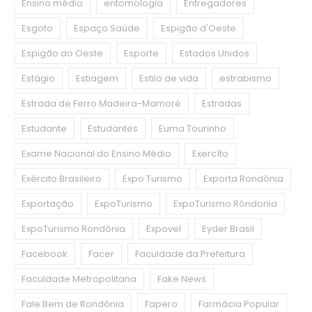
Ensino médio
entomologia
Entregadores
Esgoto
Espaço Saúde
Espigão d'Oeste
Espigão do Oeste
Esporte
Estados Unidos
Estágio
Estiagem
Estilo de vida
estrabismo
Estrada de Ferro Madeira-Mamoré
Estradas
Estudante
Estudantes
Euma Tourinho
Exame Nacional do Ensino Médio
Exercíto
Exército Brasileiro
Expo Turismo
Exporta Rondônia
Exportação
ExpoTurismo
ExpoTurismo Rôndonia
ExpoTurismo Rondônia
Expovel
Eyder Brasil
Facebook
Facer
Faculdade da Prefeitura
Faculdade Metropolitana
Fake News
Fale Bem de Rondônia
Fapero
Farmácia Popular