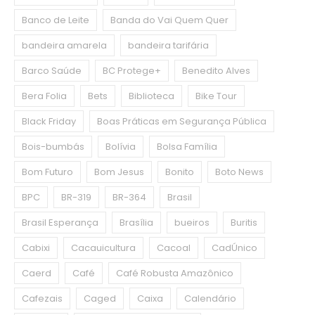
Banco de Leite
Banda do Vai Quem Quer
bandeira amarela
bandeira tarifária
Barco Saúde
BC Protege+
Benedito Alves
Bera Folia
Bets
Biblioteca
Bike Tour
Black Friday
Boas Práticas em Segurança Pública
Bois-bumbás
Bolívia
Bolsa Família
Bom Futuro
Bom Jesus
Bonito
Boto News
BPC
BR-319
BR-364
Brasil
Brasil Esperança
Brasília
bueiros
Buritis
Cabixi
Cacauicultura
Cacoal
CadÚnico
Caerd
Café
Café Robusta Amazônico
Cafezais
Caged
Caixa
Calendário