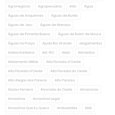
Agronegócio
Agropecuária
AGU
Água
Águas de Ariquemes
Águas de Buritis
Águas de Jaru
Águas de Manaus
Águas de Pimenta Bueno
Águas de Rolim de Moura
Águas na Praça
Ajuda Rio Grande
alagamentos
Aldeia Karitiana
ALE-RO
Alelo
Alimentos
Alistamento Militar
Alta Floresta d'Oeste
Alta Floresta d’Oeste
Alta Floresta do Oeste
Alto Alegre dos Parecis
Alto Paraíso
Aluízio Ferreira
Alvorada do Oeste
Amazonas
Amazônia
Amazônia Legal
Amazônia Que Eu Quero
Ambulantes
ANA