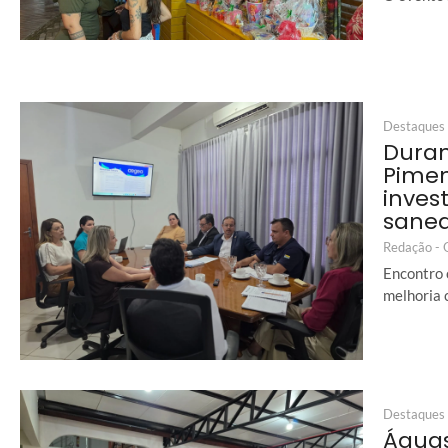
Destaques
Duran
Pimen
inves
sane
Redação -
Encontro 
melhoria 
Destaques
Águas