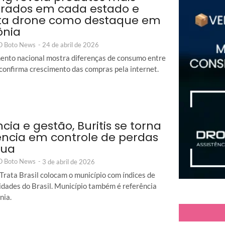
rados em cada estado e
ta drone como destaque em
ônia
 O Boto News
-
24 de abril de 2026
nto nacional mostra diferenças de consumo entre
 confirma crescimento das compras pela internet.
ncia e gestão, Buritis se torna
ência em controle de perdas
gua
 O Boto News
-
3 de abril de 2026
Trata Brasil colocam o município com índices de
idades do Brasil. Município também é referência
nia.