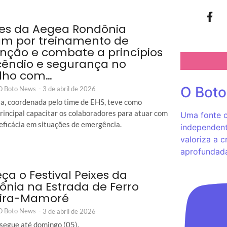
es da Aegea Rondônia
m por treinamento de
nção e combate a princípios
cêndio e segurança no
lho com…
O Bot
 O Boto News
-
3 de abril de 2026
iva, coordenada pelo time de EHS, teve como
principal capacitar os colaboradores para atuar com
Uma fonte c
 eficácia em situações de emergência.
independent
valoriza a c
aprofundad
a o Festival Peixes da
nia na Estrada de Ferro
ira-Mamoré
 O Boto News
-
3 de abril de 2026
segue até domingo (05).