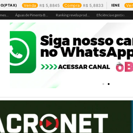
RO(PTAX)
Venda
5,8845
Compra
5,8833
IENE
Ve
Águas de Ariquemes leva atendimento itinerante e orientações ao Distrito de Bom Futuro neste sábado, 25
Águas de Pimenta Bueno amplia rede de abastecimento e leva água tratada para moradores da região do aeroporto
Ranking revela produtos mais comprados em cada estado e aponta drone como destaque em Rondônia
Eficiência e gestão, Buritis se torna referência em controle de perdas de água