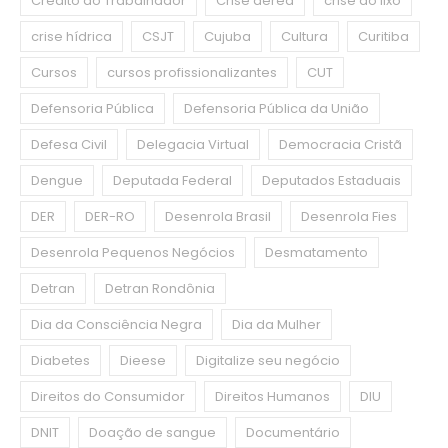
Crédito do Trabalhador
Crise aérea
crise do lixo
crise hídrica
CSJT
Cujuba
Cultura
Curitiba
Cursos
cursos profissionalizantes
CUT
Defensoria Pública
Defensoria Pública da União
Defesa Civil
Delegacia Virtual
Democracia Cristã
Dengue
Deputada Federal
Deputados Estaduais
DER
DER-RO
Desenrola Brasil
Desenrola Fies
Desenrola Pequenos Negócios
Desmatamento
Detran
Detran Rondônia
Dia da Consciência Negra
Dia da Mulher
Diabetes
Dieese
Digitalize seu negócio
Direitos do Consumidor
Direitos Humanos
DIU
DNIT
Doação de sangue
Documentário