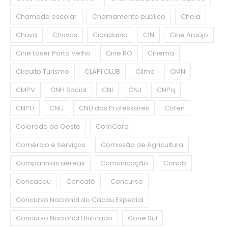
Chamada escolar
Chamamento público
Cheia
Chuva
Chuvas
Cidadania
CIN
Cine Araújo
Cine Laser Porto Velho
Cine RO
Cinema
Circuito Turismo
CLAPI CLUB
Clima
CMN
CMPV
CNH Social
CNI
CNJ
CNPq
CNPU
CNU
CNU dos Professores
Cofen
Colorado do Oeste
ComCard
Comércio e Serviços
Comissão de Agricultura
Companhias aéreas
Comunicação
Conab
Concacau
Concafé
Concurso
Concurso Nacional do Cacau Especial
Concurso Nacional Unificado
Cone Sul