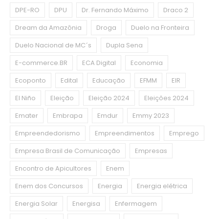
DPE-RO
DPU
Dr. Fernando Máximo
Draco 2
Dream da Amazônia
Droga
Duelo na Fronteira
Duelo Nacional de MC´s
Dupla Sena
E-commerce.BR
ECA Digital
Economia
Ecoponto
Edital
Educação
EFMM
EIR
El Niño
Eleição
Eleição 2024
Eleições 2024
Emater
Embrapa
Emdur
Emmy 2023
Empreendedorismo
Empreendimentos
Emprego
Empresa Brasil de Comunicação
Empresas
Encontro de Apicultores
Enem
Enem dos Concursos
Energia
Energia elétrica
Energia Solar
Energisa
Enfermagem