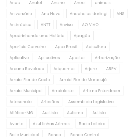
Anac
Anatel
Ancine
Aneel
animais
Aniversário
Ano Novo
Anopheles darlingi
ANS
Antirrábica
ANTT
Anvisa
AO VIVO
Apadrinhando uma História
Apagão
Aparício Carvalho
Apex Brasil
Apicultura
Aplicativo
Aplicativos
Apostas
Arborização
Arcana Revelada
Ariquemes
Arjore
ARPV
Arraial Flor de Cacto
Arraial Flor do Maracujá
Arraial Municipal
Arraialeste
Arte no Entardecer
Artesanato
Artesãos
Assembleia Legislativa
Atlético-MG
Austista
Autismo
Autista
Avante
Azul Linhas Aéreas
Bacia Leiteira
Baile Municipal
Banco
Banco Central