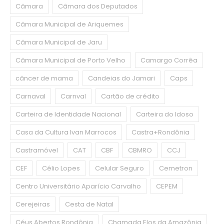
Câmara
Câmara dos Deputados
Câmara Municipal de Ariquemes
Câmara Municipal de Jaru
Câmara Municipal de Porto Velho
Camargo Corrêa
câncer de mama
Candeias do Jamari
Caps
Carnaval
Carnval
Cartão de crédito
Carteira de Identidade Nacional
Carteira do Idoso
Casa da Cultura Ivan Marrocos
Castra+Rondônia
Castramóvel
CAT
CBF
CBMRO
CCJ
CEF
Célio Lopes
Celular Seguro
Cemetron
Centro Universitário Aparício Carvalho
CEPEM
Cerejeiras
Cesta de Natal
Céus Abertos Rondônia
Chamada Elos da Amazônia