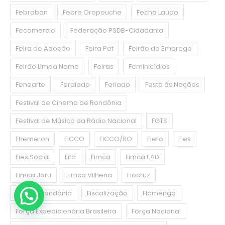
Febraban
Febre Oropouche
Fecha Laudo
Fecomercio
Federação PSDB-Cidadania
Feira de Adoção
Feira Pet
Feirão do Emprego
Feirão Limpa Nome
Feiras
Feminicídios
Fenearte
Feraiado
Feriado
Festa às Nações
Festival de Cinema de Rondônia
Festival de Música da Rádio Nacional
FGTS
Fhemeron
FICCO
FICCO/RO
Fiero
Fies
Fies Social
Fifa
Fimca
Fimca EAD
Fimca Jaru
Fimca Vilhena
Fiocruz
Fiocruz Rondônia
Fiscalização
Flamengo
Força Expedicionária Brasileira
Força Nacional