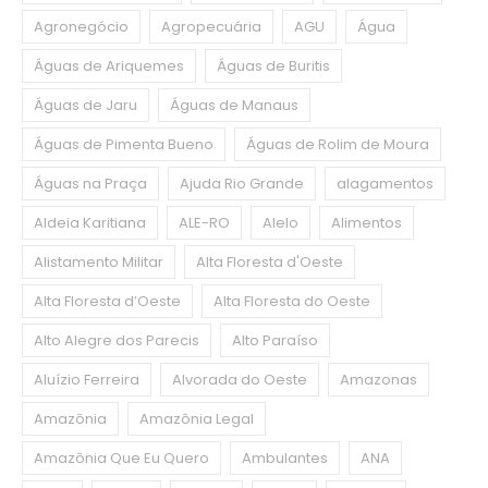
Agronegócio
Agropecuária
AGU
Água
Águas de Ariquemes
Águas de Buritis
Águas de Jaru
Águas de Manaus
Águas de Pimenta Bueno
Águas de Rolim de Moura
Águas na Praça
Ajuda Rio Grande
alagamentos
Aldeia Karitiana
ALE-RO
Alelo
Alimentos
Alistamento Militar
Alta Floresta d'Oeste
Alta Floresta d’Oeste
Alta Floresta do Oeste
Alto Alegre dos Parecis
Alto Paraíso
Aluízio Ferreira
Alvorada do Oeste
Amazonas
Amazônia
Amazônia Legal
Amazônia Que Eu Quero
Ambulantes
ANA