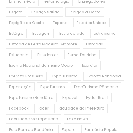
Ensino médio
entomologia
Entregadores
Esgoto
Espaço Saúde
Espigão d'Oeste
Espigão do Oeste
Esporte
Estados Unidos
Estágio
Estiagem
Estilo de vida
estrabismo
Estrada de Ferro Madeira-Mamoré
Estradas
Estudante
Estudantes
Euma Tourinho
Exame Nacional do Ensino Médio
Exercíto
Exército Brasileiro
Expo Turismo
Exporta Rondônia
Exportação
ExpoTurismo
ExpoTurismo Rôndonia
ExpoTurismo Rondônia
Expovel
Eyder Brasil
Facebook
Facer
Faculdade da Prefeitura
Faculdade Metropolitana
Fake News
Fale Bem de Rondônia
Fapero
Farmácia Popular