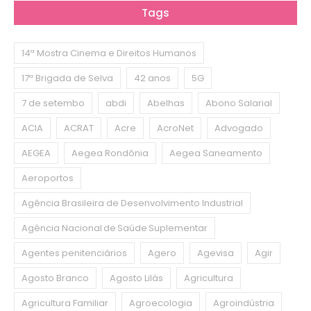
Tags
14ª Mostra Cinema e Direitos Humanos
17ª Brigada de Selva
42 anos
5G
7 de setembo
abdi
Abelhas
Abono Salarial
ACIA
ACRAT
Acre
AcroNet
Advogado
AEGEA
Aegea Rondônia
Aegea Saneamento
Aeroportos
Agência Brasileira de Desenvolvimento Industrial
Agência Nacional de Saúde Suplementar
Agentes penitenciários
Agero
Agevisa
Agir
Agosto Branco
Agosto Lilás
Agricultura
Agricultura Familiar
Agroecologia
Agroindústria