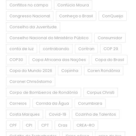
Conflitos no campo
Confúcio Moura
Congresso Nacional
Conheça o Brasil
ConQueijo
Conselho da Juventude
Conselho Nacional do Ministério Público
Consumidor
conta de luz
contrabando
Contran
COP 29
COP30
Copa Africana das Nações
Copa do Brasil
Copa do Mundo 2026
Copinha
Coren Rondônia
Coronel Chrisóstomo
Corpo de Bombeiros de Rondônia
Corpus Christi
Correios
Corrida da Água
Corumbiara
Costa Marques
Covid-19
Cozinha de Talentos
CPF
CPI
CPT
Cras
CREA-RO