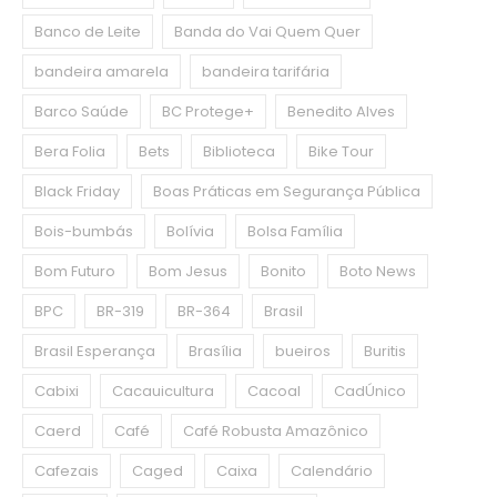
Banco de Leite
Banda do Vai Quem Quer
bandeira amarela
bandeira tarifária
Barco Saúde
BC Protege+
Benedito Alves
Bera Folia
Bets
Biblioteca
Bike Tour
Black Friday
Boas Práticas em Segurança Pública
Bois-bumbás
Bolívia
Bolsa Família
Bom Futuro
Bom Jesus
Bonito
Boto News
BPC
BR-319
BR-364
Brasil
Brasil Esperança
Brasília
bueiros
Buritis
Cabixi
Cacauicultura
Cacoal
CadÚnico
Caerd
Café
Café Robusta Amazônico
Cafezais
Caged
Caixa
Calendário