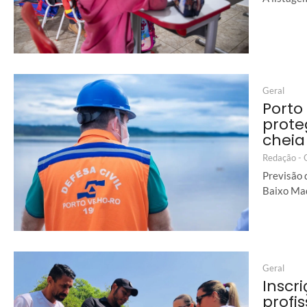
Geral
Porto
prote
cheia
Redação -
Previsão 
Baixo Mad
Geral
Inscr
profi