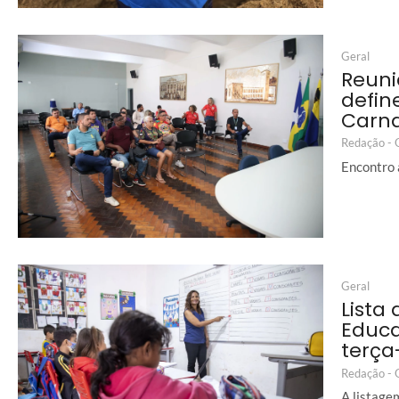
Geral
Reuni
defin
Carna
Redação -
Encontro 
Geral
Lista
Educa
terça-
Redação -
A listagem