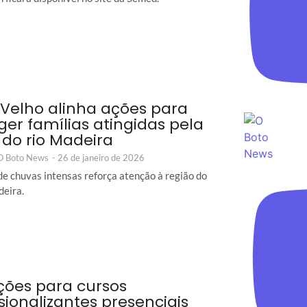
 Velho alinha ações para
ger famílias atingidas pela
 do rio Madeira
 O Boto News
-
26 de janeiro de 2026
de chuvas intensas reforça atenção à região do
eira.
ições para cursos
ssionalizantes presenciais