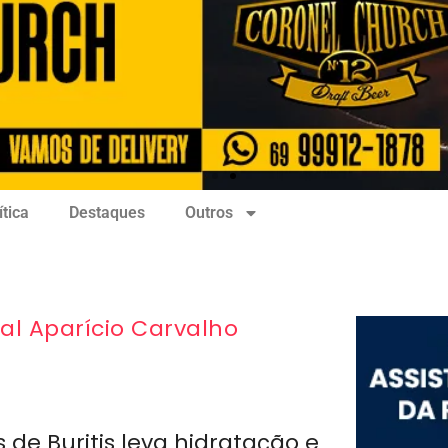
ítica
Destaques
Outros
l Aparício Carvalho
 de Buritis leva hidratação e