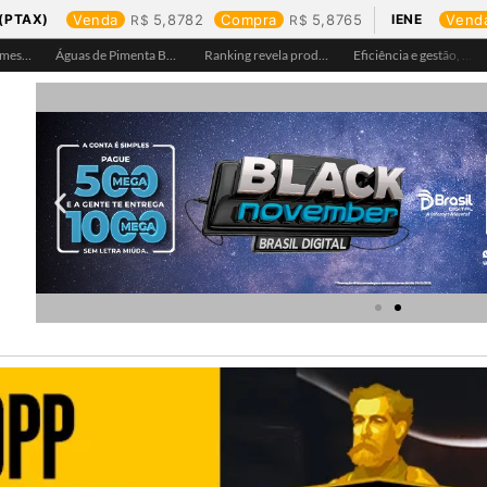
(PTAX)
Venda
5,8782
Compra
5,8765
IENE
Vend
Águas de Pimenta Bueno amplia rede de abastecimento e leva água tratada para moradores da região do aeroporto
Ranking revela produtos mais comprados em cada estado e aponta drone como destaque em Rondônia
Eficiência e gestão, Buritis se torna referência em controle de perdas de água
Equipes da Aegea Rondônia passam por treinamento de prevenção e combate a princípios de incêndio e segurança no trabalho com inflamáveis