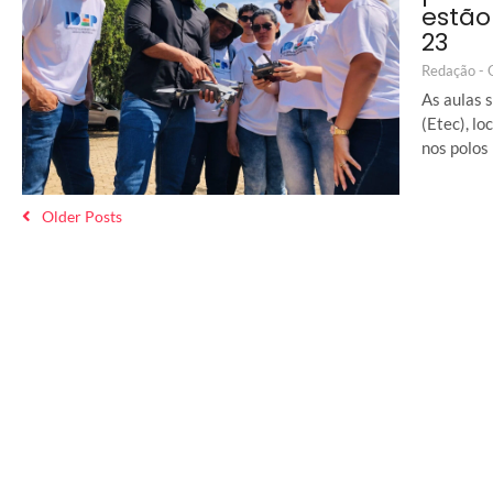
estão
23
Redação -
As aulas 
(Etec), lo
nos polos
Older Posts