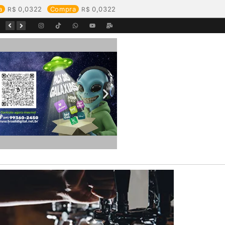
a
0,0322
Compra
0,0322
Começa o Festival Peixes da Amazônia na Estrada de Ferro Madeira-Mamoré
Durante reunião, Águas de Pimenta Bueno detalha investimentos e avanços no saneamento do município
Águas de Rolim de Moura promove conscientização sobre a importância e uso correto da rede de esgoto