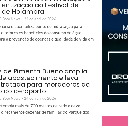
ientização ao Festival de
s de Holambra
 O Boto News
-
24 de abril de 2026
nária disponibiliza ponto de hidratação para
s e reforça os benefícios do consumo de água
ara a prevenção de doenças e qualidade de vida em
 de Pimenta Bueno amplia
de abastecimento e leva
tratada para moradores da
o do aeroporto
 O Boto News
-
24 de abril de 2026
ntempla mais de 700 metros de rede e deve
r diretamente dezenas de famílias do Parque dos