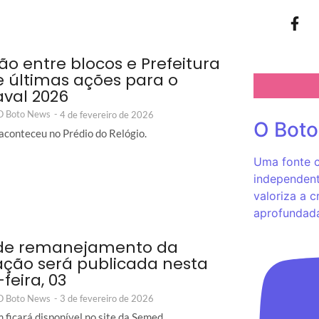
ão entre blocos e Prefeitura
e últimas ações para o
val 2026
 O Boto News
-
4 de fevereiro de 2026
O Bot
aconteceu no Prédio do Relógio.
Uma fonte c
independent
valoriza a c
aprofundad
 de remanejamento da
ção será publicada nesta
feira, 03
 O Boto News
-
3 de fevereiro de 2026
 ficará disponível no site da Semed.