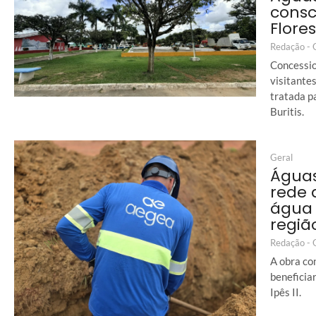
consc
Flore
Redação -
Concessio
visitante
tratada p
Buritis.
Geral
Águas
rede 
água 
regiã
Redação -
A obra co
beneficia
Ipês II.