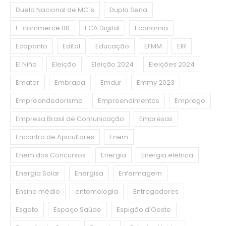
Duelo Nacional de MC´s
Dupla Sena
E-commerce.BR
ECA Digital
Economia
Ecoponto
Edital
Educação
EFMM
EIR
El Niño
Eleição
Eleição 2024
Eleições 2024
Emater
Embrapa
Emdur
Emmy 2023
Empreendedorismo
Empreendimentos
Emprego
Empresa Brasil de Comunicação
Empresas
Encontro de Apicultores
Enem
Enem dos Concursos
Energia
Energia elétrica
Energia Solar
Energisa
Enfermagem
Ensino médio
entomologia
Entregadores
Esgoto
Espaço Saúde
Espigão d'Oeste