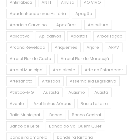
Antirrábica
ANTT
Anvisa
AO VIVO
Apadrinhando uma História
Apagão
Aparício Carvalho
Apex Brasil
Apicultura
Aplicativo
Aplicativos
Apostas
Arborização
Arcana Revelada
Ariquemes
Arjore
ARPV
Arraial Flor de Cacto
Arraial Flor do Maracujá
Arraial Municipal
Arraialeste
Arte no Entardecer
Artesanato
Artesãos
Assembleia Legislativa
Atlético-MG
Austista
Autismo
Autista
Avante
Azul Linhas Aéreas
Bacia Leiteira
Baile Municipal
Banco
Banco Central
Banco de Leite
Banda do Vai Quem Quer
bandeira amarela
bandeira tarifária