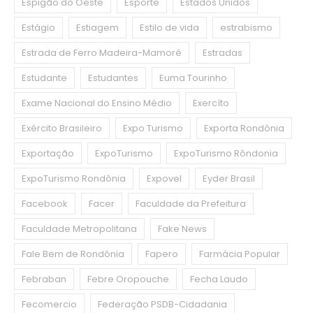
Espigão do Oeste
Esporte
Estados Unidos
Estágio
Estiagem
Estilo de vida
estrabismo
Estrada de Ferro Madeira-Mamoré
Estradas
Estudante
Estudantes
Euma Tourinho
Exame Nacional do Ensino Médio
Exercíto
Exército Brasileiro
Expo Turismo
Exporta Rondônia
Exportação
ExpoTurismo
ExpoTurismo Rôndonia
ExpoTurismo Rondônia
Expovel
Eyder Brasil
Facebook
Facer
Faculdade da Prefeitura
Faculdade Metropolitana
Fake News
Fale Bem de Rondônia
Fapero
Farmácia Popular
Febraban
Febre Oropouche
Fecha Laudo
Fecomercio
Federação PSDB-Cidadania