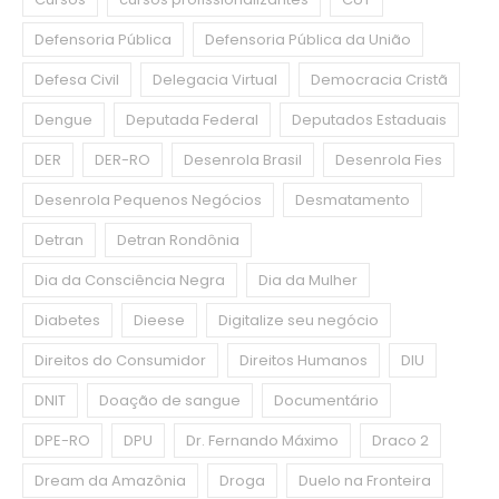
Defensoria Pública
Defensoria Pública da União
Defesa Civil
Delegacia Virtual
Democracia Cristã
Dengue
Deputada Federal
Deputados Estaduais
DER
DER-RO
Desenrola Brasil
Desenrola Fies
Desenrola Pequenos Negócios
Desmatamento
Detran
Detran Rondônia
Dia da Consciência Negra
Dia da Mulher
Diabetes
Dieese
Digitalize seu negócio
Direitos do Consumidor
Direitos Humanos
DIU
DNIT
Doação de sangue
Documentário
DPE-RO
DPU
Dr. Fernando Máximo
Draco 2
Dream da Amazônia
Droga
Duelo na Fronteira