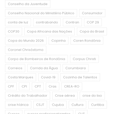
Conselho da Juventude
Conselho Nacional do Ministério Público
Consumidor
conta de luz
contrabando
Contran
COP 29
COP30
Copa Africana das Nações
Copa do Brasil
Copa do Mundo 2026
Copinha
Coren Rondônia
Coronel Chrisóstomo
Corpo de Bombeiros de Rondônia
Corpus Christi
Correios
Corrida da Água
Corumbiara
Costa Marques
Covid-19
Cozinha de Talentos
CPF
CPI
CPT
Cras
CREA-RO
Crédito do Trabalhador
Crise aérea
crise do lixo
crise hídrica
CSJT
Cujuba
Cultura
Curitiba
Cursos
cursos profissionalizantes
CUT