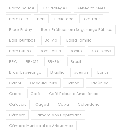
Barco Saúde
BC Protege+
Benedito Alves
Bera Folia
Bets
Biblioteca
Bike Tour
Black Friday
Boas Práticas em Segurança Pública
Bois-bumbás
Bolívia
Bolsa Família
Bom Futuro
Bom Jesus
Bonito
Boto News
BPC
BR-319
BR-364
Brasil
Brasil Esperança
Brasília
bueiros
Buritis
Cabixi
Cacauicultura
Cacoal
CadÚnico
Caerd
Café
Café Robusta Amazônico
Cafezais
Caged
Caixa
Calendário
Câmara
Câmara dos Deputados
Câmara Municipal de Ariquemes