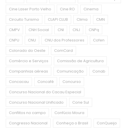
Cine Laser Porto Velho
Cine RO
Cinema
Circuito Turismo
CLAPI CLUB
Clima
CMN
CMPV
CNH Social
CNI
CNJ
CNPq
CNPU
CNU
CNU dos Professores
Cofen
Colorado do Oeste
ComCard
Comércio e Serviços
Comissão de Agricultura
Companhias aéreas
Comunicação
Conab
Concacau
Concafé
Concurso
Concurso Nacional do Cacau Especial
Concurso Nacional Unificado
Cone Sul
Conflitos no campo
Confúcio Moura
Congresso Nacional
Conheça o Brasil
ConQueijo