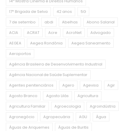
14ª Mostra Cinema e Direitos Humanos
17ª Brigada de Selva
42 anos
5G
7 de setembo
abdi
Abelhas
Abono Salarial
ACIA
ACRAT
Acre
AcroNet
Advogado
AEGEA
Aegea Rondônia
Aegea Saneamento
Aeroportos
Agência Brasileira de Desenvolvimento Industrial
Agência Nacional de Saúde Suplementar
Agentes penitenciários
Agero
Agevisa
Agir
Agosto Branco
Agosto Lilás
Agricultura
Agricultura Familiar
Agroecologia
Agroindústria
Agronegócio
Agropecuária
AGU
Água
Águas de Ariquemes
Águas de Buritis