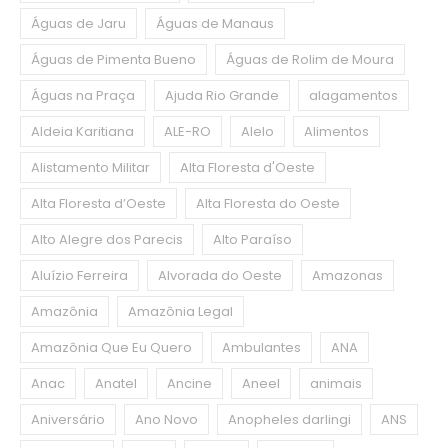
Águas de Jaru
Águas de Manaus
Águas de Pimenta Bueno
Águas de Rolim de Moura
Águas na Praça
Ajuda Rio Grande
alagamentos
Aldeia Karitiana
ALE-RO
Alelo
Alimentos
Alistamento Militar
Alta Floresta d'Oeste
Alta Floresta d’Oeste
Alta Floresta do Oeste
Alto Alegre dos Parecis
Alto Paraíso
Aluízio Ferreira
Alvorada do Oeste
Amazonas
Amazônia
Amazônia Legal
Amazônia Que Eu Quero
Ambulantes
ANA
Anac
Anatel
Ancine
Aneel
animais
Aniversário
Ano Novo
Anopheles darlingi
ANS