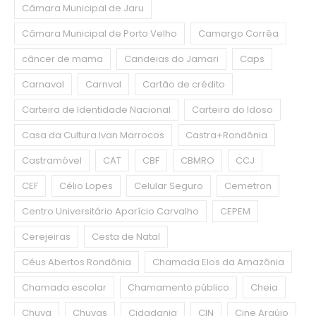
Câmara Municipal de Jaru
Câmara Municipal de Porto Velho
Camargo Corrêa
câncer de mama
Candeias do Jamari
Caps
Carnaval
Carnval
Cartão de crédito
Carteira de Identidade Nacional
Carteira do Idoso
Casa da Cultura Ivan Marrocos
Castra+Rondônia
Castramóvel
CAT
CBF
CBMRO
CCJ
CEF
Célio Lopes
Celular Seguro
Cemetron
Centro Universitário Aparício Carvalho
CEPEM
Cerejeiras
Cesta de Natal
Céus Abertos Rondônia
Chamada Elos da Amazônia
Chamada escolar
Chamamento público
Cheia
Chuva
Chuvas
Cidadania
CIN
Cine Araújo