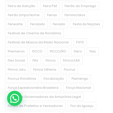
Feira de Adoção
Feira Pet
Feirão do Emprego
Feirão Limpa Nome
Feiras
Feminicídios
Fenearte
Feraiado
Feriado
Festa às Nações
Festival de Cinema de Rondônia
Festival de Música da Rádio Nacional
FGTS
Fhemeron
FICCO
FICCO/RO
Fiero
Fies
Fies Social
Fifa
Fimca
Fimca EAD
Fimca Jaru
Fimca Vilhena
Fiocruz
Fiocruz Rondônia
Fiscalização
Flamengo
Força Expedicionária Brasileira
Força Nacional
Fórum de Governadores da Amazônia Legal
Fórum de Prefeitos e Vereadores
Foz do Iguaçu