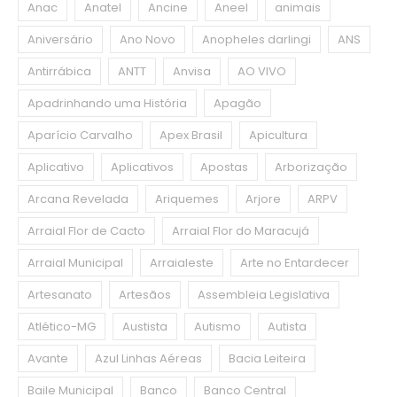
Anac
Anatel
Ancine
Aneel
animais
Aniversário
Ano Novo
Anopheles darlingi
ANS
Antirrábica
ANTT
Anvisa
AO VIVO
Apadrinhando uma História
Apagão
Aparício Carvalho
Apex Brasil
Apicultura
Aplicativo
Aplicativos
Apostas
Arborização
Arcana Revelada
Ariquemes
Arjore
ARPV
Arraial Flor de Cacto
Arraial Flor do Maracujá
Arraial Municipal
Arraialeste
Arte no Entardecer
Artesanato
Artesãos
Assembleia Legislativa
Atlético-MG
Austista
Autismo
Autista
Avante
Azul Linhas Aéreas
Bacia Leiteira
Baile Municipal
Banco
Banco Central