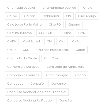
Chamada escolar
Chamamento público
Cheia
Chuva
Chuvas
Cidadania
CIN
Cine Araújo
Cine Laser Porto Velho
Cine RO
Cinema
Circuito Turismo
CLAPI CLUB
Clima
CMN
CMPV
CNH Social
CNI
CNJ
CNPq
CNPU
CNU
CNU dos Professores
Cofen
Colorado do Oeste
ComCard
Comércio e Serviços
Comissão de Agricultura
Companhias aéreas
Comunicação
Conab
Concacau
Concafé
Concurso
Concurso Nacional do Cacau Especial
Concurso Nacional Unificado
Cone Sul