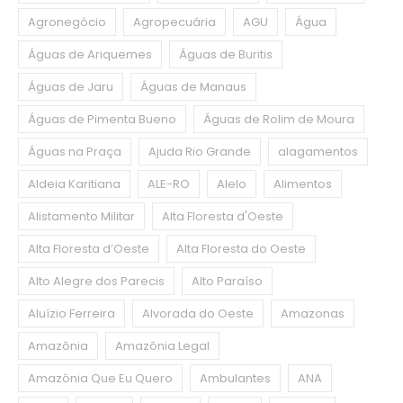
Agronegócio
Agropecuária
AGU
Água
Águas de Ariquemes
Águas de Buritis
Águas de Jaru
Águas de Manaus
Águas de Pimenta Bueno
Águas de Rolim de Moura
Águas na Praça
Ajuda Rio Grande
alagamentos
Aldeia Karitiana
ALE-RO
Alelo
Alimentos
Alistamento Militar
Alta Floresta d'Oeste
Alta Floresta d’Oeste
Alta Floresta do Oeste
Alto Alegre dos Parecis
Alto Paraíso
Aluízio Ferreira
Alvorada do Oeste
Amazonas
Amazônia
Amazônia Legal
Amazônia Que Eu Quero
Ambulantes
ANA