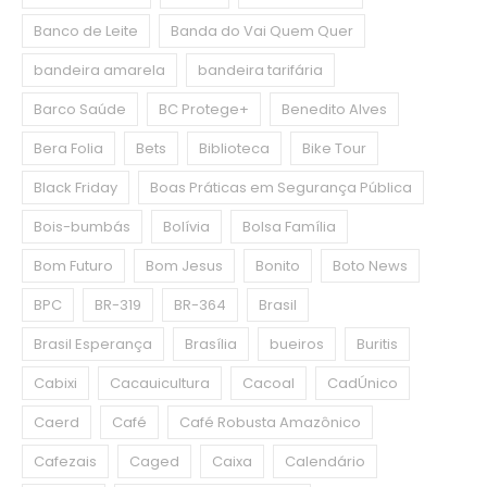
Banco de Leite
Banda do Vai Quem Quer
bandeira amarela
bandeira tarifária
Barco Saúde
BC Protege+
Benedito Alves
Bera Folia
Bets
Biblioteca
Bike Tour
Black Friday
Boas Práticas em Segurança Pública
Bois-bumbás
Bolívia
Bolsa Família
Bom Futuro
Bom Jesus
Bonito
Boto News
BPC
BR-319
BR-364
Brasil
Brasil Esperança
Brasília
bueiros
Buritis
Cabixi
Cacauicultura
Cacoal
CadÚnico
Caerd
Café
Café Robusta Amazônico
Cafezais
Caged
Caixa
Calendário