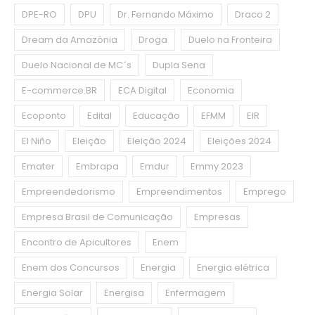
DPE-RO
DPU
Dr. Fernando Máximo
Draco 2
Dream da Amazônia
Droga
Duelo na Fronteira
Duelo Nacional de MC´s
Dupla Sena
E-commerce.BR
ECA Digital
Economia
Ecoponto
Edital
Educação
EFMM
EIR
El Niño
Eleição
Eleição 2024
Eleições 2024
Emater
Embrapa
Emdur
Emmy 2023
Empreendedorismo
Empreendimentos
Emprego
Empresa Brasil de Comunicação
Empresas
Encontro de Apicultores
Enem
Enem dos Concursos
Energia
Energia elétrica
Energia Solar
Energisa
Enfermagem