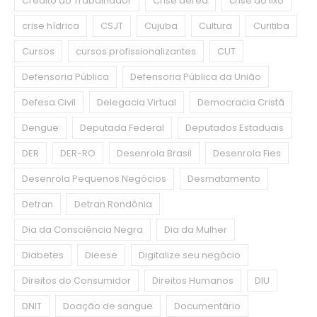
Crédito do Trabalhador
Crise aérea
crise do lixo
crise hídrica
CSJT
Cujuba
Cultura
Curitiba
Cursos
cursos profissionalizantes
CUT
Defensoria Pública
Defensoria Pública da União
Defesa Civil
Delegacia Virtual
Democracia Cristã
Dengue
Deputada Federal
Deputados Estaduais
DER
DER-RO
Desenrola Brasil
Desenrola Fies
Desenrola Pequenos Negócios
Desmatamento
Detran
Detran Rondônia
Dia da Consciência Negra
Dia da Mulher
Diabetes
Dieese
Digitalize seu negócio
Direitos do Consumidor
Direitos Humanos
DIU
DNIT
Doação de sangue
Documentário