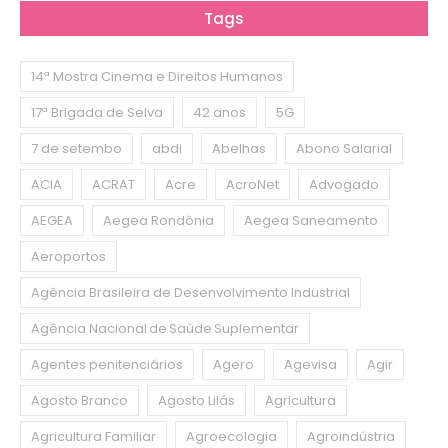
Tags
14ª Mostra Cinema e Direitos Humanos
17ª Brigada de Selva
42 anos
5G
7 de setembo
abdi
Abelhas
Abono Salarial
ACIA
ACRAT
Acre
AcroNet
Advogado
AEGEA
Aegea Rondônia
Aegea Saneamento
Aeroportos
Agência Brasileira de Desenvolvimento Industrial
Agência Nacional de Saúde Suplementar
Agentes penitenciários
Agero
Agevisa
Agir
Agosto Branco
Agosto Lilás
Agricultura
Agricultura Familiar
Agroecologia
Agroindústria