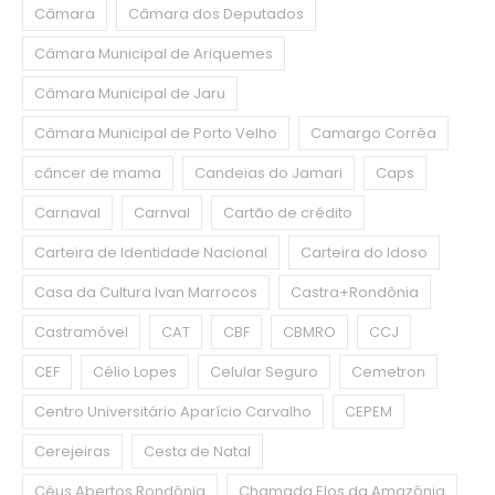
Câmara
Câmara dos Deputados
Câmara Municipal de Ariquemes
Câmara Municipal de Jaru
Câmara Municipal de Porto Velho
Camargo Corrêa
câncer de mama
Candeias do Jamari
Caps
Carnaval
Carnval
Cartão de crédito
Carteira de Identidade Nacional
Carteira do Idoso
Casa da Cultura Ivan Marrocos
Castra+Rondônia
Castramóvel
CAT
CBF
CBMRO
CCJ
CEF
Célio Lopes
Celular Seguro
Cemetron
Centro Universitário Aparício Carvalho
CEPEM
Cerejeiras
Cesta de Natal
Céus Abertos Rondônia
Chamada Elos da Amazônia