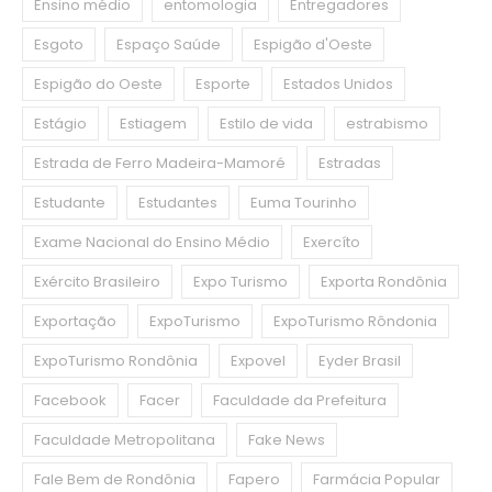
Ensino médio
entomologia
Entregadores
Esgoto
Espaço Saúde
Espigão d'Oeste
Espigão do Oeste
Esporte
Estados Unidos
Estágio
Estiagem
Estilo de vida
estrabismo
Estrada de Ferro Madeira-Mamoré
Estradas
Estudante
Estudantes
Euma Tourinho
Exame Nacional do Ensino Médio
Exercíto
Exército Brasileiro
Expo Turismo
Exporta Rondônia
Exportação
ExpoTurismo
ExpoTurismo Rôndonia
ExpoTurismo Rondônia
Expovel
Eyder Brasil
Facebook
Facer
Faculdade da Prefeitura
Faculdade Metropolitana
Fake News
Fale Bem de Rondônia
Fapero
Farmácia Popular