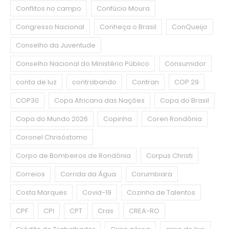
Conflitos no campo
Confúcio Moura
Congresso Nacional
Conheça o Brasil
ConQueijo
Conselho da Juventude
Conselho Nacional do Ministério Público
Consumidor
conta de luz
contrabando
Contran
COP 29
COP30
Copa Africana das Nações
Copa do Brasil
Copa do Mundo 2026
Copinha
Coren Rondônia
Coronel Chrisóstomo
Corpo de Bombeiros de Rondônia
Corpus Christi
Correios
Corrida da Água
Corumbiara
Costa Marques
Covid-19
Cozinha de Talentos
CPF
CPI
CPT
Cras
CREA-RO