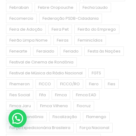
Febraban
Febre Oropouche
Fecha Laudo
Fecomercio
Federação PSDB-Cidadania
Feira de Adoção
Feira Pet
Feirão do Emprego
Feirão Limpa Nome
Feiras
Feminicídios
Fenearte
Feraiado
Feriado
Festa às Nações
Festival de Cinema de Rondônia
Festival de Música da Rádio Nacional
FGTS
Fhemeron
FICCO
FICCO/RO
Fiero
Fies
Fies Social
Fifa
Fimca
Fimca EAD
Fimca Jaru
Fimca Vilhena
Fiocruz
Fiocruz Rondônia
Fiscalização
Flamengo
Força Expedicionária Brasileira
Força Nacional